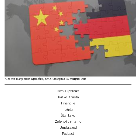
Kina sve manje treba Njemačku, deficit dosegnuo 55 milijardi eura
Biznis i politika
Tvrtke i tržišta
Financije
Kripto
Što i kako
Zeleno i digitalno
Unplugged
Podcast