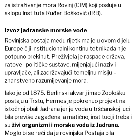
za istraživanje mora Rovinj (CIM) koji posluje u
sklopu Instituta Ruđer Bošković (IRB).
Izvoz jadranske morske vode
Rovinjska postaja među rijetkima je u ovom dijelu
Europe čiji institucionalni kontinuitet nikada nije
potpuno prekinut. Preživjela je raspade država,
ratove i političke sustave, mijenjajući naziv i
upravljače, ali zadržavajući temeljnu misiju –
znanstveno razumijevanje mora.
Iako je od 1875. Berlinski akvarij imao Zoološku
postaju u Trstu, Hermes je pokrenuo projekt na
istočnoj obali Jadrana jer je voda u tršćanskoj luci
bila previše zagađena, a matičnoj instituciji trebali
su
živi organizmi i morska voda iz Jadrana.
Moglo bi se reći da je rovinjska Postaja bila