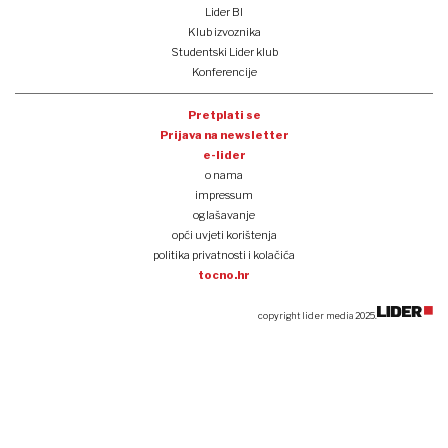
Lider BI
Klub izvoznika
Studentski Lider klub
Konferencije
Pretplati se
Prijava na newsletter
e-lider
o nama
impressum
oglašavanje
opći uvjeti korištenja
politika privatnosti i kolačića
tocno.hr
copyright lider media 2025.