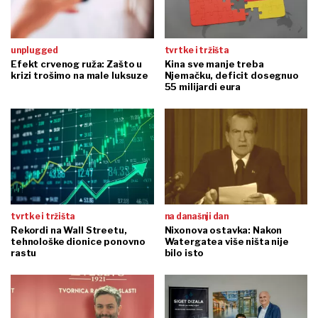
unplugged
tvrtke i tržišta
Efekt crvenog ruža: Zašto u
Kina sve manje treba
krizi trošimo na male luksuze
Njemačku, deficit dosegnuo
55 milijardi eura
tvrtke i tržišta
na današnji dan
Rekordi na Wall Streetu,
Nixonova ostavka: Nakon
tehnološke dionice ponovno
Watergatea više ništa nije
rastu
bilo isto