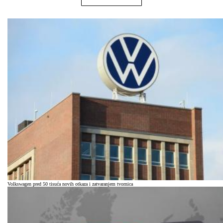
Volkswagen pred 50 tisuća novih otkaza i zatvaranjem tvornica