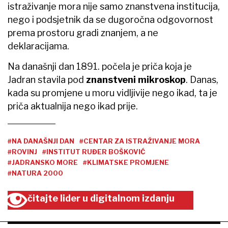
istraživanje mora nije samo znanstvena institucija,
nego i podsjetnik da se dugoročna odgovornost
prema prostoru gradi znanjem, a ne
deklaracijama.
Na današnji dan 1891. počela je priča koja je
Jadran stavila pod
znanstveni mikroskop
. Danas,
kada su promjene u moru vidljivije nego ikad, ta je
priča aktualnija nego ikad prije.
#NA DANAŠNJI DAN
#CENTAR ZA ISTRAŽIVANJE MORA
#ROVINJ
#INSTITUT RUĐER BOŠKOVIĆ
#JADRANSKO MORE
#KLIMATSKE PROMJENE
#NATURA 2000
čitajte lider u digitalnom izdanju