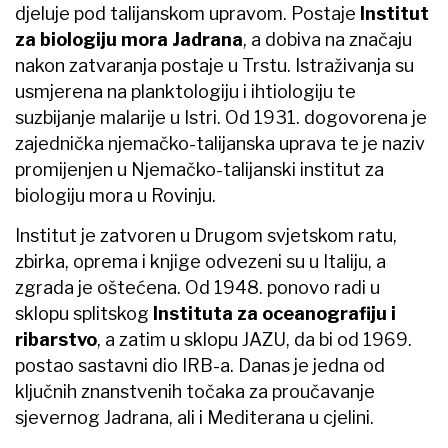
djeluje pod talijanskom upravom. Postaje
Institut
za biologiju mora Jadrana
, a dobiva na značaju
nakon zatvaranja postaje u Trstu. Istraživanja su
usmjerena na planktologiju i ihtiologiju te
suzbijanje malarije u Istri. Od 1931. dogovorena je
zajednička njemačko-talijanska uprava te je naziv
promijenjen u Njemačko-talijanski institut za
biologiju mora u Rovinju.
Institut je zatvoren u Drugom svjetskom ratu,
zbirka, oprema i knjige odvezeni su u Italiju, a
zgrada je oštećena. Od 1948. ponovo radi u
sklopu splitskog
Instituta za oceanografiju i
ribarstvo
, a zatim u sklopu JAZU, da bi od 1969.
postao sastavni dio IRB-a. Danas je jedna od
ključnih znanstvenih točaka za proučavanje
sjevernog Jadrana, ali i Mediterana u cjelini.