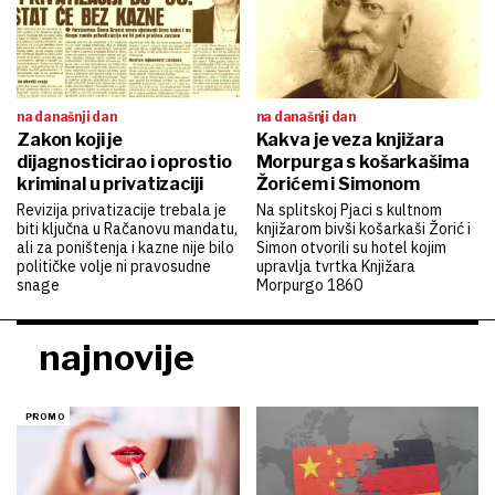
na današnji dan
na današnji dan
Zakon koji je
Kakva je veza knjižara
dijagnosticirao i oprostio
Morpurga s košarkašima
kriminal u privatizaciji
Žorićem i Simonom
Revizija privatizacije trebala je
Na splitskoj Pjaci s kultnom
biti ključna u Račanovu mandatu,
knjižarom bivši košarkaši Žorić i
ali za poništenja i kazne nije bilo
Simon otvorili su hotel kojim
političke volje ni pravosudne
upravlja tvrtka Knjižara
snage
Morpurgo 1860
najnovije