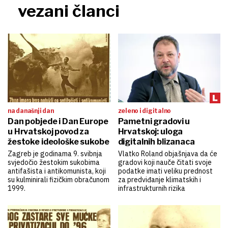
vezani članci
na današnji dan
zeleno i digitalno
Dan pobjede i Dan Europe
Pametni gradovi u
u Hrvatskoj povod za
Hrvatskoj: uloga
žestoke ideološke sukobe
digitalnih blizanaca
Zagreb je godinama 9. svibnja
Vlatko Roland objašnjava da će
svjedočio žestokim sukobima
gradovi koji nauče čitati svoje
antifašista i antikomunista, koji
podatke imati veliku prednost
su kulminirali fizičkim obračunom
za predviđanje klimatskih i
1999.
infrastrukturnih rizika