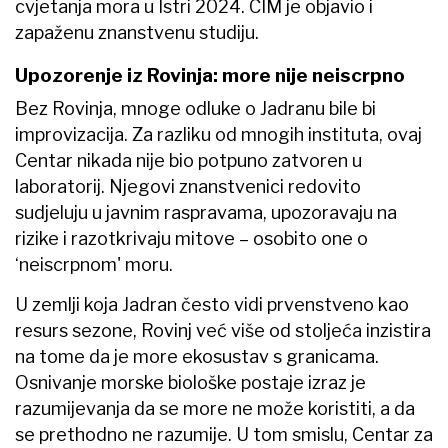
cvjetanja mora u Istri 2024. CIM je objavio i
zapaženu znanstvenu studiju.
Upozorenje iz Rovinja: more nije neiscrpno
Bez Rovinja, mnoge odluke o Jadranu bile bi
improvizacija. Za razliku od mnogih instituta, ovaj
Centar nikada nije bio potpuno zatvoren u
laboratorij. Njegovi znanstvenici redovito
sudjeluju u javnim raspravama, upozoravaju na
rizike i razotkrivaju mitove – osobito one o
‘neiscrpnom' moru.
U zemlji koja Jadran često vidi prvenstveno kao
resurs sezone, Rovinj već više od stoljeća inzistira
na tome da je more ekosustav s granicama.
Osnivanje morske biološke postaje izraz je
razumijevanja da se more ne može koristiti, a da
se prethodno ne razumije. U tom smislu, Centar za