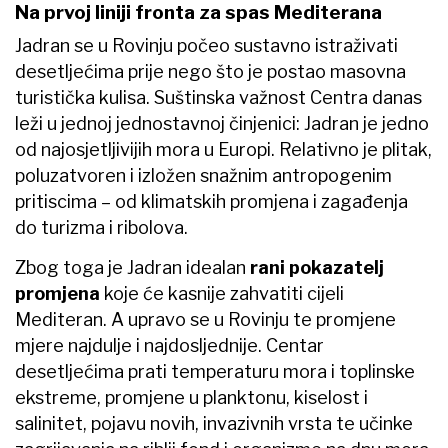
Na prvoj liniji fronta za spas Mediterana
Jadran se u Rovinju počeo sustavno istraživati
desetljećima prije nego što je postao masovna
turistička kulisa. Suštinska važnost Centra danas
leži u jednoj jednostavnoj činjenici: Jadran je jedno
od najosjetljivijih mora u Europi. Relativno je plitak,
poluzatvoren i izložen snažnim antropogenim
pritiscima – od klimatskih promjena i zagađenja
do turizma i ribolova.
Zbog toga je Jadran idealan
rani pokazatelj
promjena
koje će kasnije zahvatiti cijeli
Mediteran. A upravo se u Rovinju te promjene
mjere najdulje i najdosljednije. Centar
desetljećima prati temperaturu mora i toplinske
ekstreme, promjene u planktonu, kiselost i
salinitet, pojavu novih, invazivnih vrsta te učinke