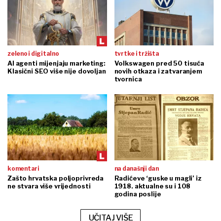
zeleno i digitalno
tvrtke i tržišta
AI agenti mijenjaju marketing:
Volkswagen pred 50 tisuća
Klasični SEO više nije dovoljan
novih otkaza i zatvaranjem
tvornica
komentari
na današnji dan
Zašto hrvatska poljoprivreda
Radićeve ‘guske u magli’ iz
ne stvara više vrijednosti
1918. aktualne su i 108
godina poslije
UČITAJ VIŠE