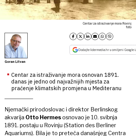
Centar za istraživanje mora Rovinj
foto
Dodajte lidermedia.hr u omiljeni Google i
Goran Litvan
Centar za istraživanje mora osnovan 1891.
danas je jedno od najvažnijih mjesta za
praćenje klimatskih promjena u Mediteranu
Njemački prirodoslovac i direktor Berlinskog
akvarija
Otto Hermes
osnovao je 10. svibnja
1891. postaju u Rovinju (Station des Berliner
Aquariums). Bila je to preteča današnjeg Centra