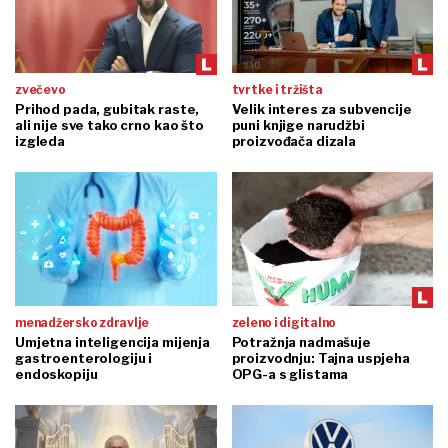
zvečevo
tvrtke i tržišta
Prihod pada, gubitak raste,
Velik interes za subvencije
ali nije sve tako crno kao što
puni knjige narudžbi
izgleda
proizvođača dizala
menadžersko zdravlje
zeleno i digitalno
Umjetna inteligencija mijenja
Potražnja nadmašuje
gastroenterologiju i
proizvodnju: Tajna uspjeha
endoskopiju
OPG-a s glistama