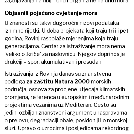
zagrijavanja na riblji fond i organizme na dnu mora.
Objasnili pojačano cvjetanje mora
U znanosti su takvi dugoročni nizovi podataka
iznimno rijetki. U doba projekata koji traju tri ili pet
godina, Rovinj raspolaže mjerenjima koja traju
generacijama. Centar za istraživanje mora nema
‘veliko otkriće' za naslovnicu. Njegov doprinos je
drukčiji – spor, akumulativan i presudan.
Istraživanja iz Rovinja danas su znanstvena
podloga
za zaštitu Natura 2000
morskih
područja, osnova za procjene utjecaja klimatskih
promjena, referenca u europskim i međunarodnim
projektima vezanima uz Mediteran. Često su
jedini ozbiljan znanstveni argument u raspravama
o prelovu, degradaciji obale, posidoniji i o morskoj
sluzi. Upravo o uzrocima i posljedicama rekordnog