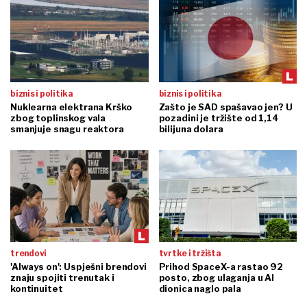
biznis i politika
biznis i politika
Nuklearna elektrana Krško
Zašto je SAD spašavao jen? U
zbog toplinskog vala
pozadini je tržište od 1,14
smanjuje snagu reaktora
bilijuna dolara
trendovi
tvrtke i tržišta
'Always on': Uspješni brendovi
Prihod SpaceX-a rastao 92
znaju spojiti trenutak i
posto, zbog ulaganja u AI
kontinuitet
dionica naglo pala