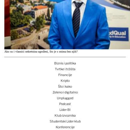
Ako su i vlasnici nekretnina ugroženi, što je s onima bez njih?
Biznis i politika
Tvrtke i tržišta
Financije
Kripto
Što i kako
Zeleno i digitalno
Unplugged
Podcast
Lider BI
Klub izvoznika
Studentski Lider klub
Konferencije