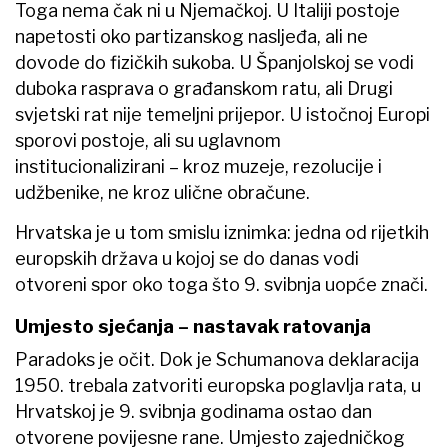
Toga nema čak ni u Njemačkoj. U Italiji postoje
napetosti oko partizanskog nasljeđa, ali ne
dovode do fizičkih sukoba. U Španjolskoj se vodi
duboka rasprava o građanskom ratu, ali Drugi
svjetski rat nije temeljni prijepor. U istočnoj Europi
sporovi postoje, ali su uglavnom
institucionalizirani – kroz muzeje, rezolucije i
udžbenike, ne kroz ulične obračune.
Hrvatska je u tom smislu iznimka: jedna od rijetkih
europskih država u kojoj se do danas vodi
otvoreni spor oko toga što 9. svibnja uopće znači.
Umjesto sjećanja – nastavak ratovanja
Paradoks je očit. Dok je Schumanova deklaracija
1950. trebala zatvoriti europska poglavlja rata, u
Hrvatskoj je 9. svibnja godinama ostao dan
otvorene povijesne rane. Umjesto zajedničkog