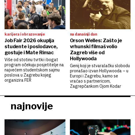
karijera i obrazovanje
na današnji dan
Job Fair 2026 okuplja
Orson Welles: Zašto je
studente i poslodavce,
vrhunski filmaš volio
gostuje i Mate Rimac
Zagreb više od
Hollywooda
Više od stotinu tvrtki i bogat
program očekuju posjetitelje na
Genij koji je stvaralačku slobodu
najvećem studentskom sajmu
pronašao izvan Hollywooda – u
poslova u Zagrebu kojeg
Europi i Zagrebu, kamo se
organizira FER
vraćao s partnericom,
Zagrepčankom Ojom Kodar
najnovije