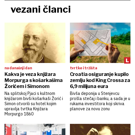
vezani članci
na današnji dan
tvrtke i tržišta
Kakva je veza knjižara
Croatia osiguranje kupilo
Morpurga s košarkašima
zemlju kod King Crossa za
Žorićem i Simonom
6,9 milijuna eura
Na splitskoj Pjaci s kultnom
Bivša deponija u Stenjevcu
knjižarom bivši košarkaši Žorić i
prošla stečaj i banku, a sada je u
Simon otvorili su hotel kojim
rukama investitora koji skriva
upravlja tvrtka Knjižara
planove za novu zonu
Morpurgo 1860