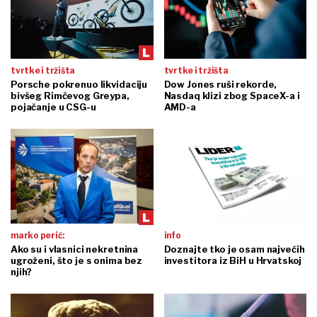
tvrtke i tržišta
tvrtke i tržišta
Porsche pokrenuo likvidaciju
Dow Jones ruši rekorde,
bivšeg Rimčevog Greypa,
Nasdaq klizi zbog SpaceX-a i
pojačanje u CSG-u
AMD-a
marko perić:
info
Ako su i vlasnici nekretnina
Doznajte tko je osam najvećih
ugroženi, što je s onima bez
investitora iz BiH u Hrvatskoj
njih?