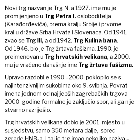
Novi trg nazvan je Trg N, a 1927. ime mu je
promijenjeno u
Trg Petra I.
osloboditelja
(Karađorđevića), prema kralju Srbije i prvome
kralju države Srba Hrvata i Slovenaca. Od 1941.
zvao se
Trg III,
a od 1942.
Trg Kulina bana
.
Od 1946. bio je Trg žrtava fašizma, 1990. je
preimenovan u
Trg hrvatskih velikana
, a 2000.
mu je vraćeno današnje ime
Trg žrtava fašizma.
Upravo razdoblje 1990.–2000. poklopilo se s
najintenzivnijim sukobima oko 9. svibnja. Povrat
imena jednom od najljepših zagrebačkih trgova
2000. godine formalno je zaključio spor, ali ga nije
stvarno razriješio.
Trg hrvatskih velikana dobio je 2001. mjesto u
susjedstvu, samo 350 metara dalje, ispred
zgrade HNB-a. I taj je trg imao nekoliko naziva –