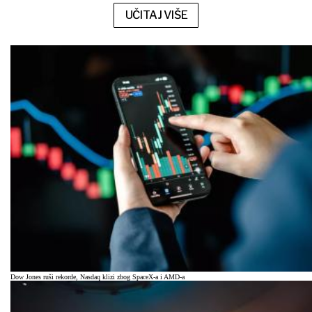
UČITAJ VIŠE
Dow Jones ruši rekorde, Nasdaq klizi zbog SpaceX-a i AMD-a