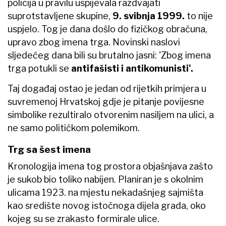
policija u pravilu uspijevala razdvajati
suprotstavljene skupine,
9. svibnja 1999.
to nije
uspjelo. Tog je dana došlo do fizičkog obračuna,
upravo zbog imena trga. Novinski naslovi
sljedećeg dana bili su brutalno jasni: 'Zbog imena
trga potukli se
antifašisti i antikomunisti'.
Taj događaj ostao je jedan od rijetkih primjera u
suvremenoj Hrvatskoj gdje je pitanje povijesne
simbolike rezultiralo otvorenim nasiljem na ulici, a
ne samo političkom polemikom.
Trg sa šest imena
Kronologija imena tog prostora objašnjava zašto
je sukob bio toliko nabijen. Planiran je s okolnim
ulicama 1923. na mjestu nekadašnjeg sajmišta
kao središte novog istočnoga dijela grada, oko
kojeg su se zrakasto formirale ulice.