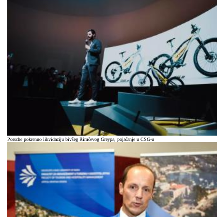
Porsche pokrenuo likvidaciju bivšeg Rimčevog Greypa, pojačanje u CSG-u