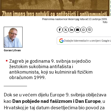
Presnimka naslovnice Večernjeg lista od 10. svibnja 1999.
foto
Dodajte lidermedia.hr u omiljeni Google i
Goran Litvan
Zagreb je godinama 9. svibnja svjedočio
žestokim sukobima antifašista i
antikomunista, koji su kulminirali fizičkim
obračunom 1999.
Dok se u većem dijelu Europe 9. svibnja obilježava
kao
Dan pobjede nad fašizmom i Dan Europe
, u
Hrvatskoj je taj datum desetljećima bio povod za