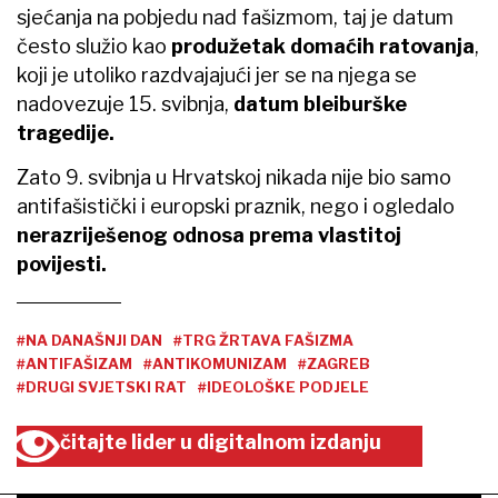
sjećanja na pobjedu nad fašizmom, taj je datum
često služio kao
produžetak domaćih ratovanja
,
koji je utoliko razdvajajući jer se na njega se
nadovezuje 15. svibnja,
datum bleiburške
tragedije.
Zato 9. svibnja u Hrvatskoj nikada nije bio samo
antifašistički i europski praznik, nego i ogledalo
nerazriješenog odnosa prema vlastitoj
povijesti.
#NA DANAŠNJI DAN
#TRG ŽRTAVA FAŠIZMA
#ANTIFAŠIZAM
#ANTIKOMUNIZAM
#ZAGREB
#DRUGI SVJETSKI RAT
#IDEOLOŠKE PODJELE
čitajte lider u digitalnom izdanju