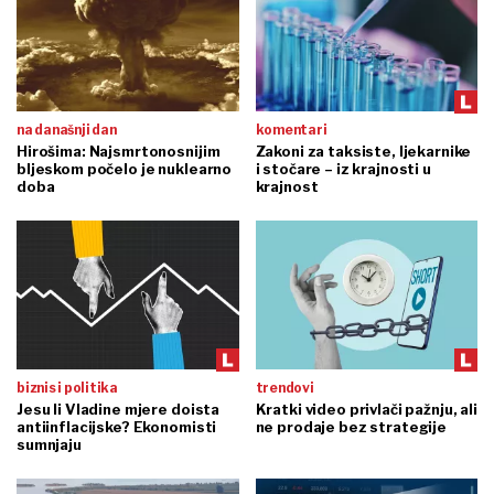
na današnji dan
komentari
Hirošima: Najsmrtonosnijim
Zakoni za taksiste, ljekarnike
bljeskom počelo je nuklearno
i stočare – iz krajnosti u
doba
krajnost
biznis i politika
trendovi
Jesu li Vladine mjere doista
Kratki video privlači pažnju, ali
antiinflacijske? Ekonomisti
ne prodaje bez strategije
sumnjaju