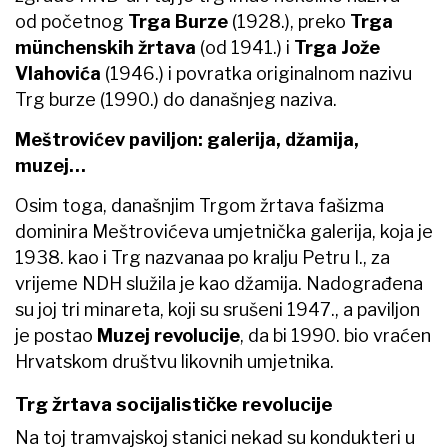
od početnog
Trga Burze
(1928.), preko
Trga
münchenskih žrtava
(od 1941.) i
Trga Jože
Vlahovića
(1946.) i povratka originalnom nazivu
Trg burze (1990.) do današnjeg naziva.
Meštrovićev paviljon: galerija, džamija,
muzej…
Osim toga, današnjim Trgom žrtava fašizma
dominira Meštrovićeva umjetnička galerija, koja je
1938. kao i Trg nazvanaa po kralju Petru I., za
vrijeme NDH služila je kao džamija. Nadograđena
su joj tri minareta, koji su srušeni 1947., a paviljon
je postao
Muzej revolucije
, da bi 1990. bio vraćen
Hrvatskom društvu likovnih umjetnika.
Trg žrtava socijalističke revolucije
Na toj tramvajskoj stanici nekad su kondukteri u