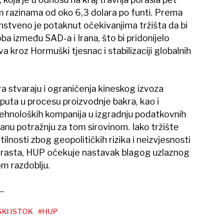
im razinama od oko 6,3 dolara po funti. Prema
nstveno je potaknut očekivanjima tržišta da bi
a između SAD-a i Irana, što bi pridonijelo
a kroz Hormuški tjesnac i stabilizaciji globalnih
ra stvaraju i ograničenja kineskog izvoza
nputa u procesu proizvodnje bakra, kao i
 tehnoloških kompanija u izgradnju podatkovnih
nu potražnju za tom sirovinom. Iako tržište
ilnosti zbog geopolitičkih rizika i neizvjesnosti
rasta, HUP očekuje nastavak blagog uzlaznog
om razdoblju.
SKI ISTOK
#HUP