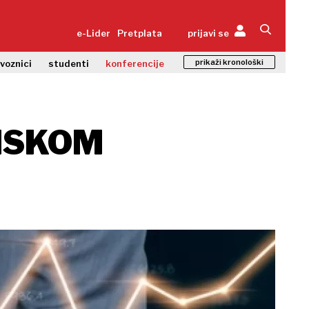
e-Lider
Pretplata
prijavi se
prikaži kronološki
zvoznici
studenti
konferencije
TISKOM