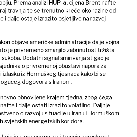
lju. Prema analizi
HUP-a,
cijena Brent nafte
raj travnja te se trenutno kreće oko razine od
 i dalje ostaje izrazito osjetljivo na razvoj
nakon objave američke administracije da je vojna
što je privremeno smanjilo zabrinutost tržišta
 sukoba. Dodatni signal smirivanja stigao je
jednika o privremenoj obustavi napora za
 izlasku iz Hormuškog tjesnaca kako bi se
 mogućeg dogovora s Iranom.
onovno obnovljene krajem tjedna, zbog čega
afte i dalje ostati izrazito volatilno. Daljnje
enstveno o razvoju situacije u Iranu i Hormuškom
ih svjetskih energetskih koridora.
 koja je u odnosu na kraj travnja porasla pet