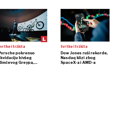
ethereum
vrtke i tržišta
tvrtke i tržišta
Porsche pokrenuo
Dow Jones ruši rekorde,
ikvidaciju bivšeg
Nasdaq klizi zbog
Rimčevog Greypa,
SpaceX-a i AMD-a
pojačanje u CSG-u