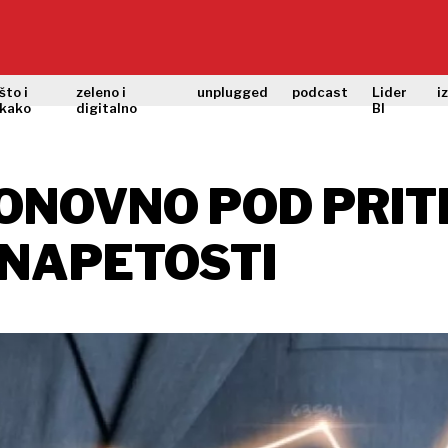
što i
zeleno i
unplugged
podcast
Lider
i
kako
digitalno
BI
PONOVNO POD PRI
 NAPETOSTI