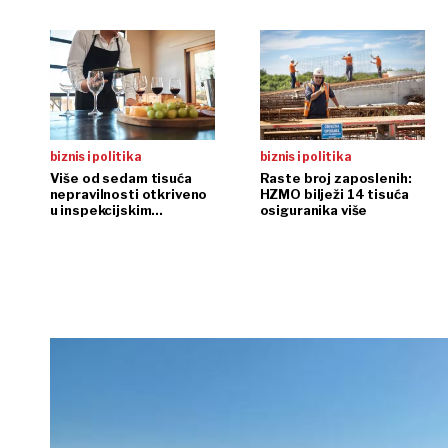
biznis i politika
biznis i politika
Više od sedam tisuća
Raste broj zaposlenih:
nepravilnosti otkriveno
HZMO bilježi 14 tisuća
u inspekcijskim
osiguranika više
nadzorima