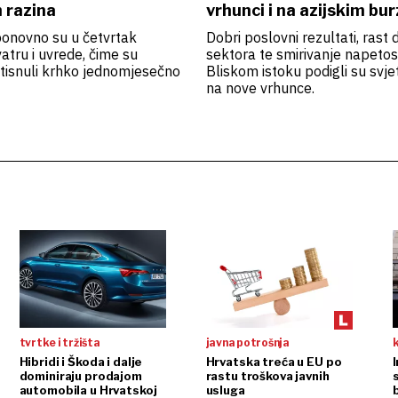
 razina
vrhunci i na azijskim b
ponovno su u četvrtak
Dobri poslovni rezultati, rast 
vatru i uvrede, čime su
sektora te smirivanje napetos
tisnuli krhko jednomjesečno
Bliskom istoku podigli su svj
na nove vrhunce.
tvrtke i tržišta
javna potrošnja
Hibridi i Škoda i dalje
Hrvatska treća u EU po
dominiraju prodajom
rastu troškova javnih
automobila u Hrvatskoj
usluga