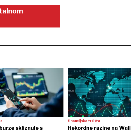
gitalnom
ka
financijska tržišta
burze skliznule s
Rekordne razine na Wall