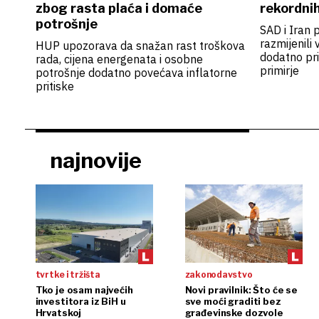
zbog rasta plaća i domaće
rekordnih
potrošnje
SAD i Iran 
razmijenili 
HUP upozorava da snažan rast troškova
dodatno pri
rada, cijena energenata i osobne
primirje
potrošnje dodatno povećava inflatorne
pritiske
najnovije
tvrtke i tržišta
zakonodavstvo
Tko je osam najvećih
Novi pravilnik: Što će se
investitora iz BiH u
sve moći graditi bez
Hrvatskoj
građevinske dozvole