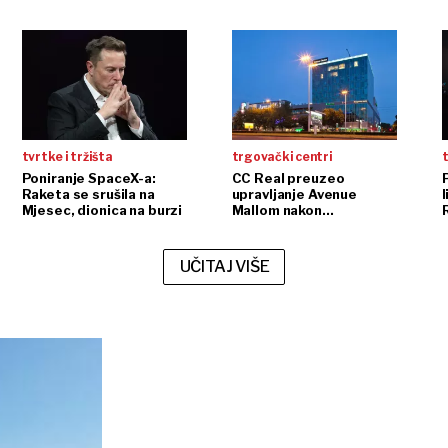
tvrtke i tržišta
trgovački centri
t
Poniranje SpaceX-a:
CC Real preuzeo
Raketa se srušila na
upravljanje Avenue
l
Mjesec, dionica na burzi
Mallom nakon
InterCapitalove kupnje
UČITAJ VIŠE