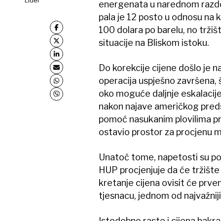
energenata u narednom razdob
pala je 12 posto u odnosu na k
100 dolara po barelu, no tržište
situacije na Bliskom istoku.
Do korekcije cijene došlo je 
operacija uspješno završena, 
oko moguće daljnje eskalacije
nakon najave američkog preds
pomoć nasukanim plovilima pri
ostavio prostor za procjenu
Unatoč tome, napetosti su p
HUP procjenjuje da će tržište n
kretanje cijena ovisit će prv
tjesnacu, jednom od najvažnij
Istodobno raste i cijena bakra,