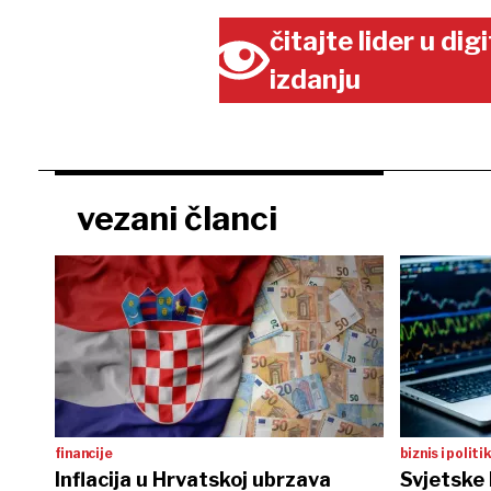
čitajte lider u di
izdanju
vezani članci
financije
biznis i politi
Inflacija u Hrvatskoj ubrzava
Svjetske 