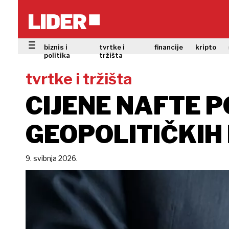
biznis i
tvrtke i
financije
kripto
politika
tržišta
tvrtke i tržišta
CIJENE NAFTE 
GEOPOLITIČKIH
9. svibnja 2026.