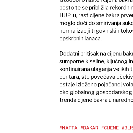
posto te se približila rekordn
HUP-u, rast cijene bakra prve
moglo doći do smirivanja sukob
normalizaciji trgovinskih tokov
opskrbnih lanaca.
Dodatni pritisak na cijenu bak
sumporne kiseline, ključnog i
kontinuirana ulaganja velikih
centara, što povećava očekiva
ostaje izloženo pojačanoj volat
oko globalnog gospodarskog 
trenda cijene bakra u naredn
#NAFTA
#BAKAR
#CIJENE
#BLI