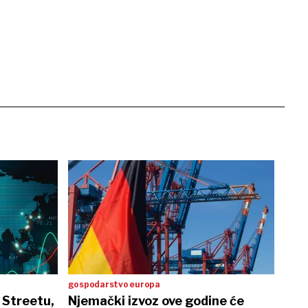
gospodarstvo europa
 Streetu,
Njemački izvoz ove godine će