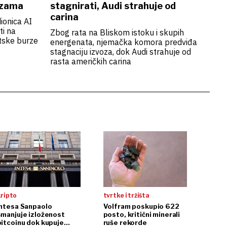
urzama
stagnirati, Audi strahuje od
carina
dionica AI
ti na
Zbog rata na Bliskom istoku i skupih
etske burze
energenata, njemačka komora predviđa
stagnaciju izvoza, dok Audi strahuje od
rasta američkih carina
kripto
tvrtke i tržišta
Intesa Sanpaolo
Volfram poskupio 622
smanjuje izloženost
posto, kritični minerali
bitcoinu dok kupuje
ruše rekorde