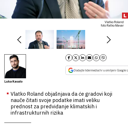
Vlatko Roland
foto Ratko Mavar
Dodajte lidermedia.hr u omiljeni Google i
Luka Kasalo
Vlatko Roland objašnjava da će gradovi koji
nauče čitati svoje podatke imati veliku
prednost za predviđanje klimatskih i
infrastrukturnih rizika