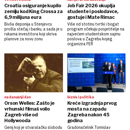
Croatia osiguranje kupilo
Job Fair 2026 okuplja
zemlju kod King Crossa za
studente i poslodavce,
6,9 milijuna eura
gostuje i Mate Rimac
Bivša deponija u Stenjevcu
Više od stotinu tvrtki i bogat
prošla stečaj i banku, a sada je u
program očekuju posjetitelje na
rukama investitora koji skriva
najvećem studentskom sajmu
planove za novu zonu
poslova u Zagrebu kojeg
organizira FER
na današnji dan
biznis i politika
Orson Welles: Zašto je
Kreće izgradnja prvog
vrhunski filmaš volio
mosta na zapadu
Zagreb više od
Zagreba nakon 45
Hollywooda
godina
Genij koji je stvaralačku slobodu
Gradonačelnik Tomislav