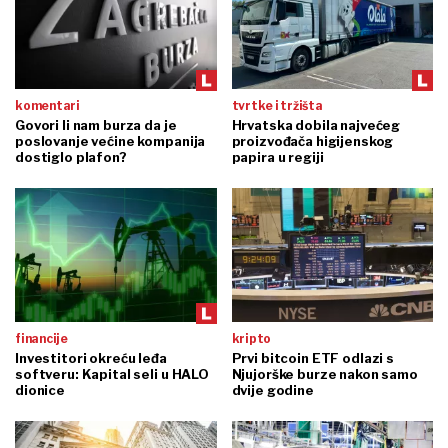
komentari
tvrtke i tržišta
Govori li nam burza da je
Hrvatska dobila najvećeg
poslovanje većine kompanija
proizvođača higijenskog
dostiglo plafon?
papira u regiji
financije
kripto
Investitori okreću leđa
Prvi bitcoin ETF odlazi s
softveru: Kapital seli u HALO
Njujorške burze nakon samo
dionice
dvije godine