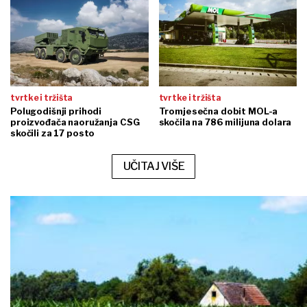
tvrtke i tržišta
tvrtke i tržišta
Polugodišnji prihodi
Tromjesečna dobit MOL-a
proizvođača naoružanja CSG
skočila na 786 milijuna dolara
skočili za 17 posto
UČITAJ VIŠE