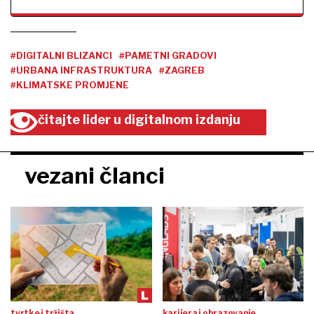
#DIGITALNI BLIZANCI
#PAMETNI GRADOVI
#URBANA INFRASTRUKTURA
#ZAGREB
#KLIMATSKE PROMJENE
čitajte lider u digitalnom izdanju
vezani članci
tvrtke i tržišta
karijera i obrazovanje