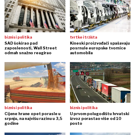
biznis i politika
tvrtke i tržišta
SAD šokirao pad
Kineski proizvođači spašavaju
zaposlenosti, Wall Street
posrnule europske tvornice
odmah snažno reagirao
automobila
biznis i politika
biznis i politika
Cijene hrane opet porasle u
U prvom polugodištu hrvatski
srpnju, na najvišu razinu u 3,5
izvoz porastao više od 10
godine
posto