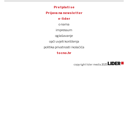
Pretplati se
Prijava na newsletter
e-lider
o nama
impressum
oglašavanje
opći uvjeti korištenja
politika privatnosti i kolačića
tocno.hr
copyright lider media 2025.