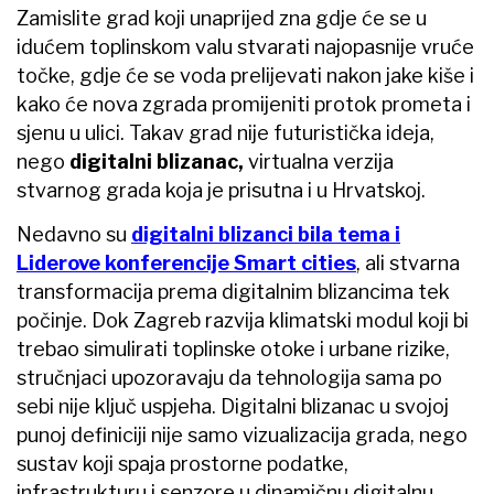
Zamislite grad koji unaprijed zna gdje će se u
idućem toplinskom valu stvarati najopasnije vruće
točke, gdje će se voda prelijevati nakon jake kiše i
kako će nova zgrada promijeniti protok prometa i
sjenu u ulici. Takav grad nije futuristička ideja,
nego
digitalni blizanac,
virtualna verzija
stvarnog grada koja je prisutna i u Hrvatskoj.
Nedavno su
digitalni blizanci bila tema i
Liderove konferencije Smart cities
, ali stvarna
transformacija prema digitalnim blizancima tek
počinje. Dok Zagreb razvija klimatski modul koji bi
trebao simulirati toplinske otoke i urbane rizike,
stručnjaci upozoravaju da tehnologija sama po
sebi nije ključ uspjeha. Digitalni blizanac u svojoj
punoj definiciji nije samo vizualizacija grada, nego
sustav koji spaja prostorne podatke,
infrastrukturu i senzore u dinamičnu digitalnu