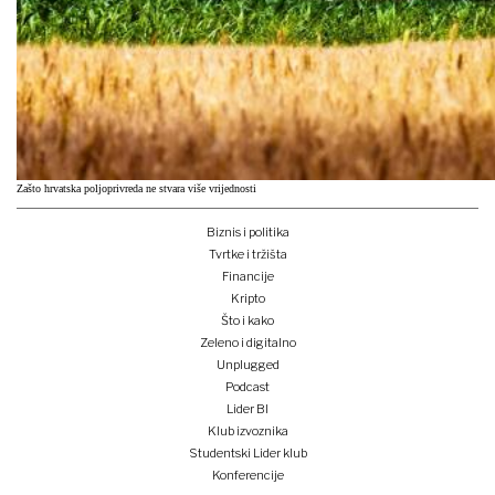
Zašto hrvatska poljoprivreda ne stvara više vrijednosti
Biznis i politika
Tvrtke i tržišta
Financije
Kripto
Što i kako
Zeleno i digitalno
Unplugged
Podcast
Lider BI
Klub izvoznika
Studentski Lider klub
Konferencije