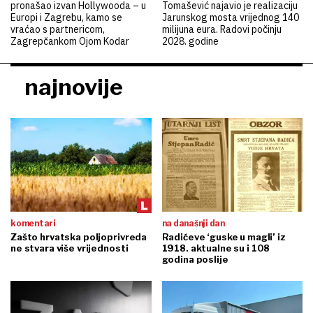
pronašao izvan Hollywooda – u
Tomašević najavio je realizaciju
Europi i Zagrebu, kamo se
Jarunskog mosta vrijednog 140
vraćao s partnericom,
milijuna eura. Radovi počinju
Zagrepčankom Ojom Kodar
2028. godine
najnovije
komentari
na današnji dan
Zašto hrvatska poljoprivreda
Radićeve ‘guske u magli’ iz
ne stvara više vrijednosti
1918. aktualne su i 108
godina poslije