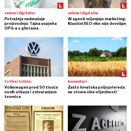
zeleno i digitalno
zeleno i digitalno
Potražnja nadmašuje
AI agenti mijenjaju marketing:
proizvodnju: Tajna uspjeha
Klasični SEO više nije dovoljan
OPG-a s glistama
tvrtke i tržišta
komentari
Volkswagen pred 50 tisuća
Zašto hrvatska poljoprivreda
novih otkaza i zatvaranjem
ne stvara više vrijednosti
tvornica