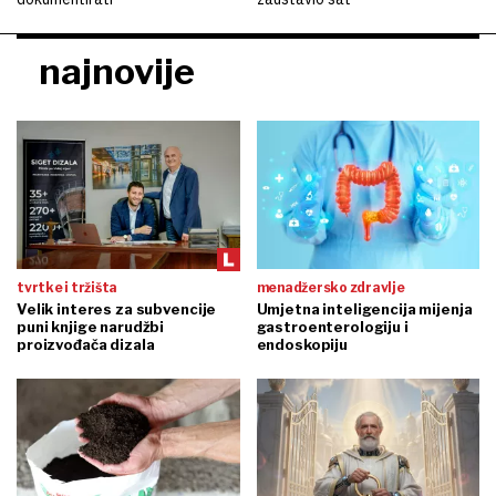
najnovije
tvrtke i tržišta
menadžersko zdravlje
Velik interes za subvencije
Umjetna inteligencija mijenja
puni knjige narudžbi
gastroenterologiju i
proizvođača dizala
endoskopiju