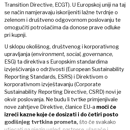
Transition Directive, ECGT). U Europskoj uniji na taj
se način namjeravaju iskorijeniti lažne tvrdnje o
zelenom i društveno odgovornom poslovanju te
omogućiti potrošačima da donose prave odluke
pri kupnji.
U sklopu okolišnog, društvenog i korporativnog
upravljanja (
environment, social, governance
,
ESG) ta direktiva s Europskim standardima
izvješćivanja o održivosti (European Sustainability
Reporting Standards, ESRS) i Direktivom o
korporativnom izvještavanju (Corporate
Sustainability Reporting Directive, CSRD) novi je
okvir poslovanja. Ne budu li tvrtke primjenjivale
nove zahtjeve Direktive, članice EU-a
moći će
izreći kazne koje će dosizati i do četiri posto
godišnjeg tvrtkina prometa,
što će svakako
utjecati na njezin ugled, partnere, ulagače i