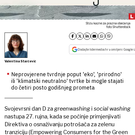
Stižu kazne za prazna obećanja
foto Shutterstock
Dodajte lidermedia.hr u omiljeni Google i
Valentina Starčević
Neprovjerene tvrdnje poput 'eko', 'prirodno'
ili 'klimatski neutralno' tvrtke bi mogle stajati
do četiri posto godišnjeg prometa
Svojevrsni dan D za
greenwashing
i
social washing
nastupa 27. rujna, kada se počinje primjenjivati
Direktiva o osnaživanju potrošača za zelenu
tranziciju (Empowering Consumers for the Green