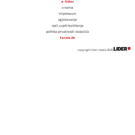
e-lider
o nama
impressum
oglašavanje
opći uvjeti korištenja
politika privatnosti i kolačića
tocno.hr
copyright lider media 2025.