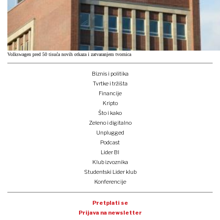
Volkswagen pred 50 tisuća novih otkaza i zatvaranjem tvornica
Biznis i politika
Tvrtke i tržišta
Financije
Kripto
Što i kako
Zeleno i digitalno
Unplugged
Podcast
Lider BI
Klub izvoznika
Studentski Lider klub
Konferencije
Pretplati se
Prijava na newsletter