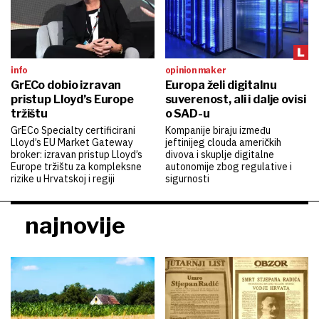
info
opinion maker
GrECo dobio izravan
Europa želi digitalnu
pristup Lloyd’s Europe
suverenost, ali i dalje ovisi
tržištu
o SAD-u
GrECo Specialty certificirani
Kompanije biraju između
Lloyd’s EU Market Gateway
jeftinijeg clouda američkih
broker: izravan pristup Lloyd’s
divova i skuplje digitalne
Europe tržištu za kompleksne
autonomije zbog regulative i
rizike u Hrvatskoj i regiji
sigurnosti
najnovije