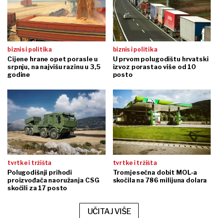
biznis i politika
biznis i politika
Cijene hrane opet porasle u
U prvom polugodištu hrvatski
srpnju, na najvišu razinu u 3,5
izvoz porastao više od 10
godine
posto
tvrtke i tržišta
tvrtke i tržišta
Polugodišnji prihodi
Tromjesečna dobit MOL-a
proizvođača naoružanja CSG
skočila na 786 milijuna dolara
skočili za 17 posto
UČITAJ VIŠE