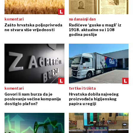
komentari
na današnji dan
Zašto hrvatska poljoprivreda
Radićeve ‘guske u magli’ iz
ne stvara više vrijednosti
1918. aktualne su i 108
godina poslije
komentari
tvrtke i tržišta
Govori li nam burza da je
Hrvatska dobila najvećeg
poslovanje većine kompanija
proizvođača higijenskog
dostiglo plafon?
papira u regiji