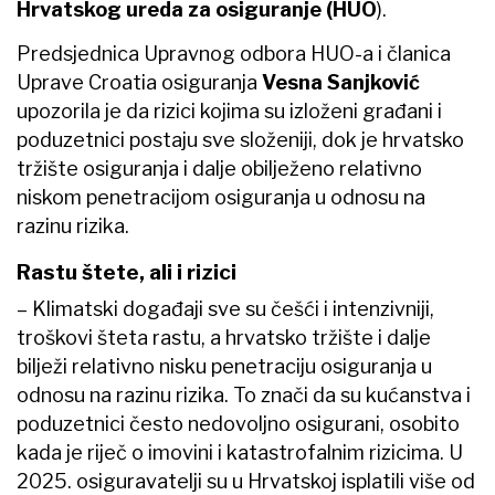
Hrvatskog ureda za osiguranje (HUO
).
Predsjednica Upravnog odbora HUO-a i članica
Uprave Croatia osiguranja
Vesna Sanjković
upozorila je da rizici kojima su izloženi građani i
poduzetnici postaju sve složeniji, dok je hrvatsko
tržište osiguranja i dalje obilježeno relativno
niskom penetracijom osiguranja u odnosu na
razinu rizika.
Rastu štete, ali i rizici
– Klimatski događaji sve su češći i intenzivniji,
troškovi šteta rastu, a hrvatsko tržište i dalje
bilježi relativno nisku penetraciju osiguranja u
odnosu na razinu rizika. To znači da su kućanstva i
poduzetnici često nedovoljno osigurani, osobito
kada je riječ o imovini i katastrofalnim rizicima. U
2025. osiguravatelji su u Hrvatskoj isplatili više od