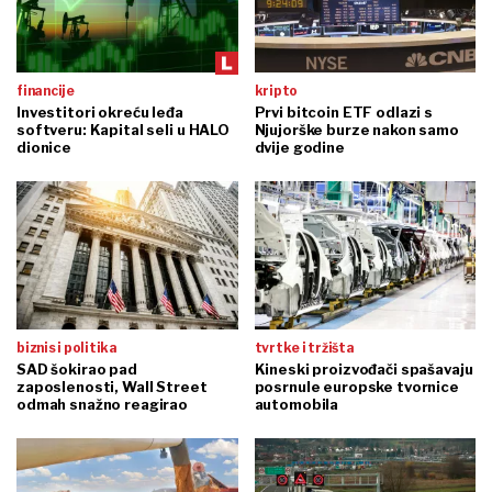
financije
kripto
Investitori okreću leđa
Prvi bitcoin ETF odlazi s
softveru: Kapital seli u HALO
Njujorške burze nakon samo
dionice
dvije godine
biznis i politika
tvrtke i tržišta
SAD šokirao pad
Kineski proizvođači spašavaju
zaposlenosti, Wall Street
posrnule europske tvornice
odmah snažno reagirao
automobila