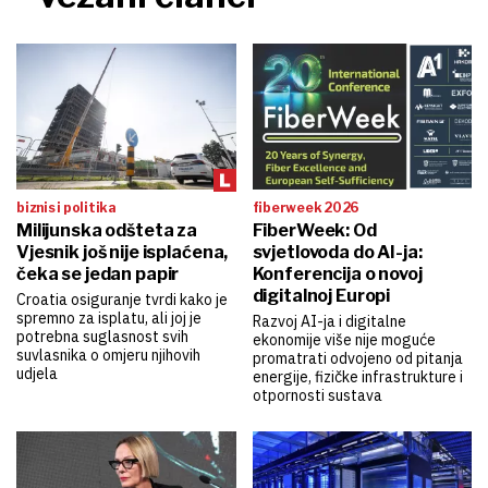
biznis i politika
fiberweek 2026
Milijunska odšteta za
FiberWeek: Od
Vjesnik još nije isplaćena,
svjetlovoda do AI-ja:
čeka se jedan papir
Konferencija o novoj
digitalnoj Europi
Croatia osiguranje tvrdi kako je
spremno za isplatu, ali joj je
Razvoj AI-ja i digitalne
potrebna suglasnost svih
ekonomije više nije moguće
suvlasnika o omjeru njihovih
promatrati odvojeno od pitanja
udjela
energije, fizičke infrastrukture i
otpornosti sustava