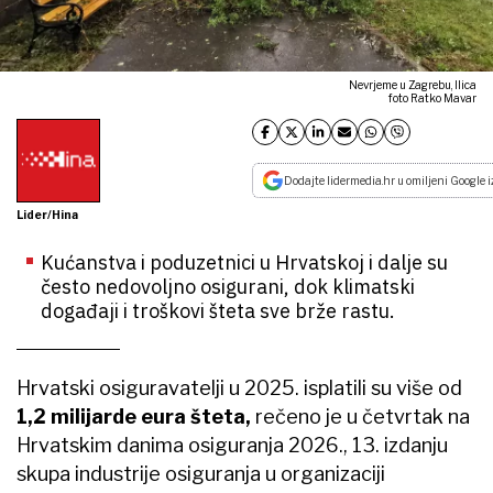
Nevrjeme u Zagrebu, Ilica
foto Ratko Mavar
Dodajte lidermedia.hr u omiljeni Google i
Lider/Hina
Kućanstva i poduzetnici u Hrvatskoj i dalje su
često nedovoljno osigurani, dok klimatski
događaji i troškovi šteta sve brže rastu.
Hrvatski osiguravatelji u 2025. isplatili su više od
1,2 milijarde eura šteta,
rečeno je u četvrtak na
Hrvatskim danima osiguranja 2026., 13. izdanju
skupa industrije osiguranja u organizaciji