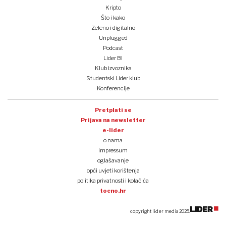
Kripto
Što i kako
Zeleno i digitalno
Unplugged
Podcast
Lider BI
Klub izvoznika
Studentski Lider klub
Konferencije
Pretplati se
Prijava na newsletter
e-lider
o nama
impressum
oglašavanje
opći uvjeti korištenja
politika privatnosti i kolačića
tocno.hr
copyright lider media 2025.