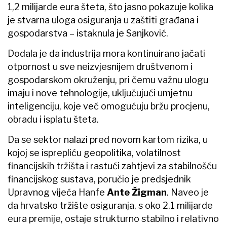
1,2 milijarde eura šteta, što jasno pokazuje kolika
je stvarna uloga osiguranja u zaštiti građana i
gospodarstva – istaknula je Sanjković.
Dodala je da industrija mora kontinuirano jačati
otpornost u sve neizvjesnijem društvenom i
gospodarskom okruženju, pri čemu važnu ulogu
imaju i nove tehnologije, uključujući umjetnu
inteligenciju, koje već omogućuju bržu procjenu,
obradu i isplatu šteta.
Da se sektor nalazi pred novom kartom rizika, u
kojoj se isprepliću geopolitika, volatilnost
financijskih tržišta i rastući zahtjevi za stabilnošću
financijskog sustava, poručio je predsjednik
Upravnog vijeća Hanfe
Ante Žigman
. Naveo je
da hrvatsko tržište osiguranja, s oko 2,1 milijarde
eura premije, ostaje strukturno stabilno i relativno