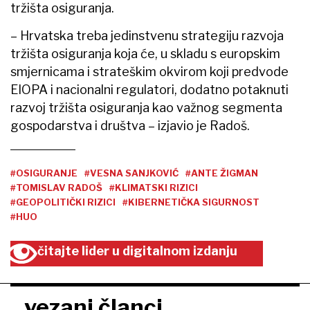
tržišta osiguranja.
– Hrvatska treba jedinstvenu strategiju razvoja
tržišta osiguranja koja će, u skladu s europskim
smjernicama i strateškim okvirom koji predvode
EIOPA i nacionalni regulatori, dodatno potaknuti
razvoj tržišta osiguranja kao važnog segmenta
gospodarstva i društva – izjavio je Radoš.
#OSIGURANJE
#VESNA SANJKOVIĆ
#ANTE ŽIGMAN
#TOMISLAV RADOŠ
#KLIMATSKI RIZICI
#GEOPOLITIČKI RIZICI
#KIBERNETIČKA SIGURNOST
#HUO
čitajte lider u digitalnom izdanju
vezani članci