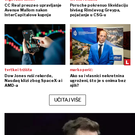
CC Real preuzeo upravljanje
Porsche pokrenuo likvidaciju
Avenue Mallom nakon
bivšeg Rimčevog Greypa,
InterCapitalove kupnje
pojačanje u CSG-u
tvrtke i tržišta
marko perić:
Dow Jones ruši rekorde,
Ako su i vlasnici nekretnina
Nasdaq klizi zbog SpaceX-a i
ugroženi, što je s onima bez
AMD-a
njih?
UČITAJ VIŠE