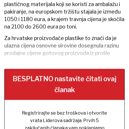
plastičnog materijala koji se koristi za ambalažu i
pakiranje, na europskom tržištu stajala je između
1050 i 1180 eura, a krajem travnja cijena je skočila
na 2100 do 2600 eura po toni.
Za hrvatske proizvođače plastike to znači da je
ulazna cijena osnovne sirovine dosegnula razinu
prodajne cijene gotovog proizvoda iz prošle
godine.
BESPLATNO nastavite čitati ovaj
članak
Registrirajte se bez troškova i otvorite
vrata Liderova sadržaja. Prvih 5
zaključanih članaka vam poklanjamo