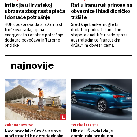
Inflacija u Hrvatskoj
Rat u Iranu ruši prinose na
ubrzava zbog rasta plaća
obveznice i hladi dioničko
i domaće potrošnje
tržište
HUP upozorava da snažan rast
Središnje banke mogle bi
troškova rada, cijena
dodatno podizati kamatne
energenata i osobne potrošnje
stope, a analitičari vide spas u
dodatno povećava inflatorne
australskim te francuskim
pritiske
državnim obveznicama
najnovije
zakonodavstvo
tvrtke i tržišta
Novi pravilnik: Što će se sve
Hibridi i Škoda i dalje
moći graditi bez građevinske
dominiraju prodajom