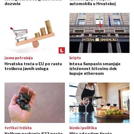
dozvole
automobila u Hrvatskoj
javna potrošnja
kripto
Hrvatska treća u EU po rastu
Intesa Sanpaolo smanjuje
troškova javnih usluga
izloženost bitcoinu dok
kupuje ethereum
tvrtke i tržišta
biznis i politika
Volfram poskupio 622 posto,
Više od sedam tisuća