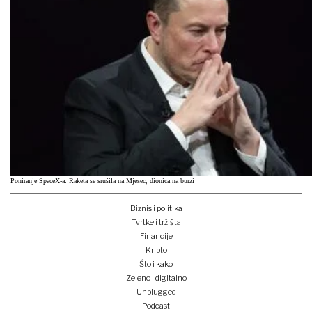
Poniranje SpaceX-a: Raketa se srušila na Mjesec, dionica na burzi
Biznis i politika
Tvrtke i tržišta
Financije
Kripto
Što i kako
Zeleno i digitalno
Unplugged
Podcast