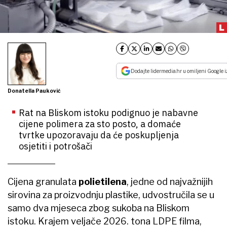
Dodajte lidermedia.hr u omiljeni Google i
Donatella Pauković
Rat na Bliskom istoku podignuo je nabavne
cijene polimera za sto posto, a domaće
tvrtke upozoravaju da će poskupljenja
osjetiti i potrošači
Cijena granulata
polietilena
, jedne od najvažnijih
sirovina za proizvodnju plastike, udvostručila se u
samo dva mjeseca zbog sukoba na Bliskom
istoku. Krajem veljače 2026. tona LDPE filma,