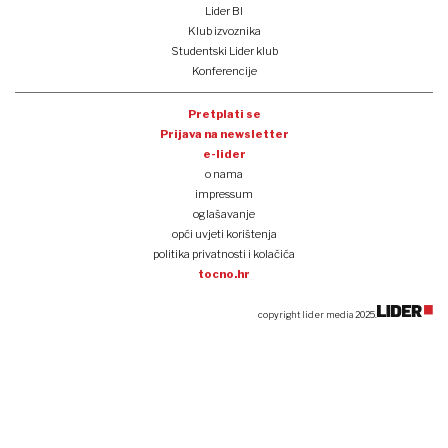
Lider BI
Klub izvoznika
Studentski Lider klub
Konferencije
Pretplati se
Prijava na newsletter
e-lider
o nama
impressum
oglašavanje
opći uvjeti korištenja
politika privatnosti i kolačića
tocno.hr
copyright lider media 2025.