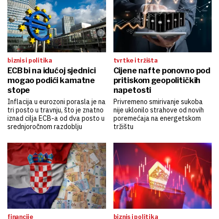
biznis i politika
tvrtke i tržišta
ECB bi na idućoj sjednici
Cijene nafte ponovno pod
mogao podići kamatne
pritiskom geopolitičkih
stope
napetosti
Inflacija u eurozoni porasla je na
Privremeno smirivanje sukoba
tri posto u travnju, što je znatno
nije uklonilo strahove od novih
iznad cilja ECB-a od dva posto u
poremećaja na energetskom
srednjoročnom razdoblju
tržištu
financije
biznis i politika