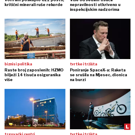
kritični minerali ruše rekorde
nepravilnosti otkriveno u
inspekcijskim nadzorima
biznis i politika
tvrtke i tržišta
Raste broj zaposlenih: HZMO
Poniranje SpaceX-a: Raketa
bilježi 14 tisuća osiguranika
se srušila na Mjesec, dionica
više
na burzi
trgovački centri
tvrtke i tržišta