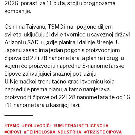
2026. porasti za 11 puta, stoji u prognozama
kompanije.
Osim na Tajvanu, TSMC ima i pogone diljem
svijeta, uključujući dvije tvornice u saveznoj državi
Arizoni u SAD-u, gdje planira i daljnje širenje. U
Japanu zasad ima jedan pogon s proizvodnjom
čipova od 22 i 28 nanometara, a planira i drugi u
kojem će proizvoditi napredne 3-nanometarske
čipove zahvaljujući snažnoj potražnju.
U Njemačkoj trenutačno gradi tvornicu koja
napreduje prema planu, a tamo namjerava
proizvoditi čipove od 22 i 28 nanometara te od 16
i 11 nanometara u kasnijoj fazi.
#TSMC
#POLUVODIČI
#UMJETNA INTELIGENCIJA
#ČIPOVI
#TEHNOLOŠKA INDUSTRIJA
#TRŽIŠTE ČIPOVA