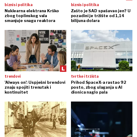
biznis i politika
biznis i politika
Nuklearna elektrana Krško
Zašto je SAD spašavao jen? U
zbog toplinskog vala
pozadini je tržište od 1,14
smanjuje snagu reaktora
bilijuna dolara
trendovi
tvrtke i tržišta
'Always on': Uspješni brendovi
Prihod SpaceX-a rastao 92
znaju spojiti trenutak i
posto, zbog ulaganja u AI
kontinuitet
dionica naglo pala