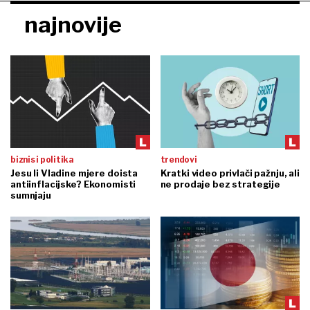
najnovije
biznis i politika
trendovi
Jesu li Vladine mjere doista
Kratki video privlači pažnju, ali
antiinflacijske? Ekonomisti
ne prodaje bez strategije
sumnjaju