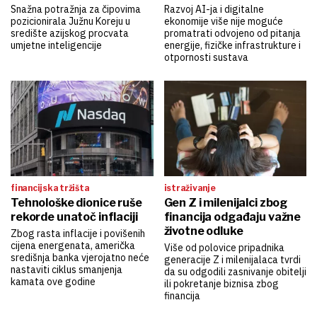
Snažna potražnja za čipovima
Razvoj AI-ja i digitalne
pozicionirala Južnu Koreju u
ekonomije više nije moguće
središte azijskog procvata
promatrati odvojeno od pitanja
umjetne inteligencije
energije, fizičke infrastrukture i
otpornosti sustava
financijska tržišta
istraživanje
Tehnološke dionice ruše
Gen Z i milenijalci zbog
rekorde unatoč inflaciji
financija odgađaju važne
životne odluke
Zbog rasta inflacije i povišenih
cijena energenata, američka
Više od polovice pripadnika
središnja banka vjerojatno neće
generacije Z i milenijalaca tvrdi
nastaviti ciklus smanjenja
da su odgodili zasnivanje obitelji
kamata ove godine
ili pokretanje biznisa zbog
financija