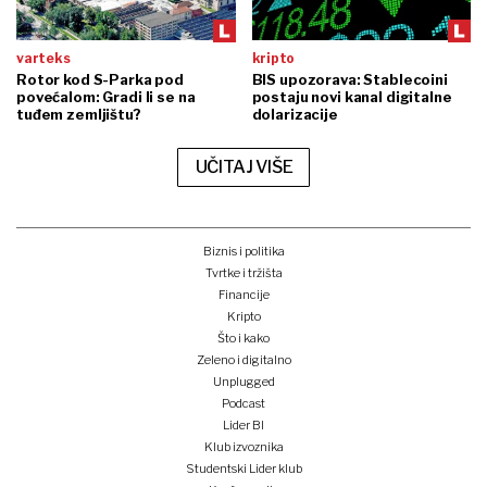
varteks
kripto
Rotor kod S-Parka pod
BIS upozorava: Stablecoini
povećalom: Gradi li se na
postaju novi kanal digitalne
tuđem zemljištu?
dolarizacije
UČITAJ VIŠE
Biznis i politika
Tvrtke i tržišta
Financije
Kripto
Što i kako
Zeleno i digitalno
Unplugged
Podcast
Lider BI
Klub izvoznika
Studentski Lider klub