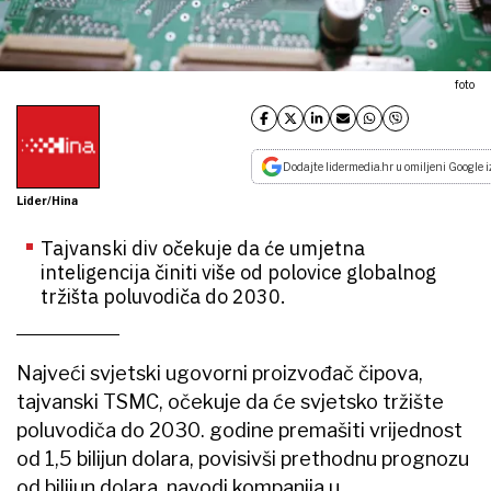
foto
Dodajte lidermedia.hr u omiljeni Google i
Lider/Hina
Tajvanski div očekuje da će umjetna
inteligencija činiti više od polovice globalnog
tržišta poluvodiča do 2030.
Najveći svjetski ugovorni proizvođač čipova,
tajvanski TSMC, očekuje da će svjetsko tržište
poluvodiča do 2030. godine premašiti vrijednost
od 1,5 bilijun dolara, povisivši prethodnu prognozu
od bilijun dolara, navodi kompanija u