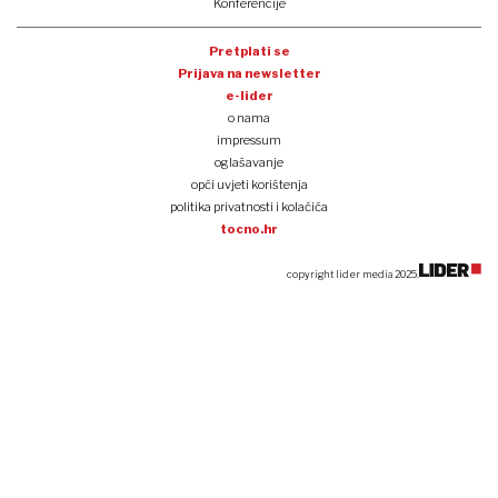
Konferencije
Pretplati se
Prijava na newsletter
e-lider
o nama
impressum
oglašavanje
opći uvjeti korištenja
politika privatnosti i kolačića
tocno.hr
copyright lider media 2025.