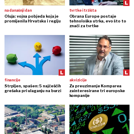
na današnji dan
tvrtke i tržišta
Oluja: vojna pobjeda koja je
Obrana Europe postaje
promijenila Hrvatsku i regiju
tehnološka utrka, evo što to
znači za tvrtke
financije
akvizicije
Strpljen, spašen: 5 najčešćih
Za preuzimanje Komparea
grešaka pri ulaganju na burzi
zainteresirane tri europske
kompanije