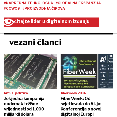
#NAPREDNA TEHNOLOGIJA
#GLOBALNA EKSPANZIJA
#COWOS
#PROIZVODNJA ČIPOVA
čitajte lider u digitalnom izdanju
vezani članci
biznis i politika
fiberweek 2026
Još jedna kompanija
FiberWeek: Od
nadomak tržišne
svjetlovoda do AI-ja:
vrijednosti od 1.000
Konferencija o novoj
milijardi dolara
digitalnoj Europi