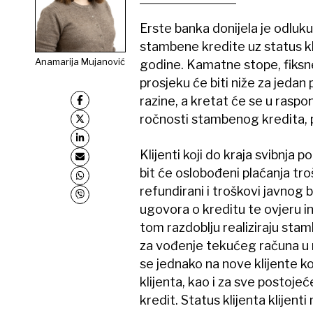
Erste banka donijela je odluk
stambene kredite uz status kli
Anamarija Mujanović
godine. Kamatne stope, fiksne 
prosjeku će biti niže za jeda
razine, a kretat će se u raspo
ročnosti stambenog kredita, pr
Klijenti koji do kraja svibnja
bit će oslobođeni plaćanja tro
refundirani i troškovi javnog b
ugovora o kreditu te ovjeru in
tom razdoblju realiziraju sta
za vođenje tekućeg računa u 
se jednako na nove klijente ko
klijenta, kao i za sve postojeć
kredit. Status klijenta klijent