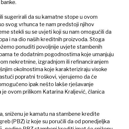
z banke.
ili sugerirali da su kamatne stope u ovom
o svog vrhunca te nam predstoji njihov
jeme stekli su se uvjeti koji su nam omogućili da
pa i na dio naših kreditnih proizvoda. Stoga
ožemo ponuditi povoljnije uvjete stambenih
topama te dodatnim pogodnostima koje umanjuju
om nekretnine, izgradnjom ili refinanciranjem
šnjim okolnostima koje karakteriziraju visoke
 rastući popratni troškovi, vjerujemo da će
i omogućeno ipak nešto lakše rješavanje
je ovom prilikom Katarina Kraljević, članica
ka, sniženu je kamatu na stambene kredite
reb (PBZ) iz koje su poručili da od ponedjeljka
25. godine PBZ stambeni krediti imat će sniženu