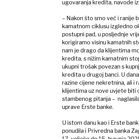
ugovaranja kredita, navode i
– Nakon što smo već i ranije b
kamatnom ciklusu izgledno ok
postupni pad, u posljednje vri
korigiramo visinu kamatnih sto
nam je drago da klijentima m
kredita, s nižim kamatnim s
ukupni trošak povezan s kupnj
kredita u drugoj banci. U dana
razine cijene nekretnina, ali i
klijentima uz nove uvjete bit
stambenog pitanja – naglasila 
uprave Erste banke.
U istom danu kao i Erste ban
ponudila i Privredna banka Zag
17. veljače do 15. travnja 20