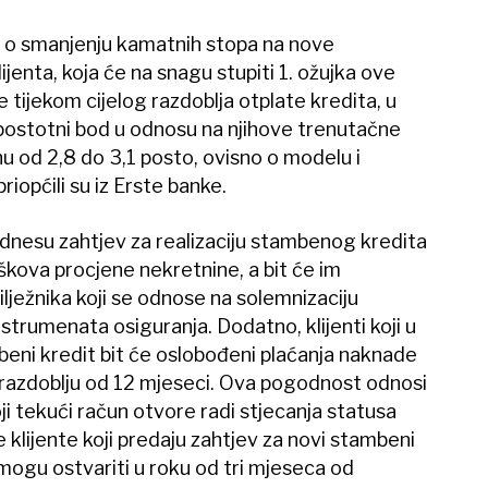
u o smanjenju kamatnih stopa na nove
jenta, koja će na snagu stupiti 1. ožujka ove
tijekom cijelog razdoblja otplate kredita, u
n postotni bod u odnosu na njihove trenutačne
nu od 2,8 do 3,1 posto, ovisno o modelu i
iopćili su iz Erste banke.
 podnesu zahtjev za realizaciju stambenog kredita
škova procjene nekretnine, a bit će im
ilježnika koji se odnose na solemnizaciju
strumenata osiguranja. Dodatno, klijenti koji u
mbeni kredit bit će oslobođeni plaćanja naknade
razdoblju od 12 mjeseci. Ova pogodnost odnosi
ji tekući račun otvore radi stjecanja statusa
e klijente koji predaju zahtjev za novi stambeni
i mogu ostvariti u roku od tri mjeseca od