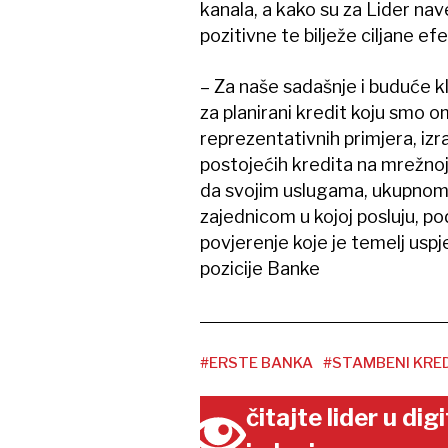
kanala, a kako su za Lider nave
pozitivne te bilježe ciljane ef
– Za naše sadašnje i buduće kl
za planirani kredit koju smo o
reprezentativnih primjera, iz
postojećih kredita na mrežnoj
da svojim uslugama, ukupnom 
zajednicom u kojoj posluju, po
povjerenje koje je temelj usp
pozicije Banke
#ERSTE BANKA
#STAMBENI KRED
čitajte lider u di