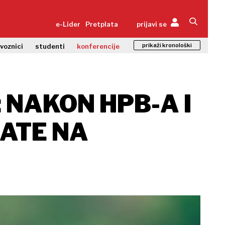
e-Lider
Pretplata
prijavi se
prikaži kronološki
zvoznici
studenti
konferencije
 NAKON HPB-A I
MATE NA