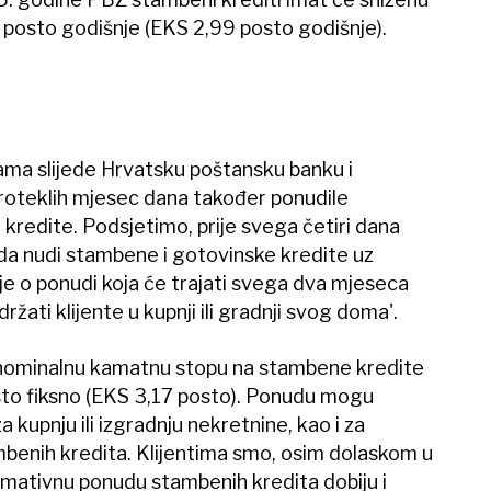
 posto godišnje (EKS 2,99 posto godišnje).
ama slijede Hrvatsku poštansku banku i
roteklih mjesec dana također ponudile
 kredite. Podsjetimo, prije svega četiri dana
da nudi stambene i gotovinske kredite uz
je o ponudi koja će trajati svega dva mjeseca
održati klijente u kupnji ili gradnji svog doma'.
 nominalnu kamatnu stopu na stambene kredite
osto fiksno (EKS 3,17 posto). Ponudu mogu
 za kupnju ili izgradnju nekretnine, kao i za
mbenih kredita. Klijentima smo, osim dolaskom u
rmativnu ponudu stambenih kredita dobiju i