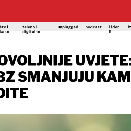
što i
zeleno i
unplugged
podcast
Lider
i
kako
digitalno
BI
VOLJNIJE UVJETE:
PBZ SMANJUJU KA
DITE