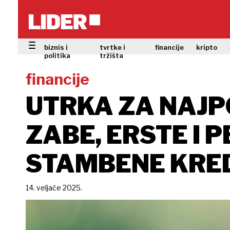
biznis i
tvrtke i
financije
kripto
politika
tržišta
financije
UTRKA ZA NAJPO
ZABE, ERSTE I 
STAMBENE KRE
14. veljače 2025.