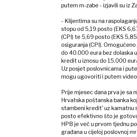
putem m-zabe - izjavili su iz 
- Klijentima su na raspolaganju
stopu od 5,19 posto (EKS 6,67
(CPI) te 5,69 posto (EKS 5,85
osiguranja (CPI). Omogućeno 
do 40.000 eura bez dolaska u
kredit u iznosu do 15.000 eur
Uz posjet poslovnicama i pute
mogu ugovoriti i putem video s
Prije mjesec dana prva je sa
Hrvatska poštanska banka koja
stambeni kredit' uz kamatnu 
posto efektivno što je gotov
HPB je već u prvom tjednu poče
građana u cijeloj poslovnoj m