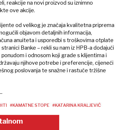
li, reakcije na novi proizvod su iznimno
ekte ove akcije.
ijente od velikog je značaja kvalitetna priprema
mogućili objavom detaljnih informacija,
računa anuiteta i usporedbi s troškovima otplate
 stranici Banke – rekli su nam iz HPB-a dodajući
ponudom i odnosom koji grade s klijentima i
državaju njihove potrebe i preferencije, cijeneći
ješnog poslovanja te snažne i rastuće tržišne
ITI
#KAMATNE STOPE
#KATARINA KRALJEVIĆ
gitalnom