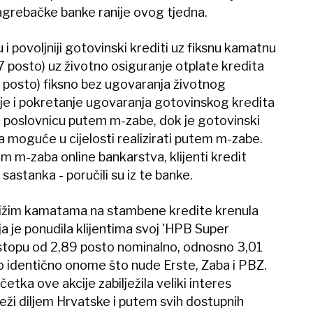
Zagrebačke banke ranije ovog tjedna.
 i povoljniji gotovinski krediti uz fiksnu kamatnu
 posto) uz životno osiguranje otplate kredita
 posto) fiksno bez ugovaranja životnog
je i pokretanje ugovaranja gotovinskog kredita
 poslovnicu putem m-zabe, dok je gotovinski
a moguće u cijelosti realizirati putem m-zabe.
m m-zaba online bankarstva, klijenti kredit
astanka - poručili su iz te banke.
 nižim kamatama na stambene kredite krenula
 je ponudila klijentima svoj 'HPB Super
stopu od 2,89 posto nominalno, odnosno 3,01
o identično onome što nude Erste, Zaba i PBZ.
tka ove akcije zabilježila veliki interes
reži diljem Hrvatske i putem svih dostupnih