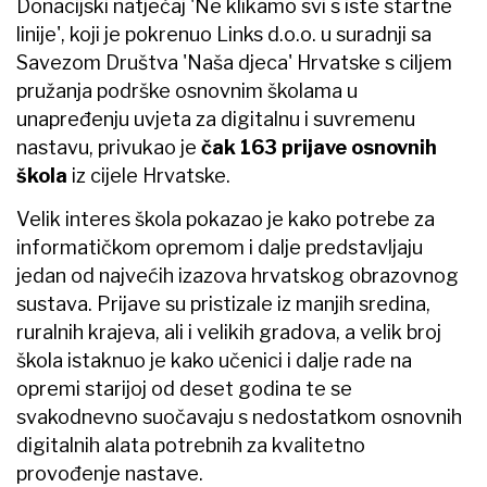
Donacijski natječaj 'Ne klikamo svi s iste startne
linije', koji je pokrenuo Links d.o.o. u suradnji sa
Savezom Društva 'Naša djeca' Hrvatske s ciljem
pružanja podrške osnovnim školama u
unapređenju uvjeta za digitalnu i suvremenu
nastavu, privukao je
čak 163 prijave osnovnih
škola
iz cijele Hrvatske.
Velik interes škola pokazao je kako potrebe za
informatičkom opremom i dalje predstavljaju
jedan od najvećih izazova hrvatskog obrazovnog
sustava. Prijave su pristizale iz manjih sredina,
ruralnih krajeva, ali i velikih gradova, a velik broj
škola istaknuo je kako učenici i dalje rade na
opremi starijoj od deset godina te se
svakodnevno suočavaju s nedostatkom osnovnih
digitalnih alata potrebnih za kvalitetno
provođenje nastave.