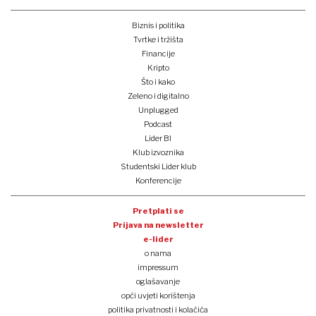
Biznis i politika
Tvrtke i tržišta
Financije
Kripto
Što i kako
Zeleno i digitalno
Unplugged
Podcast
Lider BI
Klub izvoznika
Studentski Lider klub
Konferencije
Pretplati se
Prijava na newsletter
e-lider
o nama
impressum
oglašavanje
opći uvjeti korištenja
politika privatnosti i kolačića