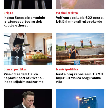
kripto
tvrtke i tržišta
Intesa Sanpaolo smanjuje
Volfram poskupio 622 posto,
izloženost bitcoinu dok
kritični minerali ruše rekorde
kupuje ethereum
biznis i politika
biznis i politika
Više od sedam tisuća
Raste broj zaposlenih: HZMO
nepravilnosti otkriveno u
bilježi 14 tisuća osiguranika
inspekcijskim nadzorima
više