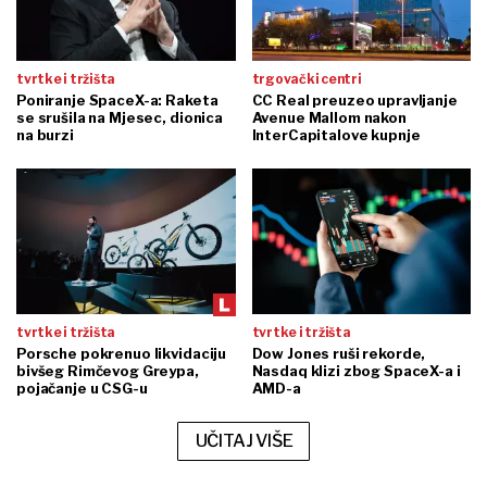
tvrtke i tržišta
trgovački centri
Poniranje SpaceX-a: Raketa
CC Real preuzeo upravljanje
se srušila na Mjesec, dionica
Avenue Mallom nakon
na burzi
InterCapitalove kupnje
tvrtke i tržišta
tvrtke i tržišta
Porsche pokrenuo likvidaciju
Dow Jones ruši rekorde,
bivšeg Rimčevog Greypa,
Nasdaq klizi zbog SpaceX-a i
pojačanje u CSG-u
AMD-a
UČITAJ VIŠE