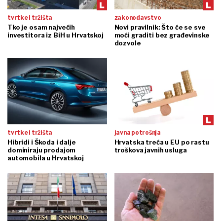
tvrtke i tržišta
zakonodavstvo
Tko je osam najvećih
Novi pravilnik: Što će se sve
investitora iz BiH u Hrvatskoj
moći graditi bez građevinske
dozvole
tvrtke i tržišta
javna potrošnja
Hibridi i Škoda i dalje
Hrvatska treća u EU po rastu
dominiraju prodajom
troškova javnih usluga
automobila u Hrvatskoj