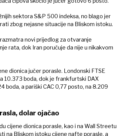
ača čipova skočio je jučer gotovo 6 posto.
ažnijih sektora S&P 500 indeksa, no blago jer
kirati zbog nejasne situacije na Bliskom istoku.
razmatra novi prijedlog za otvaranje
e rata, dok Iran poručuje da nije u nikakvom
ene dionica jučer porasle. Londonski FTSE
na 10.373 boda, dok je frankfurtski DAX
4 boda, a pariški CAC 0,77 posto, na 8.209
rasla, dolar ojačao
du cijene dionica porasle, kao i na Wall Streetu
ti na Bliskom istoku cijene nafte porasle, a