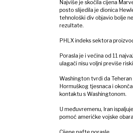
Najviše je skočila cijena Mar
posto slijedila je dionica Hew
tehnološki div objavio bolje 
rezultate.
PHLX indeks sektora proizvođ
Porasla je i većina od 11 najv
ulagači nisu voljni previše ris
Washington tvrdi da Teheran 
Hormuškog tjesnaca i okončanj
kontaktu s Washingtonom.
U međuvremenu, Iran ispaljuje
pomoć američke vojske obaraj
Cijene nafte porasle