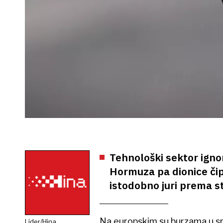
Tehnološki sektor igno
Hormuza pa dionice čip
istodobno juri prema s
Na europskim su burzama u srij
Lider/Hina