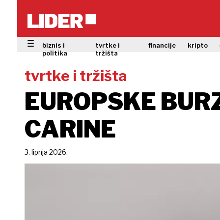
biznis i
tvrtke i
financije
kripto
politika
tržišta
tvrtke i tržišta
EUROPSKE BURZ
CARINE
3. lipnja 2026.