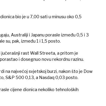
dionica bio je u 7,00 sati u minusu oko 0,5
aju, Australiji i Japanu porasle između 0,5 i 3
le su, pak, između 1 i 1,5 posto.
i jučerašnji rast Wall Streeta, a pritom je
e porastao i dosegnuo novu rekordnu razinu.
rdi na najvećoj svjetskoj burzi, nakon što je Dow
to, S&P 500 0,13, a Nasdaq 0,03 posto.
asle cijene dionica nekoliko tehnoloških