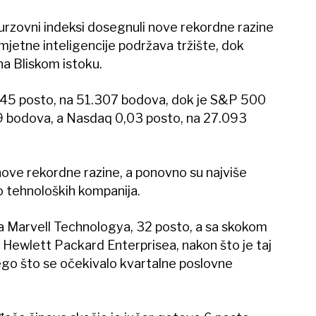
urzovni indeksi dosegnuli nove rekordne razine
mjetne inteligencije podržava tržište, dok
 na Bliskom istoku.
,45 posto, na 51.307 bodova, dok je S&P 500
9 bodova, a Nasdaq 0,03 posto, na 27.093
nove rekordne razine, a ponovno su najviše
o tehnoloških kompanija.
ena Marvell Technologya, 32 posto, a sa skokom
ca Hewlett Packard Enterprisea, nakon što je taj
nego što se očekivalo kvartalne poslovne