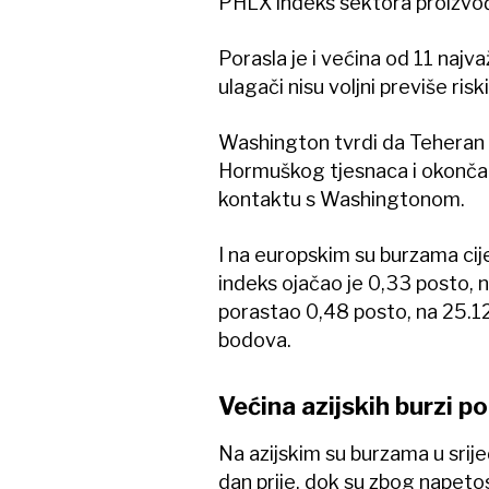
PHLX indeks sektora proizvođ
Porasla je i većina od 11 najv
ulagači nisu voljni previše ris
Washington tvrdi da Teheran 
Hormuškog tjesnaca i okončanj
kontaktu s Washingtonom.
I na europskim su burzama cij
indeks ojačao je 0,33 posto, 
porastao 0,48 posto, na 25.12
bodova.
Većina azijskih burzi po
Na azijskim su burzama u srije
dan prije, dok su zbog napetos