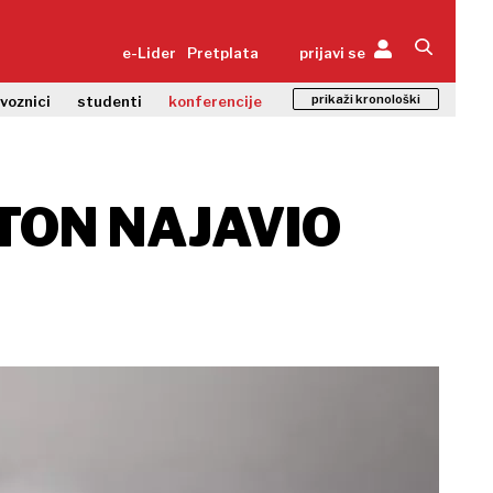
e-Lider
Pretplata
prijavi se
prikaži kronološki
zvoznici
studenti
konferencije
TON NAJAVIO