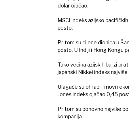
dolar ojačao.
MSCI indeks azijsko pacifičkih 
posto.
Pritom su cijene dionica u Šang
posto. U Indiji i Hong Kongu pa
Tako većina azijskih burzi prat
japanski Nikkei indeks najviš
Ulagače su ohrabrili novi reko
Jones indeks ojačao 0,45 pos
Pritom su ponovno najviše por
kompanija.