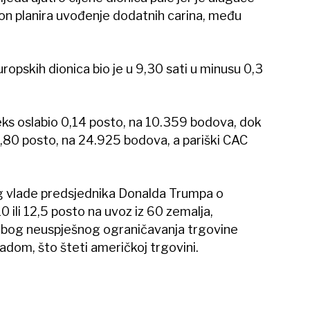
on planira uvođenje dodatnih carina, među
pskih dionica bio je u 9,30 sati u minusu 0,3
eks oslabio 0,14 posto, na 10.359 bodova, dok
0,80 posto, na 24.925 bodova, a pariški CAC
og vlade predsjednika Donalda Trumpa o
 ili 12,5 posto na uvoz iz 60 zemalja,
 a zbog neuspješnog ograničavanja trgovine
adom, što šteti američkoj trgovini.