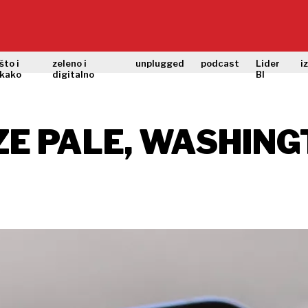
što i
zeleno i
unplugged
podcast
Lider
i
kako
digitalno
BI
E PALE, WASHING