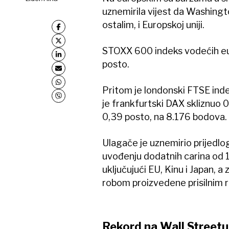
uznemirila vijest da Washingt
ostalim, i Europskoj uniji.
STOXX 600 indeks vodećih euro
posto.
Pritom je londonski FTSE ind
je frankfurtski DAX skliznuo 
0,39 posto, na 8.176 bodova.
Ulagače je uznemirio prijedl
uvođenju dodatnih carina od 10
uključujući EU, Kinu i Japan,
robom proizvedene prisilnim r
Rekord na Wall Streetu