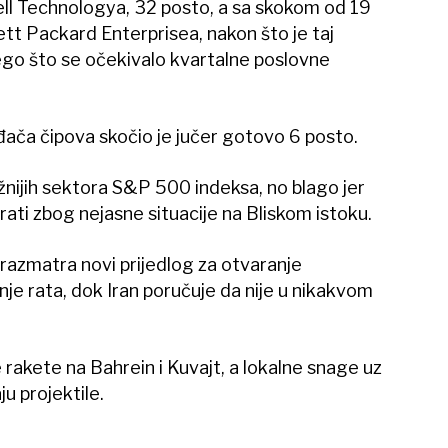
vell Technologya, 32 posto, a sa skokom od 19
lett Packard Enterprisea, nakon što je taj
nego što se očekivalo kvartalne poslovne
ača čipova skočio je jučer gotovo 6 posto.
ažnijih sektora S&P 500 indeksa, no blago jer
kirati zbog nejasne situacije na Bliskom istoku.
razmatra novi prijedlog za otvaranje
e rata, dok Iran poručuje da nije u nikakvom
 rakete na Bahrein i Kuvajt, a lokalne snage uz
u projektile.