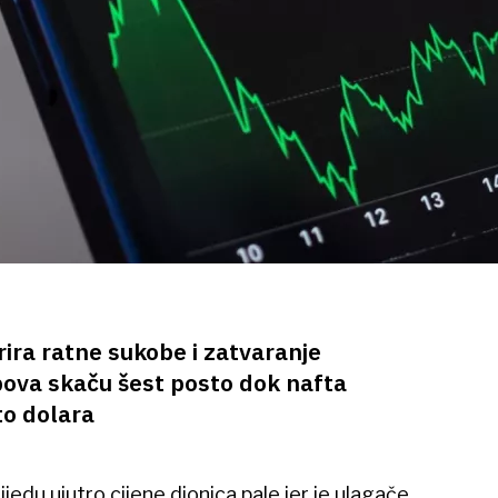
rira ratne sukobe i zatvaranje
ova skaču šest posto dok nafta
to dolara
edu ujutro cijene dionica pale jer je ulagače