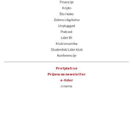
Financije
Kripto
Što i kako
Zeleno i digitalno
Unplugged
Podcast
Lider BI
Klub izvoznika
Studentski Lider klub
Konferencije
Pretplati se
Prijava na newsletter
e-lider
o nama
impressum
oglašavanje
opći uvjeti korištenja
politika privatnosti i kolačića
tocno.hr
copyright lider media 2025.