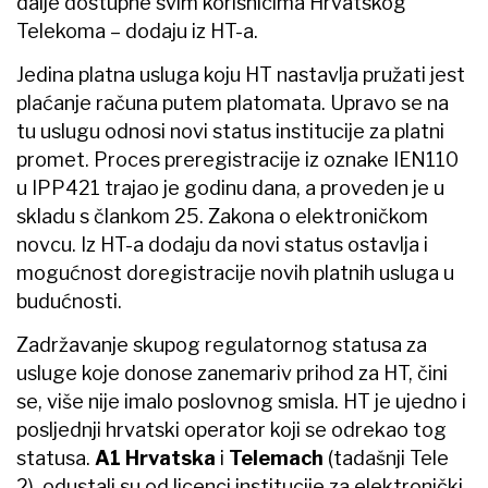
dalje dostupne svim korisnicima Hrvatskog
Telekoma – dodaju iz HT-a.
Jedina platna usluga koju HT nastavlja pružati jest
plaćanje računa putem platomata. Upravo se na
tu uslugu odnosi novi status institucije za platni
promet. Proces preregistracije iz oznake IEN110
u IPP421 trajao je godinu dana, a proveden je u
skladu s člankom 25. Zakona o elektroničkom
novcu. Iz HT-a dodaju da novi status ostavlja i
mogućnost doregistracije novih platnih usluga u
budućnosti.
Zadržavanje skupog regulatornog statusa za
usluge koje donose zanemariv prihod za HT, čini
se, više nije imalo poslovnog smisla. HT je ujedno i
posljednji hrvatski operator koji se odrekao tog
statusa.
A1 Hrvatska
i
Telemach
(tadašnji Tele
2), odustali su od licenci institucije za elektronički