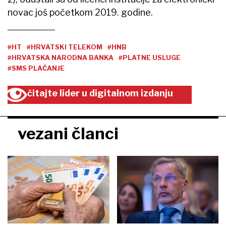
novac još početkom 2019. godine.
#HT
#HRVATSKI TELEKOM
#HNB
#HRVATSKA NARODNA BANKA
#PLATNE USLUGE
#SMS PLAĆANJE
čitajte lider u digitalnom izdanju
vezani članci