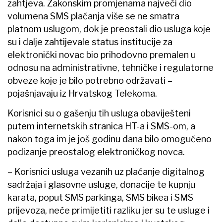
zahtjeva. Zakonskim promjenama najveći dio
volumena SMS plaćanja više se ne smatra
platnom uslugom, dok je preostali dio usluga koje
su i dalje zahtijevale status institucije za
elektronički novac bio prihodovno premalen u
odnosu na administrativne, tehničke i regulatorne
obveze koje je bilo potrebno održavati –
pojašnjavaju iz Hrvatskog Telekoma.
Korisnici su o gašenju tih usluga obaviješteni
putem internetskih stranica HT-a i SMS-om, a
nakon toga im je još godinu dana bilo omogućeno
podizanje preostalog elektroničkog novca.
– Korisnici usluga vezanih uz plaćanje digitalnog
sadržaja i glasovne usluge, donacije te kupnju
karata, poput SMS parkinga, SMS bikea i SMS
prijevoza, neće primijetiti razliku jer su te usluge i