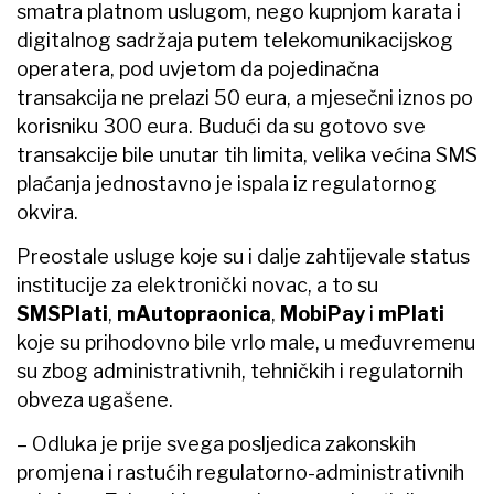
smatra platnom uslugom, nego kupnjom karata i
digitalnog sadržaja putem telekomunikacijskog
operatera, pod uvjetom da pojedinačna
transakcija ne prelazi 50 eura, a mjesečni iznos po
korisniku 300 eura. Budući da su gotovo sve
transakcije bile unutar tih limita, velika većina SMS
plaćanja jednostavno je ispala iz regulatornog
okvira.
Preostale usluge koje su i dalje zahtijevale status
institucije za elektronički novac, a to su
SMSPlati
,
mAutopraonica
,
MobiPay
i
mPlati
koje su prihodovno bile vrlo male, u međuvremenu
su zbog administrativnih, tehničkih i regulatornih
obveza ugašene.
– Odluka je prije svega posljedica zakonskih
promjena i rastućih regulatorno-administrativnih