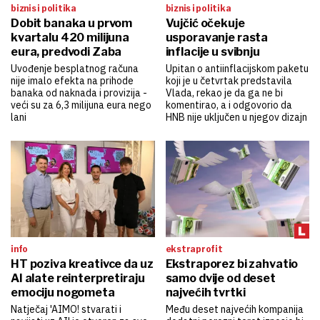
biznis i politika
biznis i politika
Dobit banaka u prvom
Vujčić očekuje
kvartalu 420 milijuna
usporavanje rasta
eura, predvodi Zaba
inflacije u svibnju
Uvođenje besplatnog računa
Upitan o antiinflacijskom paketu
nije imalo efekta na prihode
koji je u četvrtak predstavila
banaka od naknada i provizija -
Vlada, rekao je da ga ne bi
veći su za 6,3 milijuna eura nego
komentirao, a i odgovorio da
lani
HNB nije uključen u njegov dizajn
info
ekstraprofit
HT poziva kreativce da uz
Ekstraporez bi zahvatio
AI alate reinterpretiraju
samo dvije od deset
emociju nogometa
najvećih tvrtki
Natječaj 'AIMO! stvarati i
Među deset najvećih kompanija