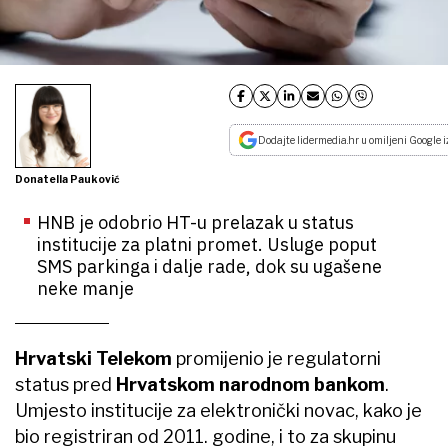
Dodajte lidermedia.hr u omiljeni Google i
Donatella Pauković
HNB je odobrio HT-u prelazak u status
institucije za platni promet. Usluge poput
SMS parkinga i dalje rade, dok su ugašene
neke manje
Hrvatski Telekom
promijenio je regulatorni
status pred
Hrvatskom narodnom bankom
.
Umjesto institucije za elektronički novac, kako je
bio registriran od 2011. godine, i to za skupinu