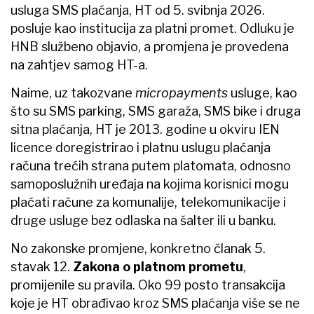
usluga SMS plaćanja, HT od 5. svibnja 2026.
posluje kao institucija za platni promet. Odluku je
HNB službeno objavio, a promjena je provedena
na zahtjev samog HT-a.
Naime, uz takozvane
micropayments
usluge, kao
što su SMS parking, SMS garaža, SMS bike i druga
sitna plaćanja, HT je 2013. godine u okviru IEN
licence doregistrirao i platnu uslugu plaćanja
računa trećih strana putem platomata, odnosno
samoposlužnih uređaja na kojima korisnici mogu
plaćati račune za komunalije, telekomunikacije i
druge usluge bez odlaska na šalter ili u banku.
No zakonske promjene, konkretno članak 5.
stavak 12.
Zakona o platnom prometu
,
promijenile su pravila. Oko 99 posto transakcija
koje je HT obrađivao kroz SMS plaćanja više se ne