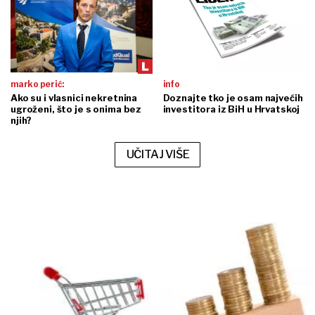
marko perić:
info
Ako su i vlasnici nekretnina
Doznajte tko je osam najvećih
ugroženi, što je s onima bez
investitora iz BiH u Hrvatskoj
njih?
UČITAJ VIŠE