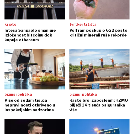
kripto
tvrtke i tržišta
Intesa Sanpaolo smanjuje
Volfram poskupio 622 posto,
izloženost bitcoinu dok
kritični minerali ruše rekorde
kupuje ethereum
biznis i politika
biznis i politika
Više od sedam tisuća
Raste broj zaposlenih: HZMO
nepravilnosti otkriveno u
bilježi 14 tisuća osiguranika
inspekcijskim nadzorima
više