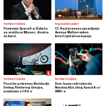
tvrtke i tržišta
trgovački centri
Poniranje SpaceX-a: Raketa
CC Real preuzeo upravljanje
se srušila na Mjesec, dionica
Avenue Mallom nakon
na burzi
InterCapitalove kupnje
tvrtke i tržišta
tvrtke i tržišta
Porsche pokrenuo likvidaciju
Dow Jones ruši rekorde,
bivšeg Rimčevog Greypa,
Nasdaq klizi zbog SpaceX-a i
pojačanje u CSG-u
AMD-a