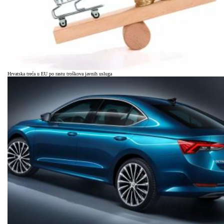
Hrvatska treća u EU po rastu troškova javnih usluga