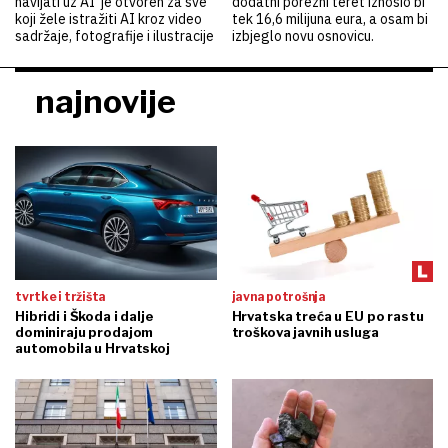
navijati uz AI' je otvoren za sve
dodatni porezni teret iznosio bi
koji žele istražiti AI kroz video
tek 16,6 milijuna eura, a osam bi
sadržaje, fotografije i ilustracije
izbjeglo novu osnovicu.
najnovije
tvrtke i tržišta
javna potrošnja
Hibridi i Škoda i dalje
Hrvatska treća u EU po rastu
dominiraju prodajom
troškova javnih usluga
automobila u Hrvatskoj