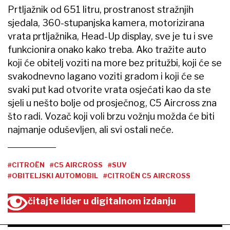
Prtljažnik od 651 litru, prostranost stražnjih
sjedala, 360-stupanjska kamera, motorizirana
vrata prtljažnika, Head-Up display, sve je tu i sve
funkcionira onako kako treba. Ako tražite auto
koji će obitelj voziti na more bez pritužbi, koji će se
svakodnevno lagano voziti gradom i koji će se
svaki put kad otvorite vrata osjećati kao da ste
sjeli u nešto bolje od prosječnog, C5 Aircross zna
što radi. Vozač koji voli brzu vožnju možda će biti
najmanje oduševljen, ali svi ostali neće.
#CITROËN
#C5 AIRCROSS
#SUV
#OBITELJSKI AUTOMOBIL
#CITROËN C5 AIRCROSS
čitajte lider u digitalnom izdanju