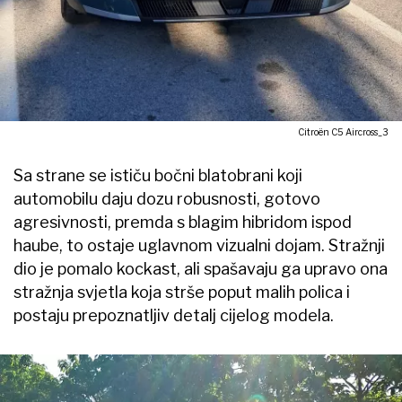
Citroën C5 Aircross_3
Sa strane se ističu bočni blatobrani koji
automobilu daju dozu robusnosti, gotovo
agresivnosti, premda s blagim hibridom ispod
haube, to ostaje uglavnom vizualni dojam. Stražnji
dio je pomalo kockast, ali spašavaju ga upravo ona
stražnja svjetla koja strše poput malih polica i
postaju prepoznatljiv detalj cijelog modela.