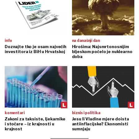
info
na današnji dan
Doznajte tko je osam najvećih
Hirošima: Najsmrtonosnijim
investitora iz BiH u Hrvatskoj
bljeskom počelo je nuklearno
doba
komentari
biznis i politika
Zakoni za taksiste, ljekarnike
Jesu li Vladine mjere doista
i stočare – iz krajnosti u
antiinflacijske? Ekonomisti
krajnost
sumnjaju