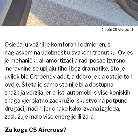
Citroën C5 Aircross_11
Osjećaj u vožnji je komforan i odmjeren, s
naglaskom na udobnost u svakom trenutku. Ovjes
je mehanički, ali amortizacija radi posao izvrsno,
neravnine se upijaju tiho i bez dramatike, što je
uvijek bio Citroënov adut, a dobro je da ostaje to i
ovdje. Šteta je samo što nije bila dostupna
snažnija verzija jer bi isti automobil s više konjskih
snaga vjerojatno zaokružio iskustvo na potpuno
drugačiji način, jer onako kako izvana izgleda,
zaslužuje malo više energije ili žara.
Za koga C5 Aircross?