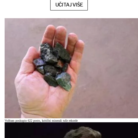
UČITAJ VIŠE
Volfram poskupio 622 posto, kritični minerali ruše rekorde