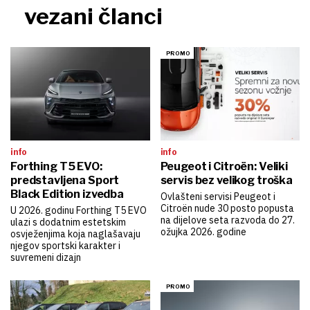
vezani članci
info
info
Forthing T5 EVO:
Peugeot i Citroën: Veliki
predstavljena Sport
servis bez velikog troška
Black Edition izvedba
Ovlašteni servisi Peugeot i
Citroën nude 30 posto popusta
U 2026. godinu Forthing T5 EVO
na dijelove seta razvoda do 27.
ulazi s dodatnim estetskim
ožujka 2026. godine
osvježenjima koja naglašavaju
njegov sportski karakter i
suvremeni dizajn