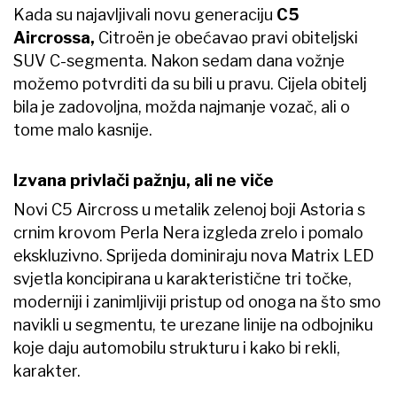
Kada su najavljivali novu generaciju
C5
Aircrossa,
Citroën je obećavao pravi obiteljski
SUV C-segmenta. Nakon sedam dana vožnje
možemo potvrditi da su bili u pravu. Cijela obitelj
bila je zadovoljna, možda najmanje vozač, ali o
tome malo kasnije.
Izvana privlači pažnju, ali ne viče
Novi C5 Aircross u metalik zelenoj boji Astoria s
crnim krovom Perla Nera izgleda zrelo i pomalo
ekskluzivno. Sprijeda dominiraju nova Matrix LED
svjetla koncipirana u karakteristične tri točke,
moderniji i zanimljiviji pristup od onoga na što smo
navikli u segmentu, te urezane linije na odbojniku
koje daju automobilu strukturu i kako bi rekli,
karakter.