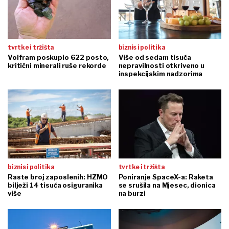
tvrtke i tržišta
biznis i politika
Volfram poskupio 622 posto,
Više od sedam tisuća
kritični minerali ruše rekorde
nepravilnosti otkriveno u
inspekcijskim nadzorima
biznis i politika
tvrtke i tržišta
Raste broj zaposlenih: HZMO
Poniranje SpaceX-a: Raketa
bilježi 14 tisuća osiguranika
se srušila na Mjesec, dionica
više
na burzi