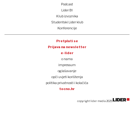
Podcast
Lider BI
Klub izvoznika
Studentski Lider klub
Konferencije
Pretplati se
Prijava na newsletter
e-lider
o nama
impressum
oglašavanje
opći uvjeti korištenja
politika privatnosti i kolačića
tocno.hr
copyright lider media 2025.