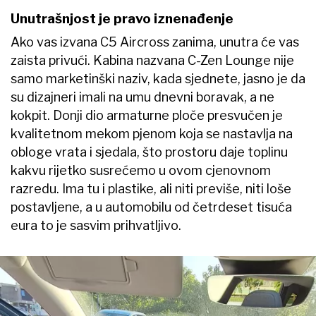
Unutrašnjost je pravo iznenađenje
Ako vas izvana C5 Aircross zanima, unutra će vas
zaista privući. Kabina nazvana C-Zen Lounge nije
samo marketinški naziv, kada sjednete, jasno je da
su dizajneri imali na umu dnevni boravak, a ne
kokpit. Donji dio armaturne ploče presvučen je
kvalitetnom mekom pjenom koja se nastavlja na
obloge vrata i sjedala, što prostoru daje toplinu
kakvu rijetko susrećemo u ovom cjenovnom
razredu. Ima tu i plastike, ali niti previše, niti loše
postavljene, a u automobilu od četrdeset tisuća
eura to je sasvim prihvatljivo.