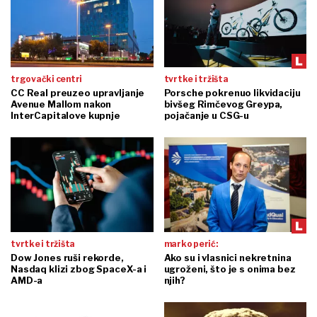
trgovački centri
tvrtke i tržišta
CC Real preuzeo upravljanje
Porsche pokrenuo likvidaciju
Avenue Mallom nakon
bivšeg Rimčevog Greypa,
InterCapitalove kupnje
pojačanje u CSG-u
tvrtke i tržišta
marko perić:
Dow Jones ruši rekorde,
Ako su i vlasnici nekretnina
Nasdaq klizi zbog SpaceX-a i
ugroženi, što je s onima bez
AMD-a
njih?