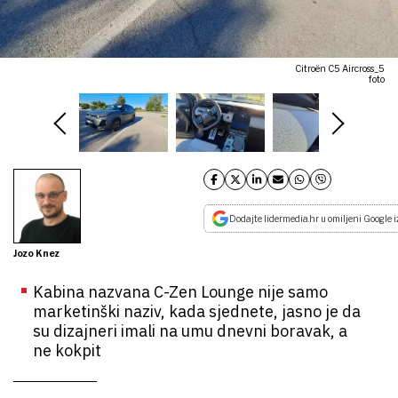
Citroën C5 Aircross_5
foto
Dodajte lidermedia.hr u omiljeni Google i
Jozo Knez
Kabina nazvana C-Zen Lounge nije samo
marketinški naziv, kada sjednete, jasno je da
su dizajneri imali na umu dnevni boravak, a
ne kokpit