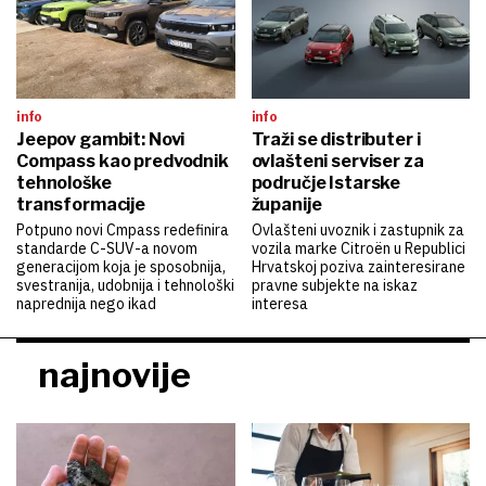
info
info
Jeepov gambit: Novi
Traži se distributer i
Compass kao predvodnik
ovlašteni serviser za
tehnološke
područje Istarske
transformacije
županije
Potpuno novi Cmpass redefinira
Ovlašteni uvoznik i zastupnik za
standarde C-SUV-a novom
vozila marke Citroën u Republici
generacijom koja je sposobnija,
Hrvatskoj poziva zainteresirane
svestranija, udobnija i tehnološki
pravne subjekte na iskaz
naprednija nego ikad
interesa
najnovije