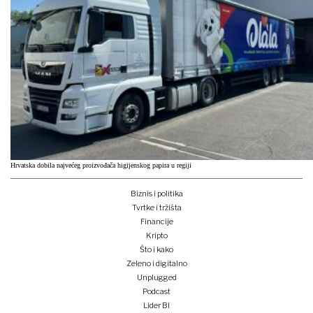
Hrvatska dobila najvećeg proizvođača higijenskog papira u regiji
Biznis i politika
Tvrtke i tržišta
Financije
Kripto
Što i kako
Zeleno i digitalno
Unplugged
Podcast
Lider BI