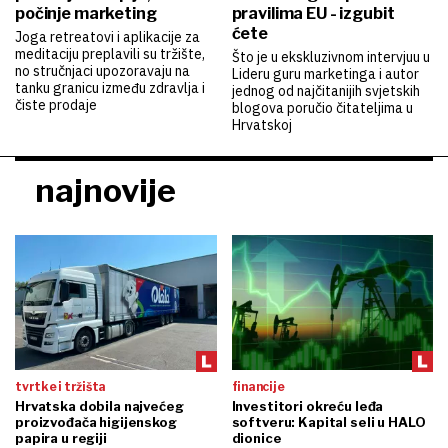
počinje marketing
pravilima EU - izgubit
ćete
Joga retreatovi i aplikacije za
meditaciju preplavili su tržište,
Što je u ekskluzivnom intervjuu u
no stručnjaci upozoravaju na
Lideru guru marketinga i autor
tanku granicu između zdravlja i
jednog od najčitanijih svjetskih
čiste prodaje
blogova poručio čitateljima u
Hrvatskoj
najnovije
tvrtke i tržišta
financije
Hrvatska dobila najvećeg
Investitori okreću leđa
proizvođača higijenskog
softveru: Kapital seli u HALO
papira u regiji
dionice