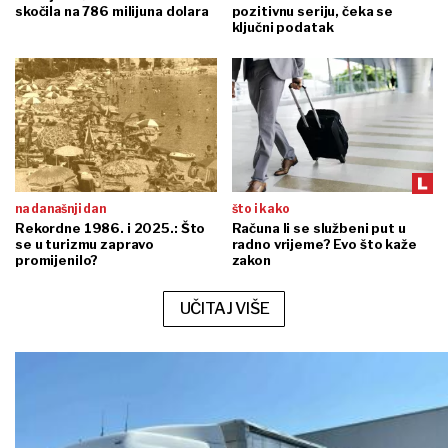
skočila na 786 milijuna dolara
pozitivnu seriju, čeka se
ključni podatak
na današnji dan
što i kako
Rekordne 1986. i 2025.: Što
Računa li se službeni put u
se u turizmu zapravo
radno vrijeme? Evo što kaže
promijenilo?
zakon
UČITAJ VIŠE