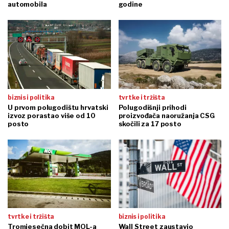
automobila
godine
biznis i politika
tvrtke i tržišta
U prvom polugodištu hrvatski
Polugodišnji prihodi
izvoz porastao više od 10
proizvođača naoružanja CSG
posto
skočili za 17 posto
tvrtke i tržišta
biznis i politika
Tromjesečna dobit MOL-a
Wall Street zaustavio