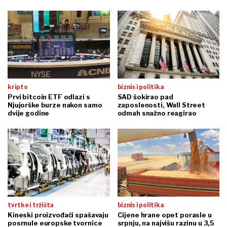
kripto
biznis i politika
Prvi bitcoin ETF odlazi s
SAD šokirao pad
Njujorške burze nakon samo
zaposlenosti, Wall Street
dvije godine
odmah snažno reagirao
tvrtke i tržišta
biznis i politika
Kineski proizvođači spašavaju
Cijene hrane opet porasle u
posrnule europske tvornice
srpnju, na najvišu razinu u 3,5