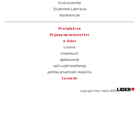
Klub izvoznika
Studentski Lider klub
Konferencije
Pretplati se
Prijava na newsletter
e-lider
o nama
impressum
oglašavanje
opći uvjeti korištenja
politika privatnosti i kolačića
tocno.hr
copyright lider media 2025.