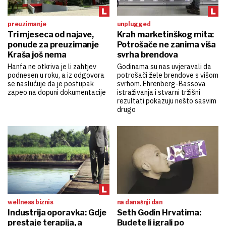
preuzimanje
unplugged
Tri mjeseca od najave,
Krah marketinškog mita:
ponude za preuzimanje
Potrošače ne zanima viša
Kraša još nema
svrha brendova
Hanfa ne otkriva je li zahtjev
Godinama su nas uvjeravali da
podnesen u roku, a iz odgovora
potrošači žele brendove s višom
se naslućuje da je postupak
svrhom. Ehrenberg-Bassova
zapeo na dopuni dokumentacije
istraživanja i stvarni tržišni
rezultati pokazuju nešto sasvim
drugo
wellness biznis
na današnji dan
Industrija oporavka: Gdje
Seth Godin Hrvatima:
prestaje terapija, a
Budete li igrali po