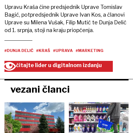
Upravu Kraša čine predsjednik Uprave Tomislav
Bagić, potpredsjednik Uprave Ivan Kos, a članovi
Uprave su Milena Vušak, Filip Mutić te Dunja Delić
od 1. srpnja, stoji na kraju priopćenja.
#DUNJA DELIĆ
#KRAŠ
#UPRAVA
#MARKETING
čitajte lider u digitalnom izdanju
vezani članci