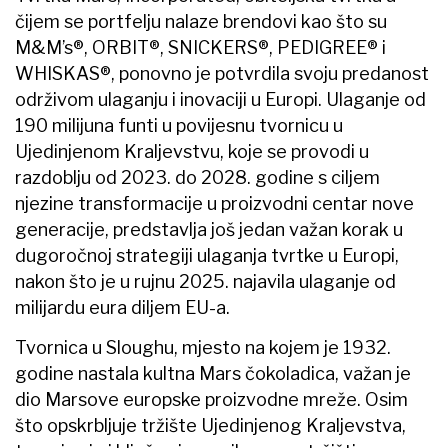
čijem se portfelju nalaze brendovi kao što su
M&M’s®, ORBIT®, SNICKERS®, PEDIGREE® i
WHISKAS®, ponovno je potvrdila svoju predanost
održivom ulaganju i inovaciji u Europi. Ulaganje od
190 milijuna funti u povijesnu tvornicu u
Ujedinjenom Kraljevstvu, koje se provodi u
razdoblju od 2023. do 2028. godine s ciljem
njezine transformacije u proizvodni centar nove
generacije, predstavlja još jedan važan korak u
dugoročnoj strategiji ulaganja tvrtke u Europi,
nakon što je u rujnu 2025. najavila ulaganje od
milijardu eura diljem EU-a.
Tvornica u Sloughu, mjesto na kojem je 1932.
godine nastala kultna Mars čokoladica, važan je
dio Marsove europske proizvodne mreže. Osim
što opskrbljuje tržište Ujedinjenog Kraljevstva,