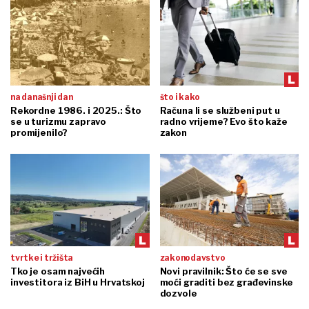
na današnji dan
što i kako
Rekordne 1986. i 2025.: Što
Računa li se službeni put u
se u turizmu zapravo
radno vrijeme? Evo što kaže
promijenilo?
zakon
tvrtke i tržišta
zakonodavstvo
Tko je osam najvećih
Novi pravilnik: Što će se sve
investitora iz BiH u Hrvatskoj
moći graditi bez građevinske
dozvole