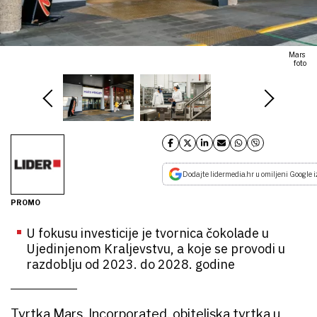
Mars
foto
Dodajte lidermedia.hr u omiljeni Google i
PROMO
U fokusu investicije je tvornica čokolade u
Ujedinjenom Kraljevstvu, a koje se provodi u
razdoblju od 2023. do 2028. godine
Tvrtka Mars, Incorporated, obiteljska tvrtka u