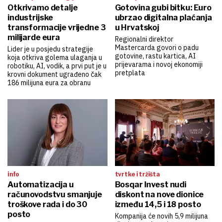
Otkrivamo detalje
Gotovina gubi bitku: Euro
industrijske
ubrzao digitalna plaćanja
transformacije vrijedne 3
u Hrvatskoj
milijarde eura
Regionalni direktor
Mastercarda govori o padu
Lider je u posjedu strategije
gotovine, rastu kartica, AI
koja otkriva golema ulaganja u
prijevarama i novoj ekonomiji
robotiku, AI, vodik, a prvi put je u
pretplata
krovni dokument ugrađeno čak
186 milijuna eura za obranu
info
tvrtke i tržišta
Automatizacija u
Bosqar Invest nudi
računovodstvu smanjuje
diskont na nove dionice
troškove rada i do 30
između 14,5 i 18 posto
posto
Kompanija će novih 5,9 milijuna