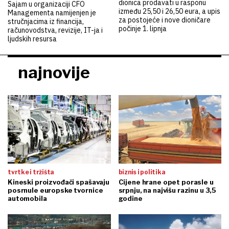
dionica prodavati u rasponu
Sajam u organizaciji CFO
između 25,50 i 26,50 eura, a upis
Managementa namijenjen je
za postojeće i nove dioničare
stručnjacima iz financija,
počinje 1. lipnja
računovodstva, revizije, IT-ja i
ljudskih resursa
najnovije
tvrtke i tržišta
biznis i politika
Kineski proizvođači spašavaju
Cijene hrane opet porasle u
posrnule europske tvornice
srpnju, na najvišu razinu u 3,5
automobila
godine