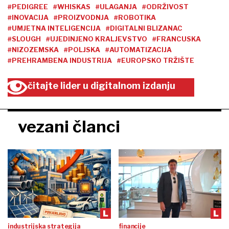
#PEDIGREE
#WHISKAS
#ULAGANJA
#ODRŽIVOST
#INOVACIJA
#PROIZVODNJA
#ROBOTIKA
#UMJETNA INTELIGENCIJA
#DIGITALNI BLIZANAC
#SLOUGH
#UJEDINJENO KRALJEVSTVO
#FRANCUSKA
#NIZOZEMSKA
#POLJSKA
#AUTOMATIZACIJA
#PREHRAMBENA INDUSTRIJA
#EUROPSKO TRŽIŠTE
čitajte lider u digitalnom izdanju
vezani članci
industrijska strategija
financije