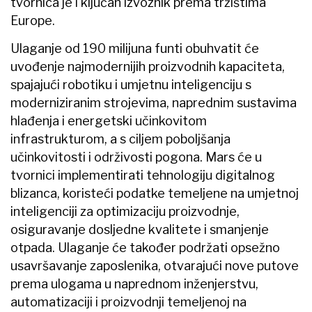
tvornica je i ključan izvoznik prema tržištima
Europe.
Ulaganje od 190 milijuna funti obuhvatit će
uvođenje najmodernijih proizvodnih kapaciteta,
spajajući robotiku i umjetnu inteligenciju s
moderniziranim strojevima, naprednim sustavima
hlađenja i energetski učinkovitom
infrastrukturom, a s ciljem poboljšanja
učinkovitosti i održivosti pogona. Mars će u
tvornici implementirati tehnologiju digitalnog
blizanca, koristeći podatke temeljene na umjetnoj
inteligenciji za optimizaciju proizvodnje,
osiguravanje dosljedne kvalitete i smanjenje
otpada. Ulaganje će također podržati opsežno
usavršavanje zaposlenika, otvarajući nove putove
prema ulogama u naprednom inženjerstvu,
automatizaciji i proizvodnji temeljenoj na