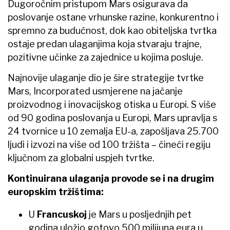
Dugoročnim pristupom Mars osigurava da
poslovanje ostane vrhunske razine, konkurentno i
spremno za budućnost, dok kao obiteljska tvrtka
ostaje predan ulaganjima koja stvaraju trajne,
pozitivne učinke za zajednice u kojima posluje.
Najnovije ulaganje dio je šire strategije tvrtke
Mars, Incorporated usmjerene na jačanje
proizvodnog i inovacijskog otiska u Europi. S više
od 90 godina poslovanja u Europi, Mars upravlja s
24 tvornice u 10 zemalja EU-a, zapošljava 25.700
ljudi i izvozi na više od 100 tržišta – čineći regiju
ključnom za globalni uspjeh tvrtke.
Kontinuirana ulaganja provode se i na drugim
europskim tržištima:
U
Francuskoj
je Mars u posljednjih pet
godina uložio gotovo 500 milijuna eura u