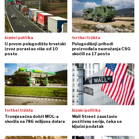
biznis i politika
tvrtke i tržišta
U prvom polugodištu hrvatski
Polugodišnji prihodi
izvoz porastao više od 10
proizvođača naoružanja CSG
posto
skočili za 17 posto
tvrtke i tržišta
biznis i politika
Tromjesečna dobit MOL-a
Wall Street zaustavio
skočila na 786 milijuna dolara
pozitivnu seriju, čeka se
ključni podatak