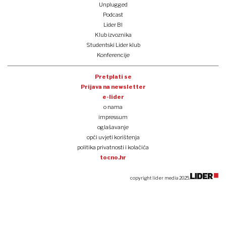
Unplugged
Podcast
Lider BI
Klub izvoznika
Studentski Lider klub
Konferencije
Pretplati se
Prijava na newsletter
e-lider
o nama
impressum
oglašavanje
opći uvjeti korištenja
politika privatnosti i kolačića
tocno.hr
copyright lider media 2025.