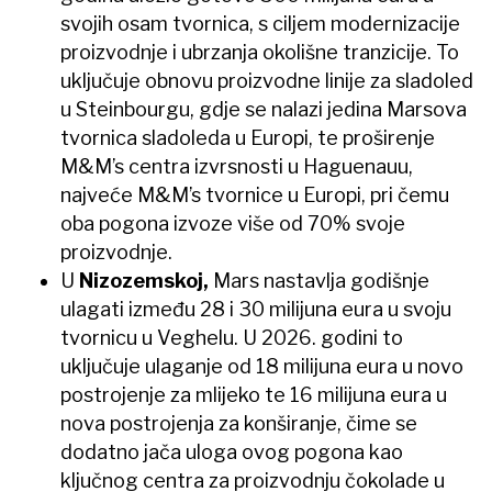
svojih osam tvornica, s ciljem modernizacije
proizvodnje i ubrzanja okolišne tranzicije. To
uključuje obnovu proizvodne linije za sladoled
u Steinbourgu, gdje se nalazi jedina Marsova
tvornica sladoleda u Europi, te proširenje
M&M’s centra izvrsnosti u Haguenauu,
najveće M&M’s tvornice u Europi, pri čemu
oba pogona izvoze više od 70% svoje
proizvodnje.
U
Nizozemskoj,
Mars nastavlja godišnje
ulagati između 28 i 30 milijuna eura u svoju
tvornicu u Veghelu. U 2026. godini to
uključuje ulaganje od 18 milijuna eura u novo
postrojenje za mlijeko te 16 milijuna eura u
nova postrojenja za konširanje, čime se
dodatno jača uloga ovog pogona kao
ključnog centra za proizvodnju čokolade u