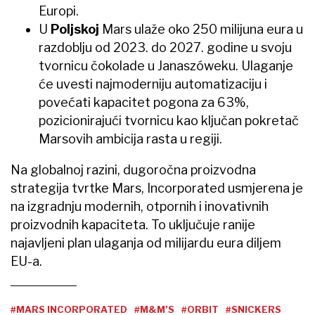
Europi.
U
Poljskoj
Mars ulaže oko 250 milijuna eura u
razdoblju od 2023. do 2027. godine u svoju
tvornicu čokolade u Janaszóweku. Ulaganje
će uvesti najmoderniju automatizaciju i
povećati kapacitet pogona za 63%,
pozicionirajući tvornicu kao ključan pokretač
Marsovih ambicija rasta u regiji.
Na globalnoj razini, dugoročna proizvodna
strategija tvrtke Mars, Incorporated usmjerena je
na izgradnju modernih, otpornih i inovativnih
proizvodnih kapaciteta. To uključuje ranije
najavljeni plan ulaganja od milijardu eura diljem
EU-a.
#MARS INCORPORATED
#M&M’S
#ORBIT
#SNICKERS