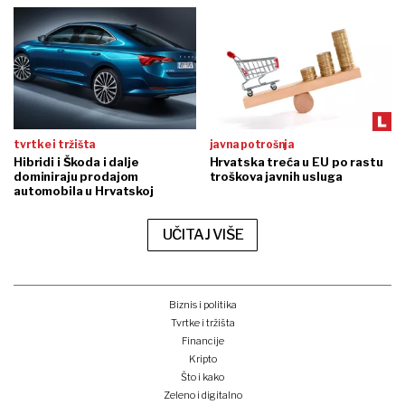
tvrtke i tržišta
javna potrošnja
Hibridi i Škoda i dalje
Hrvatska treća u EU po rastu
dominiraju prodajom
troškova javnih usluga
automobila u Hrvatskoj
UČITAJ VIŠE
Biznis i politika
Tvrtke i tržišta
Financije
Kripto
Što i kako
Zeleno i digitalno