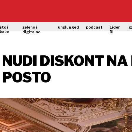
što i
zeleno i
unplugged
podcast
Lider
i
kako
digitalno
BI
NUDI DISKONT NA
8 POSTO