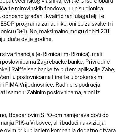
 poput većinskog vlasnika, tvrtke Orso Global u
ića
te mirovinskih fondova, u upisu dionica
 odnosno građani, kvalificirani ulagatelji te
e ESOP programa za radnike, oni će za svake tri
dionicu (3+1). No, maksimalno mogu dobiti 231
aju iduće dvije godine.
stva financija (e-Riznica i m-Riznica), mali
 u poslovnicama Zagrebačke banke, Privredne
ke i Raiffeisen banke te putem aplikacije Zabe,
ćen i u poslovnicama Fine te u brokerskim
 i FIMA Vrijednosnice. Radnici s područja
ati samo u Zabinim poslovnicama, a oni iz
vljeno, Bosqar ovim SPO-om namjerava doći do
manja PIK-a Vrbovec, ali i budućih akvizicija.
e ovim prikupljanjem kompanija dodatno otvara