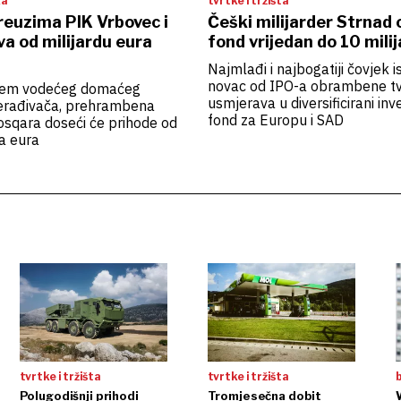
ka
tvrtke i tržišta
reuzima PIK Vrbovec i
Češki milijarder Strnad 
va od milijardu eura
fond vrijedan do 10 milij
Najmlađi i najbogatiji čovjek 
novac od IPO-a obrambene t
jem vodećeg domaćeg
usmjerava u diversificirani inve
rađivača, prehrambena
fond za Europu i SAD
osqara doseći će prihode od
a eura
tvrtke i tržišta
tvrtke i tržišta
b
Polugodišnji prihodi
Tromjesečna dobit