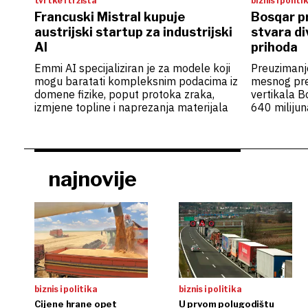
tvrtke i tržišta
biznis i politi
Francuski Mistral kupuje
Bosqar p
austrijski startup za industrijski
stvara di
AI
prihoda
Emmi AI specijaliziran je za modele koji
Preuziman
mogu baratati kompleksnim podacima iz
mesnog pre
domene fizike, poput protoka zraka,
vertikala B
izmjene topline i naprezanja materijala
640 milijun
najnovije
biznis i politika
biznis i politika
Cijene hrane opet
U prvom polugodištu