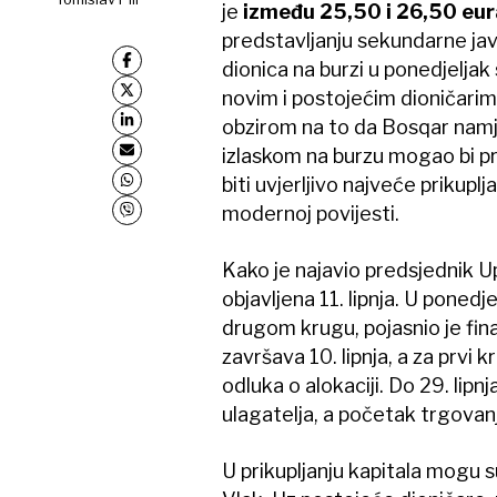
je
između 25,50 i 26,50 eur
predstavljanju sekundarne ja
dionica na burzi u ponedjeljak
novim i postojećim dioničarim
obzirom na to da Bosqar namje
izlaskom na burzu mogao bi pri
biti uvjerljivo najveće prikupl
modernoj povijesti.
Kako je najavio predsjednik 
objavljena 11. lipnja. U ponedje
drugom krugu, pojasnio je fina
završava 10. lipnja, a za prvi k
odluka o alokaciji. Do 29. lipn
ulagatelja, a početak trgovanja
U prikupljanju kapitala mogu su