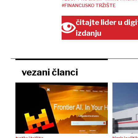
#FINANCIJSKO TRŽIŠTE
čitajte lider u di
izdanju
vezani članci