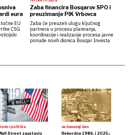
tvrtke i tržišta
osniva
Zaba financira Bosqarov SPO i
ardi eura
preuzimanje PIK Vrbovca
istočne EU
Zaba će preuzeti ulogu ključnog
vrtke CSG
partnera u procesu planiranja,
sticijski
koordinacije i realizacije procesa javne
ponude novih dionica Bosqar Investa
iznis i politika
na današnji dan
Wall Street zaustavio
Rekordne 1986. i 2025.: