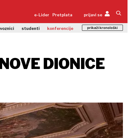
e-Lider
Pretplata
prijavi se
prikaži kronološki
zvoznici
studenti
konferencije
 NOVE DIONICE