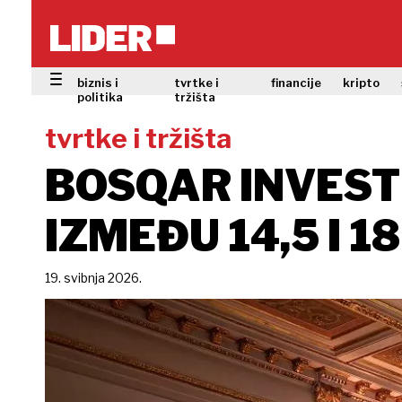
biznis i
tvrtke i
financije
kripto
politika
tržišta
tvrtke i tržišta
BOSQAR INVEST 
IZMEĐU 14,5 I 1
19. svibnja 2026.