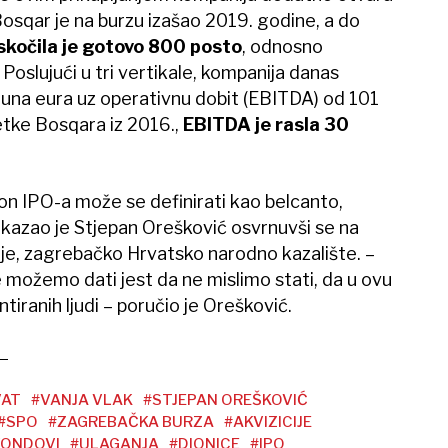
Bosqar je na burzu izašao 2019. godine, a do
skočila je gotovo 800 posto
, odnosno
Poslujući u tri vertikale, kompanija danas
juna eura uz operativnu dobit (EBITDA) od 101
etke Bosqara iz 2016.,
EBITDA je rasla 30
n IPO-a može se definirati kao belcanto,
, kazao je Stjepan Orešković osvrnuvši se na
je, zagrebačko Hrvatsko narodno kazalište. –
 možemo dati jest da ne mislimo stati, da u ovu
tiranih ljudi – poručio je Orešković.
VAT
#VANJA VLAK
#STJEPAN OREŠKOVIĆ
#SPO
#ZAGREBAČKA BURZA
#AKVIZICIJE
FONDOVI
#ULAGANJA
#DIONICE
#IPO