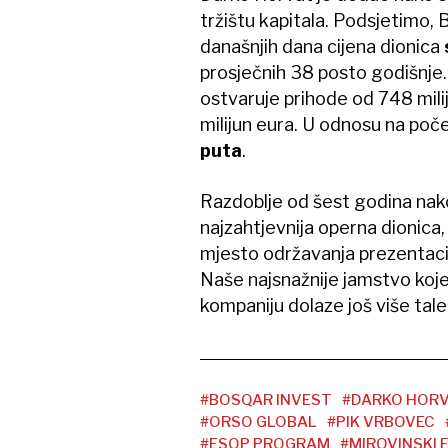
tržištu kapitala. Podsjetimo, 
današnjih dana cijena dionica
prosječnih 38 posto godišnje. 
ostvaruje prihode od 748 mili
milijun eura. U odnosu na poč
puta
.
Razdoblje od šest godina nako
najzahtjevnija operna dionica
mjesto održavanja prezentaci
Naše najsnažnije jamstvo koje
kompaniju dolaze još više talen
#BOSQAR INVEST
#DARKO HOR
#ORSO GLOBAL
#PIK VRBOVEC
#ESOP PROGRAM
#MIROVINSKI 