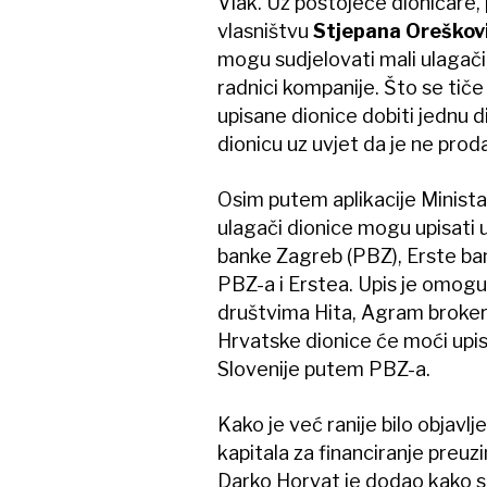
Vlak. Uz postojeće dioničare,
vlasništvu
Stjepana Oreškov
mogu sudjelovati mali ulagači,
radnici kompanije. Što se tič
upisane dionice dobiti jednu 
dionicu uz uvjet da je ne prod
Osim putem aplikacije Ministar
ulagači dionice mogu upisati
banke Zagreb (PBZ), Erste ban
PBZ-a i Erstea. Upis je omogu
društvima Hita, Agram brokeri
Hrvatske dionice će moći upis
Slovenije putem PBZ-a.
Kako je već ranije bilo obja
kapitala za financiranje preuzi
Darko Horvat je dodao kako s