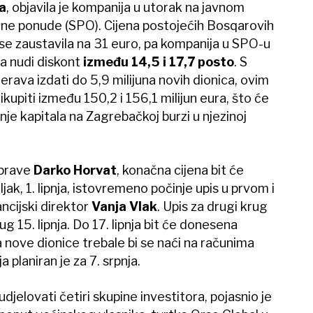
a
, objavila je kompanija u utorak na javnom
vne ponude (SPO). Cijena postojećih Bosqarovih
 se zaustavila na 31 euro, pa kompanija u SPO-u
a nudi diskont
između 14,5 i 17,7 posto
. S
rava izdati do 5,9 milijuna novih dionica, ovim
kupiti između 150,2 i 156,1 milijun eura, što će
janje kapitala na Zagrebačkoj burzi u njezinoj
Uprave
Darko Horvat
, konačna cijena bit će
ljak, 1. lipnja, istovremeno počinje upis u prvom i
ncijski direktor
Vanja Vlak
. Upis za drugi krug
rug 15. lipnja. Do 17. lipnja bit će donesena
ja nove dionice trebale bi se naći na računima
 planiran je za 7. srpnja.
djelovati četiri skupine investitora, pojasnio je