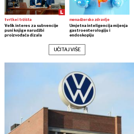
tvrtke i tržišta
menadžersko zdravlje
Velik interes za subvencije
Umjetna inteligencija mijenja
puni knjige narudžbi
gastroenterologiju i
proizvođača dizala
endoskopiju
UČITAJ VIŠE