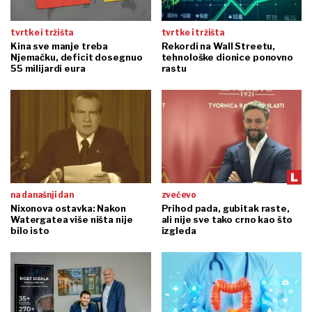
tvrtke i tržišta
tvrtke i tržišta
Kina sve manje treba
Rekordi na Wall Streetu,
Njemačku, deficit dosegnuo
tehnološke dionice ponovno
55 milijardi eura
rastu
na današnji dan
zvečevo
Nixonova ostavka: Nakon
Prihod pada, gubitak raste,
Watergatea više ništa nije
ali nije sve tako crno kao što
bilo isto
izgleda