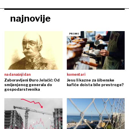
najnovije
na današnji dan
komentari
Zaboravljeni Đuro Jelačić: Od
Jesu li kazne za šibenske
smijenjenog generala do
kafiće doista bile prestroge?
gospodarstvenika