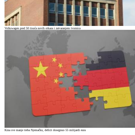
Volkswagen pred 50 tisuća novih otkaza i zatvaranjem tvornica
Kina sve manje treba Njemačku, deficit dosegnuo 55 milijardi eura