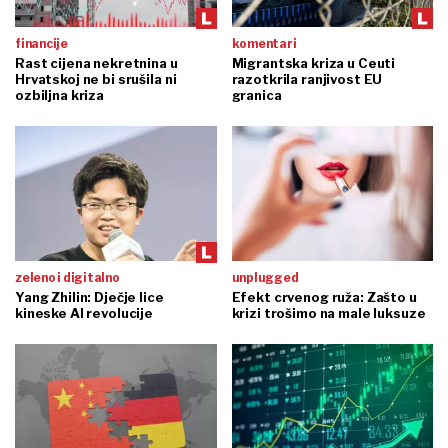
financije
komentari
Rast cijena nekretnina u
Migrantska kriza u Ceuti
Hrvatskoj ne bi srušila ni
razotkrila ranjivost EU
ozbiljna kriza
granica
zeleno i digitalno
unplugged
Yang Zhilin: Dječje lice
Efekt crvenog ruža: Zašto u
kineske AI revolucije
krizi trošimo na male luksuze