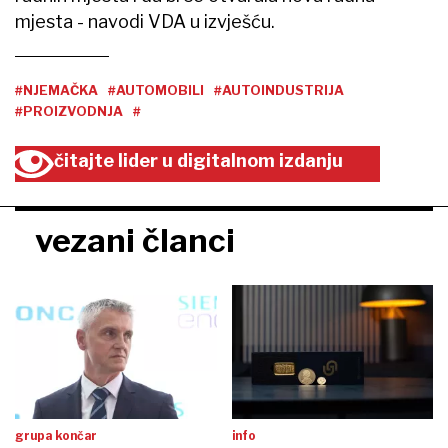
mjesta - navodi VDA u izvješću.
#NJEMAČKA
#AUTOMOBILI
#AUTOINDUSTRIJA
#PROIZVODNJA
#
čitajte lider u digitalnom izdanju
vezani članci
grupa končar
info