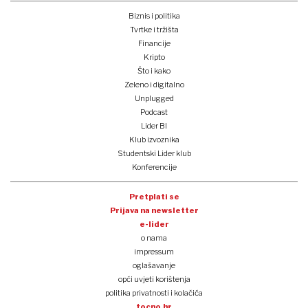
Biznis i politika
Tvrtke i tržišta
Financije
Kripto
Što i kako
Zeleno i digitalno
Unplugged
Podcast
Lider BI
Klub izvoznika
Studentski Lider klub
Konferencije
Pretplati se
Prijava na newsletter
e-lider
o nama
impressum
oglašavanje
opći uvjeti korištenja
politika privatnosti i kolačića
tocno.hr