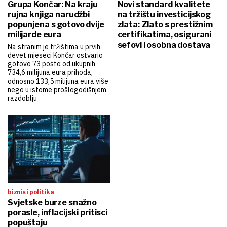
Grupa Končar: Na kraju
Novi standard kvalitete
rujna knjiga narudžbi
na tržištu investicijskog
popunjena s gotovo dvije
zlata: Zlato s prestižnim
milijarde eura
certifikatima, osigurani
sefovi i osobna dostava
Na stranim je tržištima u prvih
devet mjeseci Končar ostvario
gotovo 73 posto od ukupnih
734,6 milijuna eura prihoda,
odnosno 133,5 milijuna eura više
nego u istome prošlogodišnjem
razdoblju
biznis i politika
Svjetske burze snažno
porasle, inflacijski pritisci
popuštaju