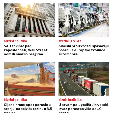
biznis i politika
tvrtke i tržišta
SAD šokirao pad
Kineski proizvođači spašavaju
zaposlenosti, Wall Street
posrnule europske tvornice
odmah snažno reagirao
automobila
biznis i politika
biznis i politika
Cijene hrane opet porasle u
U prvom polugodištu hrvatski
srpnju, na najvišu razinu u 3,5
izvoz porastao više od 10
godine
posto