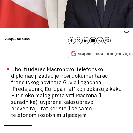
foto
Višnja Starešina
Dodajte lidermedia.hr u omiljeni Google i
Ubojiti udarac Macronovoj telefonskoj
diplomaciji zadao je novi dokumentarac
francuskog novinara Guyja Lagachea
'Predsjednik, Europa i rat' koji pokazuje kako
Putin oko malog prsta vrti Macrona (i
suradnike), uvjerene kako upravo
preveniraju rat koristeći se samo –
telefonom i osobnim utjecajem