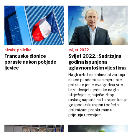
biznis i politika
svijet 2022.
Francuske dionice
Svijet 2022.: Sadržajna
porasle nakon pobjede
godina ispunjena
ljevice
uglavnom lošim vijestima
Nagli uzlet na krilima otvaranja
nakon pandemijskih mjera nije
potrajao jer je ova godina vrlo
brzo donijela jednako naglo
otrježnjenje, najviše zbog
ruskog napada na Ukrajinu koji je
gospodarski uspon i početni
optimizam preokrenuo u
prijetnju recesijom