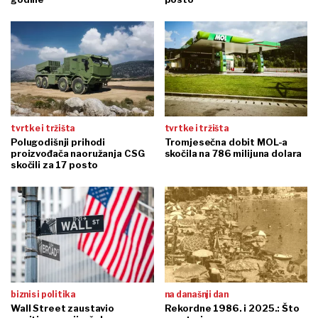
tvrtke i tržišta
tvrtke i tržišta
Polugodišnji prihodi
Tromjesečna dobit MOL-a
proizvođača naoružanja CSG
skočila na 786 milijuna dolara
skočili za 17 posto
biznis i politika
na današnji dan
Wall Street zaustavio
Rekordne 1986. i 2025.: Što