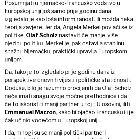
Posumnjati u njemačko-francusko vodstvo u
Europskoj uniji još samo prije godinu dana
izgledalo je kao loša informiranost. Ili možda neka
teorija zavjere. Jer da, Angela Merkel ​povlači se iz
politike,
Olaf Scholz
nastavit će manje-više
njezinu politiku. Merkel je ipak ostavila stabilnu i
snažnu Njemačku, praktički upravlja Europskom
unijom.
Da, tako je to izgledalo prije godinu dana iz
perspektive dnevnih vijesti i političke statičnosti.
Doduše, bilo je razumno procijeniti da Olaf Scholz
neće imati snagu svoje moćne prethodnice i da
će to iskoristiti manji partner u toj EU osovini, iliti
Emmanuel Macron
, kako bi ojačao Francusku ili je
čak učinio vodećom u Europskoj uniji.
I da, mnogi su se manji politički partneri