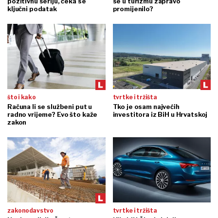
pozitivnu seriju, čeka se
se u turizmu zapravo
ključni podatak
promijenilo?
što i kako
tvrtke i tržišta
Računa li se službeni put u
Tko je osam najvećih
radno vrijeme? Evo što kaže
investitora iz BiH u Hrvatskoj
zakon
zakonodavstvo
tvrtke i tržišta