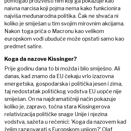
pomogao proizvesti film koji ga pokazuje kao
naivna narcisa koji pojma nema kako funkcionira
najviša međunarodna politika. Čak ne shvaća ni
koliko je smiješan u tim svojim mirovnim akcijama.
Nakon toga priča o Macronu kao velikom
europskom vođi ubuduće može opstati samo kao
predmet satire.
Koga da nazove Kissinger?
Prije godinu dana to bi možda i bilo smiješno. Ali
danas, kad znamo da EU čekaju vrlo izazovna
energetska, gospodarska i politička jesen i zima,
taj nedostatak političkog vodstva EU uopće nije
smiješan. On na najdramatičniji način pokazuje
koliko je, zapravo, točna stara Kissingerova
relativizacija političke snage Unije i njezina
vodstva, sažeta u rečenici: 'Koga da nazovem kad
želim razgovarati s Europskom unijom?' Olaf