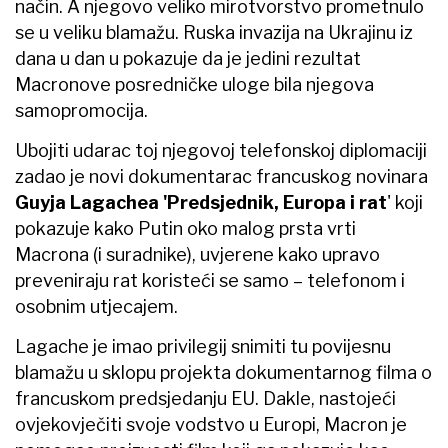
način. A njegovo veliko mirotvorstvo prometnulo
se u veliku blamažu. Ruska invazija na Ukrajinu iz
dana u dan u pokazuje da je jedini rezultat
Macronove posredničke uloge bila njegova
samopromocija.
Ubojiti udarac toj njegovoj telefonskoj diplomaciji
zadao je novi dokumentarac francuskog novinara
Guyja Lagachea
'Predsjednik, Europa i rat
' koji
pokazuje kako Putin oko malog prsta vrti
Macrona (i suradnike), uvjerene kako upravo
preveniraju rat koristeći se samo – telefonom i
osobnim utjecajem.
Lagache je imao privilegij snimiti tu povijesnu
blamažu u sklopu projekta dokumentarnog filma o
francuskom predsjedanju EU. Dakle, nastojeći
ovjekovječiti svoje vodstvo u Europi, Macron je