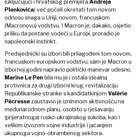
(uključujući i hrvatskog premijera
Andreja
Plenkovića
) već počeli okretati tom novom
odnosu snaga u Uniji, novom, francuskom
(Macronovu) vodstvu. I Macron je, dakako, osjetio
priliku da postane vodeći u Europi, proradio je
napoleonski instinkt.
Predsjednički su izbori bili prilagođeni tom novom,
francuskom europskom vodstvu: sâm je ​Macron ​u
izbornoj godini napravio politički manevar udesno,
Marine Le Pen​
bila mu je i ostala idealna
protivnica za drugi izborni krug; revitalizaciju
Republikanske stranke s kandidatkinjom
Valérie
Pé​cresse
zaustavio je iznimnom aktivnošću na
međunarodnom planu, osobito u rješavanju
(prijeratnoga) rusko-ukrajinskog sukoba, kao i
velikim izvozom vojne industrije i jačanjem
ukupnoga vojno-obrambenog sektora.