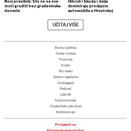
Novi pravilnik: Što će se sve
Hibridi i Škoda i dalje
moći graditi bez građevinske
dominiraju prodajom
dozvole
automobila u Hrvatskoj
UČITAJ VIŠE
Biznis i politika
Tvrtke i tržišta
Financije
Kripto
Što i kako
Zeleno i digitalno
Unplugged
Podcast
Lider BI
Klub izvoznika
Studentski Lider klub
Konferencije
Pretplati se
Prijava na newsletter