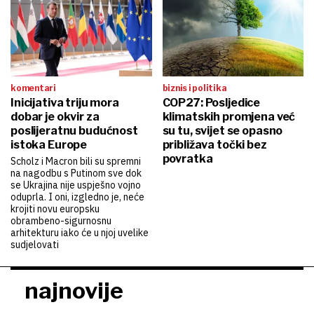
komentari
biznis i politika
Inicijativa triju mora
COP27: Posljedice
dobar je okvir za
klimatskih promjena već
poslijeratnu budućnost
su tu, svijet se opasno
istoka Europe
približava točki bez
povratka
Scholz i Macron bili su spremni
na nagodbu s Putinom sve dok
se Ukrajina nije uspješno vojno
oduprla. I oni, izgledno je, neće
krojiti novu europsku
obrambeno-sigurnosnu
arhitekturu iako će u njoj uvelike
sudjelovati
najnovije