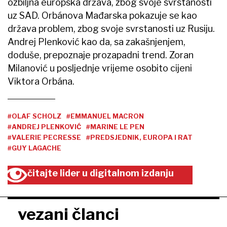
ozbiljna europska država, zbog svoje svrstanosti
uz SAD. Orbánova Mađarska pokazuje se kao
država problem, zbog svoje svrstanosti uz Rusiju.
Andrej Plenković kao da, sa zakašnjenjem,
doduše, prepoznaje prozapadni trend. Zoran
Milanović u posljednje vrijeme osobito cijeni
Viktora Orbána.
#OLAF SCHOLZ
#EMMANUEL MACRON
#ANDREJ PLENKOVIĆ
#MARINE LE PEN
#VALERIE PECRESSE
#PREDSJEDNIK, EUROPA I RAT
#GUY LAGACHE
čitajte lider u digitalnom izdanju
vezani članci