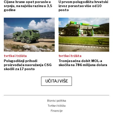
Cijene hrane opet porasle u
U prvom polugodištu hrvatski
srpnju, na najvišu razinu u 3,5
izvoz porastao više od 10
godine
posto
tvrtke i tržišta
tvrtke i tržišta
Polugodišnji prihodi
Tromjesečna dobit MOL-a
proizvođača naoružanja CSG
skočila na 786 milijuna dolara
skočili za 17 posto
UČITAJ VIŠE
Biznis i politika
Tvrtke i tržišta
Financije