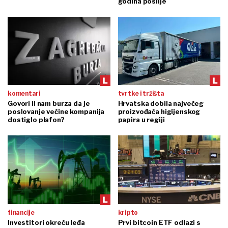
godina poslije
komentari
tvrtke i tržišta
Govori li nam burza da je
Hrvatska dobila najvećeg
poslovanje većine kompanija
proizvođača higijenskog
dostiglo plafon?
papira u regiji
financije
kripto
Investitori okreću leđa
Prvi bitcoin ETF odlazi s