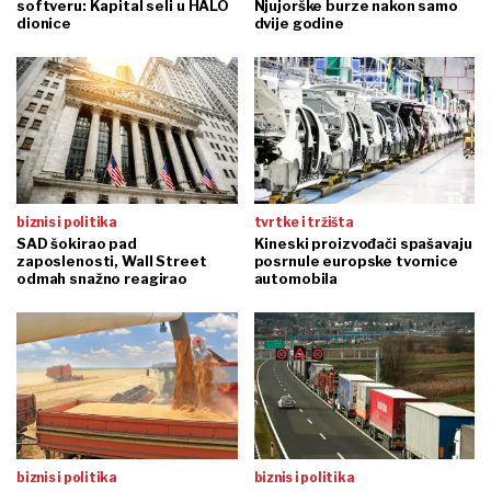
softveru: Kapital seli u HALO
Njujorške burze nakon samo
dionice
dvije godine
biznis i politika
tvrtke i tržišta
SAD šokirao pad
Kineski proizvođači spašavaju
zaposlenosti, Wall Street
posrnule europske tvornice
odmah snažno reagirao
automobila
biznis i politika
biznis i politika