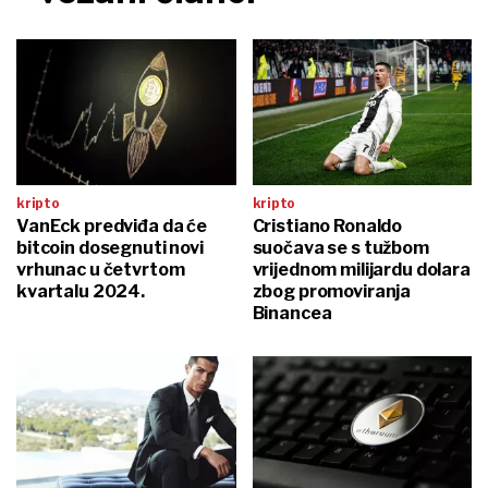
kripto
kripto
VanEck predviđa da će
Cristiano Ronaldo
bitcoin dosegnuti novi
suočava se s tužbom
vrhunac u četvrtom
vrijednom milijardu dolara
kvartalu 2024.
zbog promoviranja
Binancea