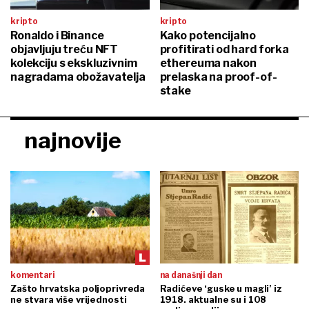
kripto
kripto
Ronaldo i Binance
Kako potencijalno
objavljuju treću NFT
profitirati od hard forka
kolekciju s ekskluzivnim
ethereuma nakon
nagradama obožavatelja
prelaska na proof-of-
stake
najnovije
komentari
na današnji dan
Zašto hrvatska poljoprivreda
Radićeve ‘guske u magli’ iz
ne stvara više vrijednosti
1918. aktualne su i 108