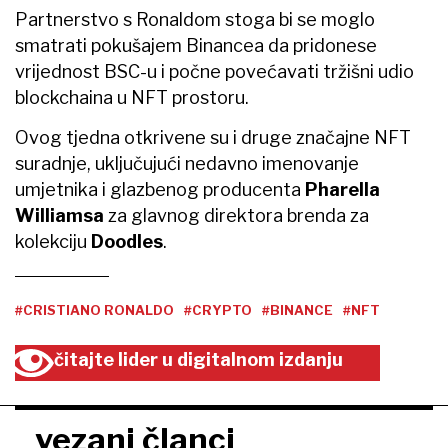
Partnerstvo s Ronaldom stoga bi se moglo
smatrati pokušajem Binancea da pridonese
vrijednost BSC-u i počne povećavati tržišni udio
blockchaina u NFT prostoru.
Ovog tjedna otkrivene su i druge značajne NFT
suradnje, uključujući nedavno imenovanje
umjetnika i glazbenog producenta
Pharella
Williamsa
za glavnog direktora brenda za
kolekciju
Doodles
.
#CRISTIANO RONALDO
#CRYPTO
#BINANCE
#NFT
čitajte lider u digitalnom izdanju
vezani članci