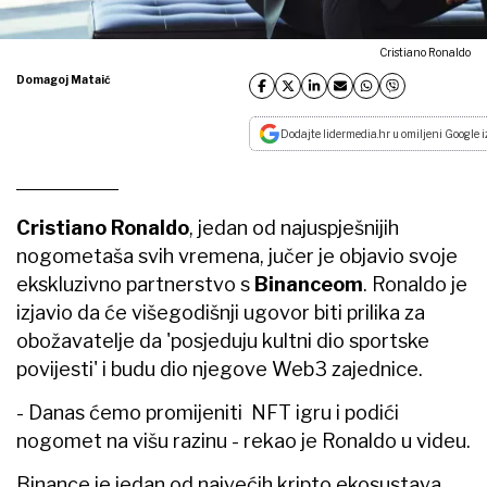
Cristiano Ronaldo
Domagoj Mataić
Dodajte lidermedia.hr u omiljeni Google i
Cristiano Ronaldo
, jedan od najuspješnijih
nogometaša svih vremena, jučer je objavio svoje
ekskluzivno partnerstvo s
Binanceom
. Ronaldo je
izjavio da će višegodišnji ugovor biti prilika za
obožavatelje da 'posjeduju kultni dio sportske
povijesti' i budu dio njegove Web3 zajednice.
- Danas ćemo promijeniti NFT igru i podići
nogomet na višu razinu - rekao je Ronaldo u videu.
Binance je jedan od najvećih kripto ekosustava,