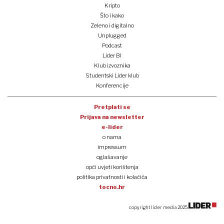
Kripto
Što i kako
Zeleno i digitalno
Unplugged
Podcast
Lider BI
Klub izvoznika
Studentski Lider klub
Konferencije
Pretplati se
Prijava na newsletter
e-lider
o nama
impressum
oglašavanje
opći uvjeti korištenja
politika privatnosti i kolačića
tocno.hr
copyright lider media 2025.