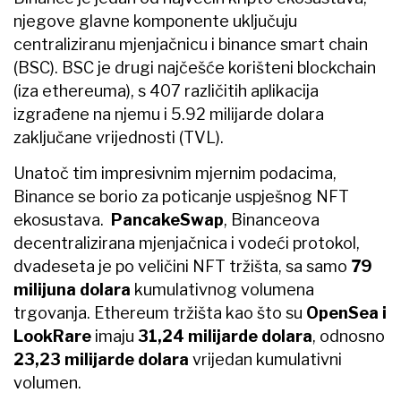
njegove glavne komponente uključuju
centraliziranu mjenjačnicu i binance smart chain
(BSC). BSC je drugi najčešće korišteni blockchain
(iza ethereuma), s 407 različitih aplikacija
izgrađene na njemu i 5.92 milijarde dolara
zaključane vrijednosti (TVL).
Unatoč tim impresivnim mjernim podacima,
Binance se borio za poticanje uspješnog NFT
ekosustava.
PancakeSwap
, Binanceova
decentralizirana mjenjačnica i vodeći protokol,
dvadeseta je po veličini NFT tržišta, sa samo
79
milijuna dolara
kumulativnog volumena
trgovanja. Ethereum tržišta kao što su
OpenSea i
LookRare
imaju
31,24 milijarde dolara
, odnosno
23,23 milijarde dolara
vrijedan kumulativni
volumen.