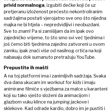
privid normalnoga
, izgubiti dečke koji će uz
pretjeranu izloženost prečesto nekontroliranim
sadržajima postati vjerojatno sve ono što nijedna
majka ne bi htjela – nepredvidljivi i neobuzdani.
Sve to znam! Pa si zamišljam da im ipak ovo
zajedničko vrijeme, to što smo svi već tjednima i
još ćemo biti tjednima zajedno zatvoreni u ovom
zamku, ipak znači više od nasilnog crtića na koji
nabasaju dok sumanuto pretražuju YouTube.​
Prepustite ih mašti
A na toj platformi ima i zanimljivih sadržaja. Svaka
dva dana​ ukucam im
workout for kids
i imaju
animirane filmiće s vježbama za malce u karanteni
koji su tako vješto složeni da animacijom i
glazbom vuku klince na
jumping jackove
i
sklekove. Kad odrade kardio, dobro im je pustiti i