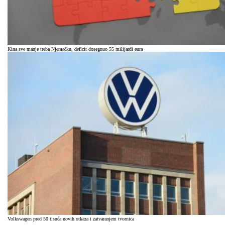
Kina sve manje treba Njemačku, deficit dosegnuo 55 milijardi eura
Volkswagen pred 50 tisuća novih otkaza i zatvaranjem tvornica