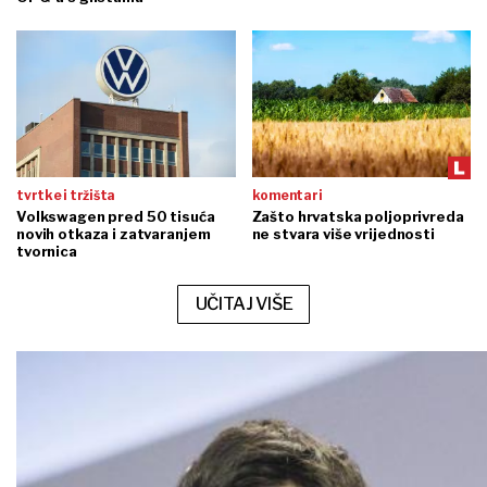
tvrtke i tržišta
komentari
Volkswagen pred 50 tisuća
Zašto hrvatska poljoprivreda
novih otkaza i zatvaranjem
ne stvara više vrijednosti
tvornica
UČITAJ VIŠE