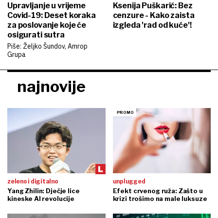
Upravljanje u vrijeme
Ksenija Puškarić: Bez
Covid-19: Deset koraka
cenzure - Kako zaista
za poslovanje koje će
izgleda 'rad od kuće'!
osigurati sutra
Piše: Željko Šundov, Amrop
Grupa
najnovije
zeleno i digitalno
unplugged
Yang Zhilin: Dječje lice
Efekt crvenog ruža: Zašto u
kineske AI revolucije
krizi trošimo na male luksuze