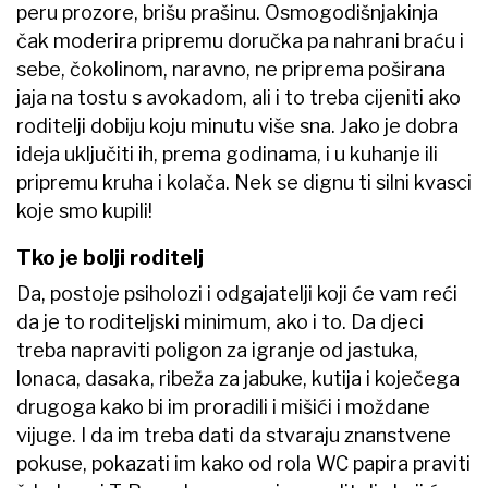
peru prozore, brišu prašinu. Osmogodišnjakinja
čak moderira pripremu doručka pa nahrani braću i
sebe, čokolinom, naravno, ne priprema poširana
jaja na tostu s avokadom, ali i to treba cijeniti ako
roditelji dobiju koju minutu više sna. Jako je dobra
ideja uključiti ih, prema godinama, i u kuhanje ili
pripremu kruha i kolača. Nek se dignu ti silni kvasci
koje smo kupili!
Tko je bolji roditelj
Da, postoje psiholozi i odgajatelji koji će vam reći
da je to roditeljski minimum, ako i to. Da djeci
treba napraviti poligon za igranje od jastuka,
lonaca, dasaka, ribeža za jabuke, kutija i koječega
drugoga kako bi im proradili i mišići i moždane
vijuge. I da im treba dati da stvaraju znanstvene
pokuse, pokazati im kako od rola WC papira praviti