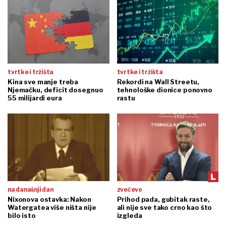
tvrtke i tržišta
tvrtke i tržišta
Kina sve manje treba
Rekordi na Wall Streetu,
Njemačku, deficit dosegnuo
tehnološke dionice ponovno
55 milijardi eura
rastu
na današnji dan
zvečevo
Nixonova ostavka: Nakon
Prihod pada, gubitak raste,
Watergatea više ništa nije
ali nije sve tako crno kao što
bilo isto
izgleda