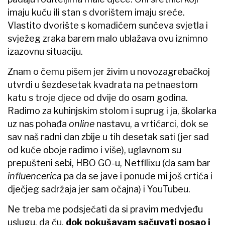
imaju kuću ili stan s dvorištem imaju sreće.
Vlastito dvorište s komadićem sunčeva svjetla i
svježeg zraka barem malo ublažava ovu iznimno
izazovnu situaciju.
Znam o čemu pišem jer živim u novozagrebačkoj
utvrdi u šezdesetak kvadrata na petnaestom
katu s troje djece od dvije do osam godina.
Radimo za kuhinjskim stolom i suprug i ja, školarka
uz nas pohađa
online
nastavu, a vrtićarci, dok se
sav naš radni dan zbije u tih desetak sati (jer sad
od kuće oboje radimo i više), uglavnom su
prepušteni sebi, HBO GO-u, Netfllixu (da sam bar
influencerica
pa da se jave i ponude mi još crtića i
dječjeg sadržaja jer sam očajna) i YouTubeu.
Ne treba me podsjećati da si pravim medvjeđu
uslugu, da ću,
dok pokušavam sačuvati posao i