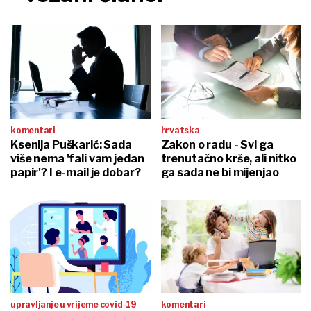
komentari
hrvatska
Ksenija Puškarić: Sada
Zakon o radu - Svi ga
više nema 'fali vam jedan
trenutačno krše, ali nitko
papir'? I e-mail je dobar?
ga sada ne bi mijenjao
upravljanje u vrijeme covid-19
komentari