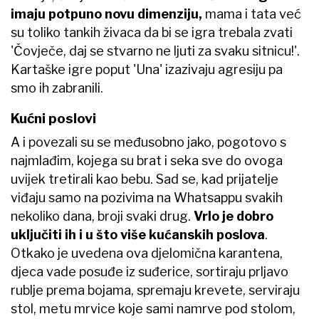
imaju potpuno novu dimenziju,
mama i tata već
su toliko tankih živaca da bi se igra trebala zvati
'Čovječe, daj se stvarno ne ljuti za svaku sitnicu!'.
Kartaške igre poput 'Una' izazivaju agresiju pa
smo ih zabranili.
Kućni poslovi
A i povezali su se međusobno jako, pogotovo s
najmlađim, kojega su brat i seka sve do ovoga
uvijek​ tretirali kao bebu. Sad se, kad prijatelje
viđaju samo na pozivima na Whatsappu svakih
nekoliko dana, broji svaki drug.
Vrlo je dobro
uključiti ih i u što više kućanskih poslova
.
Otkako je uvedena ova djelomična karantena,
djeca vade posuđe iz suđerice, sortiraju prljavo
rublje prema bojama, spremaju krevete, serviraju
stol, metu mrvice koje sami namrve pod stolom,