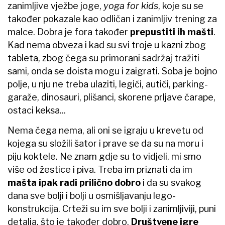
zanimljive vježbe joge,
yoga for kids
, koje su se
također pokazale kao odličan i zanimljiv trening za
malce. Dobra je fora također
prepustiti ih mašti
.
Kad nema obveza i kad su svi troje u kazni zbog
tableta, zbog čega su primorani sadržaj tražiti
sami, onda se doista mogu i zaigrati. Soba je bojno
polje, u nju ne treba ulaziti, legići, autići, parking-
garaže, dinosauri, plišanci, skorene prljave čarape,
ostaci keksa...
Nema čega nema, ali oni se igraju u krevetu od
kojega su složili šator i prave se da su na moru i
piju koktele. Ne znam gdje su to vidjeli, mi smo
više od žestice i piva. Treba im priznati da im
mašta ipak radi prilično dobro
i da su svakog
dana sve bolji i bolji u osmišljavanju lego-
konstrukcija. Crteži su im sve bolji i zanimljiviji, puni
detalja, što je također dobro.
Društvene igre