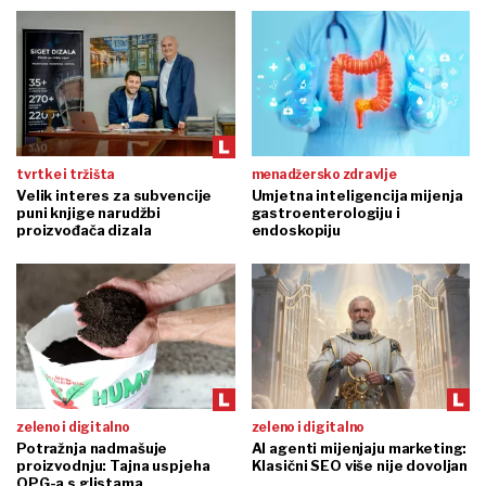
tvrtke i tržišta
menadžersko zdravlje
Velik interes za subvencije
Umjetna inteligencija mijenja
puni knjige narudžbi
gastroenterologiju i
proizvođača dizala
endoskopiju
zeleno i digitalno
zeleno i digitalno
Potražnja nadmašuje
AI agenti mijenjaju marketing:
proizvodnju: Tajna uspjeha
Klasični SEO više nije dovoljan
OPG-a s glistama