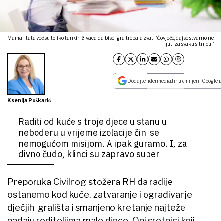
Mama i tata već su toliko tankih živaca da bi se igra trebala zvati 'Čovječe, daj se stvarno ne
ljuti za svaku sitnicu!'
Dodajte lidermedia.hr u omiljeni Google i
Ksenija Puškarić
Raditi od kuće s troje djece u stanu u
neboderu u vrijeme izolacije čini se
nemogućom misijom. A ipak guramo. I, za
divno čudo, klinci su zapravo super
Preporuka Civilnog stožera RH da radije
ostanemo kod kuće, zatvaranje i ograđivanje
dječjih igrališta i smanjeno kretanje najteže
padaju roditeljima male djece. Oni sretnici koji