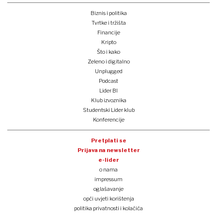
Biznis i politika
Tvrtke i tržišta
Financije
Kripto
Što i kako
Zeleno i digitalno
Unplugged
Podcast
Lider BI
Klub izvoznika
Studentski Lider klub
Konferencije
Pretplati se
Prijava na newsletter
e-lider
o nama
impressum
oglašavanje
opći uvjeti korištenja
politika privatnosti i kolačića