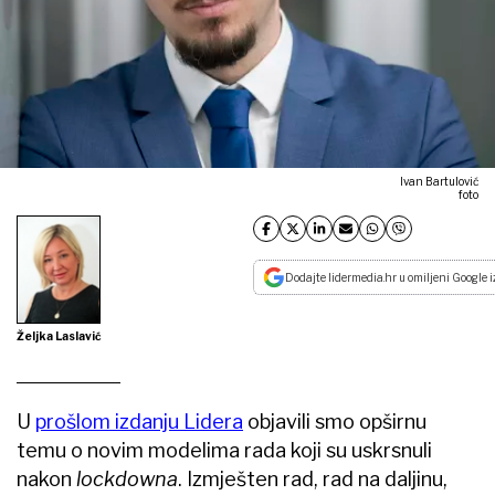
Ivan Bartulović
foto
Dodajte lidermedia.hr u omiljeni Google i
Željka Laslavić
U
prošlom izdanju Lidera
objavili smo opširnu
temu o novim modelima rada koji su uskrsnuli
nakon
lockdowna
. Izmješten rad, rad na daljinu,