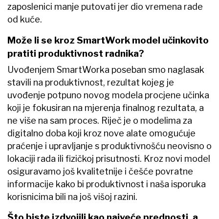
zaposlenici manje putovati jer dio vremena rade
od kuće.
Može li se kroz SmartWork model učinkovito
pratiti produktivnost radnika?
Uvođenjem SmartWorka poseban smo naglasak
stavili na produktivnost, rezultat kojeg je
uvođenje potpuno novog modela procjene učinka
koji je fokusiran na mjerenja finalnog rezultata, a
ne više na sam proces. Riječ je o modelima za
digitalno doba koji kroz nove alate omogućuje
praćenje i upravljanje s produktivnošću neovisno o
lokaciji rada ili fizičkoj prisutnosti. Kroz novi model
osiguravamo još kvalitetnije i češće povratne
informacije kako bi produktivnost i naša isporuka
korisnicima bili na još višoj razini.
Što biste izdvojili kao najveće prednosti, a