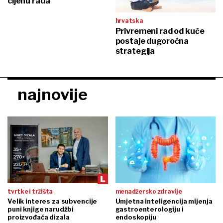
cijenu rada
hrvatska
Privremeni rad od kuće
postaje dugoročna
strategija
najnovije
tvrtke i tržišta
menadžersko zdravlje
Velik interes za subvencije
Umjetna inteligencija mijenja
puni knjige narudžbi
gastroenterologiju i
proizvođača dizala
endoskopiju