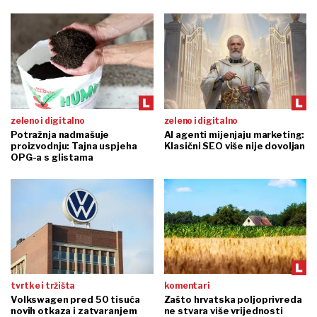
zeleno i digitalno
zeleno i digitalno
Potražnja nadmašuje
AI agenti mijenjaju marketing:
proizvodnju: Tajna uspjeha
Klasični SEO više nije dovoljan
OPG-a s glistama
tvrtke i tržišta
komentari
Volkswagen pred 50 tisuća
Zašto hrvatska poljoprivreda
novih otkaza i zatvaranjem
ne stvara više vrijednosti