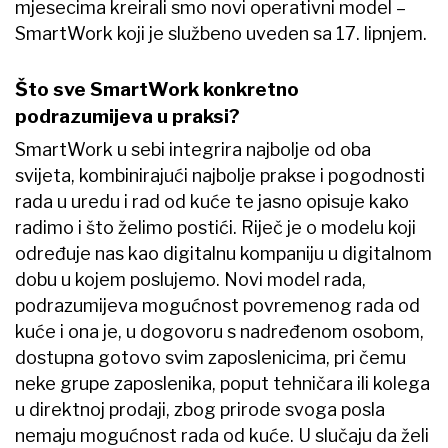
mjesecima kreirali smo novi operativni model –
SmartWork koji je službeno uveden sa 17. lipnjem.
Što sve SmartWork konkretno
podrazumijeva u praksi?
SmartWork u sebi integrira najbolje od oba
svijeta, kombinirajući najbolje prakse i pogodnosti
rada u uredu i rad od kuće te jasno opisuje kako
radimo i što želimo postići. Riječ je o modelu koji
određuje nas kao digitalnu kompaniju u digitalnom
dobu u kojem poslujemo. Novi model rada,
podrazumijeva mogućnost povremenog rada od
kuće i ona je, u dogovoru s nadređenom osobom,
dostupna gotovo svim zaposlenicima, pri čemu
neke grupe zaposlenika, poput tehničara ili kolega
u direktnoj prodaji, zbog prirode svoga posla
nemaju mogućnost rada od kuće. U slučaju da želi