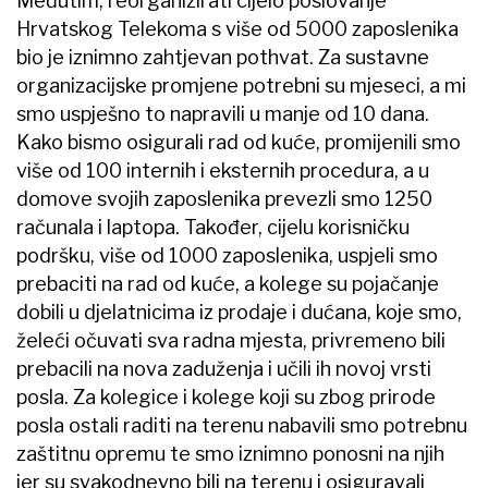
Međutim, reorganizirati cijelo poslovanje
Hrvatskog Telekoma s više od 5000 zaposlenika
bio je iznimno zahtjevan pothvat. Za sustavne
organizacijske promjene potrebni su mjeseci, a mi
smo uspješno to napravili u manje od 10 dana.
Kako bismo osigurali rad od kuće, promijenili smo
više od 100 internih i eksternih procedura, a u
domove svojih zaposlenika prevezli smo 1250
računala i laptopa. Također, cijelu korisničku
podršku, više od 1000 zaposlenika, uspjeli smo
prebaciti na rad od kuće, a kolege su pojačanje
dobili u djelatnicima iz prodaje i dućana, koje smo,
želeći očuvati sva radna mjesta, privremeno bili
prebacili na nova zaduženja i učili ih novoj vrsti
posla. Za kolegice i kolege koji su zbog prirode
posla ostali raditi na terenu nabavili smo potrebnu
zaštitnu opremu te smo iznimno ponosni na njih
jer su svakodnevno bili na terenu i osiguravali