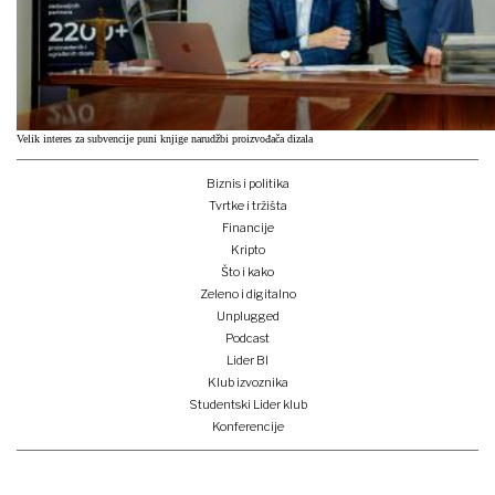
Velik interes za subvencije puni knjige narudžbi proizvođača dizala
Biznis i politika
Tvrtke i tržišta
Financije
Kripto
Što i kako
Zeleno i digitalno
Unplugged
Podcast
Lider BI
Klub izvoznika
Studentski Lider klub
Konferencije
Pretplati se