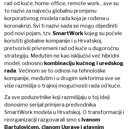
rad od kuće, home-office, remote work…sve su
to nazivi za najveću globalnu promjenu
korporativnog modela rada koja je rođena u
koronakrizi. Svi ti nazivi sada se mogu objediniti
pod novi pojam, tzv.
SmartWork
kojeg su počele
koristiti globalne kompanije i u Hrvatskoj,
pretvorivši privremeni rad od kuće u dugoročnu
strategiju. Međutim ne kao isključivi već hibridni
model, odnosno
kombinaciju kućnog i uredskog
rada
. Većinom se to odnosi na tehnološke
kompanije, međutim i u drugim sektorima sve se
više razmišlja o trajnoj mogućnosti rada od kuće.
Za sve poduzetnike koji razmišljaju o toj ideji
donosimo serijal primjera predvodnika
SmartWork modela u Hrvatskoj. O transformaciji i
reorganizaciji razgovarali smo s
Ivanom
Bartulovićem, članom Uprave i glavnim