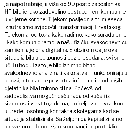
je najpotrebnije, a više od 90 posto zaposlenika
HT bilo je jako zadovoljno postupanjem kompanije
u vrijeme korone. Tijekom posljednja tri mjeseca
iznutra smo svjedočili transformaciji Hrvatskog
Telekoma, od toga kako radimo, kako surađujemo
i kako komuniciramo, a našu fizičku svakodnevnicu
zamijenila je ona digitalna. S obzirom da je ova
situacija bila u potpunosti bez presedana, svi smo
učili u hodu i zato je bilo iznimno bitno
svakodnevno analizirati kako stvari funkcioniraju u
praksi, a tu nam je povratna informacija od naših
djelatnika bila iznimno bitna. Počevši od
zadovoljstva mogućnošću rada od kuće i iz
sigurnosti vlastitog doma, do želje za povratkom
u urede i osobnog kontakta s kolegama kad se
situacija stabilizirala. Sa željom da kapitaliziramo
na svemu dobrome što smo naučili u proteklim