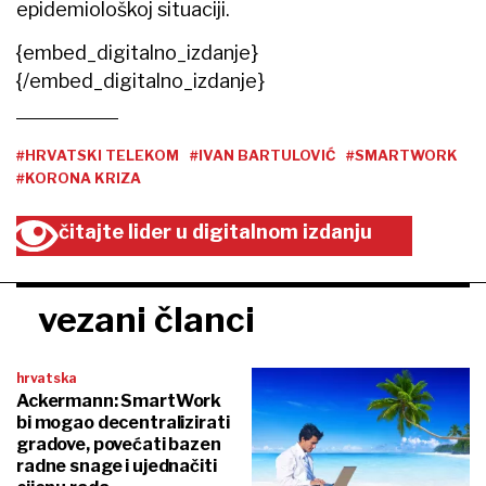
epidemiološkoj situaciji.
{embed_digitalno_izdanje}
{/embed_digitalno_izdanje}
#HRVATSKI TELEKOM
#IVAN BARTULOVIĆ
#SMARTWORK
#KORONA KRIZA
čitajte lider u digitalnom izdanju
vezani članci
hrvatska
Ackermann: SmartWork
bi mogao decentralizirati
gradove, povećati bazen
radne snage i ujednačiti