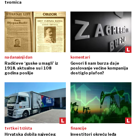
tvornica
na današnji dan
komentari
Radićeve ‘guske u magli’ iz
Govori li nam burza da je
1918. aktualne su i 108
poslovanje većine kompanija
godina poslije
dostiglo plafon?
tvrtke i tržišta
financije
Hrvatska dobila najvećeg
Investitori okreću leđa