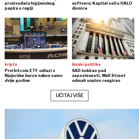
proizvođača higijenskog
softveru: Kapital seli u HALO
papira u regiji
dionice
kripto
biznis i politika
Prvi bitcoin ETF odlazi s
SAD šokirao pad
Njujorške burze nakon samo
zaposlenosti, Wall Street
dvije godine
odmah snažno reagirao
UČITAJ VIŠE