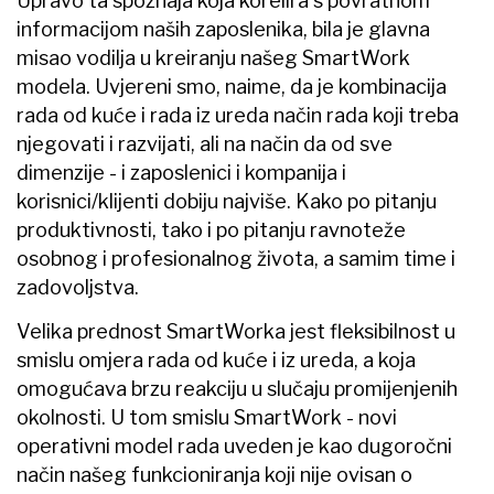
Upravo ta spoznaja koja korelira s povratnom
informacijom naših zaposlenika, bila je glavna
misao vodilja u kreiranju našeg SmartWork
modela. Uvjereni smo, naime, da je kombinacija
rada od kuće i rada iz ureda način rada koji treba
njegovati i razvijati, ali na način da od sve
dimenzije - i zaposlenici i kompanija i
korisnici/klijenti dobiju najviše. Kako po pitanju
produktivnosti, tako i po pitanju ravnoteže
osobnog i profesionalnog života, a samim time i
zadovoljstva.
Velika prednost SmartWorka jest fleksibilnost u
smislu omjera rada od kuće i iz ureda, a koja
omogućava brzu reakciju u slučaju promijenjenih
okolnosti. U tom smislu SmartWork - novi
operativni model rada uveden je kao dugoročni
način našeg funkcioniranja koji nije ovisan o