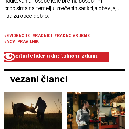
naukovanju i osobe koje prema posebnim
propisima na temelju izrečenih sankcija obavljaju
rad za opće dobro.
#EVIDENCIJE
#RADNICI
#RADNO VRIJEME
#NOVI PRAVILNIK
čitajte lider u digitalnom izdanju
vezani članci