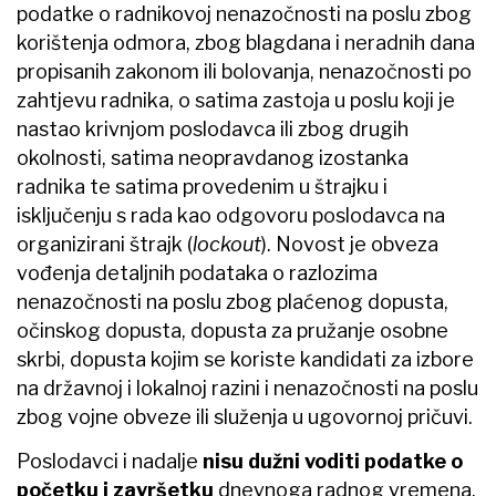
podatke o radnikovoj nenazočnosti na poslu zbog
korištenja odmora, zbog blagdana i neradnih dana
propisanih zakonom ili bolovanja, nenazočnosti po
zahtjevu radnika, o satima zastoja u poslu koji je
nastao krivnjom poslodavca ili zbog drugih
okolnosti, satima neopravdanog izostanka
radnika te satima provedenim u štrajku i
isključenju s rada kao odgovoru poslodavca na
organizirani štrajk (
lockout
). Novost je obveza
vođenja detaljnih podataka o razlozima
nenazočnosti na poslu zbog plaćenog dopusta,
očinskog dopusta, dopusta za pružanje osobne
skrbi, dopusta kojim se koriste kandidati za izbore
na državnoj i lokalnoj razini i nenazočnosti na poslu
zbog vojne obveze ili služenja u ugovornoj pričuvi.
Poslodavci i nadalje
nisu dužni voditi podatke o
početku i završetku
dnevnoga radnog vremena,