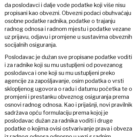
da poslodavci i dalje vode podatke koji više nisu
propisani kao obvezni. Obvezni podaci obuhvaćaju
osobne podatke radnika, podatke o trajanju
radnog odnosa i radnom mjestu i podatke vezane
uz prijavu, odjavu i promjene u sustavima obveznih
socijalnih osiguranja.
Poslodavac je dužan sve propisane podatke voditi
i za radnike koji su mu ustupljeni od povezanog
poslodavca i one koji su mu ustupljeni preko
agencije za zapošljavanje, osim podatka o vrsti
sklopljenog ugovora o radu i datumu početka te o
promjeni i prestanku obveznog osiguranja prema
osnovi radnog odnosa. Kao i prijašnji, novi pravilnik
sadržava opću formulaciju prema kojoj je
poslodavac dužan za radnika voditi i druge
podatke o kojima ovisi ostvarivanje prava i obveza
iz radnog odnosa odnosno u vezi s radnim