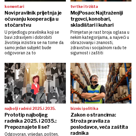
komentari
tvrtke i tržišta
Novi pravilnik prijetnja je
MojPosao: Najtraženiji
očuvanju kooperacija u
trgovci, konobari,
stočarstvu
skladištari i kuhari
U prijedlogu pravilnika koji se
Primjetan je rast broja oglasa u
bavi zdravljem i dobrobiti
nekim kategorijama, a najveći u
životinja inzistira se na tome da
obrazovanju i znanosti,
samo jedan subjekt bude
zdravstvu i socijalnom radu te
odgovoran za to
sigurnost i zaštiti
najbolji radnici 2025. i 2035.
biznis i politika
Prototip najboljeg
Zakon o strancima:
radnika 2025. i 2035.:
Stroža pravila za
Prepoznajete li se?
poslodavce, veća zaštita
radnika
Odgovoran, vrijedan, pošten,