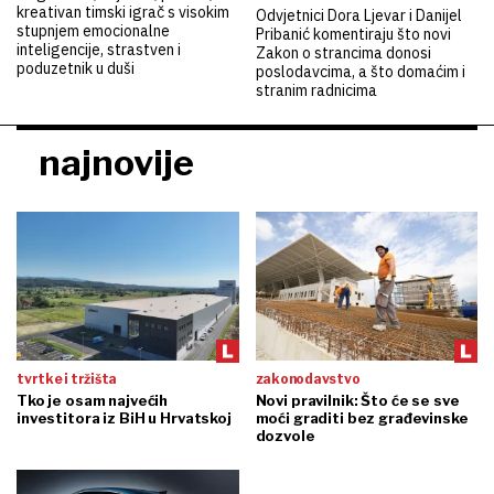
kreativan timski igrač s visokim
Odvjetnici Dora Ljevar i Danijel
stupnjem emocionalne
Pribanić komentiraju što novi
inteligencije, strastven i
Zakon o strancima donosi
poduzetnik u duši
poslodavcima, a što domaćim i
stranim radnicima
najnovije
tvrtke i tržišta
zakonodavstvo
Tko je osam najvećih
Novi pravilnik: Što će se sve
investitora iz BiH u Hrvatskoj
moći graditi bez građevinske
dozvole