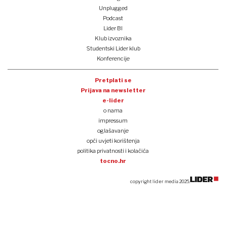
Unplugged
Podcast
Lider BI
Klub izvoznika
Studentski Lider klub
Konferencije
Pretplati se
Prijava na newsletter
e-lider
o nama
impressum
oglašavanje
opći uvjeti korištenja
politika privatnosti i kolačića
tocno.hr
copyright lider media 2025.