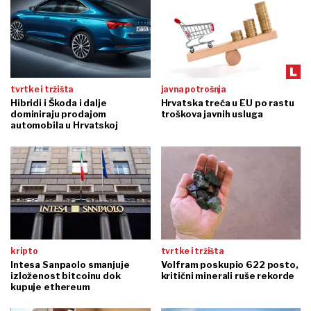
tvrtke i tržišta
javna potrošnja
Hibridi i Škoda i dalje
Hrvatska treća u EU po rastu
dominiraju prodajom
troškova javnih usluga
automobila u Hrvatskoj
kripto
tvrtke i tržišta
Intesa Sanpaolo smanjuje
Volfram poskupio 622 posto,
izloženost bitcoinu dok
kritični minerali ruše rekorde
kupuje ethereum