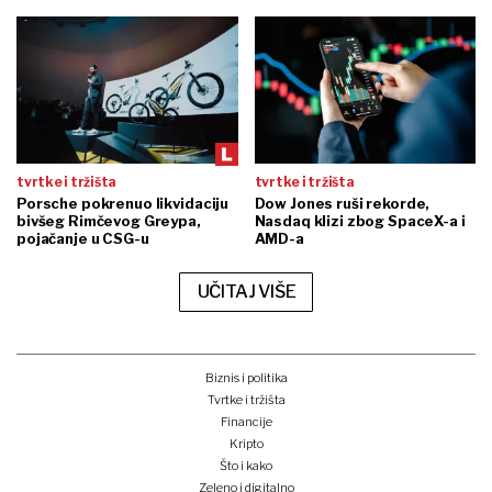
tvrtke i tržišta
tvrtke i tržišta
Porsche pokrenuo likvidaciju
Dow Jones ruši rekorde,
bivšeg Rimčevog Greypa,
Nasdaq klizi zbog SpaceX-a i
pojačanje u CSG-u
AMD-a
UČITAJ VIŠE
Biznis i politika
Tvrtke i tržišta
Financije
Kripto
Što i kako
Zeleno i digitalno