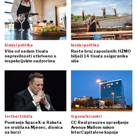
biznis i politika
biznis i politika
Više od sedam tisuća
Raste broj zaposlenih: HZMO
nepravilnosti otkriveno u
bilježi 14 tisuća osiguranika
inspekcijskim nadzorima
više
tvrtke i tržišta
trgovački centri
Poniranje SpaceX-a: Raketa
CC Real preuzeo upravljanje
se srušila na Mjesec, dionica
Avenue Mallom nakon
na burzi
InterCapitalove kupnje