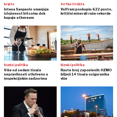
kripto
tvrtke i tržišta
Intesa Sanpaolo smanjuje
Volfram poskupio 622 posto,
izloženost bitcoinu dok
kritični minerali ruše rekorde
kupuje ethereum
biznis i politika
biznis i politika
Više od sedam tisuća
Raste broj zaposlenih: HZMO
nepravilnosti otkriveno u
bilježi 14 tisuća osiguranika
inspekcijskim nadzorima
više