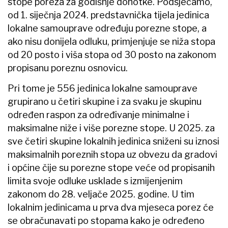
stope poreza za godišnje dohotke. Podsjećamo,
od 1. siječnja 2024. predstavnička tijela jedinica
lokalne samouprave određuju porezne stope, a
ako nisu donijela odluku, primjenjuje se niža stopa
od 20 posto i viša stopa od 30 posto na zakonom
propisanu poreznu osnovicu.
Pri tome je 556 jedinica lokalne samouprave
grupirano u četiri skupine i za svaku je skupinu
određen raspon za određivanje minimalne i
maksimalne niže i više porezne stope. U 2025. za
sve četiri skupine lokalnih jedinica sniženi su iznosi
maksimalnih poreznih stopa uz obvezu da gradovi
i općine čije su porezne stope veće od propisanih
limita svoje odluke usklade s izmijenjenim
zakonom do 28. veljače 2025. godine. U tim
lokalnim jedinicama u prva dva mjeseca porez će
se obračunavati po stopama kako je određeno