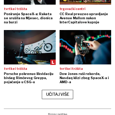
tvrtke i tržišta
trgovački centri
Poniranje SpaceX-a: Raketa
CC Real preuzeo upravljanje
se srušila na Mjesec, dionica
Avenue Mallom nakon
na burzi
InterCapitalove kupnje
tvrtke i tržišta
tvrtke i tržišta
Porsche pokrenuo likvidaciju
Dow Jones ruši rekorde,
bivšeg Rimčevog Greypa,
Nasdaq klizi zbog SpaceX-a i
pojačanje u CSG-u
AMD-a
UČITAJ VIŠE
Biznis i politika