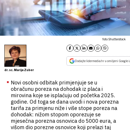
foto Shutterstock
Dodajte lidermedia.hr u omiljeni Google i
dr. sc. Marija Zuber
Novi osobni odbitak primjenjuje se u
obračunu poreza na dohodak iz plaća i
mirovina koje se isplaćuju od početka 2025.
godine. Od toga se dana uvodi i nova porezna
tarifa za primjenu niže i više stope poreza na
dohodak: nižom stopom oporezuje se
mjesečna porezna osnovica do 5000 eura, a
višom dio porezne osnovice koji prelazi taj