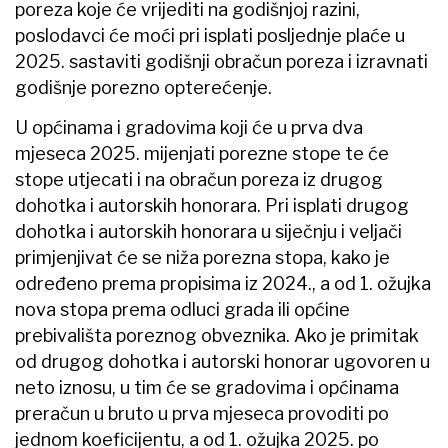
poreza koje će vrijediti na godišnjoj razini,
poslodavci će moći pri isplati posljednje plaće u
2025. sastaviti godišnji obračun poreza i izravnati
godišnje porezno opterećenje.
U općinama i gradovima koji će u prva dva
mjeseca 2025. mijenjati porezne stope te će
stope utjecati i na obračun poreza iz drugog
dohotka i autorskih honorara. Pri isplati drugog
dohotka i autorskih honorara u siječnju i veljači
primjenjivat će se niža porezna stopa, kako je
određeno prema propisima iz 2024., a od 1. ožujka
nova stopa prema odluci grada ili općine
prebivališta poreznog obveznika. Ako je primitak
od drugog dohotka i autorski honorar ugovoren u
neto iznosu, u tim će se gradovima i općinama
preračun u bruto u prva mjeseca provoditi po
jednom koeficijentu, a od 1. ožujka 2025. po