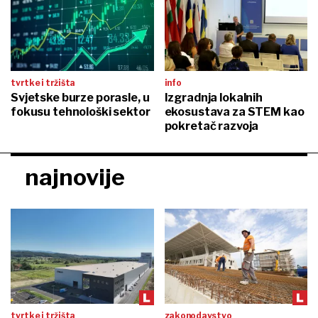
tvrtke i tržišta
info
Svjetske burze porasle, u
Izgradnja lokalnih
fokusu tehnološki sektor
ekosustava za STEM kao
pokretač razvoja
najnovije
tvrtke i tržišta
zakonodavstvo