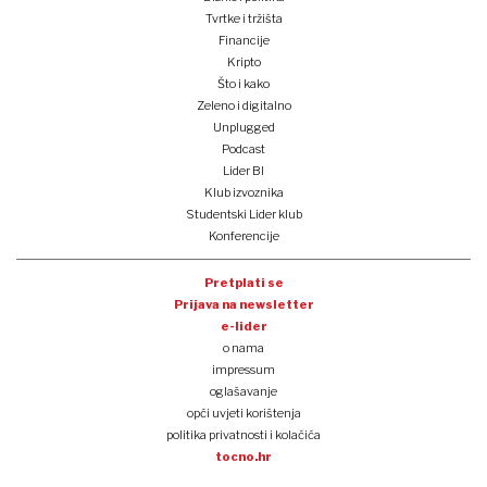
Tvrtke i tržišta
Financije
Kripto
Što i kako
Zeleno i digitalno
Unplugged
Podcast
Lider BI
Klub izvoznika
Studentski Lider klub
Konferencije
Pretplati se
Prijava na newsletter
e-lider
o nama
impressum
oglašavanje
opći uvjeti korištenja
politika privatnosti i kolačića
tocno.hr