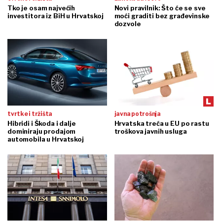
Tko je osam najvećih
Novi pravilnik: Što će se sve
investitora iz BiH u Hrvatskoj
moći graditi bez građevinske
dozvole
tvrtke i tržišta
javna potrošnja
Hibridi i Škoda i dalje
Hrvatska treća u EU po rastu
dominiraju prodajom
troškova javnih usluga
automobila u Hrvatskoj