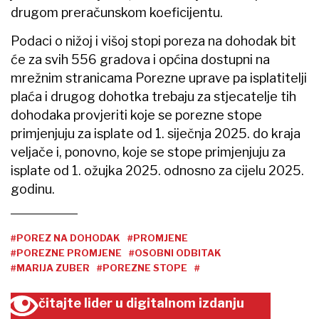
drugom preračunskom koeficijentu.
Podaci o nižoj i višoj stopi poreza na dohodak bit
će za svih 556 gradova i općina dostupni na
mrežnim stranicama Porezne uprave pa isplatitelji
plaća i drugog dohotka trebaju za stjecatelje tih
dohodaka provjeriti koje se porezne stope
primjenjuju za isplate od 1. siječnja 2025. do kraja
veljače i, ponovno, koje se stope primjenjuju za
isplate od 1. ožujka 2025. odnosno za cijelu 2025.
godinu.
#POREZ NA DOHODAK
#PROMJENE
#POREZNE PROMJENE
#OSOBNI ODBITAK
#MARIJA ZUBER
#POREZNE STOPE
#
čitajte lider u digitalnom izdanju