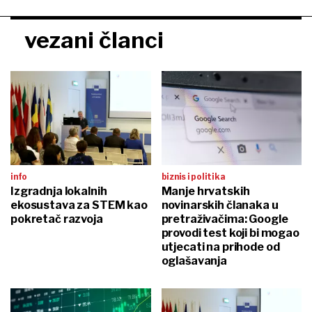
vezani članci
info
biznis i politika
Izgradnja lokalnih
Manje hrvatskih
ekosustava za STEM kao
novinarskih članaka u
pokretač razvoja
pretraživačima: Google
provodi test koji bi mogao
utjecati na prihode od
oglašavanja