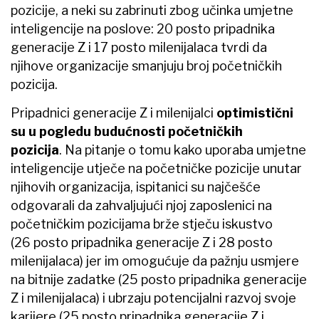
pozicije, a neki su zabrinuti zbog učinka umjetne
inteligencije na poslove: 20 posto pripadnika
generacije Z i 17 posto milenijalaca tvrdi da
njihove organizacije smanjuju broj početničkih
pozicija.
Pripadnici generacije Z i milenijalci
optimistični
su u pogledu budućnosti početničkih
pozicija
. Na pitanje o tomu kako uporaba umjetne
inteligencije utječe na početničke pozicije unutar
njihovih organizacija, ispitanici su najčešće
odgovarali da zahvaljujući njoj zaposlenici na
početničkim pozicijama brže stječu iskustvo
(26 posto pripadnika generacije Z i 28 posto
milenijalaca) jer im omogućuje da pažnju usmjere
na bitnije zadatke (25 posto pripadnika generacije
Z i milenijalaca) i ubrzaju potencijalni razvoj svoje
karijere (25 posto pripadnika generacije Z i