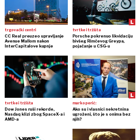
trgovački centri
tvrtke i tržišta
CC Real preuzeo upravljanje
Porsche pokrenuo likvidaciju
Avenue Mallom nakon
bivšeg Rimčevog Greypa,
InterCapitalove kupnje
pojačanje u CSG-u
tvrtke i tržišta
marko perić:
Dow Jones ruši rekorde,
Ako su i vlasnici nekretnina
Nasdaq klizi zbog SpaceX-a i
ugroženi, što je s onima bez
AMD-a
njih?