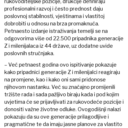
rukovoditeljske pozicije, drukčije definiraju
profesionalni razvoj i često prednost daju
poslovnoj stabilnosti, vještinama i vlastitoj
dobrobiti u odnosu na brza promaknuća.
Petnaesto izdanje istraživanja temelji se na
odgovorima više od 22.500 pripadnika generacije
Z i milenijalaca iz 44 države, uz dodatne uvide
poslovnih stručnjaka.
– Već petnaest godina ovo ispitivanje pokazuje
kako pripadnici generacije Z i milenijalci reagiraju
na promjene, kao i kako oni sami pridonose
njihovom nastanku. Već su značajno promijenili
tržište rada i sada pažljivo biraju kada i pod kojim
uvjetima će se prijavljivati za rukovodeće pozicije i
donositi važne životne odluke. Ovogodišnji nalazi
pokazuju da su ove generacije prilagodljive i
pragmatične te da imaju jasne planove za vlastito