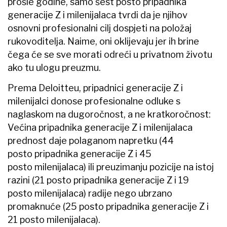
prošle godine, samo šest posto pripadnika
generacije Z i milenijalaca tvrdi da je njihov
osnovni profesionalni cilj dospjeti na položaj
rukovoditelja. Naime, oni oklijevaju jer ih brine
čega će se sve morati odreći u privatnom životu
ako tu ulogu preuzmu.
Prema Deloitteu, pripadnici generacije Z i
milenijalci donose profesionalne odluke s
naglaskom na dugoročnost, a ne kratkoročnost:
Većina pripadnika generacije Z i milenijalaca
prednost daje polaganom napretku (44
posto pripadnika generacije Z i 45
posto milenijalaca) ili preuzimanju pozicije na istoj
razini (21 posto pripadnika generacije Z i 19
posto milenijalaca) radije nego ubrzano
promaknuće (25 posto pripadnika generacije Z i
21 posto milenijalaca).