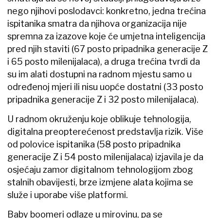
nego njihovi poslodavci: konkretno, jedna trećina
ispitanika smatra da njihova organizacija nije
spremna za izazove koje će umjetna inteligencija
pred njih staviti (67 posto pripadnika generacije Z
i 65 posto milenijalaca), a druga trećina tvrdi da
su im alati dostupni na radnom mjestu samo u
određenoj mjeri ili nisu uopće dostatni (33 posto
pripadnika generacije Z i 32 posto milenijalaca).
U radnom okruženju koje oblikuje tehnologija,
digitalna preopterećenost predstavlja rizik. Više
od polovice ispitanika (58 posto pripadnika
generacije Z i 54 posto milenijalaca) izjavila je da
osjećaju zamor digitalnom tehnologijom zbog
stalnih obavijesti, brze izmjene alata kojima se
služe i uporabe više platformi.
Baby boomeri odlaze u mirovinu, pa se