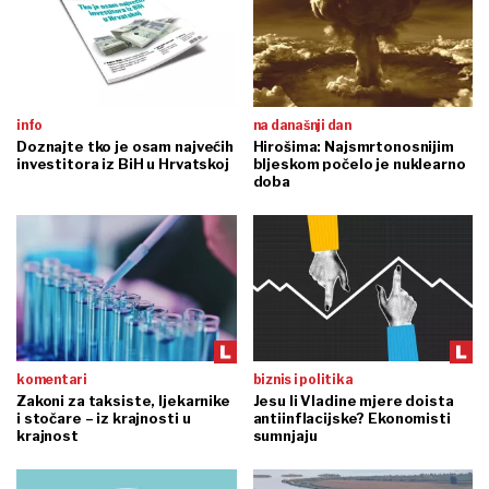
info
na današnji dan
Doznajte tko je osam najvećih
Hirošima: Najsmrtonosnijim
investitora iz BiH u Hrvatskoj
bljeskom počelo je nuklearno
doba
komentari
biznis i politika
Zakoni za taksiste, ljekarnike
Jesu li Vladine mjere doista
i stočare – iz krajnosti u
antiinflacijske? Ekonomisti
krajnost
sumnjaju