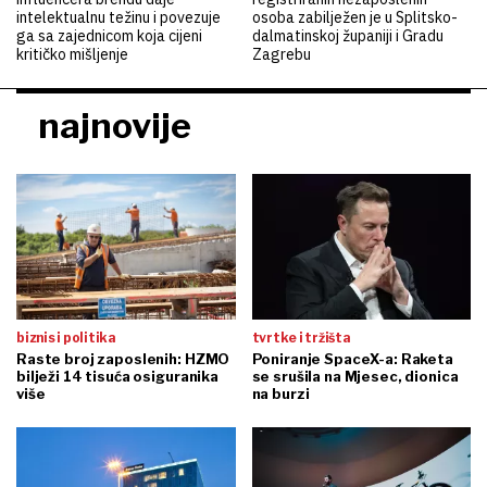
intelektualnu težinu i povezuje
osoba zabilježen je u Splitsko-
ga sa zajednicom koja cijeni
dalmatinskoj županiji i Gradu
kritičko mišljenje
Zagrebu
najnovije
biznis i politika
tvrtke i tržišta
Raste broj zaposlenih: HZMO
Poniranje SpaceX-a: Raketa
bilježi 14 tisuća osiguranika
se srušila na Mjesec, dionica
više
na burzi