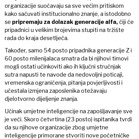
organizacije suočavaju sa sve većim pritiskom
kako sačuvati institucionalno znanje, a istodobno
se
pripremaju za dolazak generacije alfa,
čiji će
pripadnici u velikim brojevima stupiti na tržište
rada do kraja desetljeća.
Također, samo 54 posto pripadnika generacije Z i
60 posto milenijalaca smatra da bi njihovi timovi
mogli ostati učinkoviti ako ih ključni stručnjak
sutra napusti te navode da nedovoljni poticaji,
vremenska ograničenja, pitanja povjerljivosti i
učestala izmjena zaposlenika otežavaju
djelotvorno dijeljenje znanja.
Učinak umjetne inteligencije na zapošljavanje sve
je veći. Skoro četvrtina (23 posto) ispitanika tvrdi
da su njihove organizacije zbog umjetne
inteligencije primorane stvoriti nove početničke