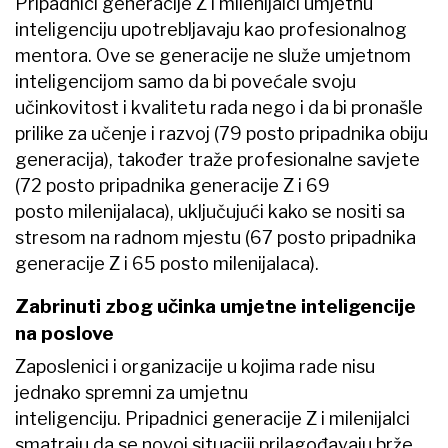
Pripadnici generacije Z i milenijalci umjetnu
inteligenciju upotrebljavaju kao profesionalnog
mentora. Ove se generacije ne služe umjetnom
inteligencijom samo da bi povećale svoju
učinkovitost i kvalitetu rada nego i da bi pronašle
prilike za učenje i razvoj (79 posto pripadnika obiju
generacija), također traže profesionalne savjete
(72 posto pripadnika generacije Z i 69
posto milenijalaca), uključujući kako se nositi sa
stresom na radnom mjestu (67 posto pripadnika
generacije Z i 65 posto milenijalaca).
Zabrinuti zbog učinka umjetne inteligencije
na poslove
Zaposlenici i organizacije u kojima rade nisu
jednako spremni za umjetnu
inteligenciju. Pripadnici generacije Z i milenijalci
smatraju da se novoj situaciji prilagođavaju brže