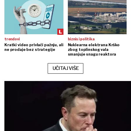
trendovi
biznis i politika
Kratki video privlači pažnju, ali
Nuklearna elektrana Krško
ne prodaje bez strategije
zbog toplinskog vala
smanjuje snagu reaktora
UČITAJ VIŠE