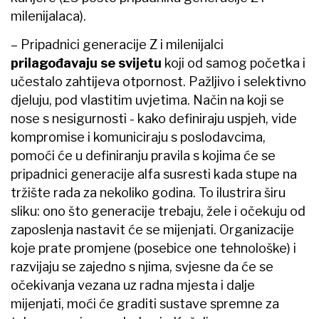
milenijalaca).
– Pripadnici generacije Z i milenijalci
prilagođavaju se svijetu
koji od samog početka i
učestalo zahtijeva otpornost. Pažljivo i selektivno
djeluju, pod vlastitim uvjetima. Način na koji se
nose s nesigurnosti - kako definiraju uspjeh, vide
kompromise i komuniciraju s poslodavcima,
pomoći će u definiranju pravila s kojima će se
pripadnici generacije alfa susresti kada stupe na
tržište rada za nekoliko godina. To ilustrira širu
sliku: ono što generacije trebaju, žele i očekuju od
zaposlenja nastavit će se mijenjati. Organizacije
koje prate promjene (posebice one tehnološke) i
razvijaju se zajedno s njima, svjesne da će se
očekivanja vezana uz radna mjesta i dalje
mijenjati, moći će graditi sustave spremne za