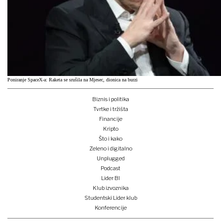
Poniranje SpaceX-a: Raketa se srušila na Mjesec, dionica na burzi
Biznis i politika
Tvrtke i tržišta
Financije
Kripto
Što i kako
Zeleno i digitalno
Unplugged
Podcast
Lider BI
Klub izvoznika
Studentski Lider klub
Konferencije