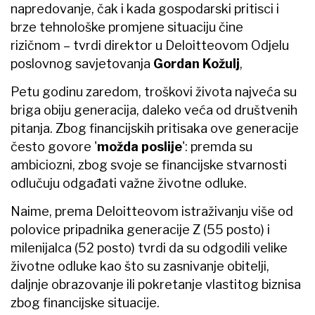
napredovanje, čak i kada gospodarski pritisci i
brze tehnološke promjene situaciju čine
rizičnom – tvrdi direktor u Deloitteovom Odjelu
poslovnog savjetovanja
Gordan Kožulj
,
Petu godinu zaredom, troškovi života najveća su
briga obiju generacija, daleko veća od društvenih
pitanja. Zbog financijskih pritisaka ove generacije
često govore '
možda poslije
': premda su
ambiciozni, zbog svoje se financijske stvarnosti
odlučuju odgađati važne životne odluke.
Naime, prema Deloitteovom istraživanju više od
polovice pripadnika generacije Z (55 posto) i
milenijalca (52 posto) tvrdi da su odgodili velike
životne odluke kao što su zasnivanje obitelji,
daljnje obrazovanje ili pokretanje vlastitog biznisa
zbog financijske situacije.