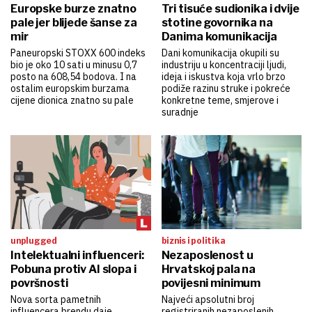
Europske burze znatno
Tri tisuće sudionika i dvije
pale jer blijede šanse za
stotine govornika na
mir
Danima komunikacija
Paneuropski STOXX 600 indeks
Dani komunikacija okupili su
bio je oko 10 sati u minusu 0,7
industriju u koncentraciji ljudi,
posto na 608,54 bodova. I na
ideja i iskustva koja vrlo brzo
ostalim europskim burzama
podiže razinu struke i pokreće
cijene dionica znatno su pale
konkretne teme, smjerove i
suradnje
unplugged
biznis i politika
Intelektualni influenceri:
Nezaposlenost u
Pobuna protiv AI slopa i
Hrvatskoj pala na
površnosti
povijesni minimum
Nova sorta pametnih
Najveći apsolutni broj
influencera brendu daje
registriranih nezaposlenih