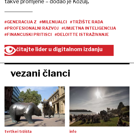
takve promjene – dodao je
Kožulj
.
#GENERACIJA Z
#MILENIJALCI
#TRŽIŠTE RADA
#PROFESIONALNI RAZVOJ
#UMJETNA INTELIGENCIJA
#FINANCIJSKI PRITISCI
#DELOITTE ISTRAŽIVANJE
čitajte lider u digitalnom izdanju
vezani članci
tvrtke i tržišta
info