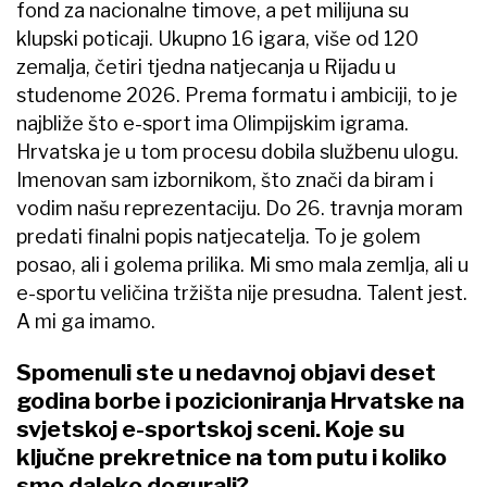
fond za nacionalne timove, a pet milijuna su
klupski poticaji. Ukupno 16 igara, više od 120
zemalja, četiri tjedna natjecanja u Rijadu u
studenome 2026. Prema formatu i ambiciji, to je
najbliže što e-sport ima Olimpijskim igrama.
Hrvatska je u tom procesu dobila službenu ulogu.
Imenovan sam izbornikom, što znači da biram i
vodim našu reprezentaciju. Do 26. travnja moram
predati finalni popis natjecatelja. To je golem
posao, ali i golema prilika. Mi smo mala zemlja, ali u
e-sportu veličina tržišta nije presudna. Talent jest.
A mi ga imamo.
Spomenuli ste u nedavnoj objavi deset
godina borbe i pozicioniranja Hrvatske na
svjetskoj e-sportskoj sceni. Koje su
ključne prekretnice na tom putu i koliko
smo daleko dogurali?