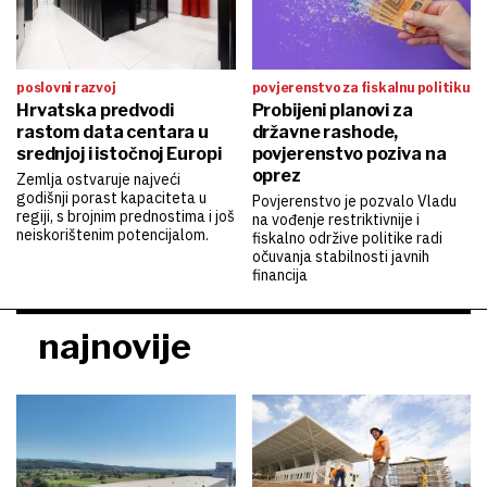
poslovni razvoj
povjerenstvo za fiskalnu politiku
Hrvatska predvodi
Probijeni planovi za
rastom data centara u
državne rashode,
srednjoj i istočnoj Europi
povjerenstvo poziva na
oprez
Zemlja ostvaruje najveći
godišnji porast kapaciteta u
Povjerenstvo je pozvalo Vladu
regiji, s brojnim prednostima i još
na vođenje restriktivnije i
neiskorištenim potencijalom.
fiskalno održive politike radi
očuvanja stabilnosti javnih
financija
najnovije