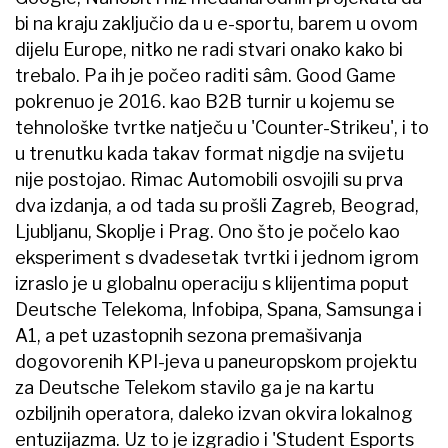
bi na kraju zaključio da u e-sportu, barem u ovom
dijelu Europe, nitko ne radi stvari onako kako bi
trebalo. Pa ih je počeo raditi sâm. Good Game
pokrenuo je 2016. kao B2B turnir u kojemu se
tehnološke tvrtke natječu u 'Counter-Strikeu', i to
u trenutku kada takav format nigdje na svijetu
nije postojao. Rimac Automobili osvojili su prva
dva izdanja, a od tada su prošli Zagreb, Beograd,
Ljubljanu, Skoplje i Prag. Ono što je počelo kao
eksperiment s dvadesetak tvrtki i jednom igrom
izraslo je u globalnu operaciju s klijentima poput
Deutsche Telekoma, Infobipa, Spana, Samsunga i
A1, a pet uzastopnih sezona premašivanja
dogovorenih KPI-jeva u paneuropskom projektu
za Deutsche Telekom stavilo ga je na kartu
ozbiljnih operatora, daleko izvan okvira lokalnog
entuzijazma. Uz to je izgradio i 'Student Esports