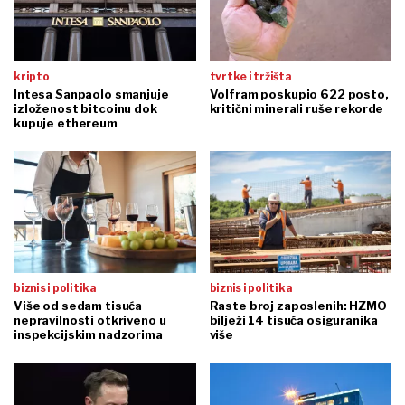
kripto
tvrtke i tržišta
Intesa Sanpaolo smanjuje
Volfram poskupio 622 posto,
izloženost bitcoinu dok
kritični minerali ruše rekorde
kupuje ethereum
biznis i politika
biznis i politika
Više od sedam tisuća
Raste broj zaposlenih: HZMO
nepravilnosti otkriveno u
bilježi 14 tisuća osiguranika
inspekcijskim nadzorima
više