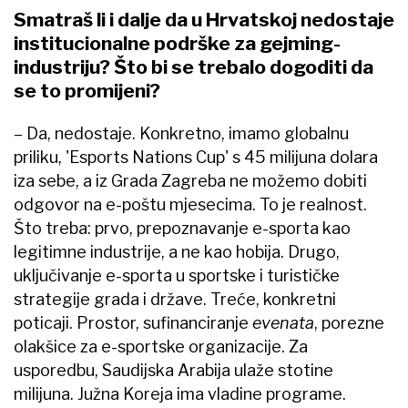
Smatraš li i dalje da u Hrvatskoj nedostaje
institucionalne podrške za gejming-
industriju? Što bi se trebalo dogoditi da
se to promijeni?
– Da, nedostaje. Konkretno, imamo globalnu
priliku, 'Esports Nations Cup' s 45 milijuna dolara
iza sebe, a iz Grada Zagreba ne možemo dobiti
odgovor na e-poštu mjesecima. To je realnost.
Što treba: prvo, prepoznavanje e-sporta kao
legitimne industrije, a ne kao hobija. Drugo,
uključivanje e-sporta u sportske i turističke
strategije grada i države. Treće, konkretni
poticaji. Prostor, sufinanciranje
evenata
, porezne
olakšice za e-sportske organizacije. Za
usporedbu, Saudijska Arabija ulaže stotine
milijuna. Južna Koreja ima vladine programe.