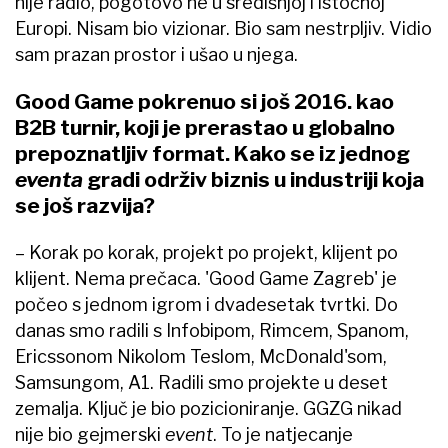
nije radio, pogotovo ne u središnjoj i istočnoj
Europi. Nisam bio vizionar. Bio sam nestrpljiv. Vidio
sam prazan prostor i ušao u njega.
Good Game pokrenuo si još 2016. kao
B2B turnir, koji je prerastao u globalno
prepoznatljiv format. Kako se iz jednog
eventa
gradi održiv biznis u industriji koja
se još razvija?
– Korak po korak, projekt po projekt, klijent po
klijent. Nema prečaca. 'Good Game Zagreb' je
počeo s jednom igrom i dvadesetak tvrtki. Do
danas smo radili s Infobipom, Rimcem, Spanom,
Ericssonom Nikolom Teslom, McDonald'som,
Samsungom, A1. Radili smo projekte u deset
zemalja. Ključ je bio pozicioniranje. GGZG nikad
nije bio gejmerski
event
. To je natjecanje