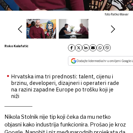
foto Ratko Mavar
Roko Kalafatić
Dodajte lidermedia.hr u omiljeni Google i
Hrvatska ima tri prednosti: talent, cijenu i
brzinu, developeri, dizajneri i operateri rade
na razini zapadne Europe po trošku koji je
niži
Nikola Stolnik nije tip koji čeka da mu netko
objasni kako industrija funkcionira. Prošao je kroz
Google, Nanobit i niz međunarodnih projekata da