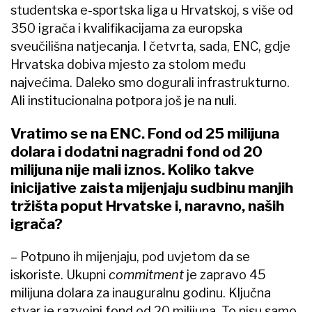
studentska e-sportska liga u Hrvatskoj, s više od
350 igrača i kvalifikacijama za europska
sveučilišna natjecanja. I četvrta, sada, ENC, gdje
Hrvatska dobiva mjesto za stolom među
najvećima. Daleko smo dogurali infrastrukturno.
Ali institucionalna potpora još je na nuli.
Vratimo se na ENC. Fond od 25 milijuna
dolara i dodatni nagradni fond od 20
milijuna nije mali iznos. Koliko takve
inicijative zaista mijenjaju sudbinu manjih
tržišta poput Hrvatske i, naravno, naših
igrača?
– Potpuno ih mijenjaju, pod uvjetom da se
iskoriste. Ukupni
commitment
je zapravo 45
milijuna dolara za inauguralnu godinu. Ključna
stvar je razvojni fond od 20 milijuna. To nisu samo