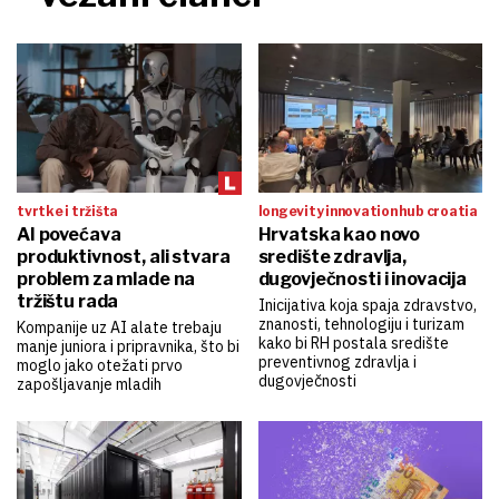
tvrtke i tržišta
longevity innovation hub croatia
AI povećava
Hrvatska kao novo
produktivnost, ali stvara
središte zdravlja,
problem za mlade na
dugovječnosti i inovacija
tržištu rada
Inicijativa koja spaja zdravstvo,
znanosti, tehnologiju i turizam
Kompanije uz AI alate trebaju
kako bi RH postala središte
manje juniora i pripravnika, što bi
preventivnog zdravlja i
moglo jako otežati prvo
dugovječnosti
zapošljavanje mladih