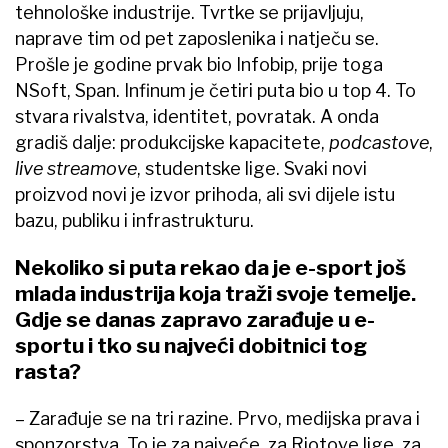
tehnološke industrije. Tvrtke se prijavljuju,
naprave tim od pet zaposlenika i natječu se.
Prošle je godine prvak bio Infobip, prije toga
NSoft, Span. Infinum je četiri puta bio u top 4. To
stvara rivalstva, identitet, povratak. A onda
gradiš dalje: produkcijske kapacitete,
podcastove
,
live streamove
, studentske lige. Svaki novi
proizvod novi je izvor prihoda, ali svi dijele istu
bazu, publiku i infrastrukturu.
Nekoliko si puta rekao da je e-sport još
mlada industrija koja traži svoje temelje.
Gdje se danas zapravo zarađuje u e-
sportu i tko su najveći dobitnici tog
rasta?
– Zarađuje se na tri razine. Prvo, medijska prava i
sponzorstva. To je za najveće, za Riotove lige, za