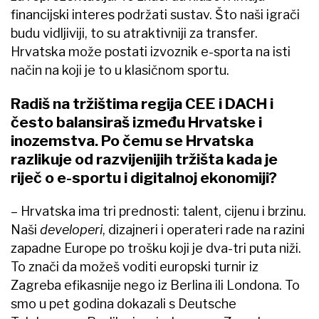
financijski interes podržati sustav. Što naši igrači
budu vidljiviji, to su atraktivniji za transfer.
Hrvatska može postati izvoznik e-sporta na isti
način na koji je to u klasičnom sportu.
Radiš na tržištima regija CEE i DACH i
često balansiraš između Hrvatske i
inozemstva. Po čemu se Hrvatska
razlikuje od razvijenijih tržišta kada je
riječ o e-sportu i digitalnoj ekonomiji?
– Hrvatska ima tri prednosti: talent, cijenu i brzinu.
Naši
developeri
, dizajneri i operateri rade na razini
zapadne Europe po trošku koji je dva-tri puta niži.
To znači da možeš voditi europski turnir iz
Zagreba efikasnije nego iz Berlina ili Londona. To
smo u pet godina dokazali s Deutsche