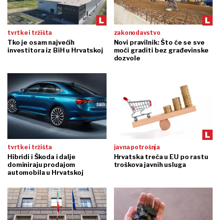
tvrtke i tržišta
zakonodavstvo
Tko je osam najvećih
Novi pravilnik: Što će se sve
investitora iz BiH u Hrvatskoj
moći graditi bez građevinske
dozvole
tvrtke i tržišta
javna potrošnja
Hibridi i Škoda i dalje
Hrvatska treća u EU po rastu
dominiraju prodajom
troškova javnih usluga
automobila u Hrvatskoj