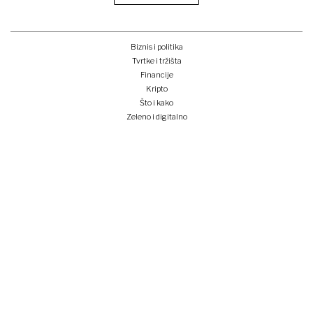
Biznis i politika
Tvrtke i tržišta
Financije
Kripto
Što i kako
Zeleno i digitalno
Unplugged
Podcast
Lider BI
Klub izvoznika
Studentski Lider klub
Konferencije
Pretplati se
Prijava na newsletter
e-lider
o nama
impressum
oglašavanje