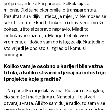
potpredsjednika korporacije, kalkulacija se
mijenja. Digitalna ekonomija je transparentna.
Rezultati su vidljivi, utjecaj je mjerljiv. Ne možeš se
sakriti iza titule kad ti LinkedIn i društvene mreže
pokazuju što si zapravo napravio. Mladi to
instinktivno razumiju. Meni je trebalo više
vremena, ali došao sam do istog zaključka: jedino
što vrijedi je ono što si izgradio i komu si
pomogao.
Koliko vam je osobno u karijeri bila važna
titula, a koliko stvarni utjecaj na industriju
i projekte koje gradite?
– Na početku mi je bila važna. Bio sam u Googleu,
bio sam šef marketinga u Nanobitu. Te stvari
otvaraju vrata. Ali što sam dulje radio, to sam više
cijenio kontrolu nad onim što gradim nego naslov