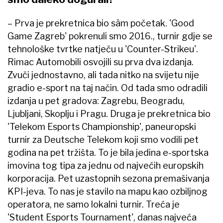
– Prva je prekretnica bio sâm početak. 'Good
Game Zagreb' pokrenuli smo 2016., turnir gdje se
tehnološke tvrtke natječu u 'Counter-Strikeu'.
Rimac Automobili osvojili su prva dva izdanja.
Zvuči jednostavno, ali tada nitko na svijetu nije
gradio e-sport na taj način. Od tada smo odradili
izdanja u pet gradova: Zagrebu, Beogradu,
Ljubljani, Skoplju i Pragu. Druga je prekretnica bio
'Telekom Esports Championship', paneuropski
turnir za Deutsche Telekom koji smo vodili pet
godina na pet tržišta. To je bila jedina e-sportska
imovina tog tipa za jednu od najvećih europskih
korporacija. Pet uzastopnih sezona premašivanja
KPI-jeva. To nas je stavilo na mapu kao ozbiljnog
operatora, ne samo lokalni turnir. Treća je
'Student Esports Tournament', danas najveća