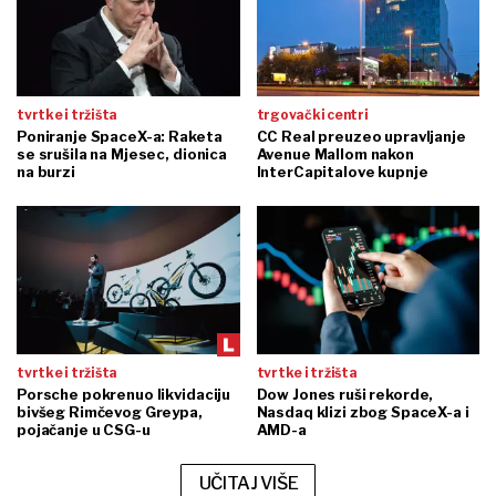
tvrtke i tržišta
trgovački centri
Poniranje SpaceX-a: Raketa
CC Real preuzeo upravljanje
se srušila na Mjesec, dionica
Avenue Mallom nakon
na burzi
InterCapitalove kupnje
tvrtke i tržišta
tvrtke i tržišta
Porsche pokrenuo likvidaciju
Dow Jones ruši rekorde,
bivšeg Rimčevog Greypa,
Nasdaq klizi zbog SpaceX-a i
pojačanje u CSG-u
AMD-a
UČITAJ VIŠE