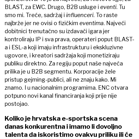
BLAST, za EWC. Drugo, B2B usluge i
eventi
. Tu
smo mi. Treće, sadržaj i
influenceri
. To raste
najbrže jer ne ovisi o fizičkim
eventima
. Najveći
dobitnici trenutačno su izdavači igara jer
kontroliraju IP i sva prava, operateri poput BLAST-
a i ESL-a koji imaju infrastrukturu i ekskluzivne
ugovore, i kreatori sadržaja koji monetiziraju
publiku direktno. Za regiju poput naše najveća
prilika je u B2B segmentu. Korporacije žele
pristup gejming-publici, ali ne znaju kako. Mi
znamo. I u nacionalnim programima. ENC otvara
potpuno novi kanal financiranja koji prije nije
postojao.
Koliko je hrvatska e-sportska scena
danas konkurentna i imamo li dovoljno
talenta da iskoristimo ovakvu priliku ili će