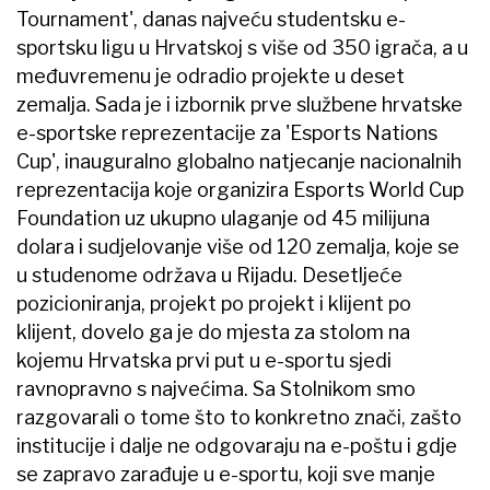
Tournament', danas najveću studentsku e-
sportsku ligu u Hrvatskoj s više od 350 igrača, a u
međuvremenu je odradio projekte u deset
zemalja. Sada je i izbornik prve službene hrvatske
e-sportske reprezentacije za 'Esports Nations
Cup', inauguralno globalno natjecanje nacionalnih
reprezentacija koje organizira Esports World Cup
Foundation uz ukupno ulaganje od 45 milijuna
dolara i sudjelovanje više od 120 zemalja, koje se
u studenome održava u Rijadu. Desetljeće
pozicioniranja, projekt po projekt i klijent po
klijent, dovelo ga je do mjesta za stolom na
kojemu Hrvatska prvi put u e-sportu sjedi
ravnopravno s najvećima. Sa Stolnikom smo
razgovarali o tome što to konkretno znači, zašto
institucije i dalje ne odgovaraju na e-poštu i gdje
se zapravo zarađuje u e-sportu, koji sve manje