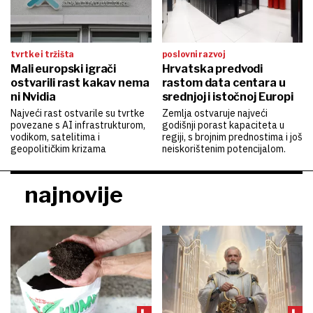
tvrtke i tržišta
poslovni razvoj
Mali europski igrači
Hrvatska predvodi
ostvarili rast kakav nema
rastom data centara u
ni Nvidia
srednjoj i istočnoj Europi
Najveći rast ostvarile su tvrtke
Zemlja ostvaruje najveći
povezane s AI infrastrukturom,
godišnji porast kapaciteta u
vodikom, satelitima i
regiji, s brojnim prednostima i još
geopolitičkim krizama
neiskorištenim potencijalom.
najnovije