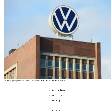
Volkswagen pred 50 tisuća novih otkaza i zatvaranjem tvornica
Biznis i politika
Tvrtke i tržišta
Financije
Kripto
Što i kako