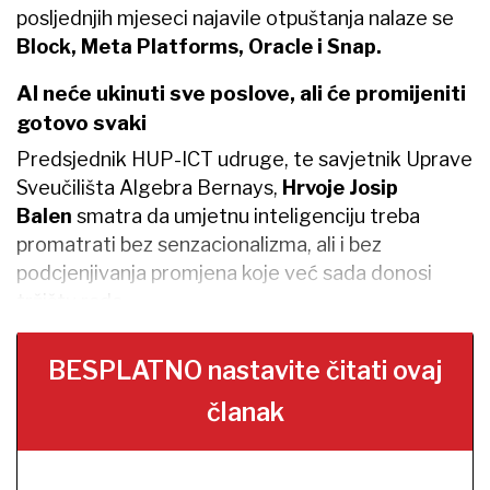
posljednjih mjeseci najavile otpuštanja nalaze se
Block, Meta Platforms, Oracle i Snap.
AI neće ukinuti sve poslove, ali će promijeniti
gotovo svaki
Predsjednik HUP-ICT udruge, te savjetnik Uprave
Sveučilišta Algebra Bernays,
Hrvoje Josip
Balen
smatra da umjetnu inteligenciju treba
promatrati bez senzacionalizma, ali i bez
podcjenjivanja promjena koje već sada donosi
tržištu rada.
BESPLATNO nastavite čitati ovaj
članak