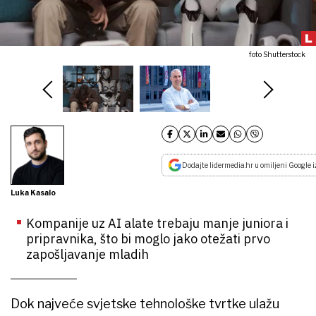
foto Shutterstock
Dodajte lidermedia.hr u omiljeni Google i
Luka Kasalo
Kompanije uz AI alate trebaju manje juniora i
pripravnika, što bi moglo jako otežati prvo
zapošljavanje mladih
Dok najveće svjetske tehnološke tvrtke ulažu