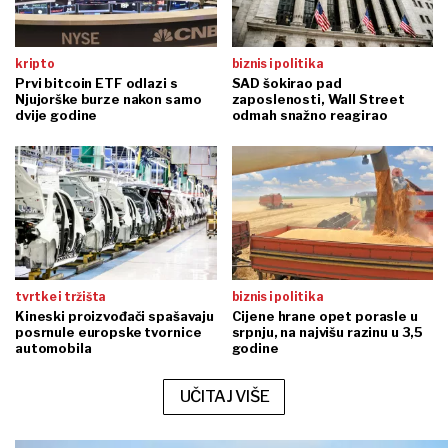
kripto
biznis i politika
Prvi bitcoin ETF odlazi s
SAD šokirao pad
Njujorške burze nakon samo
zaposlenosti, Wall Street
dvije godine
odmah snažno reagirao
tvrtke i tržišta
biznis i politika
Kineski proizvođači spašavaju
Cijene hrane opet porasle u
posrnule europske tvornice
srpnju, na najvišu razinu u 3,5
automobila
godine
UČITAJ VIŠE