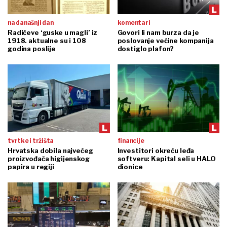
na današnji dan
komentari
Radićeve ‘guske u magli’ iz
Govori li nam burza da je
1918. aktualne su i 108
poslovanje većine kompanija
godina poslije
dostiglo plafon?
tvrtke i tržišta
financije
Hrvatska dobila najvećeg
Investitori okreću leđa
proizvođača higijenskog
softveru: Kapital seli u HALO
papira u regiji
dionice