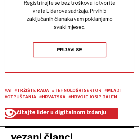
Registrirajte se bez troškova i otvorite
vrata Liderova sadržaja. Prvih 5
zaključanih članaka vam poklanjamo
svaki mjesec.
PRIJAVI SE
#AI
#TRŽIŠTE RADA
#TEHNOLOŠKI SEKTOR
#MLADI
#OTPUŠTANJA
#HRVATSKA
#HRVOJE JOSIP BALEN
čitajte lider u digitalnom izdanju
vezani članci