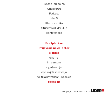
Zeleno i digitalno
Unplugged
Podcast
Lider BI
Klub izvoznika
Studentski Lider klub
Konferencije
Pretplati se
Prijava na newsletter
e-lider
o nama
impressum
oglašavanje
opći uvjeti korištenja
politika privatnosti i kolačića
tocno.hr
copyright lider media 2025.