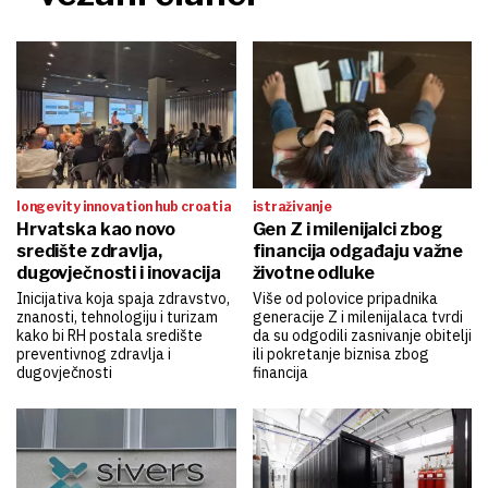
longevity innovation hub croatia
istraživanje
Hrvatska kao novo
Gen Z i milenijalci zbog
središte zdravlja,
financija odgađaju važne
dugovječnosti i inovacija
životne odluke
Inicijativa koja spaja zdravstvo,
Više od polovice pripadnika
znanosti, tehnologiju i turizam
generacije Z i milenijalaca tvrdi
kako bi RH postala središte
da su odgodili zasnivanje obitelji
preventivnog zdravlja i
ili pokretanje biznisa zbog
dugovječnosti
financija