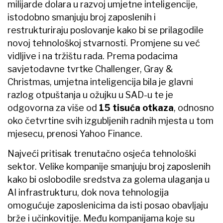
milijarde dolara u razvoj umjetne inteligencije,
istodobno smanjuju broj zaposlenih i
restrukturiraju poslovanje kako bi se prilagodile
novoj tehnološkoj stvarnosti. Promjene su već
vidljive i na tržištu rada. Prema podacima
savjetodavne tvrtke Challenger, Gray &
Christmas, umjetna inteligencija bila je glavni
razlog otpuštanja u ožujku u SAD-u te je
odgovorna za više od
15 tisuća otkaza
, odnosno
oko četvrtine svih izgubljenih radnih mjesta u tom
mjesecu, prenosi Yahoo Finance.
Najveći pritisak trenutačno osjeća tehnološki
sektor. Velike kompanije smanjuju broj zaposlenih
kako bi oslobodile sredstva za golema ulaganja u
AI infrastrukturu, dok nova tehnologija
omogućuje zaposlenicima da isti posao obavljaju
brže i učinkovitije. Među kompanijama koje su