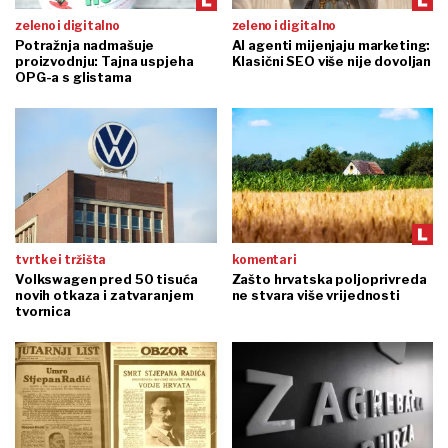
zeleno i digitalno
zeleno i digitalno
Potražnja nadmašuje
AI agenti mijenjaju marketing:
proizvodnju: Tajna uspjeha
Klasični SEO više nije dovoljan
OPG-a s glistama
tvrtke i tržišta
komentari
Volkswagen pred 50 tisuća
Zašto hrvatska poljoprivreda
novih otkaza i zatvaranjem
ne stvara više vrijednosti
tvornica