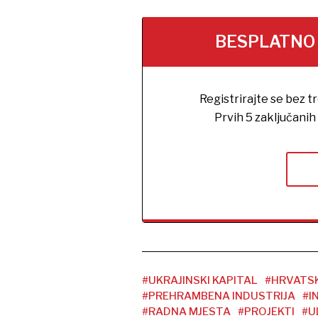
BESPLATNO na
Registrirajte se bez t
Prvih 5 zaključani
#UKRAJINSKI KAPITAL
#HRVATS
#PREHRAMBENA INDUSTRIJA
#I
#RADNA MJESTA
#PROJEKTI
#U