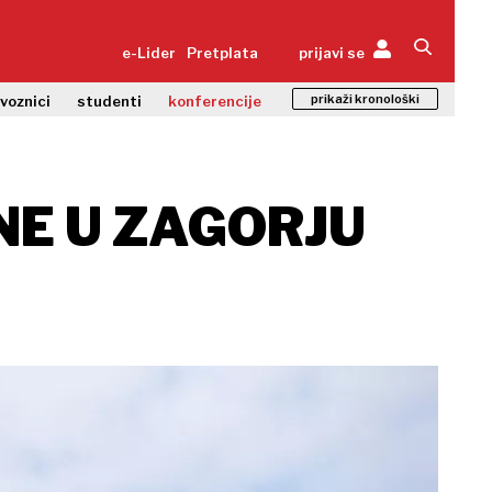
e-Lider
Pretplata
prijavi se
prikaži kronološki
zvoznici
studenti
konferencije
NE U ZAGORJU