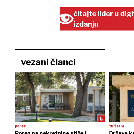
čitajte lider u di
izdanju
vezani članci
porezi
turizam
Porez na nekretnine stiže i
Država ka