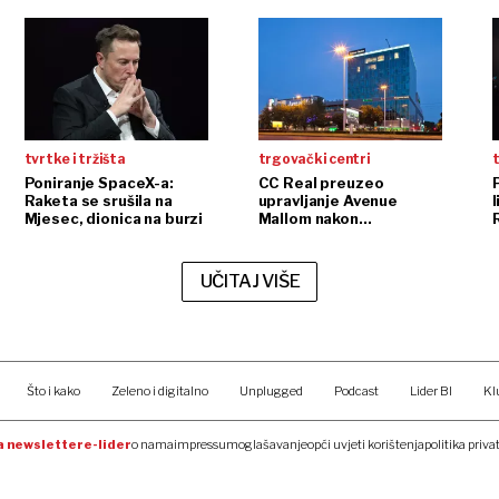
tvrtke i tržišta
trgovački centri
t
Poniranje SpaceX-a:
CC Real preuzeo
Raketa se srušila na
upravljanje Avenue
l
Mjesec, dionica na burzi
Mallom nakon
InterCapitalove kupnje
UČITAJ VIŠE
Što i kako
Zeleno i digitalno
Unplugged
Podcast
Lider BI
Kl
na newsletter
e-lider
o nama
impressum
oglašavanje
opći uvjeti korištenja
politika priva