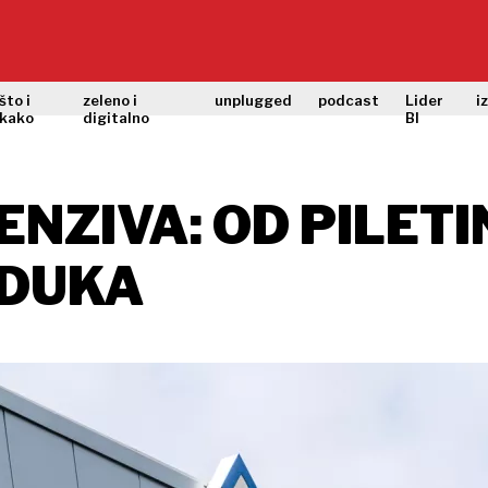
što i
zeleno i
unplugged
podcast
Lider
i
kako
digitalno
BI
NZIVA: OD PILETI
JDUKA