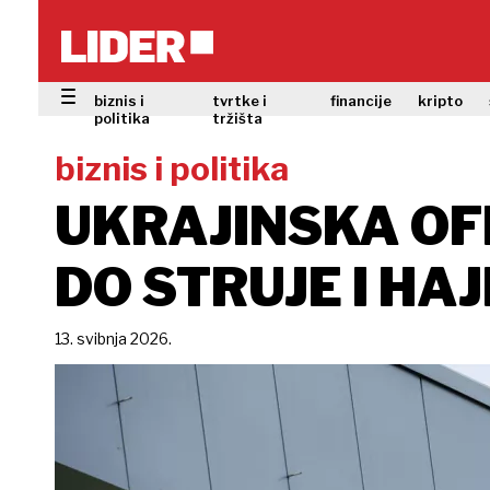
biznis i
tvrtke i
financije
kripto
politika
tržišta
biznis i politika
UKRAJINSKA OFE
DO STRUJE I HA
13. svibnja 2026.