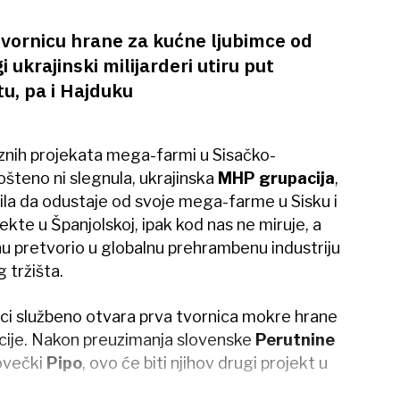
vornicu hrane za kućne ljubimce od
i ukrajinski milijarderi utiru put
tu, pa i Hajduku
znih projekata mega-farmi u Sisačko-
pošteno ni slegnula, ukrajinska
MHP grupacija
,
vila da odustaje od svoje mega-farme u Sisku i
ekte u Španjolskoj, ipak kod nas ne miruje, a
tinu pretvorio u globalnu prehrambenu industriju
 tržišta.
rici službeno otvara prva tvornica mokre hrane
cije. Nakon preuzimanja slovenske
Perutnine
kovečki
Pipo
, ovo će biti njihov drugi projekt u