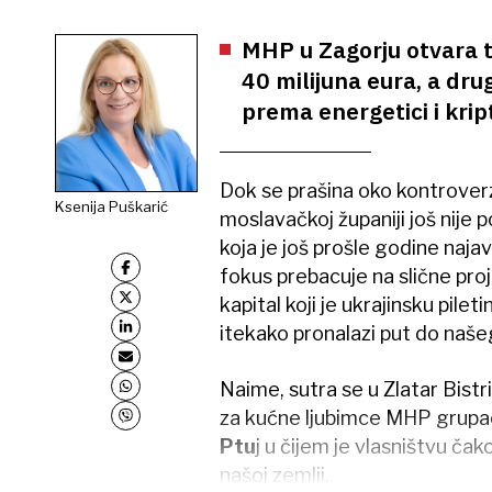
MHP u Zagorju otvara t
40 milijuna eura, a drug
prema energetici i krip
Dok se prašina oko kontrover
Ksenija Puškarić
moslavačkoj županiji još nije 
koja je još prošle godine naja
fokus prebacuje na slične proj
kapital koji je ukrajinsku pile
itekako pronalazi put do našeg
Naime, sutra se u Zlatar Bist
za kućne ljubimce MHP grupa
Ptu
j u čijem je vlasništvu ča
našoj zemlji.