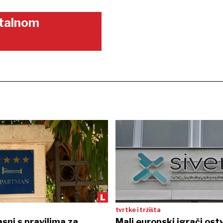
gitalnom
tvrtke i tržišta
sni s pravilima za
Mali europski igrači ostv