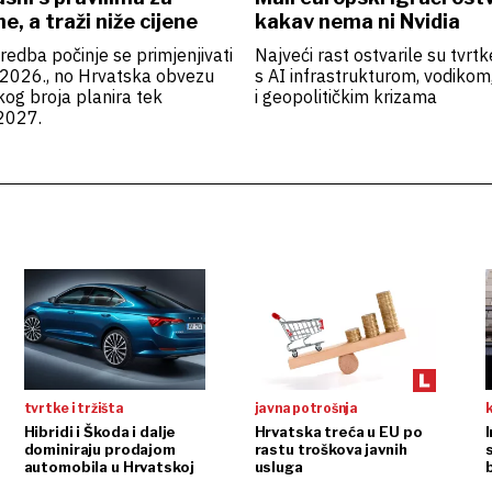
, a traži niže cijene
kakav nema ni Nvidia
edba počinje se primjenjivati
Najveći rast ostvarile su tvr
 2026., no Hrvatska obvezu
s AI infrastrukturom, vodikom,
skog broja planira tek
i geopolitičkim krizama
2027.
tvrtke i tržišta
javna potrošnja
Hibridi i Škoda i dalje
Hrvatska treća u EU po
dominiraju prodajom
rastu troškova javnih
automobila u Hrvatskoj
usluga