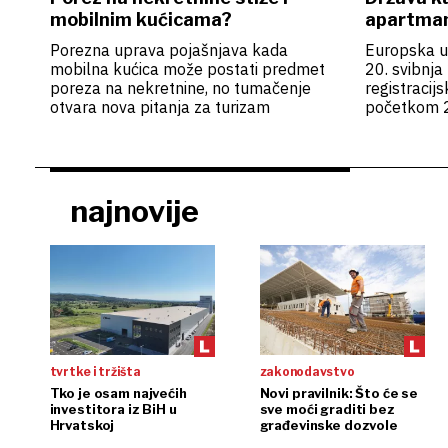
mobilnim kućicama?
apartmane
Porezna uprava pojašnjava kada
Europska ur
mobilna kućica može postati predmet
20. svibnja
poreza na nekretnine, no tumačenje
registracij
otvara nova pitanja za turizam
početkom 
najnovije
tvrtke i tržišta
zakonodavstvo
Tko je osam najvećih
Novi pravilnik: Što će se
investitora iz BiH u
sve moći graditi bez
Hrvatskoj
građevinske dozvole