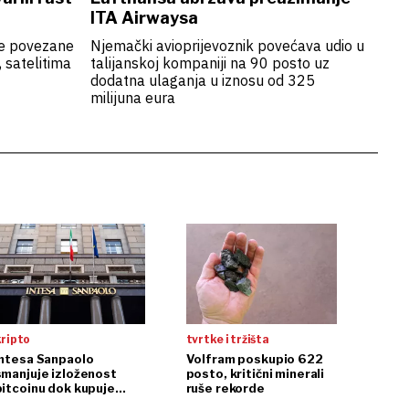
ITA Airwaysa
tke povezane
Njemački avioprijevoznik povećava udio u
 satelitima
talijanskoj kompaniji na 90 posto uz
dodatna ulaganja u iznosu od 325
milijuna eura
kripto
tvrtke i tržišta
Intesa Sanpaolo
Volfram poskupio 622
smanjuje izloženost
posto, kritični minerali
bitcoinu dok kupuje
ruše rekorde
ethereum