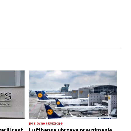
poslovne akvizicije
arili rast
Lufthansa ubrzava preuzimanje