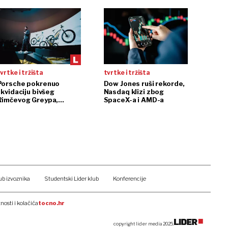
vrtke i tržišta
tvrtke i tržišta
Porsche pokrenuo
Dow Jones ruši rekorde,
ikvidaciju bivšeg
Nasdaq klizi zbog
Rimčevog Greypa,
SpaceX-a i AMD-a
pojačanje u CSG-u
ub izvoznika
Studentski Lider klub
Konferencije
tnosti i kolačića
tocno.hr
copyright lider media 2025.