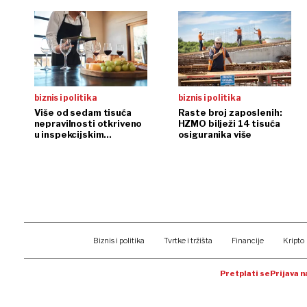
biznis i politika
biznis i politika
Više od sedam tisuća
Raste broj zaposlenih:
nepravilnosti otkriveno
HZMO bilježi 14 tisuća
u inspekcijskim
osiguranika više
nadzorima
Biznis i politika
Tvrtke i tržišta
Financije
Kripto
Pretplati se
Prijava 