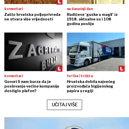
komentari
na današnji dan
Zašto hrvatska poljoprivreda
Radićeve ‘guske u magli’ iz
ne stvara više vrijednosti
1918. aktualne su i 108
godina poslije
komentari
tvrtke i tržišta
Govori li nam burza da je
Hrvatska dobila najvećeg
poslovanje većine kompanija
proizvođača higijenskog
dostiglo plafon?
papira u regiji
UČITAJ VIŠE