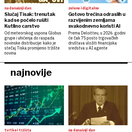
na današnji dan
zeleno i digitalno
Slučaj Tisak: trenutak
Gotovo trećina odraslih u
kad se počelo rušiti
razvijenim zemljama
Kutlino carstvo
svakodnevno koristi AI
Od meteorskog uspona Globus
Prema Deloitteu, u 2026. godini
grupe i uhićenja do raspada
će čak 75 posto trgovačkih
novinske distribucije: kako je
društava uložiti financijska
stečaj Tiska promijenio tržište
sredstva u AI agente
novina
najnovije
tvrtke i tržišta
na današnji dan