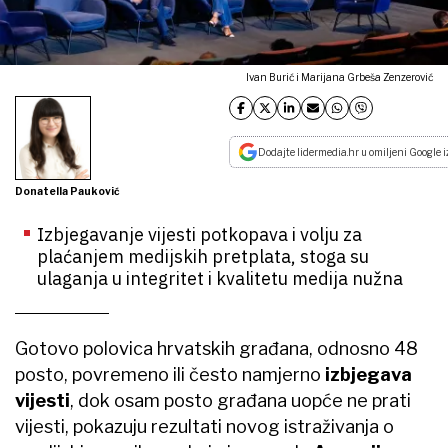
Ivan Burić i Marijana Grbeša Zenzerović
Dodajte lidermedia.hr u omiljeni Google i
Donatella Pauković
Izbjegavanje vijesti potkopava i volju za
plaćanjem medijskih pretplata, stoga su
ulaganja u integritet i kvalitetu medija nužna
Gotovo polovica hrvatskih građana, odnosno 48
posto, povremeno ili često namjerno
izbjegava
vijesti
, dok osam posto građana uopće ne prati
vijesti, pokazuju rezultati novog istraživanja o