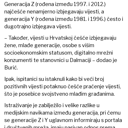
Generacija Z (rođena između 1997. i 2012.)
najčešće nenamjerno izbjegavaju vijesti, a
generacija Y (rođena između 1981. i 1996.) često i
dugotrajno izbjegava vijesti.
– Također, vijesti u Hrvatskoj češće izbjegavaju
žene, mlađe generacije, osobe s višim
socioekonomskim statusom, digitalno mrežni
konzumenti te stanovnici u Dalmaciji – dodao je
Burić.
Ipak, ispitanici su istaknuli kako bi veći broj
pozitivnih vijesti potaknuo češće praćenje vijesti,
što je posebice svojstveno mlađim građanima.
Istraživanje je zabilježilo i velike razlike u
medijskim navikama između generacija, pri čemu
se generacije Z i Y uglavnom informiraju s portala
i društvenih mreža, imaju pasivan odnos prema