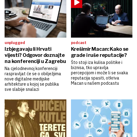
unplugged
podcast
Izbjegavaju li Hrvati
Krešimir Macan: Kako se
vijesti? Odgovor doznajte
grade i ruše reputacije?
na konferenciji u Zagrebu
Što stoji iza kulisa politike i
biznisa, tko upravlja
Na cjelodnevnoj konferenciji
percepcijom i može li se svaka
raspravljat će se o obilježjima
reputacija spasiti, otkriva
nove digitalne medijske
Macan u našem podcastu
arhitekture u kojoj se publika
sve slabije snalazi