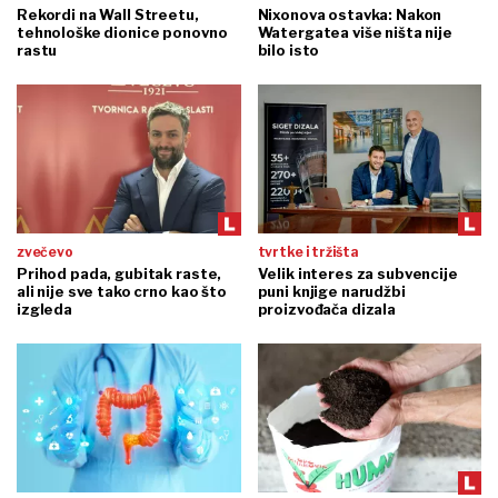
Rekordi na Wall Streetu,
Nixonova ostavka: Nakon
tehnološke dionice ponovno
Watergatea više ništa nije
rastu
bilo isto
zvečevo
tvrtke i tržišta
Prihod pada, gubitak raste,
Velik interes za subvencije
ali nije sve tako crno kao što
puni knjige narudžbi
izgleda
proizvođača dizala