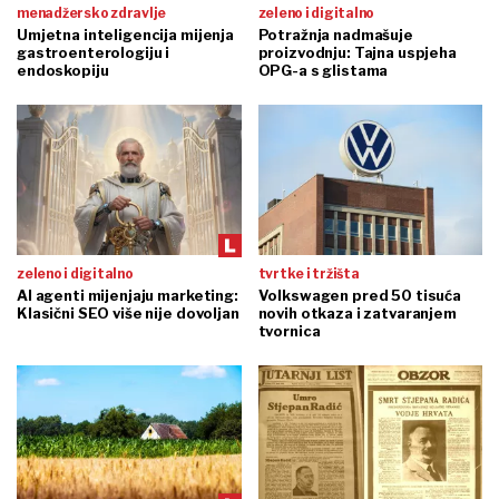
menadžersko zdravlje
zeleno i digitalno
Umjetna inteligencija mijenja
Potražnja nadmašuje
gastroenterologiju i
proizvodnju: Tajna uspjeha
endoskopiju
OPG-a s glistama
zeleno i digitalno
tvrtke i tržišta
AI agenti mijenjaju marketing:
Volkswagen pred 50 tisuća
Klasični SEO više nije dovoljan
novih otkaza i zatvaranjem
tvornica