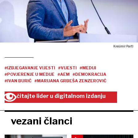
Krešimir Partl
#IZBJEGAVANJE VIJESTI
#VIJESTI
#MEDIJI
#POVJERENJE U MEDIJE
#AEM
#DEMOKRACIJA
#IVAN BURIĆ
#MARIJANA GRBEŠA ZENZEROVIĆ
čitajte lider u digitalnom izdanju
vezani članci