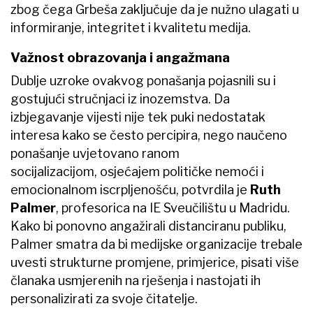
zbog čega Grbeša zaključuje da je nužno ulagati u
informiranje, integritet i kvalitetu medija.
Važnost obrazovanja i angažmana
Dublje uzroke ovakvog ponašanja pojasnili su i
gostujući stručnjaci iz inozemstva. Da
izbjegavanje vijesti nije tek puki nedostatak
interesa kako se često percipira, nego naučeno
ponašanje uvjetovano ranom
socijalizacijom, osjećajem političke nemoći i
emocionalnom iscrpljenošću, potvrdila je
Ruth
Palmer
, profesorica na IE Sveučilištu u Madridu.
Kako bi ponovno angažirali distanciranu publiku,
Palmer smatra da bi medijske organizacije trebale
uvesti strukturne promjene, primjerice, pisati više
članaka usmjerenih na rješenja i nastojati ih
personalizirati za svoje čitatelje.