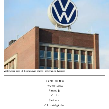
Volkswagen pred 50 tisuća novih otkaza i zatvaranjem tvornica
Biznis i politika
Tvrtke i tržišta
Financije
Kripto
Što i kako
Zeleno i digitalno