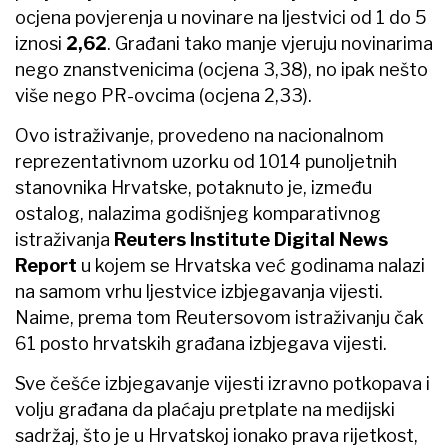
ocjena povjerenja u novinare na ljestvici od 1 do 5
iznosi
2,62
. Građani tako manje vjeruju novinarima
nego znanstvenicima (ocjena 3,38), no ipak nešto
više nego PR-ovcima (ocjena 2,33).
Ovo istraživanje, provedeno na nacionalnom
reprezentativnom uzorku od 1014 punoljetnih
stanovnika Hrvatske, potaknuto je, između
ostalog, nalazima godišnjeg komparativnog
istraživanja
Reuters Institute Digital News
Report
u kojem se Hrvatska već godinama nalazi
na samom vrhu ljestvice izbjegavanja vijesti.
Naime, prema tom Reutersovom istraživanju čak
61 posto hrvatskih građana izbjegava vijesti.
Sve češće izbjegavanje vijesti izravno potkopava i
volju građana da plaćaju pretplate na medijski
sadržaj, što je u Hrvatskoj ionako prava rijetkost,