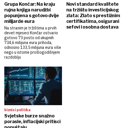
Grupa Končar: Na kraju
Novi standard kvalitete
rujna knjiga narudžbi
na tržištu investicijskog
popunjena s gotovo dvije
zlata: Zlato s prestižnim
milijarde eura
certifikatima, osigurani
sefovi i osobna dostava
Na stranim je tržištima u prvih
devet mjeseci Končar ostvario
gotovo 73 posto od ukupnih
734,6 milijuna eura prihoda,
odnosno 133,5 milijuna eura više
nego u istome prošlogodišnjem
razdoblju
biznis i politika
Svjetske burze snažno
porasle, inflacijski pritisci
popuštaju