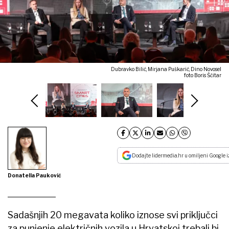
Dubravko Bilić, Mirjana Puškarić, Dino Novosel
foto Boris Ščitar
Dodajte lidermedia.hr u omiljeni Google i
Donatella Pauković
Sadašnjih 20 megavata koliko iznose svi priključci
za punjenje električnih vozila u Hrvatskoj trebali bi