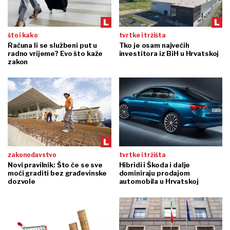
što i kako
tvrtke i tržišta
Računa li se službeni put u
Tko je osam najvećih
radno vrijeme? Evo što kaže
investitora iz BiH u Hrvatskoj
zakon
zakonodavstvo
tvrtke i tržišta
Novi pravilnik: Što će se sve
Hibridi i Škoda i dalje
moći graditi bez građevinske
dominiraju prodajom
dozvole
automobila u Hrvatskoj