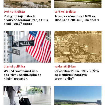
tvrtke i tržišta
tvrtke i tržišta
Polugodišnji prihodi
Tromjesečna dobit MOL-a
proizvođača naoružanja CSG
skočila na 786 milijuna dolara
skočili za 17 posto
biznis i politika
na današnji dan
Wall Street zaustavio
Rekordne 1986. i 2025.: Što
pozitivnu seriju, čeka se
se u turizmu zapravo
ključni podatak
promijenilo?