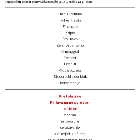
Polugodišnji prihodi proizvođača naoružanja CSG skočili za 17 posto
Biznis i politika
Tvrtke i tržišta
Financije
Kripto
Što i kako
Zeleno i digitalno
Unplugged
Podcast
Lider BI
Klub izvoznika
Studentski Lider klub
Konferencije
Pretplati se
Prijava na newsletter
e-lider
o nama
impressum
oglašavanje
opći uvjeti korištenja