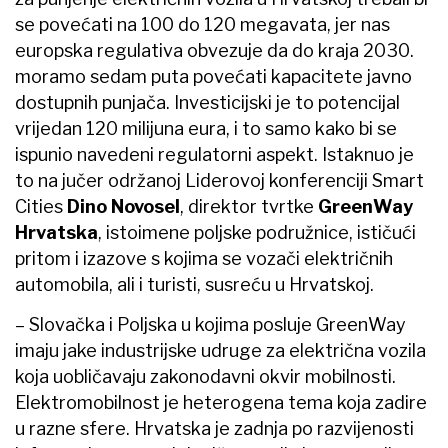
se povećati na 100 do 120 megavata, jer nas
europska regulativa obvezuje da do kraja 2030.
moramo sedam puta povećati kapacitete javno
dostupnih punjača. Investicijski je to potencijal
vrijedan 120 milijuna eura, i to samo kako bi se
ispunio navedeni regulatorni aspekt. Istaknuo je
to na jučer održanoj Liderovoj konferenciji Smart
Cities
Dino Novosel
, direktor tvrtke
GreenWay
Hrvatska
, istoimene poljske podružnice, ističući
pritom i izazove s kojima se vozači električnih
automobila, ali i turisti, susreću u Hrvatskoj.
– Slovačka i Poljska u kojima posluje GreenWay
imaju jake industrijske udruge za električna vozila
koja uobličavaju zakonodavni okvir mobilnosti.
Elektromobilnost je heterogena tema koja zadire
u razne sfere. Hrvatska je zadnja po razvijenosti