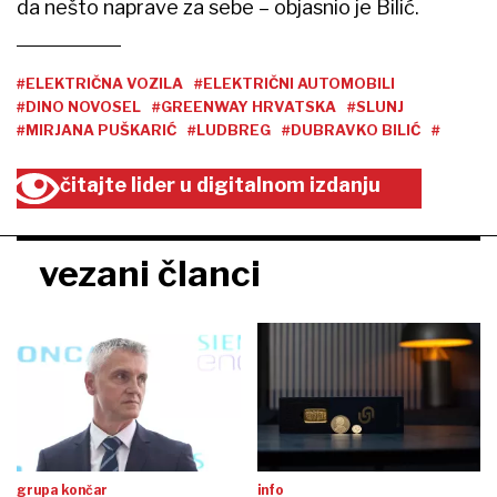
da nešto naprave za sebe – objasnio je Bilić.
#ELEKTRIČNA VOZILA
#ELEKTRIČNI AUTOMOBILI
#DINO NOVOSEL
#GREENWAY HRVATSKA
#SLUNJ
#MIRJANA PUŠKARIĆ
#LUDBREG
#DUBRAVKO BILIĆ
#
čitajte lider u digitalnom izdanju
vezani članci
grupa končar
info