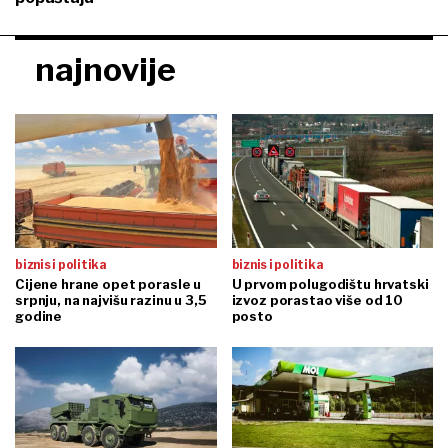
najnovije
biznis i politika
biznis i politika
Cijene hrane opet porasle u
U prvom polugodištu hrvatski
srpnju, na najvišu razinu u 3,5
izvoz porastao više od 10
godine
posto