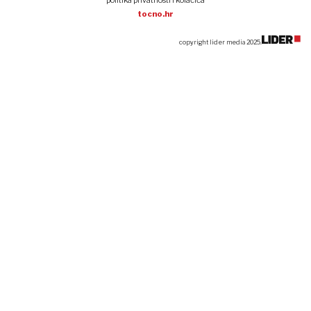
politika privatnosti i kolačića
tocno.hr
copyright lider media 2025.