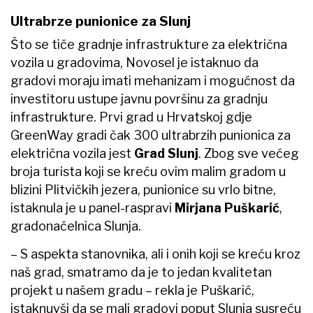
Ultrabrze punionice za Slunj
Što se tiče gradnje infrastrukture za električna
vozila u gradovima, Novosel je istaknuo da
gradovi moraju imati mehanizam i mogućnost da
investitoru ustupe javnu površinu za gradnju
infrastrukture. Prvi grad u Hrvatskoj gdje
GreenWay gradi čak 300 ultrabrzih punionica za
električna vozila jest
Grad Slunj
. Zbog sve većeg
broja turista koji se kreću ovim malim gradom u
blizini Plitvičkih jezera, punionice su vrlo bitne,
istaknula je u panel-raspravi
Mirjana Puškarić
,
gradonačelnica Slunja.
– S aspekta stanovnika, ali i onih koji se kreću kroz
naš grad, smatramo da je to jedan kvalitetan
projekt u našem gradu – rekla je Puškarić,
istaknuvši da se mali gradovi poput Slunja susreću