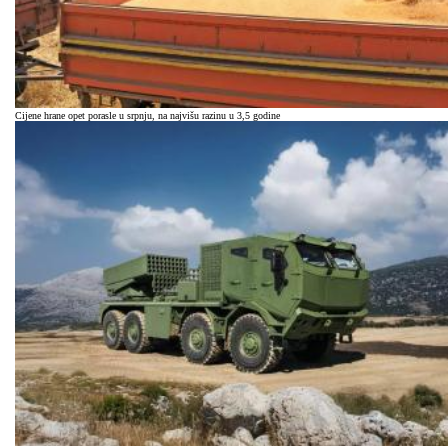
Cijene hrane opet porasle u srpnju, na najvišu razinu u 3,5 godine