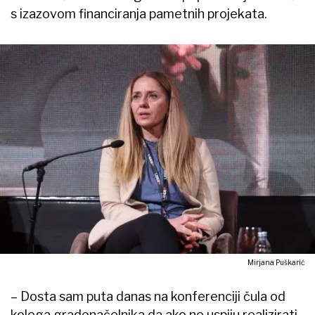
s izazovom financiranja pametnih projekata.
Mirjana Puškarić
– Dosta sam puta danas na konferenciji čula od
kolega gradonačelnika da ako ne uspiju realizirati