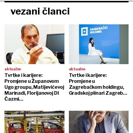
vezani članci
aktualno
aktualno
Tvrtke i karijere:
Tvrtke i karijere:
Promjene u Županovom
Promjene u
Ugo groupu, Matijevićevoj
Zagrebačkom holdingu,
Marinadi, Florijanovoj DI
Gradskoj plinari Zagreb…
Čazmi…