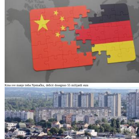
Kina sve manje treba Njemačku, deficit dosegnuo 55 milijardi eura