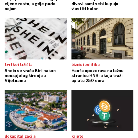
cijene rastu, a gdje pada
divovi sami sebi kupuju
najam
vlastiti balon
tvrtke i tržišta
biznis i politika
Shein se vraća Kini nakon
Hanfa upozorava na lažnu
neuspjelog širenja u
stranicu HNB-a koja traži
Vijetnamu
uplatu 250 eura
dokapitalizacija
kripto