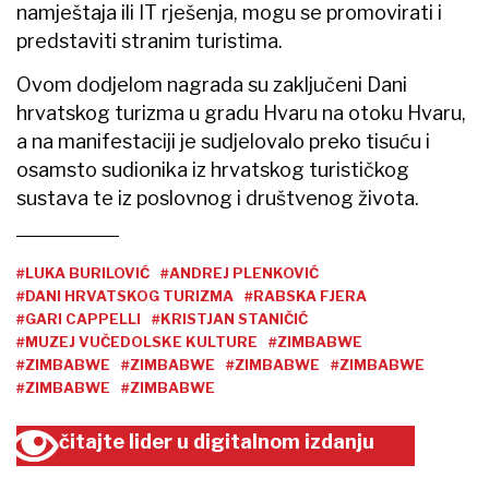
namještaja ili IT rješenja, mogu se promovirati i
predstaviti stranim turistima.
Ovom dodjelom nagrada su zaključeni Dani
hrvatskog turizma u gradu Hvaru na otoku Hvaru,
a na manifestaciji je sudjelovalo preko tisuću i
osamsto sudionika iz hrvatskog turističkog
sustava te iz poslovnog i društvenog života.
#LUKA BURILOVIĆ
#ANDREJ PLENKOVIĆ
#DANI HRVATSKOG TURIZMA
#RABSKA FJERA
#GARI CAPPELLI
#KRISTJAN STANIČIĆ
#MUZEJ VUČEDOLSKE KULTURE
#ZIMBABWE
#ZIMBABWE
#ZIMBABWE
#ZIMBABWE
#ZIMBABWE
#ZIMBABWE
#ZIMBABWE
čitajte lider u digitalnom izdanju