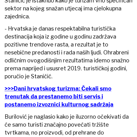
Staničić je istaknuo kako je turizam vrlo specifičan
sektor na kojeg snažan utjecaj ima cjelokupna
zajednica.
- Hrvatska je danas respektabilna turistička
destinacija koja iz godine u godinu zadržava
pozitivne trendove rasta, a rezultat je to
nesebične predanosti i rada naših ljudi. Ohrabreni
odličnim ovogodišnjim rezultatima idemo snažno
prema naprijed i ususret 2019. turističkoj godini,
poručio je Staničić.
>>>Dani hrvatskog turizma: Čekali smo
trenutak da prestanemo biti servis i
postanemo izvoznici kulturnog sadržaja
Burilović je naglasio kako je iluzorno očekivati da
će samo turisti značajno povećati tržište
tvrtkama, no proizvodi, od prehrane do