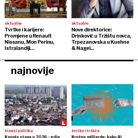
aktualno
aktualno
Tvrtke i karijere:
Nove direktorice:
Promjene u Renault
Drinković u Tržištu novca,
Nissanu, Mon Perinu,
Trpezanovska u Kuehne
Istralandiji…
& Nagel...
najnovije
biznis i politika
tvrtke i tržišta
Kupnja stana u 2026.: gdje
Kružne milijarde: kako AI