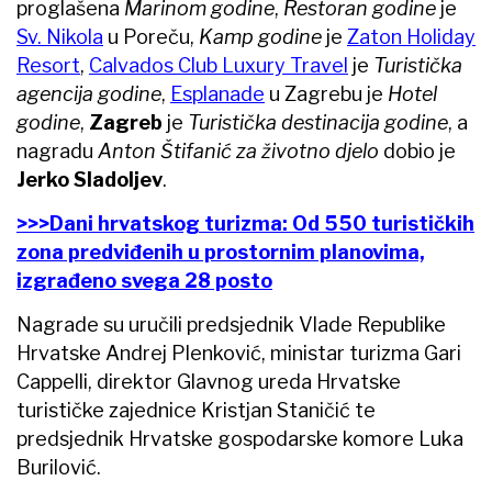
proglašena
Marinom godine
,
Restoran godine
je
Sv. Nikola
u Poreču,
Kamp godine
je
Zaton Holiday
Resort
,
Calvados Club Luxury Travel
je
Turistička
agencija godine
,
Esplanade
u Zagrebu je
Hotel
godine
,
Zagreb
je
Turistička destinacija godine
, a
nagradu
Anton Štifanić za životno djelo
dobio je
Jerko Sladoljev
.
>>>Dani hrvatskog turizma: Od 550 turističkih
zona predviđenih u prostornim planovima,
izgrađeno svega 28 posto
Nagrade su uručili predsjednik Vlade Republike
Hrvatske Andrej Plenković, ministar turizma Gari
Cappelli, direktor Glavnog ureda Hrvatske
turističke zajednice Kristjan Staničić te
predsjednik Hrvatske gospodarske komore Luka
Burilović.