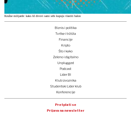
Kružne milijarde: kako AI divovi sami sebi kupuju vlastiti balon
Biznis i politika
Tvrtke i tržišta
Financije
Kripto
Što i kako
Zeleno i digitalno
Unplugged
Podcast
Lider BI
Klub izvoznika
Studentski Lider klub
Konferencije
Pretplati se
Prijava na newsletter
e-lider
o nama
impressum