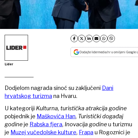
Dodajte lidermedia.hr u omiljeni Google i
Lider
Dodjelom nagrada sinoć su zaključeni
Dani
hrvatskog turizma
na Hvaru.
U kategoriji
Kulturna, turistička atrakcija godine
pobjednik je
Maškovića Han
,
Turistički događaj
godine
je
Rabska fjera
,
Inovacija godine
u turizmu
je
Muzej vučedolske kulture
,
Frapa
u Rogoznici je