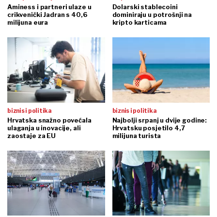
Aminess i partneri ulaze u
Dolarski stablecoini
crikvenički Jadran s 40,6
dominiraju u potrošnji na
milijuna eura
kripto karticama
biznis i politika
biznis i politika
Hrvatska snažno povećala
Najbolji srpanj u dvije godine:
ulaganja u inovacije, ali
Hrvatsku posjetilo 4,7
zaostaje za EU
milijuna turista