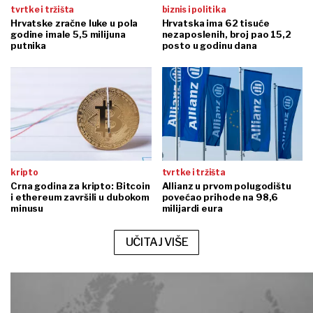
tvrtke i tržišta
biznis i politika
Hrvatske zračne luke u pola
Hrvatska ima 62 tisuće
godine imale 5,5 milijuna
nezaposlenih, broj pao 15,2
putnika
posto u godinu dana
kripto
tvrtke i tržišta
Crna godina za kripto: Bitcoin
Allianz u prvom polugodištu
i ethereum završili u dubokom
povećao prihode na 98,6
minusu
milijardi eura
UČITAJ VIŠE