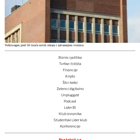
Volkswagen pred 50 tisuća novih otkaza i zatvaranjem tvornica
Biznis i politika
Tvrtke i tržišta
Financije
Kripto
Što i kako
Zeleno i digitalno
Unplugged
Podcast
Lider BI
Klub izvoznika
Studentski Lider klub
Konferencije
Pretplati se