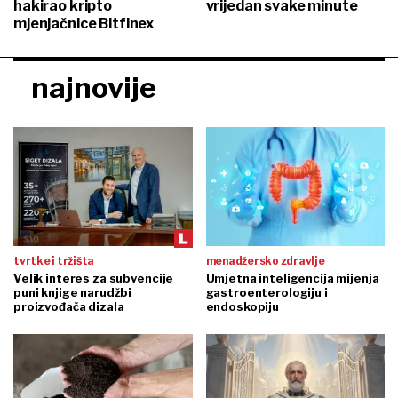
hakirao kripto
vrijedan svake minute
mjenjačnice Bitfinex
najnovije
tvrtke i tržišta
menadžersko zdravlje
Velik interes za subvencije
Umjetna inteligencija mijenja
puni knjige narudžbi
gastroenterologiju i
proizvođača dizala
endoskopiju