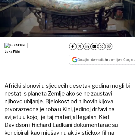
Luka Fišić
Dodajte lidermedia.hr u omiljeni Google i
Afrički slonovi u sljedećih desetak godina mogli bi
nestati s planeta Zemlje ako se ne zaustavi
njihovo ubijanje. Bjelokost od njihovih kljova
prvorazredna je roba u Kini, jedinoj državi na
svijetu u kojoj je taj materijal legalan. Kief
Davidson i Richard Ladkani dokumentarac su
koncipirali kao mješavinu aktivističkog filma i