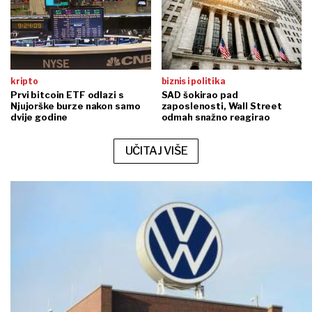
kripto
biznis i politika
Prvi bitcoin ETF odlazi s
SAD šokirao pad
Njujorške burze nakon samo
zaposlenosti, Wall Street
dvije godine
odmah snažno reagirao
UČITAJ VIŠE