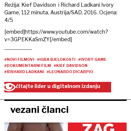
Režija: Kief Davidson i Richard Ladkani Ivory
Game, 112 minuta, Austrija/SAD, 2016. Ocjena:
4/5
[embed]https://www.youtube.com/watch?
v=3GPEKKaSmZY[/embed]
#NOVI FILMOVI
#IGRA BJELOKOSTI
#IVORY GAME
#DOKUMENTARNI FILM
#KIEF DAVIDSON
#RISHARD LADKANI
#LEONARDO DICARPIO
čitajte lider u digitalnom izdanju
vezani članci