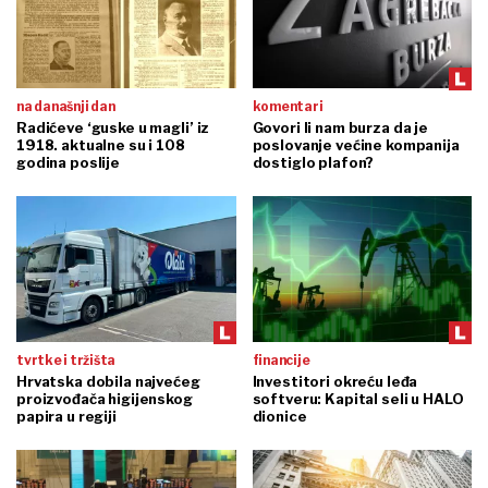
na današnji dan
komentari
Radićeve ‘guske u magli’ iz
Govori li nam burza da je
1918. aktualne su i 108
poslovanje većine kompanija
godina poslije
dostiglo plafon?
tvrtke i tržišta
financije
Hrvatska dobila najvećeg
Investitori okreću leđa
proizvođača higijenskog
softveru: Kapital seli u HALO
papira u regiji
dionice