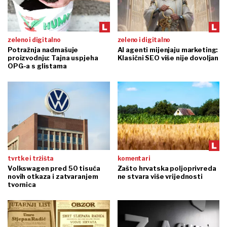
zeleno i digitalno
zeleno i digitalno
Potražnja nadmašuje
AI agenti mijenjaju marketing:
proizvodnju: Tajna uspjeha
Klasični SEO više nije dovoljan
OPG-a s glistama
tvrtke i tržišta
komentari
Volkswagen pred 50 tisuća
Zašto hrvatska poljoprivreda
novih otkaza i zatvaranjem
ne stvara više vrijednosti
tvornica