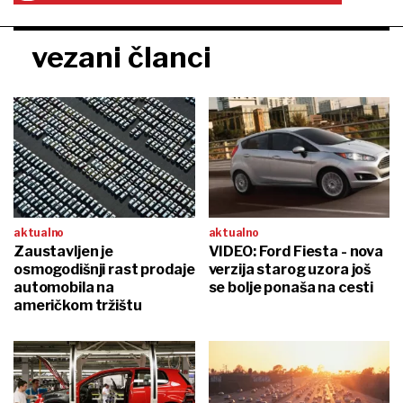
vezani članci
aktualno
aktualno
Zaustavljen je
VIDEO: Ford Fiesta - nova
osmogodišnji rast prodaje
verzija starog uzora još
automobila na
se bolje ponaša na cesti
američkom tržištu