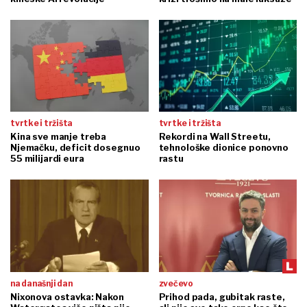
tvrtke i tržišta
tvrtke i tržišta
Kina sve manje treba
Rekordi na Wall Streetu,
Njemačku, deficit dosegnuo
tehnološke dionice ponovno
55 milijardi eura
rastu
na današnji dan
zvečevo
Nixonova ostavka: Nakon
Prihod pada, gubitak raste,