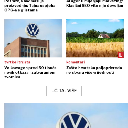
Potražnja nadmašuje
AI agenti mijenjaju marketing:
proizvodnju: Tajna uspjeha
Klasični SEO više nije dovoljan
OPG-a s glistama
tvrtke i tržišta
komentari
Volkswagen pred 50 tisuća
Zašto hrvatska poljoprivreda
novih otkaza i zatvaranjem
ne stvara više vrijednosti
tvornica
UČITAJ VIŠE