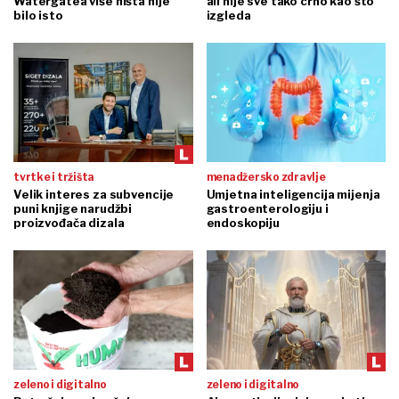
Watergatea više ništa nije
ali nije sve tako crno kao što
bilo isto
izgleda
tvrtke i tržišta
menadžersko zdravlje
Velik interes za subvencije
Umjetna inteligencija mijenja
puni knjige narudžbi
gastroenterologiju i
proizvođača dizala
endoskopiju
zeleno i digitalno
zeleno i digitalno