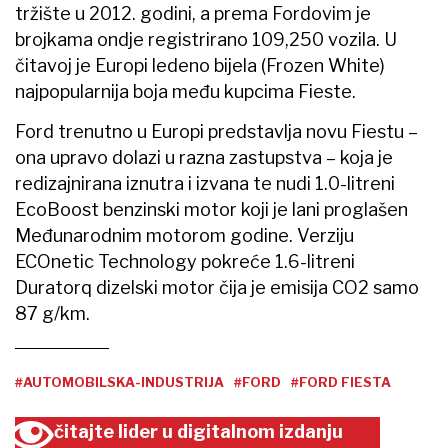
tržište u 2012. godini, a prema Fordovim je
brojkama ondje registrirano 109,250 vozila. U
čitavoj je Europi ledeno bijela (Frozen White)
najpopularnija boja među kupcima Fieste.
Ford trenutno u Europi predstavlja novu Fiestu –
ona upravo dolazi u razna zastupstva – koja je
redizajnirana iznutra i izvana te nudi 1.0-litreni
EcoBoost benzinski motor koji je lani proglašen
Međunarodnim motorom godine. Verziju
ECOnetic Technology pokreće 1.6-litreni
Duratorq dizelski motor čija je emisija CO2 samo
87 g/km.
#AUTOMOBILSKA-INDUSTRIJA
#FORD
#FORD FIESTA
čitajte lider u digitalnom izdanju