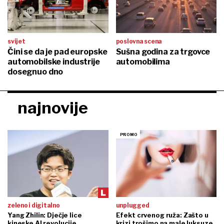
svijet
poslovna scena
Čini se da je pad europske
Sušna godina za trgovce
automobilske industrije
automobilima
dosegnuo dno
najnovije
zeleno i digitalno
unplugged
Yang Zhilin: Dječje lice
Efekt crvenog ruža: Zašto u
kineske AI revolucije
krizi trošimo na male luksuze