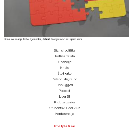
Kina sve manje treba Njemačku, deficit dosegnuo 55 milijardi eura
Biznis i politika
Tvrtke i tržišta
Financije
Kripto
Što i kako
Zeleno i digitalno
Unplugged
Podcast
Lider BI
Klub izvoznika
Studentski Lider klub
Konferencije
Pretplati se