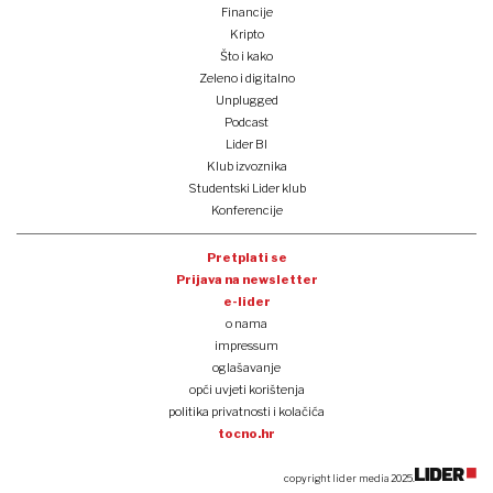
Financije
Kripto
Što i kako
Zeleno i digitalno
Unplugged
Podcast
Lider BI
Klub izvoznika
Studentski Lider klub
Konferencije
Pretplati se
Prijava na newsletter
e-lider
o nama
impressum
oglašavanje
opći uvjeti korištenja
politika privatnosti i kolačića
tocno.hr
copyright lider media 2025.