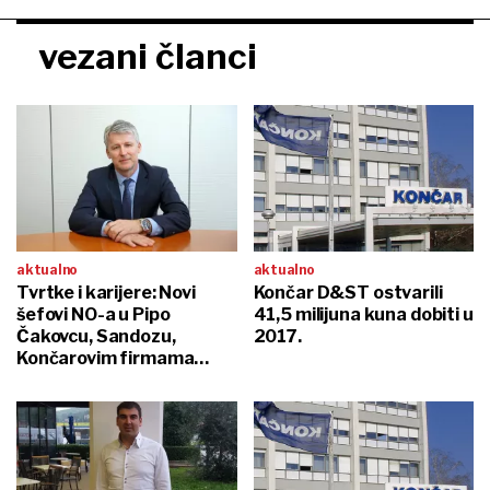
vezani članci
aktualno
aktualno
Tvrtke i karijere: Novi
Končar D&ST ostvarili
šefovi NO-a u Pipo
41,5 milijuna kuna dobiti u
Čakovcu, Sandozu,
2017.
Končarovim firmama…