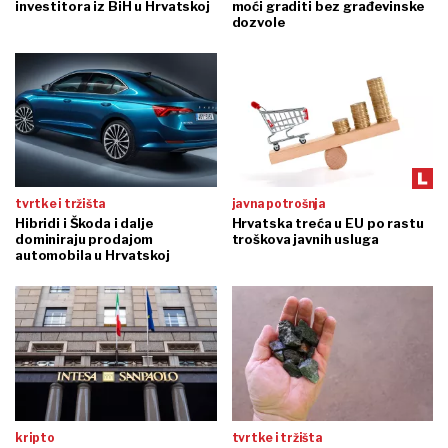
investitora iz BiH u Hrvatskoj
moći graditi bez građevinske
dozvole
tvrtke i tržišta
javna potrošnja
Hibridi i Škoda i dalje
Hrvatska treća u EU po rastu
dominiraju prodajom
troškova javnih usluga
automobila u Hrvatskoj
kripto
tvrtke i tržišta