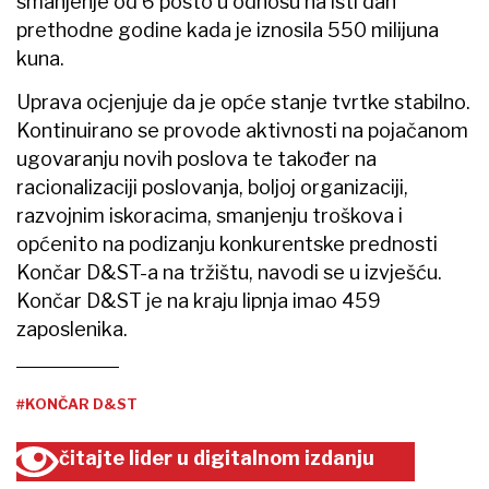
smanjenje od 6 posto u odnosu na isti dan
prethodne godine kada je iznosila 550 milijuna
kuna.
Uprava ocjenjuje da je opće stanje tvrtke stabilno.
Kontinuirano se provode aktivnosti na pojačanom
ugovaranju novih poslova te također na
racionalizaciji poslovanja, boljoj organizaciji,
razvojnim iskoracima, smanjenju troškova i
općenito na podizanju konkurentske prednosti
Končar D&ST-a na tržištu, navodi se u izvješću.
Končar D&ST je na kraju lipnja imao 459
zaposlenika.
#KONČAR D&ST
čitajte lider u digitalnom izdanju