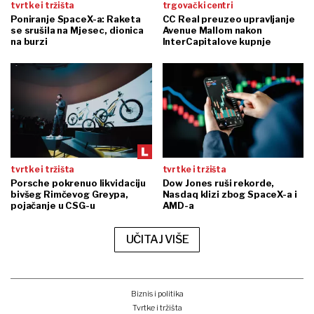
tvrtke i tržišta
trgovački centri
Poniranje SpaceX-a: Raketa
CC Real preuzeo upravljanje
se srušila na Mjesec, dionica
Avenue Mallom nakon
na burzi
InterCapitalove kupnje
tvrtke i tržišta
tvrtke i tržišta
Porsche pokrenuo likvidaciju
Dow Jones ruši rekorde,
bivšeg Rimčevog Greypa,
Nasdaq klizi zbog SpaceX-a i
pojačanje u CSG-u
AMD-a
UČITAJ VIŠE
Biznis i politika
Tvrtke i tržišta