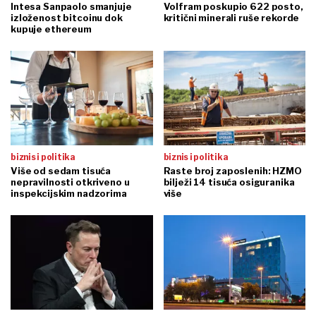
Intesa Sanpaolo smanjuje
Volfram poskupio 622 posto,
izloženost bitcoinu dok
kritični minerali ruše rekorde
kupuje ethereum
biznis i politika
biznis i politika
Više od sedam tisuća
Raste broj zaposlenih: HZMO
nepravilnosti otkriveno u
bilježi 14 tisuća osiguranika
inspekcijskim nadzorima
više