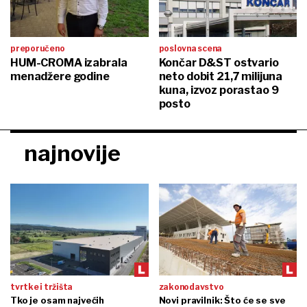
preporučeno
poslovna scena
HUM-CROMA izabrala
Končar D&ST ostvario
menadžere godine
neto dobit 21,7 milijuna
kuna, izvoz porastao 9
posto
najnovije
tvrtke i tržišta
zakonodavstvo
Tko je osam najvećih
Novi pravilnik: Što će se sve