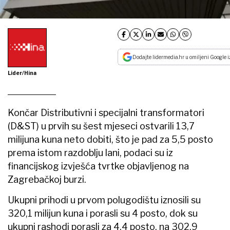
Dodajte lidermedia.hr u omiljeni Google i
Lider/Hina
Končar Distributivni i specijalni transformatori
(D&ST) u prvih su šest mjeseci ostvarili 13,7
milijuna kuna neto dobiti, što je pad za 5,5 posto
prema istom razdoblju lani, podaci su iz
financijskog izvješća tvrtke objavljenog na
Zagrebačkoj burzi.
Ukupni prihodi u prvom polugodištu iznosili su
320,1 milijun kuna i porasli su 4 posto, dok su
ukupni rashodi porasli za 4,4 posto, na 302,9