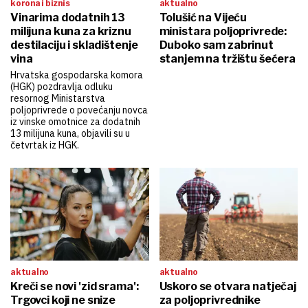
korona i biznis
aktualno
Vinarima dodatnih 13
Tolušić na Vijeću
milijuna kuna za kriznu
ministara poljoprivrede:
destilaciju i skladištenje
Duboko sam zabrinut
vina
stanjem na tržištu šećera
Hrvatska gospodarska komora
(HGK) pozdravlja odluku
resornog Ministarstva
poljoprivrede o povećanju novca
iz vinske omotnice za dodatnih
13 milijuna kuna, objavili su u
četvrtak iz HGK.
aktualno
aktualno
Kreči se novi 'zid srama':
Uskoro se otvara natječaj
Trgovci koji ne snize
za poljoprivrednike