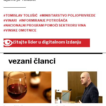
#TOMISLAV TOLUŠIĆ
#MINISTARSTVO POLJOPRIVREDE
#VINARI
#INFORMIRANJE POTROŠAČA
#NACIONALNI PROGRAM POMOĆI SEKTRORU VINA
#VINSKE OMOTNICE
čitajte lider u digitalnom izdanju
vezani članci