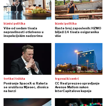
biznis i politika
biznis i politika
Više od sedam tisuća
Raste broj zaposlenih: HZMO
nepravilnosti otkriveno u
bilježi 14 tisuća osiguranika
inspekcijskim nadzorima
više
tvrtke i tržišta
trgovački centri
Poniranje SpaceX-a: Raketa
CC Real preuzeo upravljanje
se srušila na Mjesec, dionica
Avenue Mallom nakon
na burzi
InterCapitalove kupnje