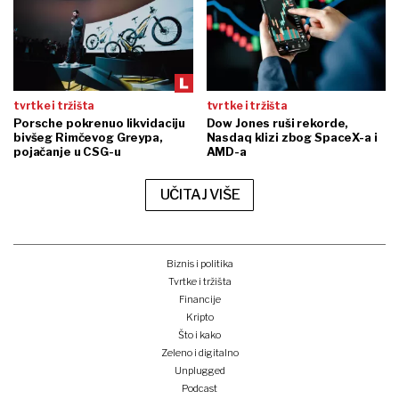
tvrtke i tržišta
tvrtke i tržišta
Porsche pokrenuo likvidaciju
Dow Jones ruši rekorde,
bivšeg Rimčevog Greypa,
Nasdaq klizi zbog SpaceX-a i
pojačanje u CSG-u
AMD-a
UČITAJ VIŠE
Biznis i politika
Tvrtke i tržišta
Financije
Kripto
Što i kako
Zeleno i digitalno
Unplugged
Podcast