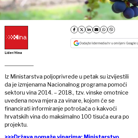
Dodajte lidermedia.hr u omiljeni Google i
Lider/Hina
Iz Ministarstva poljoprivrede u petak su izvijestili
da je izmjenama Nacionalnog programa pomoći
sektoru vina 2014. – 2018., tzv. vinske omotnice
uvedena nova mjera za vinare, kojom će se
financirati informiranje potrošača o kakvoći
hrvatskih vina do maksimalno 100 tisuća eura po
projektu.
>>>Država pomaže vinarima: Ministarstvo