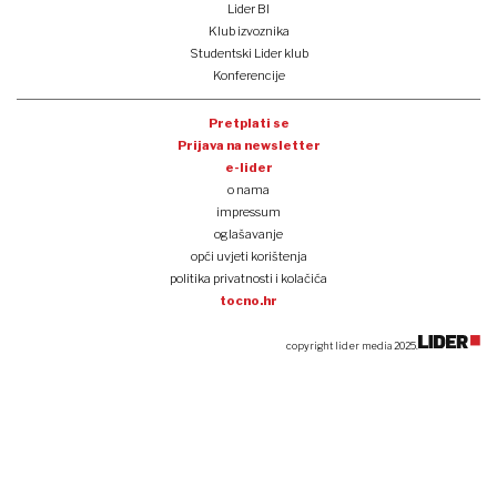
Lider BI
Klub izvoznika
Studentski Lider klub
Konferencije
Pretplati se
Prijava na newsletter
e-lider
o nama
impressum
oglašavanje
opći uvjeti korištenja
politika privatnosti i kolačića
tocno.hr
copyright lider media 2025.