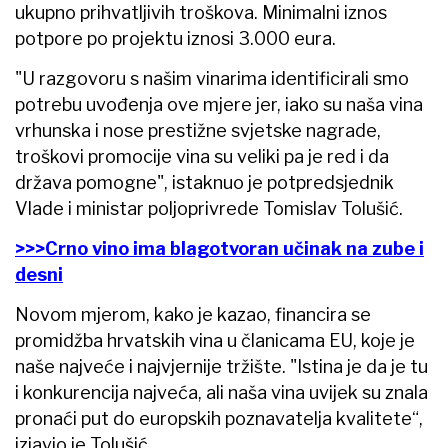
ukupno prihvatljivih troškova. Minimalni iznos
potpore po projektu iznosi 3.000 eura.
"U razgovoru s našim vinarima identificirali smo
potrebu uvođenja ove mjere jer, iako su naša vina
vrhunska i nose prestižne svjetske nagrade,
troškovi promocije vina su veliki pa je red i da
država pomogne", istaknuo je potpredsjednik
Vlade i ministar poljoprivrede Tomislav Tolušić.
>>>Crno vino ima blagotvoran učinak na zube i
desni
Novom mjerom, kako je kazao, financira se
promidžba hrvatskih vina u članicama EU, koje je
naše najveće i najvjernije tržište. "Istina je da je tu
i konkurencija najveća, ali naša vina uvijek su znala
pronaći put do europskih poznavatelja kvalitete“,
izjavio je Tolušić.