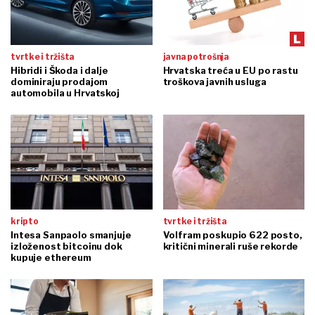
tvrtke i tržišta
javna potrošnja
Hibridi i Škoda i dalje
Hrvatska treća u EU po rastu
dominiraju prodajom
troškova javnih usluga
automobila u Hrvatskoj
kripto
tvrtke i tržišta
Intesa Sanpaolo smanjuje
Volfram poskupio 622 posto,
izloženost bitcoinu dok
kritični minerali ruše rekorde
kupuje ethereum