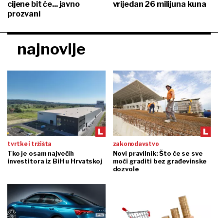
cijene bit će... javno
vrijedan 26 milijuna kuna
prozvani
najnovije
tvrtke i tržišta
zakonodavstvo
Tko je osam najvećih
Novi pravilnik: Što će se sve
investitora iz BiH u Hrvatskoj
moći graditi bez građevinske
dozvole