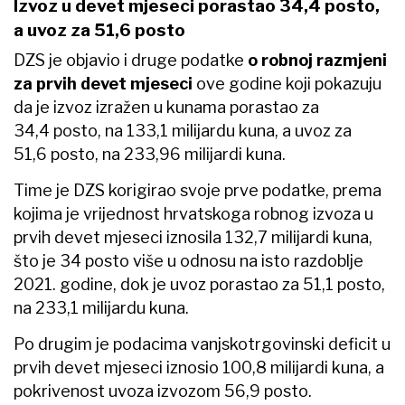
Izvoz u devet mjeseci porastao 34,4 posto,
a uvoz za 51,6 posto
DZS je objavio i druge podatke
o robnoj razmjeni
za prvih devet mjeseci
ove godine koji pokazuju
da je izvoz izražen u kunama porastao za
34,4 posto, na 133,1 milijardu kuna, a uvoz za
51,6 posto, na 233,96 milijardi kuna.
Time je DZS korigirao svoje prve podatke, prema
kojima je vrijednost hrvatskoga robnog izvoza u
prvih devet mjeseci iznosila 132,7 milijardi kuna,
što je 34 posto više u odnosu na isto razdoblje
2021. godine, dok je uvoz porastao za 51,1 posto,
na 233,1 milijardu kuna.
Po drugim je podacima vanjskotrgovinski deficit u
prvih devet mjeseci iznosio 100,8 milijardi kuna, a
pokrivenost uvoza izvozom 56,9 posto.