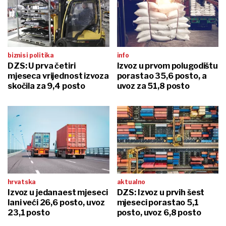
biznis i politika
info
DZS: U prva četiri
Izvoz u prvom polugodištu
mjeseca vrijednost izvoza
porastao 35,6 posto, a
skočila za 9,4 posto
uvoz za 51,8 posto
hrvatska
aktualno
Izvoz u jedanaest mjeseci
DZS: Izvoz u prvih šest
lani veći 26,6 posto, uvoz
mjeseci porastao 5,1
23,1 posto
posto, uvoz 6,8 posto