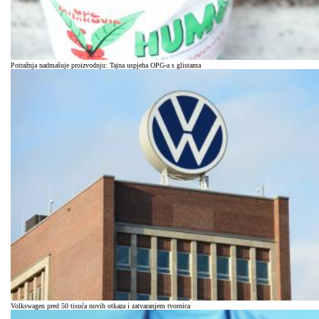
Potražnja nadmašuje proizvodnju: Tajna uspjeha OPG-a s glistama
Volkswagen pred 50 tisuća novih otkaza i zatvaranjem tvornica