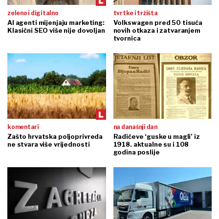
zeleno i digitalno
tvrtke i tržišta
AI agenti mijenjaju marketing:
Volkswagen pred 50 tisuća
Klasični SEO više nije dovoljan
novih otkaza i zatvaranjem
tvornica
komentari
na današnji dan
Zašto hrvatska poljoprivreda
Radićeve ‘guske u magli’ iz
ne stvara više vrijednosti
1918. aktualne su i 108
godina poslije