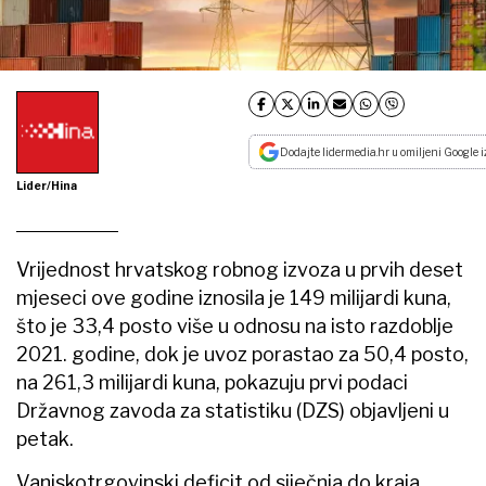
Dodajte lidermedia.hr u omiljeni Google i
Lider/Hina
Vrijednost hrvatskog robnog izvoza u prvih deset
mjeseci ove godine iznosila je 149 milijardi kuna,
što je 33,4 posto više u odnosu na isto razdoblje
2021. godine, dok je uvoz porastao za 50,4 posto,
na 261,3 milijardi kuna, pokazuju prvi podaci
Državnog zavoda za statistiku (DZS) objavljeni u
petak.
Vanjskotrgovinski deficit od siječnja do kraja