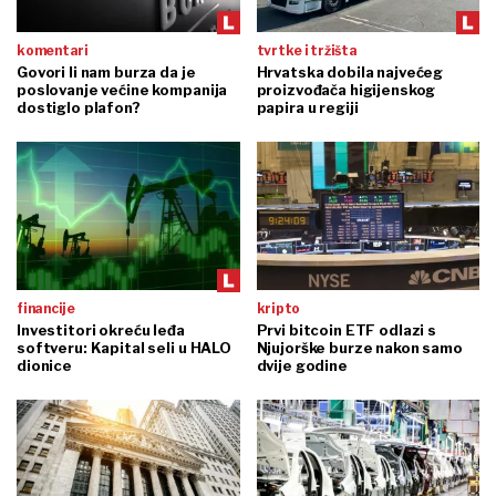
komentari
tvrtke i tržišta
Govori li nam burza da je
Hrvatska dobila najvećeg
poslovanje većine kompanija
proizvođača higijenskog
dostiglo plafon?
papira u regiji
financije
kripto
Investitori okreću leđa
Prvi bitcoin ETF odlazi s
softveru: Kapital seli u HALO
Njujorške burze nakon samo
dionice
dvije godine