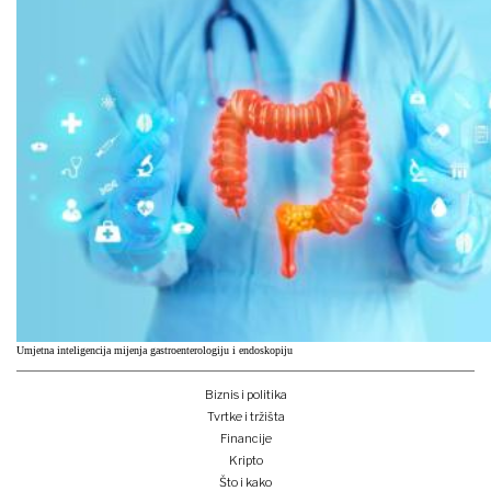
Umjetna inteligencija mijenja gastroenterologiju i endoskopiju
Biznis i politika
Tvrtke i tržišta
Financije
Kripto
Što i kako