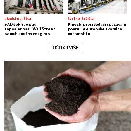
biznis i politika
tvrtke i tržišta
SAD šokirao pad
Kineski proizvođači spašavaju
zaposlenosti, Wall Street
posrnule europske tvornice
odmah snažno reagirao
automobila
UČITAJ VIŠE