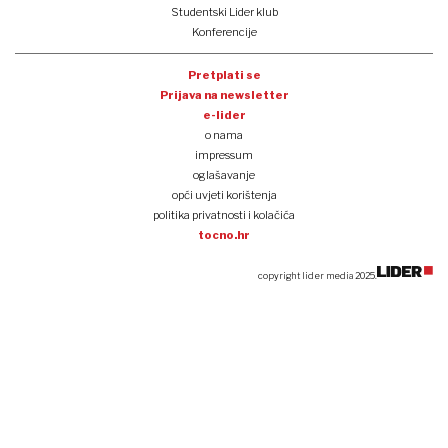
Studentski Lider klub
Konferencije
Pretplati se
Prijava na newsletter
e-lider
o nama
impressum
oglašavanje
opći uvjeti korištenja
politika privatnosti i kolačića
tocno.hr
copyright lider media 2025.