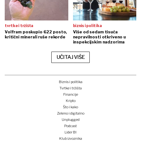
tvrtke i tržišta
biznis i politika
Volfram poskupio 622 posto,
Više od sedam tisuća
kritični minerali ruše rekorde
nepravilnosti otkriveno u
inspekcijskim nadzorima
UČITAJ VIŠE
Biznis i politika
Tvrtke i tržišta
Financije
Kripto
Što i kako
Zeleno i digitalno
Unplugged
Podcast
Lider BI
Klub izvoznika