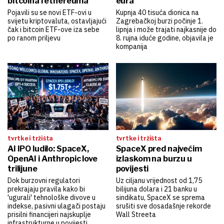
bitcoina i ethereuma
eura
Pojavili su se novi ETF-ovi u
Kupnja 40 tisuća dionica na
svijetu kriptovaluta, ostavljajući
Zagrebačkoj burzi počinje 1.
čak i bitcoin ETF-ove iza sebe
lipnja i može trajati najkasnije do
po ranom priljevu
8. rujna iduće godine, objavila je
kompanija
tvrtke i tržišta
tvrtke i tržišta
AI IPO ludilo: SpaceX,
SpaceX pred najvećim
OpenAI i Anthropic love
izlaskom na burzu u
trilijune
povijesti
Dok burzovni regulatori
Uz ciljanu vrijednost od 1,75
prekrajaju pravila kako bi
bilijuna dolara i 21 banku u
'ugurali' tehnološke divove u
sindikatu, SpaceX se sprema
indekse, pasivni ulagači postaju
srušiti sve dosadašnje rekorde
prisilni financijeri najskuplje
Wall Streeta
infrastrukturne u povijesti.