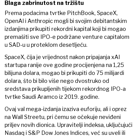
Blaga zabrinutost na tržištu
Prema podacima tvrtke PitchBook, SpaceX,
OpenAI i Anthropic mogli bi svojim debitantskim
izdanjima prikupiti rekordni kapital koji bi mogao
premašiti sve IPO-e podržane venture capitalom
u SAD-u u proteklom desetljeću.
SpaceX, čija je vrijednost nakon pripajanja xAI
startupa ranije ove godine procijenjena na 1,25
bilijuna dolara, mogao bi prikupiti do 75 milijardi
dolara, što bi bilo više nego dvostruko od
sredstava prikupljenih tijekom rekordnog IPO-a
tvrtke Saudi Aramco iz 2019. godine.
Ovaj val mega-izdanja izaziva euforiju, ali i oprez
na Wall Streetu, pri čemu se očekuje neviđeni
priljev novih dionica. Upravitelji indeksa, uključujući
Nasdaq i S&P Dow Jones Indices, već su uveli ili