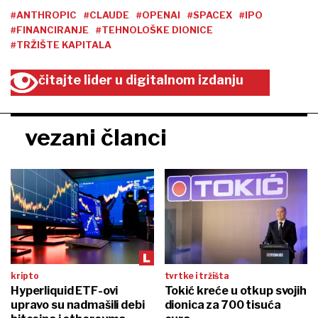
#ANTHROPIC
#CLAUDE
#OPENAI
#SPACEX
#IPO
#FINANCIRANJE
#TEHNOLOŠKE DIONICE
#TRŽIŠTE KAPITALA
čitajte lider u digitalnom izdanju
vezani članci
kripto
tvrtke i tržišta
Hyperliquid ETF-ovi
Tokić kreće u otkup svojih
upravo su nadmašili debi
dionica za 700 tisuća