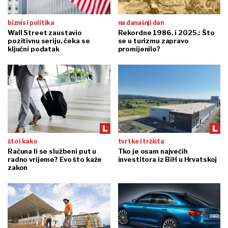
biznis i politika
na današnji dan
Wall Street zaustavio
Rekordne 1986. i 2025.: Što
pozitivnu seriju, čeka se
se u turizmu zapravo
ključni podatak
promijenilo?
što i kako
tvrtke i tržišta
Računa li se službeni put u
Tko je osam najvećih
radno vrijeme? Evo što kaže
investitora iz BiH u Hrvatskoj
zakon