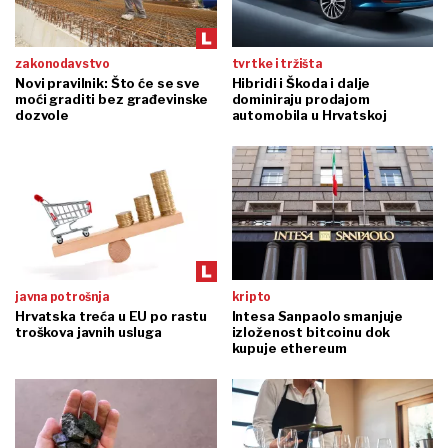
zakonodavstvo
tvrtke i tržišta
Novi pravilnik: Što će se sve
Hibridi i Škoda i dalje
moći graditi bez građevinske
dominiraju prodajom
dozvole
automobila u Hrvatskoj
javna potrošnja
kripto
Hrvatska treća u EU po rastu
Intesa Sanpaolo smanjuje
troškova javnih usluga
izloženost bitcoinu dok
kupuje ethereum