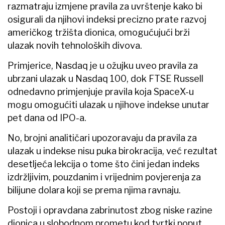
razmatraju izmjene pravila za uvrštenje kako bi
osigurali da njihovi indeksi precizno prate razvoj
američkog tržišta dionica, omogućujući brži
ulazak novih tehnoloških divova.
Primjerice, Nasdaq je u ožujku uveo pravila za
ubrzani ulazak u Nasdaq 100, dok FTSE Russell
odnedavno primjenjuje pravila koja SpaceX-u
mogu omogućiti ulazak u njihove indekse unutar
pet dana od IPO-a.
No, brojni analitičari upozoravaju da pravila za
ulazak u indekse nisu puka birokracija, već rezultat
desetljeća lekcija o tome što čini jedan indeks
izdržljivim, pouzdanim i vrijednim povjerenja za
bilijune dolara koji se prema njima ravnaju.
Postoji i opravdana zabrinutost zbog niske razine
dionica u slobodnom prometu kod tvrtki poput