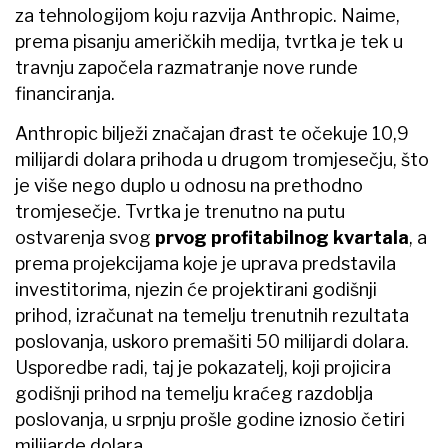
za tehnologijom koju razvija Anthropic. Naime,
prema pisanju američkih medija, tvrtka je tek u
travnju započela razmatranje nove runde
financiranja.
Anthropic bilježi značajan đrast te očekuje 10,9
milijardi dolara prihoda u drugom tromjesečju, što
je više nego duplo u odnosu na prethodno
tromjesečje. Tvrtka je trenutno na putu
ostvarenja svog
prvog profitabilnog kvartala
, a
prema projekcijama koje je uprava predstavila
investitorima, njezin će projektirani godišnji
prihod, izračunat na temelju trenutnih rezultata
poslovanja, uskoro premašiti 50 milijardi dolara.
Usporedbe radi, taj je pokazatelj, koji projicira
godišnji prihod na temelju kraćeg razdoblja
poslovanja, u srpnju prošle godine iznosio četiri
milijarde dolara.