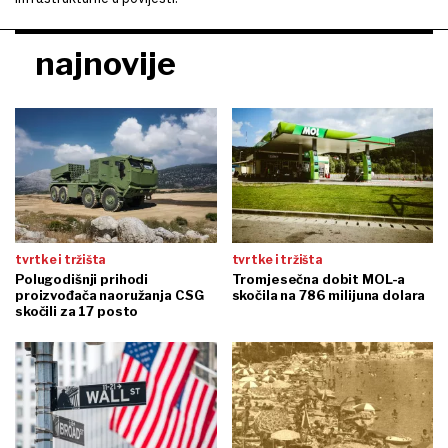
najnovije
tvrtke i tržišta
tvrtke i tržišta
Polugodišnji prihodi
Tromjesečna dobit MOL-a
proizvođača naoružanja CSG
skočila na 786 milijuna dolara
skočili za 17 posto