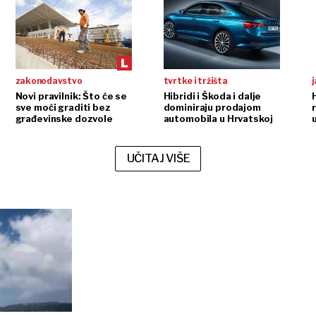
zakonodavstvo
tvrtke i tržišta
j
Novi pravilnik: Što će se
Hibridi i Škoda i dalje
sve moći graditi bez
dominiraju prodajom
građevinske dozvole
automobila u Hrvatskoj
UČITAJ VIŠE