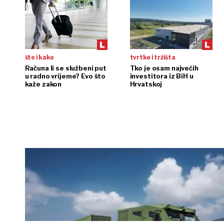
što i kako
tvrtke i tržišta
Računa li se službeni put
Tko je osam najvećih
u radno vrijeme? Evo što
investitora iz BiH u
kaže zakon
Hrvatskoj