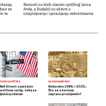
okacija,
Banovići su bivši vlasnici optičkog lanca
bavi se
Anda, a Budalići su aktivni u
em te
iznajmljivanju i upravljanju nekretninama
iznis i politika
na današnji dan
Wall Street zaustavio
Rekordne 1986. i 2025.:
ozitivnu seriju, čeka se
Što se u turizmu
ključni podatak
zapravo promijenilo?