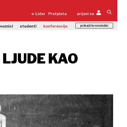
e-Lider
Pretplata
prijavi se
prikaži kronološki
zvoznici
studenti
konferencije
E LJUDE KAO