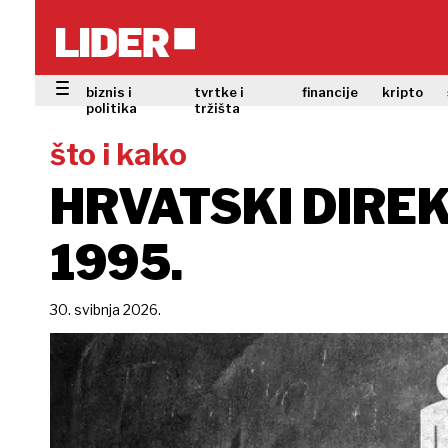
biznis i
tvrtke i
financije
kripto
politika
tržišta
što i kako
HRVATSKI DIREK
1995.
30. svibnja 2026.