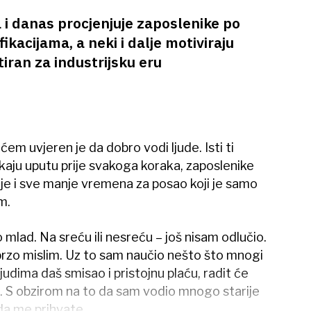
 i danas procjenjuje zaposlenike po
ikacijama, a neki i dalje motiviraju
tiran za industrijsku eru
ćem uvjeren je da dobro vodi ljude. Isti ti
ekaju uputu prije svakoga koraka, zaposlenike
lje i sve manje vremena za posao koji je samo
m.
ad. Na sreću ili nesreću – još nisam odlučio.
a brzo mislim. Uz to sam naučio nešto što mnogi
judima daš smisao i pristojnu plaću, radit će
. S obzirom na to da sam vodio mnogo starije
 da me prihvate.