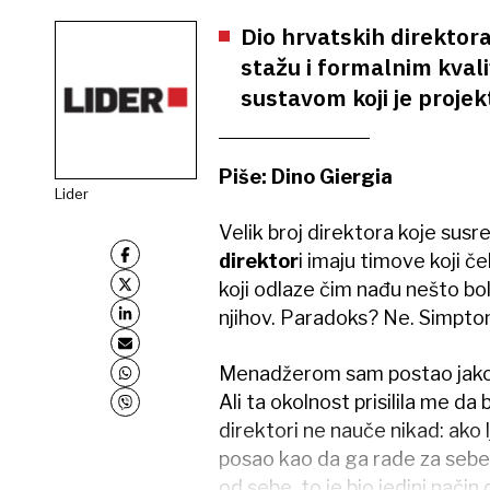
Dio hrvatskih direktora
stažu i formalnim kvalif
sustavom koji je projek
Piše: Dino Giergia
Lider
Velik broj direktora koje susre
direktor
i imaju timove koji č
koji odlaze čim nađu nešto bo
njihov. Paradoks? Ne. Simpto
Menadžerom sam postao jako ml
Ali ta okolnost prisilila me d
direktori ne nauče nikad: ako l
posao kao da ga rade za sebe
od sebe, to je bio jedini način