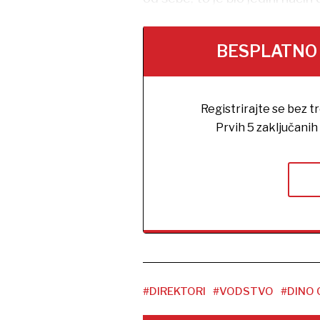
BESPLATNO na
Registrirajte se bez t
Prvih 5 zaključani
#DIREKTORI
#VODSTVO
#DINO 