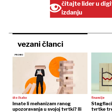
čitajte lider u di
izdanju
vezani članci
što i kako
financije
Imate li mehanizam ranog
Stagflaci
upozoravanja u svojoj tvrtki? Ili
tvrtke tr