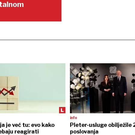
gitalnom
info
ja je već tu: evo kako
Pleter-usluge obilježile
ebaju reagirati
poslovanja