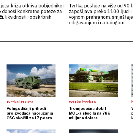
ljeća kriza otkriva pobjednike i
Tvrtka posluje na više od 90 l
e donosi konkretne poteze za
zapošljava preko 1100 ljudi i 
i, likvidnosti i opskrbnih
vojnom prehranom, smještaj
održavanjem i cateringom
tvrtke i tržišta
tvrtke i tržišta
b
Polugodišnji prihodi
Tromjesečna dobit
proizvođača naoružanja
MOL-a skočila na 786
p
CSG skočili za 17 posto
milijuna dolara