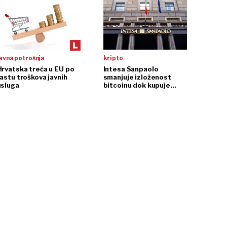
avna potrošnja
kripto
Hrvatska treća u EU po
Intesa Sanpaolo
rastu troškova javnih
smanjuje izloženost
usluga
bitcoinu dok kupuje
ethereum