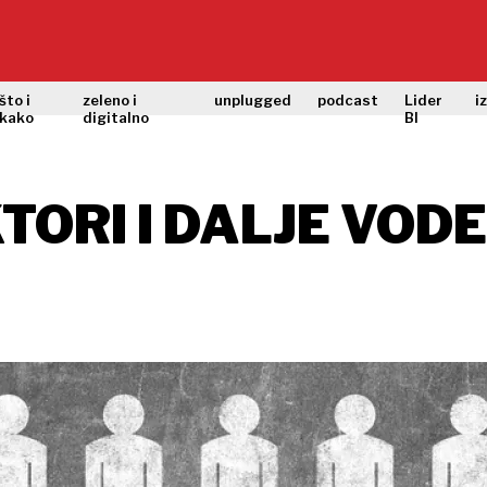
što i
zeleno i
unplugged
podcast
Lider
i
kako
digitalno
BI
TORI I DALJE VOD