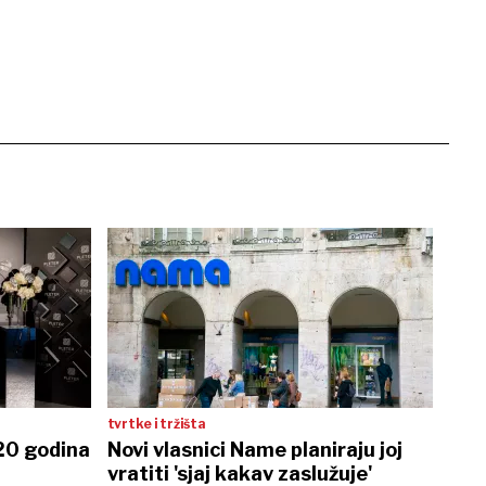
tvrtke i tržišta
 20 godina
Novi vlasnici Name planiraju joj
vratiti 'sjaj kakav zaslužuje'