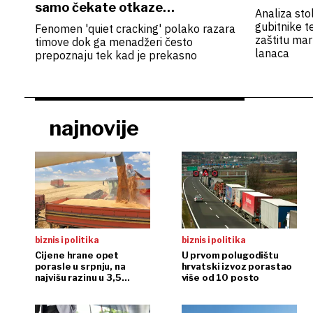
samo čekate otkaze…
Analiza sto
gubitnike t
Fenomen 'quiet cracking' polako razara
zaštitu marž
timove dok ga menadžeri često
lanaca
prepoznaju tek kad je prekasno
najnovije
biznis i politika
biznis i politika
Cijene hrane opet
U prvom polugodištu
porasle u srpnju, na
hrvatski izvoz porastao
najvišu razinu u 3,5
više od 10 posto
godine