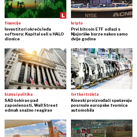
financije
kripto
Investitori okreću leđa
Prvi bitcoin ETF odlazi s
softveru: Kapital seli u HALO
Njujorške burze nakon samo
dionice
dvije godine
biznis i politika
tvrtke i tržišta
SAD šokirao pad
Kineski proizvođači spašavaju
zaposlenosti, Wall Street
posrnule europske tvornice
odmah snažno reagirao
automobila