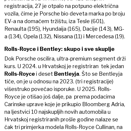
registracija, 27 je otpalo na potpuno električna
vozila, čime je Porsche bio deveta marka po broju
EV-a na domaćem tržištu, iza Tesle (601),
Renaulta (195), Hyundaija (165), Dacije (143), MG-
a (134), Opela (132), Nissana (11) i Mercedesa (19).
Rolls-Royce i Bentley: skupo i sve skuplje
Dok Porsche oscilira, ultra-premium segment drži
kurs. U 2024. u Hrvatskoj je registriran tek jedan
Rolls-Royce
i deset
Bentleyja
. Što se Bentleyja
tiče, on je u odnosu na 2023. (tri registracije)
višestruko povećao isporuke. U 2025. Rolls-
Royce je otišao još dalje, pa prema podacima
Carinske uprave koje je prikupio Bloomberg Adria,
na ljestvici 10 najskupljih novih automobila u
Hrvatskoj registriranih prošle godine nalaze se
čak tri primjerka modela Rolls-Royce Cullinan, na