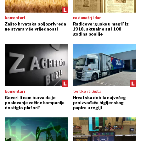
komentari
na današnji dan
Zašto hrvatska poljoprivreda
Radićeve ‘guske u magli’ iz
ne stvara više vrijednosti
1918. aktualne su i 108
godina poslije
komentari
tvrtke i tržišta
Govori li nam burza da je
Hrvatska dobila najvećeg
poslovanje većine kompanija
proizvođača higijenskog
dostiglo plafon?
papira u regiji