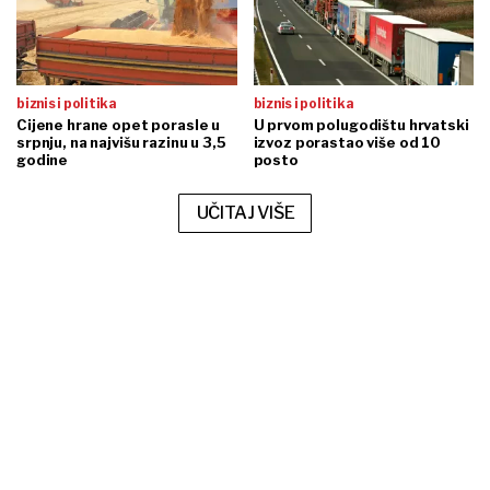
biznis i politika
biznis i politika
Cijene hrane opet porasle u
U prvom polugodištu hrvatski
srpnju, na najvišu razinu u 3,5
izvoz porastao više od 10
godine
posto
UČITAJ VIŠE