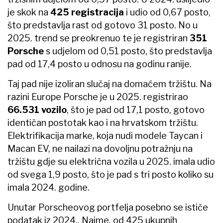
je skok na
425 registracija
i udio od 0,67 posto,
što predstavlja rast od gotovo 31 posto. No u
2025. trend se preokrenuo te je registriran
351
Porsche
s udjelom od 0,51 posto, što predstavlja
pad od 17,4 posto u odnosu na godinu ranije.
Taj pad nije izoliran slučaj na domaćem tržištu. Na
razini Europe Porsche je u 2025. registrirao
66.531 vozilo
, što je pad od 17,1 posto, gotovo
identičan postotak kao i na hrvatskom tržištu.
Elektrifikacija marke, koja nudi modele Taycan i
Macan EV, ne nailazi na dovoljnu potražnju na
tržištu gdje su električna vozila u 2025. imala udio
od svega 1,9 posto, što je pad s tri posto koliko su
imala 2024. godine.
Unutar Porscheovog portfelja posebno se ističe
podatak iz 2024.. Naime, od 425 ukupnih