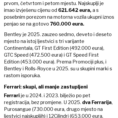
prvom, četvrtom i petom mjestu. Najskuplji je
imao izvješenu cijenu od
621.642 eura,
a s
posebnim porezom na motorna vozila ukupni iznos
penjao se na gotovo
760.000 eura.
Bentley je 2025. zauzeo sedmo, deveto i deseto
mjesto na istoj ljestvici s tri varijante
Continentala, GT First Edition (492.000 eura),
GTC Speed (472.500 eura) i GT Speed First
Edition (453.000 eura). Prema Promociji plus, i
Bentley i Rolls-Royce u 2025. su u skupini marki s
rastom isporuka.
Ferrari: skupi, ali manje zastupljeni
Ferrari
je u 2024. i 2023. bilježio po pet
registracija, bez promjene. U 2025.
dva Ferrarija
,
Purosangue (730.000 eura, drugo mjesto na
ljestvici najskupljih) i 12Cilindri (653.000 eura,