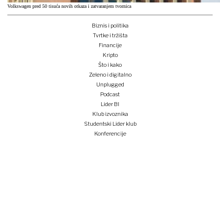
Volkswagen pred 50 tisuća novih otkaza i zatvaranjem tvornica
Biznis i politika
Tvrtke i tržišta
Financije
Kripto
Što i kako
Zeleno i digitalno
Unplugged
Podcast
Lider BI
Klub izvoznika
Studentski Lider klub
Konferencije
Pretplati se
Prijava na newsletter
e-lider
o nama
impressum
oglašavanje
opći uvjeti korištenja