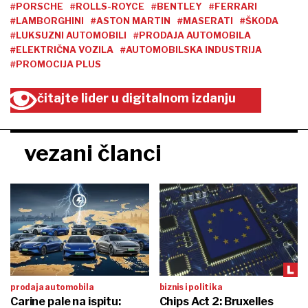
#PORSCHE
#ROLLS-ROYCE
#BENTLEY
#FERRARI
#LAMBORGHINI
#ASTON MARTIN
#MASERATI
#ŠKODA
#LUKSUZNI AUTOMOBILI
#PRODAJA AUTOMOBILA
#ELEKTRIČNA VOZILA
#AUTOMOBILSKA INDUSTRIJA
#PROMOCIJA PLUS
čitajte lider u digitalnom izdanju
vezani članci
prodaja automobila
biznis i politika
Carine pale na ispitu:
Chips Act 2: Bruxelles