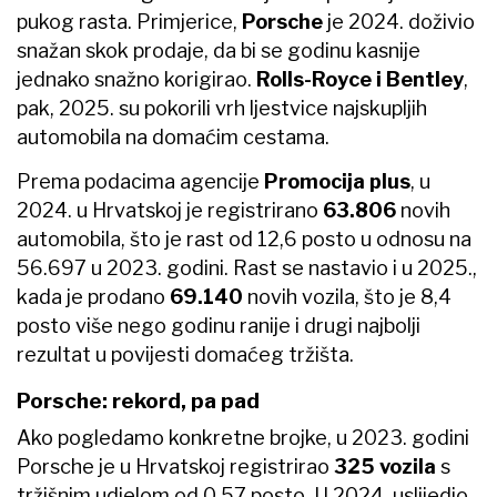
pukog rasta. Primjerice,
Porsche
je 2024. doživio
snažan skok prodaje, da bi se godinu kasnije
jednako snažno korigirao.
Rolls-Royce i Bentley
,
pak, 2025. su pokorili vrh ljestvice najskupljih
automobila na domaćim cestama.
Prema podacima agencije
Promocija plus
, u
2024. u Hrvatskoj je registrirano
63.806
novih
automobila, što je rast od 12,6 posto u odnosu na
56.697 u 2023. godini. Rast se nastavio i u 2025.,
kada je prodano
69.140
novih vozila, što je 8,4
posto više nego godinu ranije i drugi najbolji
rezultat u povijesti domaćeg tržišta.
Porsche: rekord, pa pad
Ako pogledamo konkretne brojke, u 2023. godini
Porsche je u Hrvatskoj registrirao
325 vozila
s
tržišnim udjelom od 0,57 posto. U 2024. uslijedio