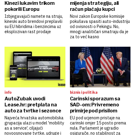
Kinezi lukavim trikom
mijenja strategiju, ali
pokorili Europu
račun plaćaju kupci
Izbjegavajući namete na struju,
Novi zakon Europske komisije
kineski auto brendovi preplavili
pokušava spasiti auto-industriju
su EU hibridima i benzincima uz
od ovisnosti o Pekingu. No,
eksplozivan rast prodaje
mnogi analitičari smatraju da je
za to već kasno
info
biznis i politika
AutoZubak uvodi
Carinski sporazum sa
Lease.hr: pretplata na
SAD-om: Privremeno
auto za tvrtke i sezonce
primirje pod prisilom
Najveća hrvatska automobilska
EU pod ucjenom pristaje na
grupacija ulazi u model 'mobility
carinski omjer 15 posto prema
as a service', ciljajući
nula. Parlament je ugradio
novoosnovane tvrtke, udruge i
osigurače, no stabilnost za