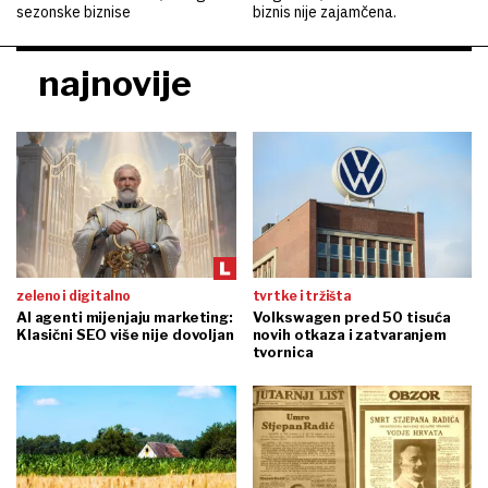
sezonske biznise
biznis nije zajamčena.
najnovije
zeleno i digitalno
tvrtke i tržišta
AI agenti mijenjaju marketing:
Volkswagen pred 50 tisuća
Klasični SEO više nije dovoljan
novih otkaza i zatvaranjem
tvornica