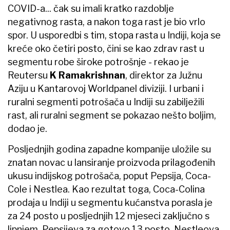
COVID-a... čak su imali kratko razdoblje
negativnog rasta, a nakon toga rast je bio vrlo
spor. U usporedbi s tim, stopa rasta u Indiji, koja se
kreće oko četiri posto, čini se kao zdrav rast u
segmentu robe široke potrošnje - rekao je
Reutersu
K Ramakrishnan
, direktor za Južnu
Aziju u Kantarovoj Worldpanel diviziji. I urbani i
ruralni segmenti potrošača u Indiji su zabilježili
rast, ali ruralni segment se pokazao nešto boljim,
dodao je.
Posljednjih godina zapadne kompanije uložile su
znatan novac u lansiranje proizvoda prilagođenih
ukusu indijskog potrošača, poput Pepsija, Coca-
Cole i Nestlea. Kao rezultat toga, Coca-Colina
prodaja u Indiji u segmentu kućanstva porasla je
za 24 posto u posljednjih 12 mjeseci zaključno s
lipnjem, Pepsijeva za gotovo 13 posto, Nestleova