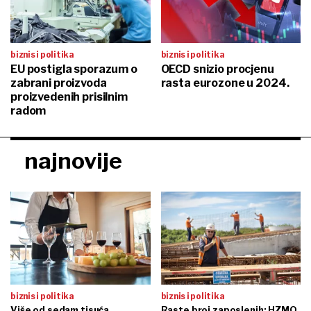
biznis i politika
biznis i politika
EU postigla sporazum o
OECD snizio procjenu
zabrani proizvoda
rasta eurozone u 2024.
proizvedenih prisilnim
radom
najnovije
biznis i politika
biznis i politika
Više od sedam tisuća
Raste broj zaposlenih: HZMO