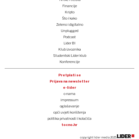
Financije
Kripto
Što i kako
Zeleno i digitalno
Unplugged
Podcast
Lider BI
Klub izvoznika
Studentski Lider klub
Konferencije
Pretplati se
Prijava na newsletter
e-lider
o nama
impressum
oglašavanje
opći uvjeti korištenja
politika privatnosti i kolačića
tocno.hr
copyright lider media 2025.