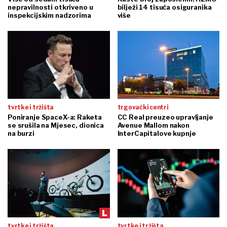
nepravilnosti otkriveno u
bilježi 14 tisuća osiguranika
inspekcijskim nadzorima
više
tvrtke i tržišta
trgovački centri
Poniranje SpaceX-a: Raketa
CC Real preuzeo upravljanje
se srušila na Mjesec, dionica
Avenue Mallom nakon
na burzi
InterCapitalove kupnje
tvrtke i tržišta
tvrtke i tržišta