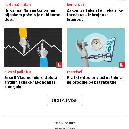
na današnji dan
komentari
Hirošima: Najsmrtonosnijim
Zakoni za taksiste, ljekarnike
bljeskom počelo je nuklearno
i stočare – iz krajnosti u
doba
krajnost
biznis i politika
trendovi
Jesu li Vladine mjere doista
Kratki video privlači pažnju, ali
antiinflacijske? Ekonomisti
ne prodaje bez strategije
sumnjaju
UČITAJ VIŠE
Biznis i politika
Tvrtke i tržišta