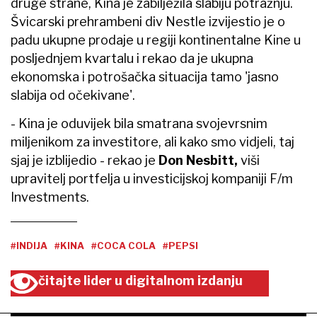
druge strane, Kina je zabilježila slabiju potražnju.
Švicarski prehrambeni div Nestle izvijestio je o
padu ukupne prodaje u regiji kontinentalne Kine u
posljednjem kvartalu i rekao da je ukupna
ekonomska i potrošačka situacija tamo 'jasno
slabija od očekivane'.
- Kina je oduvijek bila smatrana svojevrsnim
miljenikom za investitore, ali kako smo vidjeli, taj
sjaj je izblijedio - rekao je
Don Nesbitt,
viši
upravitelj portfelja u investicijskoj kompaniji F/m
Investments.
#INDIJA
#KINA
#COCA COLA
#PEPSI
čitajte lider u digitalnom izdanju