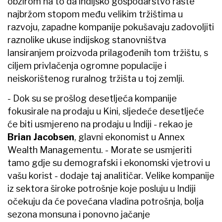
obzirom na to da indijsko gospodarstvo raste
najbržom stopom među velikim tržištima u
razvoju, zapadne kompanije pokušavaju zadovoljiti
raznolike ukuse indijskog stanovništva
lansiranjem proizvoda prilagođenih tom tržištu, s
ciljem privlačenja ogromne populacije i
neiskorištenog ruralnog tržišta u toj zemlji.
- Dok su se prošlog desetljeća kompanije
fokusirale na prodaju u Kini, sljedeće desetljeće
će biti usmjereno na prodaju u Indiji - rekao je
Brian Jacobsen
, glavni ekonomist u Annex
Wealth Managementu. - Morate se usmjeriti
tamo gdje su demografski i ekonomski vjetrovi u
vašu korist - dodaje taj analitičar. Velike kompanije
iz sektora široke potrošnje koje posluju u Indiji
očekuju da će povećana vladina potrošnja, bolja
sezona monsuna i ponovno jačanje