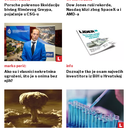
Porsche pokrenuo likvidaciju
Dow Jones ruši rekorde,
bivšeg Rimčevog Greypa,
Nasdaq klizi zbog SpaceX-a i
pojačanje u CSG-u
AMD-a
marko perić:
info
Ako su i vlasnici nekretnina
Doznajte tko je osam najvećih
ugroženi, što je s onima bez
investitora iz BiH u Hrvatskoj
njih?