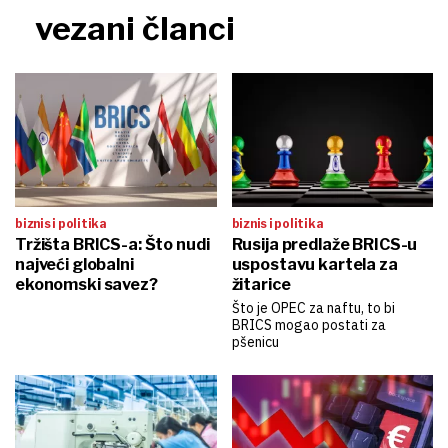
vezani članci
biznis i politika
biznis i politika
Tržišta BRICS-a: Što nudi
Rusija predlaže BRICS-u
najveći globalni
uspostavu kartela za
ekonomski savez?
žitarice
Što je OPEC za naftu, to bi
BRICS mogao postati za
pšenicu