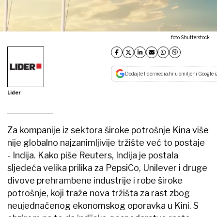
foto Shutterstock
Dodajte lidermedia.hr u omiljeni Google i
Lider
Za kompanije iz sektora široke potrošnje Kina više
nije globalno najzanimljivije tržište već to postaje
- Indija. Kako piše Reuters, Indija je postala
sljedeća velika prilika za PepsiCo, Unilever i druge
divove prehrambene industrije i robe široke
potrošnje, koji traže nova tržišta za rast zbog
neujednačenog ekonomskog oporavka u Kini. S