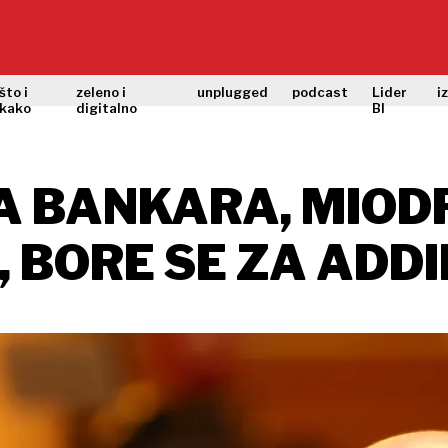
što i
zeleno i
unplugged
podcast
Lider
i
kako
digitalno
BI
A BANKARA, MIODR
 BORE SE ZA ADDI