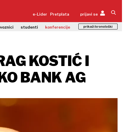
e-Lider
Pretplata
prijavi se
prikaži kronološki
zvoznici
studenti
konferencije
AG KOSTIĆ I
KO BANK AG