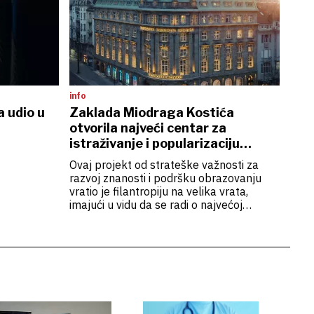
info
 udio u
Zaklada Miodraga Kostića
otvorila najveći centar za
istraživanje i popularizaciju
znanosti u regiji
Ovaj projekt od strateške važnosti za
razvoj znanosti i podršku obrazovanju
vratio je filantropiju na velika vrata,
imajući u vidu da se radi o najvećoj
pojedinačnoj donaciji za opće dobro na
ovim prostorima još od početka prošlog
stoljeća