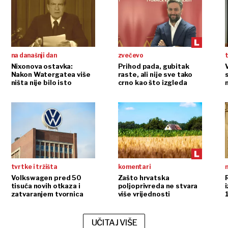
na današnji dan
zvečevo
t
Nixonova ostavka:
Prihod pada, gubitak
Nakon Watergatea više
raste, ali nije sve tako
ništa nije bilo isto
crno kao što izgleda
tvrtke i tržišta
komentari
n
Volkswagen pred 50
Zašto hrvatska
tisuća novih otkaza i
poljoprivreda ne stvara
i
zatvaranjem tvornica
više vrijednosti
UČITAJ VIŠE