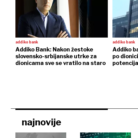
addiko bank
addiko bank
Addiko Bank: Nakon žestoke
Addiko ba
slovensko-srbijanske utrke za
po dionic
dionicama sve se vratilo na staro
potencij
najnovije