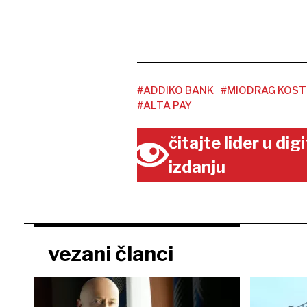
#ADDIKO BANK
#MIODRAG KOST
#ALTA PAY
čitajte lider u di
izdanju
vezani članci