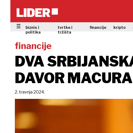
biznis i
tvrtke i
financije
kripto
politika
tržišta
financije
DVA SRBIJANSK
DAVOR MACURA,
2. travnja 2024.