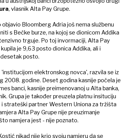
a u austrijskoj banci brzopotezno osvojio drugi
ura
, vlasnik Alta Pay Grupe.
no objavio Bloomberg Adria još nema službenu
 niti s Bečke burze, na kojoj se dionicom Addika
enzivno trguje. Po toj invormaciji, Alta Pay
upila je 9,63 posto dionica Addika, ali i
adesetak posto.
 'institucijom elektronskog novca', razvila se iz
g 2008. godine. Deset godina kasnije počela je
bmes banci, kasnije preimenovanoj u Alta banka,
ik. Grupa je također preuzela platnu insituciju
 i strateški partner Western Uniona za tržišta
amjera Alta Pay Grupe nije preuzimanje
 što namjera jest - nije poznato.
ostić nikad nije krio svoju namjeru da se