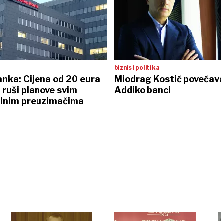
biznis i politika
nka: Cijena od 20 eura
Miodrag Kostić povećava
i ruši planove svim
Addiko banci
alnim preuzimačima