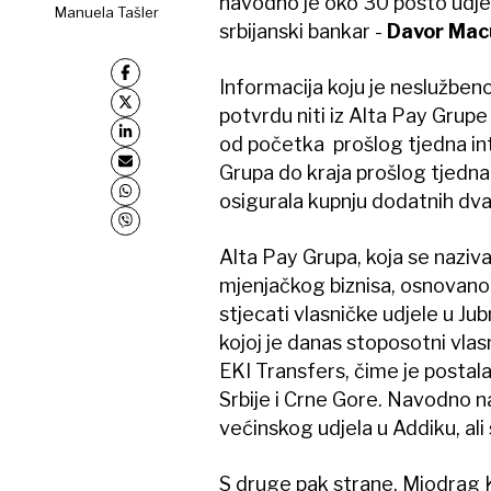
navodno je oko 30 posto udjel
Manuela Tašler
srbijanski bankar -
Davor Mac
Informacija koju je neslužbe
potvrdu niti iz Alta Pay Grupe
od početka prošlog tjedna int
Grupa do kraja prošlog tjedna k
osigurala kupnju dodatnih dv
Alta Pay Grupa, koja se naziva
mjenjačkog biznisa, osnovano
stjecati vlasničke udjele u Ju
kojoj je danas stoposotni vlasn
EKI Transfers, čime je postala
Srbije i Crne Gore. Navodno n
većinskog udjela u Addiku, ali
S druge pak strane, Miodrag K