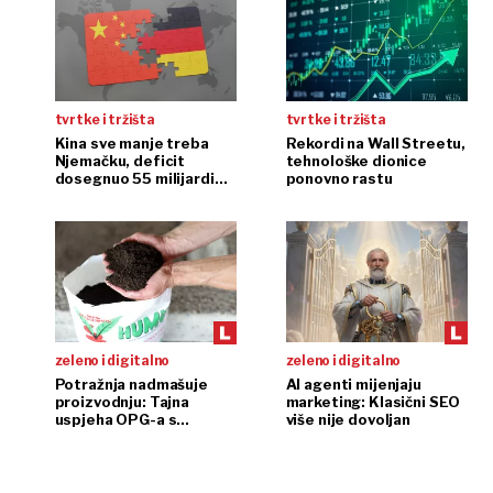
tvrtke i tržišta
tvrtke i tržišta
Kina sve manje treba
Rekordi na Wall Streetu,
Njemačku, deficit
tehnološke dionice
dosegnuo 55 milijardi
ponovno rastu
eura
zeleno i digitalno
zeleno i digitalno
Potražnja nadmašuje
AI agenti mijenjaju
proizvodnju: Tajna
marketing: Klasični SEO
uspjeha OPG-a s
više nije dovoljan
glistama