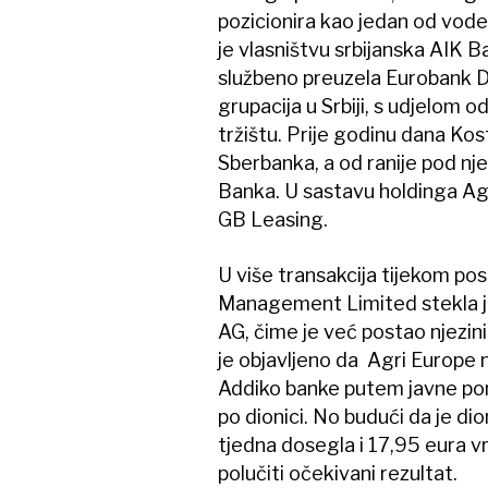
pozicionira kao jedan od vode
je vlasništvu srbijanska AIK Ba
službeno preuzela Eurobank Di
grupacija u Srbiji, s udjelom 
tržištu. Prije godinu dana Kos
Sberbanka, a od ranije pod n
Banka. U sastavu holdinga Ag
GB Leasing.
U više transakcija tijekom pos
Management Limited stekla je
AG, čime je već postao njezi
je objavljeno da Agri Europe 
Addiko banke putem javne ponu
po dionici. No budući da je di
tjedna dosegla i 17,95 eura v
polučiti očekivani rezultat.