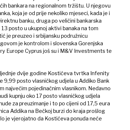
ćih bankara na regionalnom tržištu. U njegovu
nka, koja je od prije nekoliko mjeseci, kada je i
rektnu banku, druga po veličini bankarska
od 13 posto u ukupnoj aktivi banaka na tom
tić je preuzeo i srbijansku podružnicu
jegovom je kontrolom i slovenska Gorenjska
ry Europe Cyprus još su i M&V Investments te
ljednje dvije godine Kostićeva tvrtka Infenity
 9,99 posto vlasničkog udjela u Addiko Bank
nim najvećim pojedinačnim vlasnikom. Nedavno
nudi kupnju oko 17 posto vlasničkog udjela
de za preuzimanje i to po cijeni od 17,5 eura
onica Addika na Bečkoj burzi do kraja prošlog
rlo je vjerojatno da Kostićeva ponuda neće