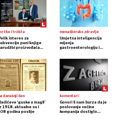
vrtke i tržišta
menadžersko zdravlje
Velik interes za
Umjetna inteligencija
subvencije puni knjige
mijenja
narudžbi proizvođača
gastroenterologiju i
dizala
endoskopiju
a današnji dan
komentari
Radićeve ‘guske u magli’
Govori li nam burza da je
z 1918. aktualne su i
poslovanje većine
108 godina poslije
kompanija dostiglo
plafon?