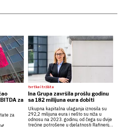
tvrtke i tržišta
ćao
Ina Grupa završila prošlu godinu
 EBITDA za
sa 182 milijuna eura dobiti
Ukupna kapitalna ulaganja iznosila su
292,2 milijuna eura i nešto su niža u
tate za
odnosu na 2023. godinu, od čega su dvije
trećine potrošene u djelatnosti Rafinerija
og