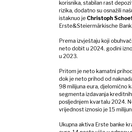
korisnika, stabilan rast depoz
rizika, dodatno su osnažili na
istaknuo je
Christoph Schoe
Erste&Steiermärkische Bank,
Prema izvještaju koji obuhvać
neto dobit u 2024. godini izno
u 2023.
Pritom je neto kamatni prihod
dok je neto prihod od naknada 
98 milijuna eura, djelomično 
segmenta izdavanja kreditnih 
posljednjem kvartalu 2024. Ne
vrijednost iznosio je 15 milijun
Ukupna aktiva Erste banke kraj