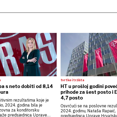
a
tvrtke i tržišta
a s neto dobiti od 8,14
HT u prošloj godini pove
eura
prihode za šest posto i
4,7 posto
tivnim rezultatima koje je
io, 2024. godina bila je
Osvrćući se na poslovne rezul
zovna za konditorsku
2024. godinu, Nataša Rapaić,
 kaže predsjednica Uprave
predsjednica Uprave Hrvatsk