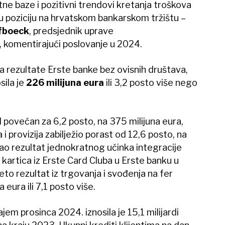
itne baze i pozitivni trendovi kretanja troškova
šu poziciju na hrvatskom bankarskom tržištu –
fboeck
, predsjednik uprave
 komentirajući poslovanje u 2024.
a rezultate Erste banke bez ovisnih društava,
sila je
226 milijuna
eura
ili 3,2 posto više nego
 povećan za 6,2 posto, na 375 milijuna eura,
i provizija zabilježio porast od 12,6 posto, na
kao rezultat jednokratnog učinka integracije
kartica iz Erste Card Cluba u Erste banku u
to rezultat iz trgovanja i svođenja na fer
a eura ili 7,1 posto više.
em prosinca 2024. iznosila je 15,1 milijardi