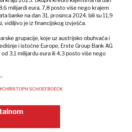
a kraju 2023. Ukupni krediti klijentima na dan
 8,6 milijardi eura, 7,8 posto više nego krajem
ata banke na dan 31. prosinca 2024. bili su 11,9
i, vidiljivo je iz financijskog izvješća.
karske grupacije, koje uz austrijsko obuhvaća i
središnje i istočne Europe, Erste Group Bank AG
od 3,1 milijardu eura ili 4,3 posto više nego
#CHRISTOPH SCHOEFBOECK
gitalnom