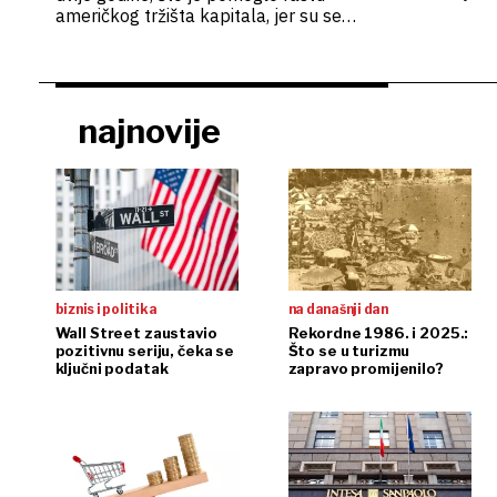
Kraša Marij
američkog tržišta kapitala, jer su se
ulagači kladili na nezasitnu potražnju za
njezinim čipovima
najnovije
biznis i politika
na današnji dan
Wall Street zaustavio
Rekordne 1986. i 2025.:
pozitivnu seriju, čeka se
Što se u turizmu
ključni podatak
zapravo promijenilo?