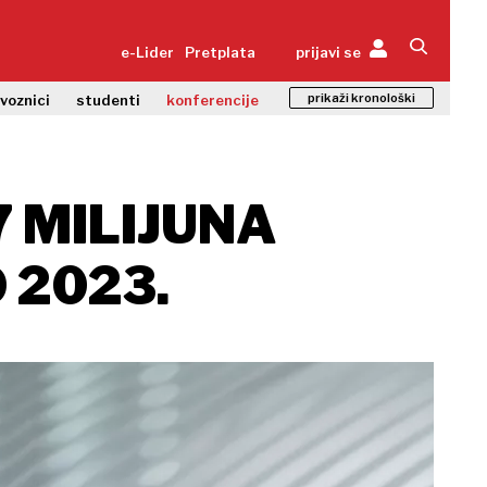
e-Lider
Pretplata
prijavi se
prikaži kronološki
zvoznici
studenti
konferencije
7 MILIJUNA
 2023.