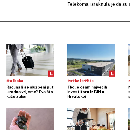
ana Knežević Tudić
Telekoma, istaknula je da su za
rast u segmentima privatnih i
korisnika, u mobilnoj, fiksnoj i
uslugama
što i kako
tvrtke i tržišta
Računa li se službeni put
Tko je osam najvećih
N
u radno vrijeme? Evo što
investitora iz BiH u
kaže zakon
Hrvatskoj