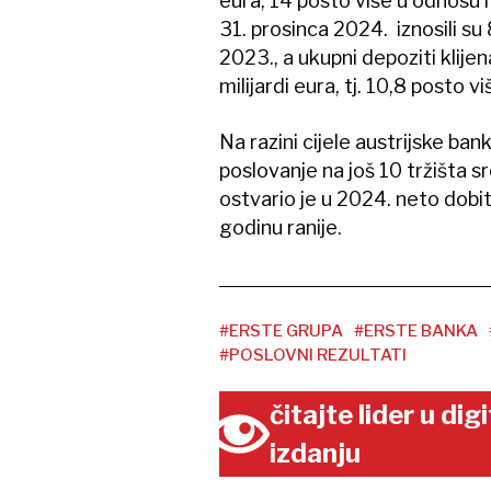
eura, 14 posto više u odnosu n
31. prosinca 2024. iznosili su
2023., a ukupni depoziti klijen
milijardi eura, tj. 10,8 posto viš
Na razini cijele austrijske ban
poslovanje na još 10 tržišta 
ostvario je u 2024. neto dobit 
godinu ranije.
#ERSTE GRUPA
#ERSTE BANKA
#POSLOVNI REZULTATI
čitajte lider u di
izdanju