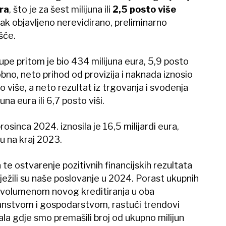
ra
, što je za šest milijuna ili
2,5 posto više
tak objavljeno nerevidirano, preliminarno
ešće.
pe pritom je bio 434 milijuna eura, 5,9 posto
obno, neto prihod od provizija i naknada iznosio
to više, a neto rezultat iz trgovanja i svođenja
una eura ili 6,7 posto viši.
sinca 2024. iznosila je 16,5 milijardi eura,
u na kraj 2023.
te ostvarenje pozitivnih financijskih rezultata
ježili su naše poslovanje u 2024. Porast ukupnih
 volumenom novog kreditiranja u oba
anstvom i gospodarstvom, rastući trendovi
nala gdje smo premašili broj od ukupno milijun