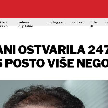
što i
zeleno i
unplugged
podcast
Lider
i
kako
digitalno
BI
NI OSTVARILA 24
5 POSTO VIŠE NEGO