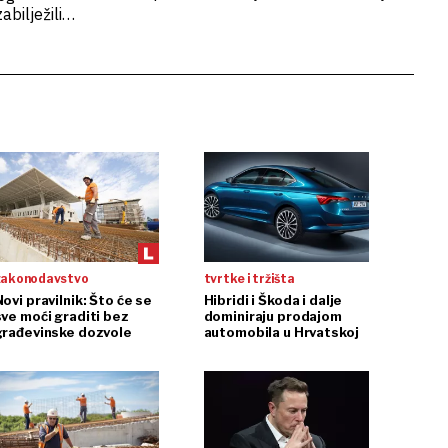
i marketinga
bilježili
 poslovnih
 ICT
zakonodavstvo
tvrtke i tržišta
ovi pravilnik: Što će se
Hibridi i Škoda i dalje
sve moći graditi bez
dominiraju prodajom
građevinske dozvole
automobila u Hrvatskoj