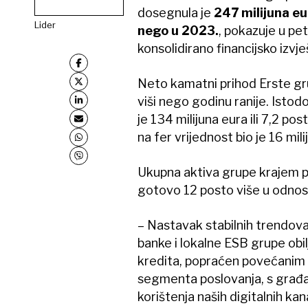
dosegnula je
247 milijuna eu
Lider
nego u 2023.
, pokazuje u pe
konsolidirano financijsko izvj
Neto kamatni prihod Erste gru
viši nego godinu ranije. Istod
je 134 milijuna eura ili 7,2 pos
na fer vrijednost bio je 16 milij
Ukupna aktiva grupe krajem pro
gotovo 12 posto više u odnos
– Nastavak stabilnih trendova 
banke i lokalne ESB grupe obil
kredita, popraćen povećanim
segmenta poslovanja, s građ
korištenja naših digitalnih ka