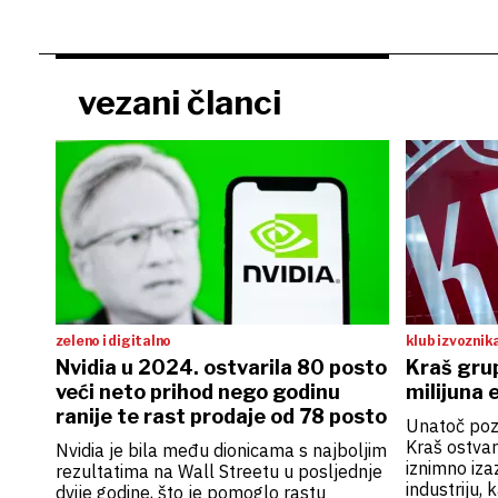
vezani članci
zeleno i digitalno
klub izvoznik
Nvidia u 2024. ostvarila 80 posto
Kraš grup
veći neto prihod nego godinu
milijuna 
ranije te rast prodaje od 78 posto
Unatoč pozi
Kraš ostvar
Nvidia je bila među dionicama s najboljim
iznimno iza
rezultatima na Wall Streetu u posljednje
industriju,
dvije godine, što je pomoglo rastu