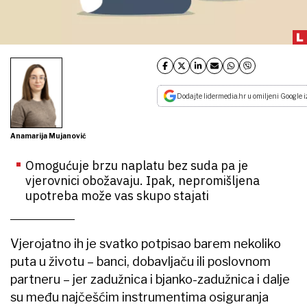
Dodajte lidermedia.hr u omiljeni Google i
Anamarija Mujanović
Omogućuje brzu naplatu bez suda pa je
vjerovnici obožavaju. Ipak, nepromišljena
upotreba može vas skupo stajati
Vjerojatno ih je svatko potpisao barem nekoliko
puta u životu – banci, dobavljaču ili poslovnom
partneru – jer zadužnica i bjanko-zadužnica i dalje
su među najčešćim instrumentima osiguranja