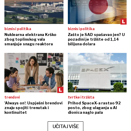
biznis i politika
biznis i politika
Nuklearna elektrana Krško
Zašto je SAD spašavao jen? U
zbog toplinskog vala
pozadini je tržište od 1,14
smanjuje snagu reaktora
bilijuna dolara
trendovi
tvrtke i tržišta
'Always on': Uspješni brendovi
Prihod SpaceX-a rastao 92
znaju spojiti trenutak i
posto, zbog ulaganja u AI
kontinuitet
dionica naglo pala
UČITAJ VIŠE