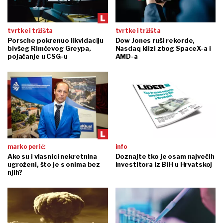
tvrtke i tržišta
tvrtke i tržišta
Porsche pokrenuo likvidaciju
Dow Jones ruši rekorde,
bivšeg Rimčevog Greypa,
Nasdaq klizi zbog SpaceX-a i
pojačanje u CSG-u
AMD-a
marko perić:
info
Ako su i vlasnici nekretnina
Doznajte tko je osam najvećih
ugroženi, što je s onima bez
investitora iz BiH u Hrvatskoj
njih?