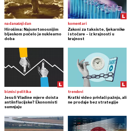
na današnji dan
komentari
Hirošima: Najsmrtonosnijim
Zakoni za taksiste, ljekarnike
bljeskom počelo je nuklearno
i stočare – iz krajnosti u
doba
krajnost
biznis i politika
trendovi
Jesu li Vladine mjere doista
Kratki video privlači pažnju, ali
antiinflacijske? Ekonomisti
ne prodaje bez strategije
sumnjaju