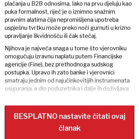
plaćanja u B2B odnosima. Iako na prvu djeluju kao
puka formalnost, riječ je o iznimno snažnim
pravnim alatima čija nepromišljena upotreba
uspješnu tvrtku može preko noći gurnuti u krizno
upravljanje likvidnošću ili čak stečaj.
Njihova je najveća snaga u tome što vjerovniku
omogućuju izravnu naplatu putem Financijske
agencije (Fine), bez prethodnoga sudskog
postupka. Upravo ih zato​ banke i vjerovnici
smatraju jednim od najučinkovitijih instrumenata
osiguranja, a dio poduzetnika i dalje ih doživljava
kao rutinsku administraciju.
BESPLATNO nastavite čitati ovaj
članak