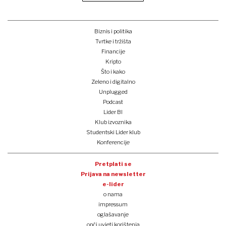
Biznis i politika
Tvrtke i tržišta
Financije
Kripto
Što i kako
Zeleno i digitalno
Unplugged
Podcast
Lider BI
Klub izvoznika
Studentski Lider klub
Konferencije
Pretplati se
Prijava na newsletter
e-lider
o nama
impressum
oglašavanje
opći uvjeti korištenja