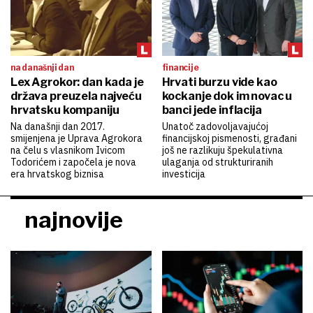
na današnji dan
financije
Lex Agrokor: dan kada je
Hrvati burzu vide kao
država preuzela najveću
kockanje dok im novac u
hrvatsku kompaniju
banci jede inflacija
Na današnji dan 2017.
Unatoč zadovoljavajućoj
smijenjena je Uprava Agrokora
financijskoj pismenosti, građani
na čelu s vlasnikom Ivicom
još ne razlikuju špekulativna
Todorićem i započela je nova
ulaganja od strukturiranih
era hrvatskog biznisa
investicija
najnovije