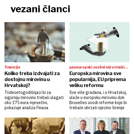
vezani članci
financije
paneuropski osobni mirovinski
Koliko treba izdvajati za
proizvod
Europska mirovina sve
dostojnu mirovinu u
popularnija, EU priprema
Hrvatskoj?
veliku reformu
Tridesetogodišnjaci bi za
Sve više građana, i u Hrvatskoj,
sigurniju mirovinu trebali ulagati
ulaže u europsku mirovinu dok
oko 175 eura mjesečno,
Bruxelles uvodi reforme koje bi
pokazuje analiza Finaxa
trebale ubrzati njezino širenje