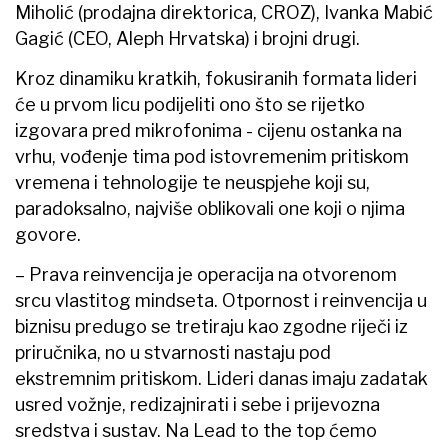
Miholić (prodajna direktorica, CROZ), Ivanka Mabić
Gagić (CEO, Aleph Hrvatska) i brojni drugi.
Kroz dinamiku kratkih, fokusiranih formata lideri
će u prvom licu podijeliti ono što se rijetko
izgovara pred mikrofonima - cijenu ostanka na
vrhu, vođenje tima pod istovremenim pritiskom
vremena i tehnologije te neuspjehe koji su,
paradoksalno, najviše oblikovali one koji o njima
govore.
– Prava reinvencija je operacija na otvorenom
srcu vlastitog mindseta. Otpornost i reinvencija u
biznisu predugo se tretiraju kao zgodne riječi iz
priručnika, no u stvarnosti nastaju pod
ekstremnim pritiskom. Lideri danas imaju zadatak
usred vožnje, redizajnirati i sebe i prijevozna
sredstva i sustav. Na Lead to the top ćemo