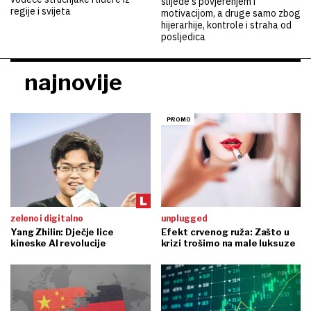
slijede s povjerenjem i
regije i svijeta
motivacijom, a druge samo zbog
hijerarhije, kontrole i straha od
posljedica
najnovije
zeleno i digitalno
unplugged
Yang Zhilin: Dječje lice
Efekt crvenog ruža: Zašto u
kineske AI revolucije
krizi trošimo na male luksuze