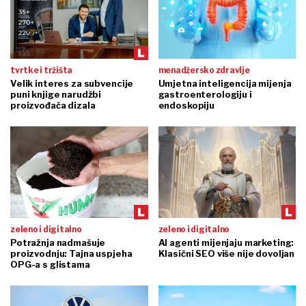
tvrtke i tržišta
menadžersko zdravlje
Velik interes za subvencije
Umjetna inteligencija mijenja
puni knjige narudžbi
gastroenterologiju i
proizvođača dizala
endoskopiju
zeleno i digitalno
zeleno i digitalno
Potražnja nadmašuje
AI agenti mijenjaju marketing:
proizvodnju: Tajna uspjeha
Klasični SEO više nije dovoljan
OPG-a s glistama