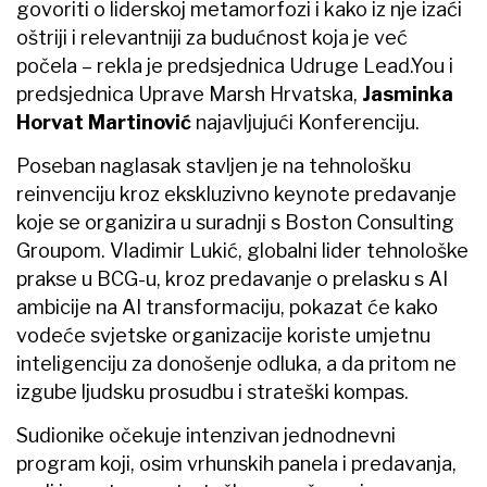
govoriti o liderskoj metamorfozi i kako iz nje izaći
oštriji i relevantniji za budućnost koja je već
počela – rekla je predsjednica Udruge Lead.You i
predsjednica Uprave Marsh Hrvatska,
Jasminka
Horvat Martinović
najavljujući Konferenciju.
Poseban naglasak stavljen je na tehnološku
reinvenciju kroz ekskluzivno keynote predavanje
koje se organizira u suradnji s Boston Consulting
Groupom. Vladimir Lukić, globalni lider tehnološke
prakse u BCG-u, kroz predavanje o prelasku s AI
ambicije na AI transformaciju, pokazat će kako
vodeće svjetske organizacije koriste umjetnu
inteligenciju za donošenje odluka, a da pritom ne
izgube ljudsku prosudbu i strateški kompas.
Sudionike očekuje intenzivan jednodnevni
program koji, osim vrhunskih panela i predavanja,