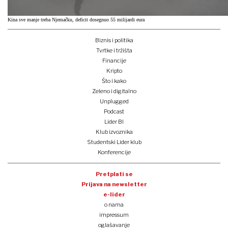
Kina sve manje treba Njemačku, deficit dosegnuo 55 milijardi eura
Biznis i politika
Tvrtke i tržišta
Financije
Kripto
Što i kako
Zeleno i digitalno
Unplugged
Podcast
Lider BI
Klub izvoznika
Studentski Lider klub
Konferencije
Pretplati se
Prijava na newsletter
e-lider
o nama
impressum
oglašavanje