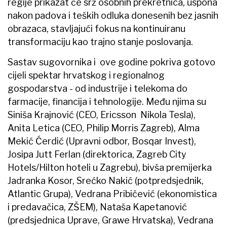
regije prikazat će srž osobnih prekretnica, uspona
nakon padova i teških odluka donesenih bez jasnih
obrazaca, stavljajući fokus na kontinuiranu
transformaciju kao trajno stanje poslovanja.
Sastav sugovornika i ove godine pokriva gotovo
cijeli spektar hrvatskog i regionalnog
gospodarstva - od industrije i telekoma do
farmacije, financija i tehnologije. Među njima su
Siniša Krajnović (CEO, Ericsson Nikola Tesla),
Anita Letica (CEO, Philip Morris Zagreb), Alma
Mekić Ćerdić (Upravni odbor, Bosqar Invest),
Josipa Jutt Ferlan (direktorica, Zagreb City
Hotels/Hilton hoteli u Zagrebu), bivša premijerka
Jadranka Kosor, Srećko Nakić (potpredsjednik,
Atlantic Grupa), Vedrana Pribičević (ekonomistica
i predavačica, ZŠEM), Nataša Kapetanović
(predsjednica Uprave, Grawe Hrvatska), Vedrana