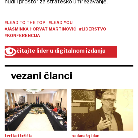
nudi i prostor za strateško umrežavanje.
#LEAD TO THE TOP
#LEAD YOU
#JASMINKA HORVAT MARTINOVIĆ
#LIDERSTVO
#KONFERENCIJA
čitajte lider u digitalnom izdanju
vezani članci
tvrtke i tržišta
na današnji dan