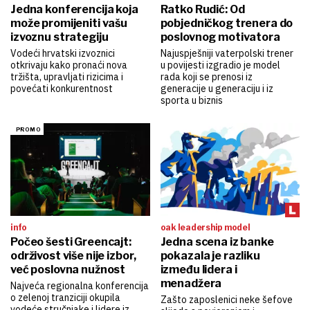
Jedna konferencija koja
Ratko Rudić: Od
može promijeniti vašu
pobjedničkog trenera do
izvoznu strategiju
poslovnog motivatora
Vodeći hrvatski izvoznici
Najuspješniji vaterpolski trener
otkrivaju kako pronaći nova
u povijesti izgradio je model
tržišta, upravljati rizicima i
rada koji se prenosi iz
povećati konkurentnost
generacije u generaciju i iz
sporta u biznis
info
oak leadership model
Počeo šesti Greencajt:
Jedna scena iz banke
održivost više nije izbor,
pokazala je razliku
već poslovna nužnost
između lidera i
menadžera
Najveća regionalna konferencija
o zelenoj tranziciji okupila
Zašto zaposlenici neke šefove
vodeće stručnjake i lidere iz