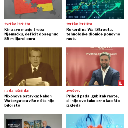
tvrtke i tržišta
tvrtke i tržišta
Kina sve manje treba
Rekordi na Wall Streetu,
Njemačku, deficit dosegnuo
tehnološke dionice ponovno
55 milijardi eura
rastu
na današnji dan
zvečevo
Nixonova ostavka: Nakon
Prihod pada, gubitak raste,
Watergatea više ništa nije
ali nije sve tako crno kao što
bilo isto
izgleda