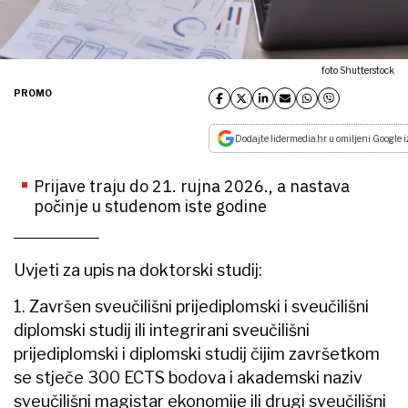
foto Shutterstock
PROMO
Dodajte lidermedia.hr u omiljeni Google i
Prijave traju do 21. rujna 2026., a nastava
počinje u studenom iste godine
Uvjeti za upis na doktorski studij:
1. Završen sveučilišni prijediplomski i sveučilišni
diplomski studij ili integrirani sveučilišni
prijediplomski i diplomski studij čijim završetkom
se stječe 300 ECTS bodova i akademski naziv
sveučilišni magistar ekonomije ili drugi sveučilišni