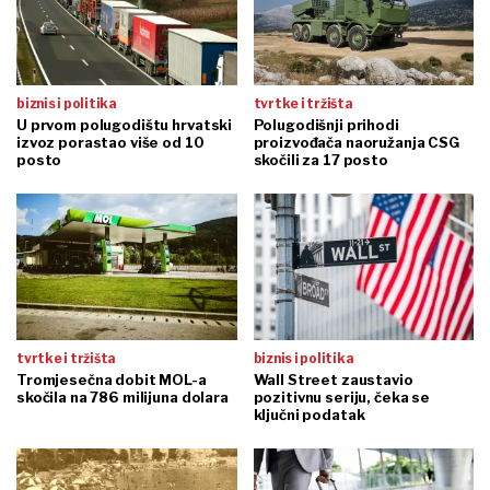
biznis i politika
tvrtke i tržišta
U prvom polugodištu hrvatski
Polugodišnji prihodi
izvoz porastao više od 10
proizvođača naoružanja CSG
posto
skočili za 17 posto
tvrtke i tržišta
biznis i politika
Tromjesečna dobit MOL-a
Wall Street zaustavio
skočila na 786 milijuna dolara
pozitivnu seriju, čeka se
ključni podatak