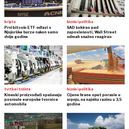
kripto
biznis i politika
Prvi bitcoin ETF odlazi s
SAD šokirao pad
Njujorške burze nakon samo
zaposlenosti, Wall Street
dvije godine
odmah snažno reagirao
tvrtke i tržišta
biznis i politika
Kineski proizvođači spašavaju
Cijene hrane opet porasle u
posrnule europske tvornice
srpnju, na najvišu razinu u 3,5
automobila
godine