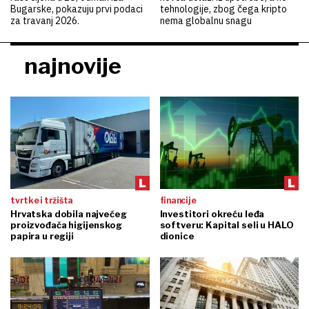
Bugarske, pokazuju prvi podaci
tehnologije, zbog čega kripto
za travanj 2026.
nema globalnu snagu
najnovije
tvrtke i tržišta
financije
Hrvatska dobila najvećeg
Investitori okreću leđa
proizvođača higijenskog
softveru: Kapital seli u HALO
papira u regiji
dionice