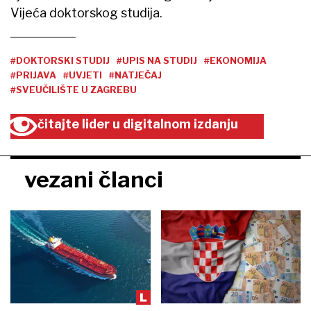
Vijeća doktorskog studija.
#DOKTORSKI STUDIJ
#UPIS NA STUDIJ
#EKONOMIJA
#PRIJAVA
#UVJETI
#NATJEČAJ
#SVEUČILIŠTE U ZAGREBU
čitajte lider u digitalnom izdanju
vezani članci