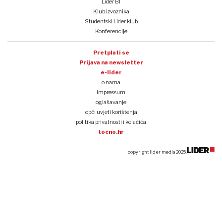
Lider BI
Klub izvoznika
Studentski Lider klub
Konferencije
Pretplati se
Prijava na newsletter
e-lider
o nama
impressum
oglašavanje
opći uvjeti korištenja
politika privatnosti i kolačića
tocno.hr
copyright lider media 2025.