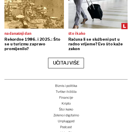
na današnji dan
što i kako
Rekordne 1986. i 2025.: Što
Računa li se službeni put u
se u turizmu zapravo
radno vrijeme? Evo što kaže
promijenilo?
zakon
UČITAJ VIŠE
Biznis i politika
Tvrtke i tržišta
Financije
Kripto
Što i kako
Zeleno i digitalno
Unplugged
Podcast