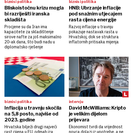
biznis i politika
biznis i politika
Bliskoistočnu krizu mogla
HNB: Ubrzanje inflacije
bi razriješiti iranska
pod snažnim utjecajem
skladišta
rasta cijena energije
Procjene su da Iran ima
Razvoj inflacije u travnju
kapacitete za skladištenje
pokazuje nastavak rasta u
sirove nafte za još maksimalno
Hrvatskoj, dok se struktura
20-ak dana, što budi nadu u
inflatornih pritisaka mijenja
diplomatsko rješenje
biznis i politika
intervju
Inflacija u travnju skočila
David McWilliams: Kripto
na 5,8 posto, najviše od
je velikim dijelom
2023. godine
prijevara
Hrvatska bilježi drugi najveći
Ekonomist tvrdi da vrijednost
rast cijena u EU, odmah iza
novca dolazi iz upotrebe, a ne