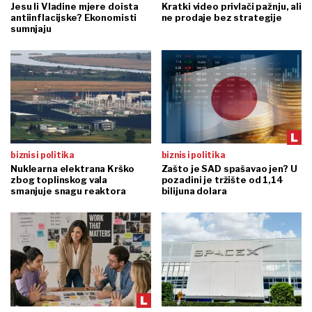
Jesu li Vladine mjere doista
Kratki video privlači pažnju, ali
antiinflacijske? Ekonomisti
ne prodaje bez strategije
sumnjaju
biznis i politika
biznis i politika
Nuklearna elektrana Krško
Zašto je SAD spašavao jen? U
zbog toplinskog vala
pozadini je tržište od 1,14
smanjuje snagu reaktora
bilijuna dolara