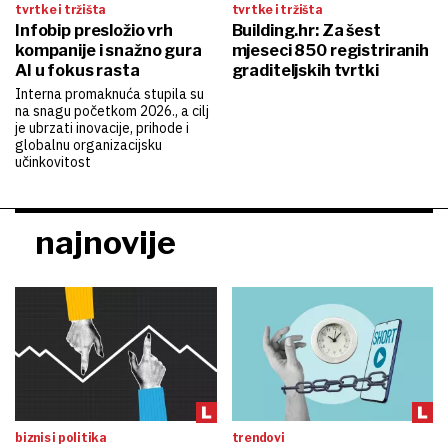
tvrtke i tržišta
tvrtke i tržišta
Infobip presložio vrh
Building.hr: Za šest
kompanije i snažno gura
mjeseci 850 registriranih
AI u fokus rasta
graditeljskih tvrtki
Interna promaknuća stupila su
na snagu početkom 2026., a cilj
je ubrzati inovacije, prihode i
globalnu organizacijsku
učinkovitost
najnovije
biznis i politika
trendovi