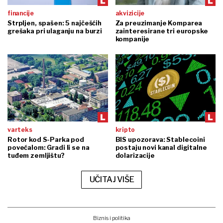
financije
akvizicije
Strpljen, spašen: 5 najčešćih
Za preuzimanje Komparea
grešaka pri ulaganju na burzi
zainteresirane tri europske
kompanije
varteks
kripto
Rotor kod S-Parka pod
BIS upozorava: Stablecoini
povećalom: Gradi li se na
postaju novi kanal digitalne
tuđem zemljištu?
dolarizacije
UČITAJ VIŠE
Biznis i politika