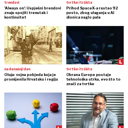
trendovi
tvrtke i tržišta
'Always on': Uspješni brendovi
Prihod SpaceX-a rastao 92
znaju spojiti trenutak i
posto, zbog ulaganja u AI
kontinuitet
dionica naglo pala
na današnji dan
tvrtke i tržišta
Oluja: vojna pobjeda koja je
Obrana Europe postaje
promijenila Hrvatsku i regiju
tehnološka utrka, evo što to
znači za tvrtke