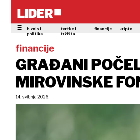
biznis i
tvrtke i
financije
kripto
politika
tržišta
financije
GRAĐANI POČEL
MIROVINSKE F
14. svibnja 2026.