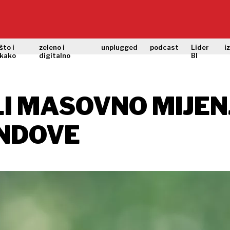
što i
zeleno i
unplugged
podcast
Lider
i
kako
digitalno
BI
I MASOVNO MIJEN
ONDOVE