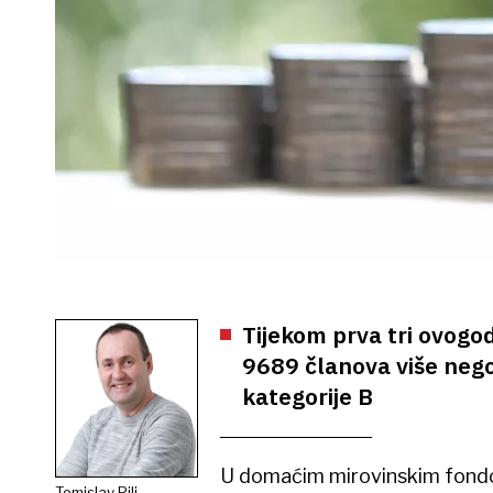
Tijekom prva tri ovogod
9689 članova više nego št
kategorije B
U domaćim mirovinskim fond
Tomislav Pili