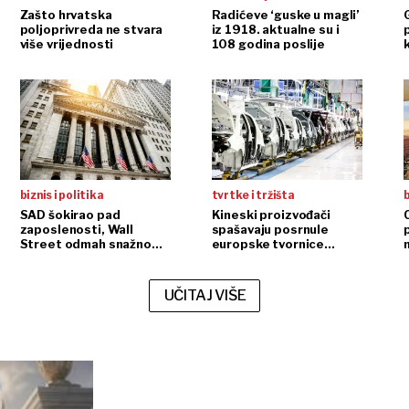
Zašto hrvatska
Radićeve ‘guske u magli’
G
poljoprivreda ne stvara
iz 1918. aktualne su i
više vrijednosti
108 godina poslije
biznis i politika
tvrtke i tržišta
b
SAD šokirao pad
Kineski proizvođači
zaposlenosti, Wall
spašavaju posrnule
Street odmah snažno
europske tvornice
n
reagirao
automobila
UČITAJ VIŠE