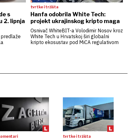
tvrtke i tržišta
de s
Hanfa odobrila White Tech:
 2. lipnja
projekt ukrajinskog kripto maga
Osnivač WhiteBIT-a Volodimir Nosov kroz
, predlaže
White Tech u Hrvatskoj širi globalni
la
kripto ekosustav pod MiCA regulativom
komentari
tvrtke i tržišta