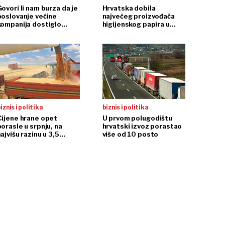
ovori li nam burza da je
Hrvatska dobila
poslovanje većine
najvećeg proizvođača
kompanija dostiglo
higijenskog papira u
plafon?
regiji
iznis i politika
biznis i politika
Cijene hrane opet
U prvom polugodištu
porasle u srpnju, na
hrvatski izvoz porastao
ajvišu razinu u 3,5
više od 10 posto
godine