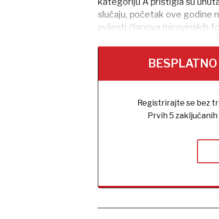
kategoriju A pristigla su unut
slučaju, početak ove godine n
svijesti članova mirovinskih f
BESPLATNO na
Registrirajte se bez t
Prvih 5 zaključani