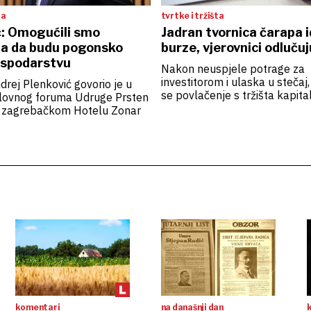
ka
tvrtke i tržišta
ć: Omogućili smo
Jadran tvornica čarapa i
a da budu pogonsko
burze, vjerovnici odlučuju
ospodarstvu
Nakon neuspjele potrage za
investitorom i ulaska u stečaj
drej Plenković govorio je u
se povlačenje s tržišta kapita
lovnog foruma Udruge Prsten
 zagrebačkom Hotelu Zonar
komentari
na današnji dan