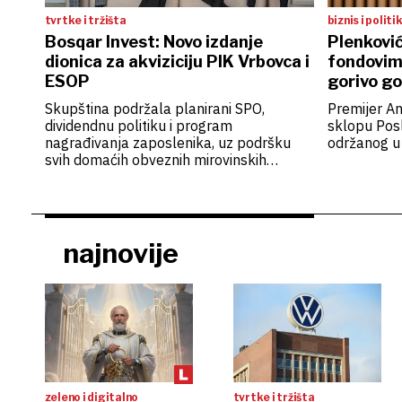
tvrtke i tržišta
biznis i politi
Bosqar Invest: Novo izdanje
Plenkovi
dionica za akviziciju PIK Vrbovca i
fondovim
ESOP
gorivo g
Skupština podržala planirani SPO,
Premijer An
dividendnu politiku i program
sklopu Pos
nagrađivanja zaposlenika, uz podršku
održanog u
svih domaćih obveznih mirovinskih
fondova
najnovije
zeleno i digitalno
tvrtke i tržišta