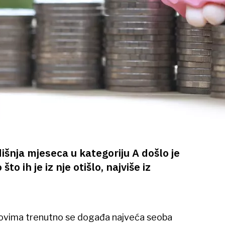
išnja mjeseca u kategoriju A došlo je
o ih je iz nje otišlo, najviše iz
ovima trenutno se događa najveća seoba