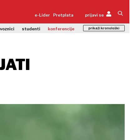
e-Lider
Pretplata
prijavi se
prikaži kronološki
zvoznici
studenti
konferencije
JATI