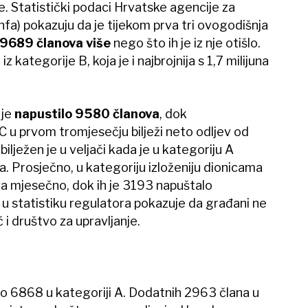
e. Statistički podaci Hrvatske agencije za
nfa) pokazuju da je tijekom prva tri ovogodišnja
9689 članova više
nego što ih je iz nje otišlo.
z kategorije B, koja je i najbrojnija s 1,7 milijuna
 je
napustilo 9580 članova
, dok
C u prvom tromjesečju bilježi neto odljev od
bilježen je u veljači kada je u kategoriju A
. Prosječno, u kategoriju izloženiju dionicama
va mjesečno, dok ih je 3193 napuštalo
d u statistiku regulatora pokazuje da građani ne
 i društvo za upravljanje.
ilo 6868 u kategoriji A. Dodatnih 2963 člana u