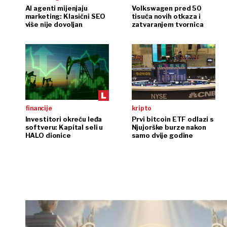
AI agenti mijenjaju
Volkswagen pred 50
marketing: Klasični SEO
tisuća novih otkaza i
više nije dovoljan
zatvaranjem tvornica
financije
kripto
Investitori okreću leđa
Prvi bitcoin ETF odlazi s
softveru: Kapital seli u
Njujorške burze nakon
HALO dionice
samo dvije godine