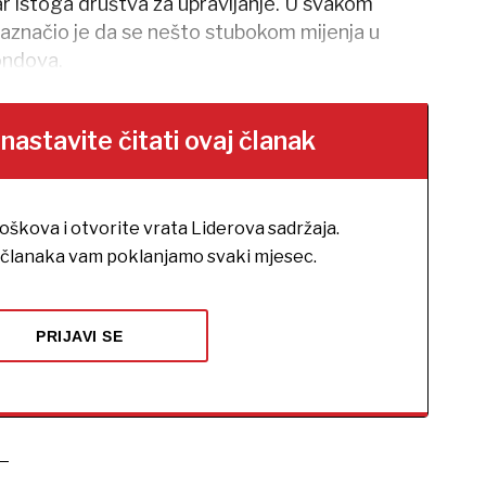
ar istoga društva za upravljanje. U svakom
aznačio je da se nešto stubokom mijenja u
ondova.
stavite čitati ovaj članak
roškova i otvorite vrata Liderova sadržaja.
h članaka vam poklanjamo svaki mjesec.
PRIJAVI SE