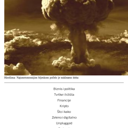
Hirošima: Najsmrtonosnijim bljeskom počelo je nuklearno doba
Biznis i politika
Tvrtke i tržišta
Financije
Kripto
Što i kako
Zeleno i digitalno
Unplugged