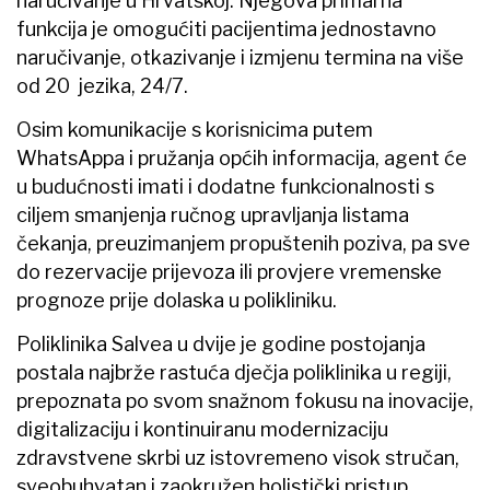
naručivanje u Hrvatskoj. Njegova primarna
funkcija je omogućiti pacijentima jednostavno
naručivanje, otkazivanje i izmjenu termina na više
od 20 jezika, 24/7.
Osim komunikacije s korisnicima putem
WhatsAppa i pružanja općih informacija, agent će
u budućnosti imati i dodatne funkcionalnosti s
ciljem smanjenja ručnog upravljanja listama
čekanja, preuzimanjem propuštenih poziva, pa sve
do rezervacije prijevoza ili provjere vremenske
prognoze prije dolaska u polikliniku.
Poliklinika Salvea u dvije je godine postojanja
postala najbrže rastuća dječja poliklinika u regiji,
prepoznata po svom snažnom fokusu na inovacije,
digitalizaciju i kontinuiranu modernizaciju
zdravstvene skrbi uz istovremeno visok stručan,
sveobuhvatan i zaokružen holistički pristup