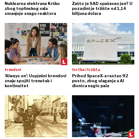
Nuklearna elektrana Krško
Zašto je SAD spašavao jen? U
zbog toplinskog vala
pozadini je tržište od 1,14
smanjuje snagu reaktora
bilijuna dolara
trendovi
tvrtke i tržišta
'Always on': Uspješni brendovi
Prihod SpaceX-a rastao 92
znaju spojiti trenutak i
posto, zbog ulaganja u AI
kontinuitet
dionica naglo pala