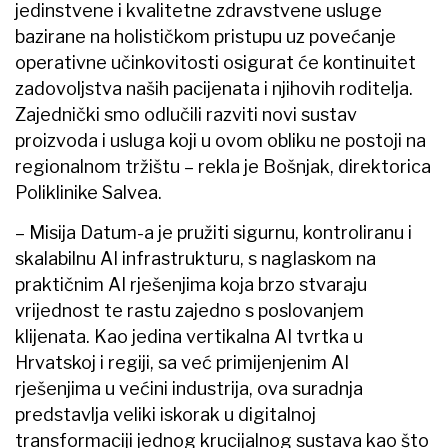
jedinstvene i kvalitetne zdravstvene usluge
bazirane na holističkom pristupu uz povećanje
operativne učinkovitosti osigurat će kontinuitet
zadovoljstva naših pacijenata i njihovih roditelja.
Zajednički smo odlučili razviti novi sustav
proizvoda i usluga koji u ovom obliku ne postoji na
regionalnom tržištu – rekla je Bošnjak, direktorica
Poliklinike Salvea.
– Misija Datum-a je pružiti sigurnu, kontroliranu i
skalabilnu AI infrastrukturu, s naglaskom na
praktičnim AI rješenjima koja brzo stvaraju
vrijednost te rastu zajedno s poslovanjem
klijenata. Kao jedina vertikalna AI tvrtka u
Hrvatskoj i regiji, sa već primijenjenim AI
rješenjima u većini industrija, ova suradnja
predstavlja veliki iskorak u digitalnoj
transformaciji jednog krucijalnog sustava kao što