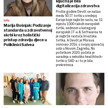
ključna je bila
digitalizacija zdravstva
Prošle godine Devōt se našao
među 50 IT tvrtki u srednjoj
Europi koje najbrže rastu, na 32.
info
mjestu 1000 takvih europskih
Marija Bošnjak: Podizanje
tvrtki, sedmom u kategoriji
standarda u zdravstvenoj
europskih IT-a & Softwarea te
skrbi kroz holistički
je najbrže rastuća hrvatska
pristup zdravlju djece u
tvrtka. A Devōt je Morava
osnovao 2016. u svojoj spavaćoj
Poliklinici Salvea
sobi u Novom Zagrebu. No
početkom 2020. počela je
suradnja s nekoliko healthtech-
tvrtki iz SAD-a i to je bila
prekretnica