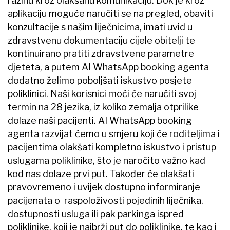
razinu kroz olakšanu komunikaciju. Dok je kroz
aplikaciju moguće naručiti se na pregled, obaviti
konzultacije s našim liječnicima, imati uvid u
zdravstvenu dokumentaciju cijele obitelji te
kontinuirano pratiti zdravstvene parametre
djeteta, a putem AI WhatsApp booking agenta
dodatno želimo poboljšati iskustvo posjete
poliklinici. Naši korisnici moći će naručiti svoj
termin na 28 jezika, iz koliko zemalja otprilike
dolaze naši pacijenti. AI WhatsApp booking
agenta razvijat ćemo u smjeru koji će roditeljima i
pacijentima olakšati kompletno iskustvo i pristup
uslugama poliklinike, što je naročito važno kad
kod nas dolaze prvi put. Također će olakšati
pravovremeno i uvijek dostupno informiranje
pacijenata o raspoloživosti pojedinih liječnika,
dostupnosti usluga ili pak parkinga ispred
poliklinike, koji je najbrži put do poliklinike, te kao i