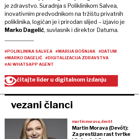
je zdravstvo. Suradnja s Poliklinikom Salvea,
inovativnim predvodnikom na tržištu privatnih
poliklinika, logičan je i prirodan slijed – izjavio je
Marko Dagelić
, suvlasnik i direktor Datuma.
#POLIKLINIKA SALVEA
#MARIJA BOŠNJAK
#DATUM
#MARKO DAGELIĆ
#DIGITALIZACIJA ZDRAVSTVA
#AI WHATSAPP AGENT
čitajte lider u digitalnom izdanju
vezani članci
martin morava, devōt
Martin Morava (Devōt):
Za prestižan rast tvrtke