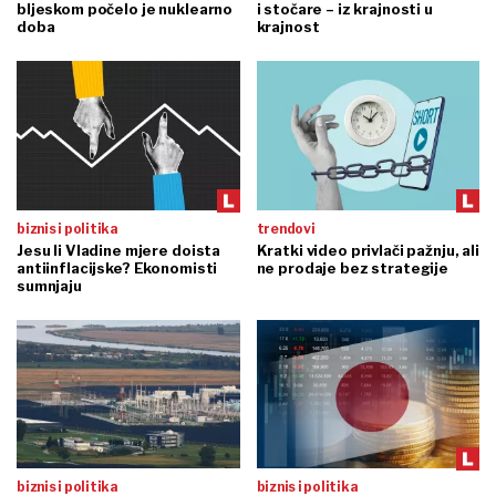
bljeskom počelo je nuklearno
i stočare – iz krajnosti u
doba
krajnost
biznis i politika
trendovi
Jesu li Vladine mjere doista
Kratki video privlači pažnju, ali
antiinflacijske? Ekonomisti
ne prodaje bez strategije
sumnjaju
biznis i politika
biznis i politika