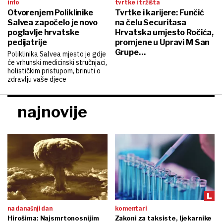
info
tvrtke i tržišta
Otvorenjem Poliklinike
Tvrtke i karijere: Funčić
Salvea započelo je novo
na čelu Securitasa
poglavlje hrvatske
Hrvatska umjesto Ročića,
pedijatrije
promjene u Upravi M San
Grupe…
Poliklinika Salvea mjesto je gdje
će vrhunski medicinski stručnjaci,
holističkim pristupom, brinuti o
zdravlju vaše djece
najnovije
na današnji dan
komentari
Hirošima: Najsmrtonosnijim
Zakoni za taksiste, ljekarnike