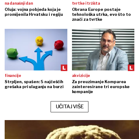
na današnji dan
tvrtke i tržišta
Oluja: vojna pobjeda koja je
Obrana Europe postaje
promijenila Hrvatsku i regiju
tehnološka utrka, evo što to
znači za tvrtke
financije
akvizicije
Strpljen, spašen: 5 najčešćih
Za preuzimanje Komparea
grešaka pri ulaganju na burzi
zainteresirane tri europske
kompanije
UČITAJ VIŠE