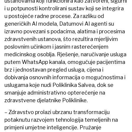
ustanovama koji funkcionira kao zatvoreni, sigurni
i u potpunosti kontrolirani sustav koji se integrira
u postojeće radne procese. Za razliku od
generičkih AI modela, Datumovi AI agenti su
izravno povezani s podacima, alatima i procesima
zdravstvenih ustanova, što rezultira mjerljivim
poslovnim učinkom i jasnim rasterećenjem
medicinskog osoblja. Rješenje, naručivanje usluga
putem WhatsApp kanala, omogućuje pacijentima
brz i jednostavan pregled usluga, cijena i
dobivanja osnovnih informacija o mogućnostima i
uslugama koje nudi Poliklinika Salvea, dok se
smanjuje administrativno opterećenje na
zdravstvene djelatnike Poliklinike.
– Zdravstvo prolazi ubrzanu transformaciju
potaknutu razvojem tehnologija temeljenih na
primjeni umjetne inteligencije. Pružanje