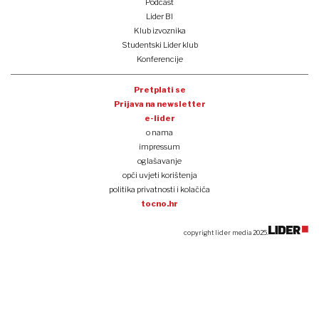
Podcast
Lider BI
Klub izvoznika
Studentski Lider klub
Konferencije
Pretplati se
Prijava na newsletter
e-lider
o nama
impressum
oglašavanje
opći uvjeti korištenja
politika privatnosti i kolačića
tocno.hr
copyright lider media 2025.