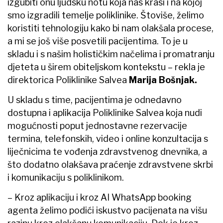
izgubiti onu ljudsku notu koja nas krasi i na kojoj
smo izgradili temelje poliklinike. Štoviše, želimo
koristiti tehnologiju kako bi nam olakšala procese,
a mi se još više posvetili pacijentima. To je u
skladu i s našim holističkim načelima i promatranju
djeteta u širem obiteljskom kontekstu – rekla je
direktorica Poliklinike Salvea
Marija Bošnjak.
U skladu s time, pacijentima je odnedavno
dostupna i aplikacija Poliklinike Salvea koja nudi
mogućnosti poput jednostavne rezervacije
termina, telefonskih, video i online konzultacija s
liječnicima te vođenja zdravstvenog dnevnika, a
što dodatno olakšava praćenje zdravstvene skrbi
i komunikaciju s poliklinikom.
– Kroz aplikaciju i kroz AI WhatsApp booking
agenta želimo podići iskustvo pacijenata na višu