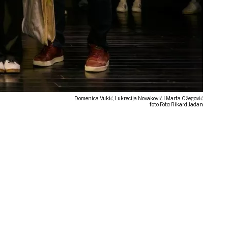
Domenica Vukić, Lukrecija Novaković I Marta Ožegović
foto Foto: Rikard Jadan