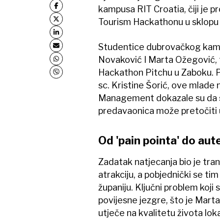
kampusa RIT Croatia, čiji je p
Tourism Hackathonu u sklop
Studentice dubrovačkog kamp
Novaković I Marta Ožegović, 
Hackathon Pitchu u Zaboku. P
sc. Kristine Šorić, ove mlade
Management dokazale su da se
predavaonica može pretočiti u
Od 'pain pointa' do aut
Zadatak natjecanja bio je tra
atrakciju, a pobjednički se t
županiju. Ključni problem koji s
povijesne jezgre, što je Marta
utječe na kvalitetu života lok