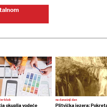
gitalnom
der klub
na današnji dan
ia okuplja vodeće
Plitvička jezera: Pokret