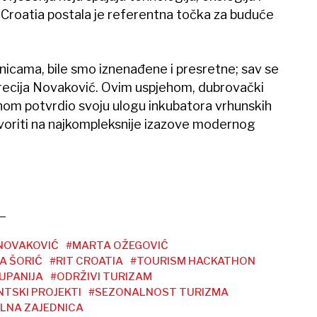
 Croatia postala je referentna točka za buduće
dnicama, bile smo iznenađene i presretne; sav se
Lukrecija Novaković. Ovim uspjehom, dubrovački
nom potvrdio svoju ulogu inkubatora vrhunskih
voriti na najkompleksnije izazove modernog
 NOVAKOVIĆ
#MARTA OŽEGOVIĆ
A ŠORIĆ
#RIT CROATIA
#TOURISM HACKATHON
UPANIJA
#ODRŽIVI TURIZAM
TSKI PROJEKTI
#SEZONALNOST TURIZMA
LNA ZAJEDNICA