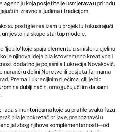
ne agenciju koja posjetitelje usmjerava u prirodu
ajući ih izravno s ljudima i tradicijom.
o su postigle realizam u projektu fokusirajući
e, umjesto na skupe startup modele.
 'ljepilo' koje spaja elemente u smislenu cjelinu
ko je njihova ideja bila istovremeno kreativna i
ičnost dodatno je pojasnila Lukrecija Novaković,
 naranči u dolini Neretve ili posjeta farmama
rad. Prema Lukrecijinim riječima, cilj je bio
urom na dublji način, omogućujući im da sami
.
g rada s mentoricama koje su pratile svaku fazu
eraš bila je pokretač prijave, prepoznavši u
tencijal zbog njihove komplementarnosti—od