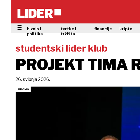
biznis i
tvrtke i
financije
kripto
politika
tržišta
studentski lider klub
PROJEKT TIMA R
26. svibnja 2026.