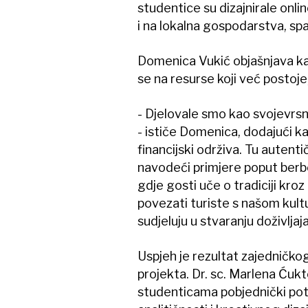
studentice su dizajnirale onli
i na lokalna gospodarstva, spaj
Domenica Vukić objašnjava kak
se na resurse koji već postoj
- Djelovale smo kao svojevrsno
- ističe Domenica, dodajući ka
financijski održiva. Tu autent
navodeći primjere poput berbe
gdje gosti uče o tradiciji kroz 
povezati turiste s našom kult
sudjeluju u stvaranju doživljaja
Uspjeh je rezultat zajedničko
projekta. Dr. sc. Marlena Ćukt
studenticama pobjednički po