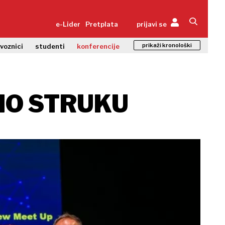
e-Lider
Pretplata
prijavi se
prikaži kronološki
zvoznici
studenti
konferencije
JIO STRUKU