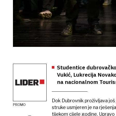
Studentice dubrovačk
Vukić, Lukrecija Novako
na nacionalnom Touri
Dok Dubrovnik proživljava još 
PROMO
struke usmjeren je na rješenja
tijekom cijele godine. Upravo