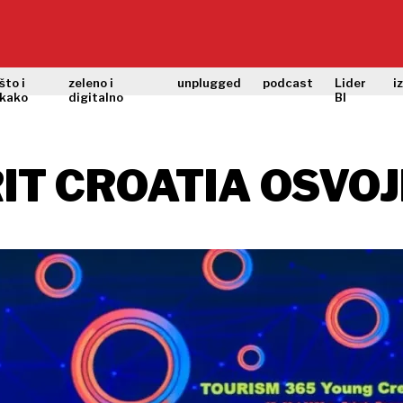
što i
zeleno i
unplugged
podcast
Lider
i
kako
digitalno
BI
IT CROATIA OSVO