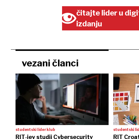
čitajte lider u di
izdanju
vezani članci
studentski lider klub
studentski li
RIT‑jev studij Cybersecurity
RIT Croat