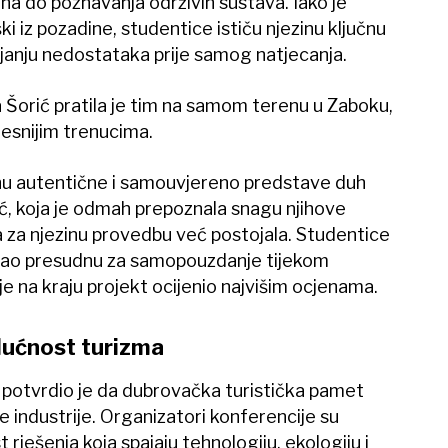
ajna do poznavanja održivih sustava. Iako je
i iz pozadine, studentice ističu njezinu ključnu
avljanju nedostataka prije samog natjecanja.
na Šorić pratila je tim na samom terenu u Zaboku,
resnijim trenucima.
nu autentične i samouvjereno predstave duh
rić, koja je odmah prepoznala snagu njihove
ra za njezinu provedbu već postojala. Studentice
e kao presudnu za samopouzdanje tijekom
 je na kraju projekt ocijenio najvišim ocjenama.
dućnost turizma
 potvrdio je da dubrovačka turistička pamet
e industrije. Organizatori konferencije su
rješenja koja spajaju tehnologiju, ekologiju i