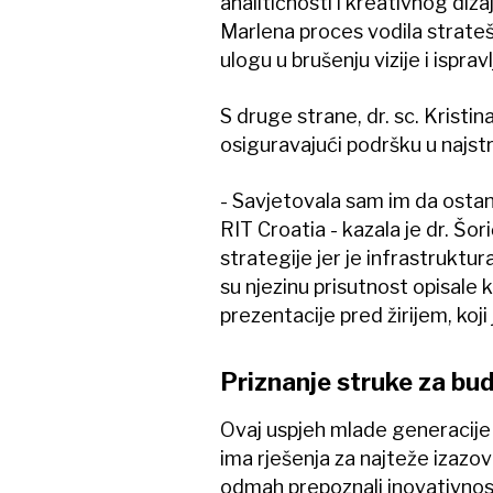
analitičnosti i kreativnog diz
Marlena proces vodila stratešk
ulogu u brušenju vizije i ispr
S druge strane, dr. sc. Kristi
osiguravajući podršku u najst
- Savjetovala sam im da osta
RIT Croatia - kazala je dr. Šo
strategije jer je infrastruktu
su njezinu prisutnost opisal
prezentacije pred žirijem, koji
Priznanje struke za bu
Ovaj uspjeh mlade generacije
ima rješenja za najteže izazov
odmah prepoznali inovativnost 