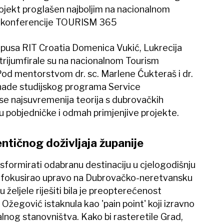
rojekt proglašen najboljim na nacionalnom
u konferencije TOURISM 365
usa RIT Croatia Domenica Vukić, Lukrecija
trijumfirale su na nacionalnom Tourism
od mentorstvom dr. sc. Marlene Ćukteraš i dr.
 nade studijskog programa Service
 najsuvremenija teorija s dubrovačkih
 pobjedničke i odmah primjenjive projekte.
entičnog doživljaja županije
nsformirati odabranu destinaciju u cjelogodišnju
im fokusirao upravo na Dubrovačko-neretvansku
u željele riješiti bila je preopterećenost
 Ožegović istaknula kao 'pain point' koji izravno
alnog stanovništva. Kako bi rasteretile Grad,