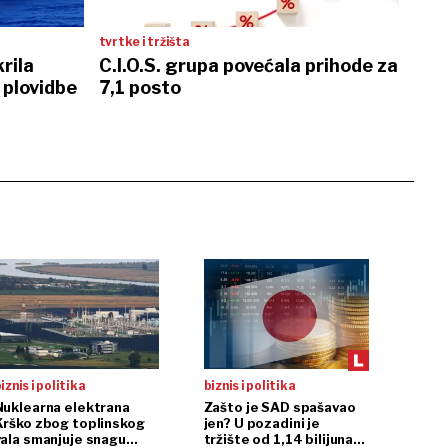
tvrtke i tržišta
rila
C.I.O.S. grupa povećala prihode za
 plovidbe
7,1 posto
iznis i politika
biznis i politika
Nuklearna elektrana
Zašto je SAD spašavao
Krško zbog toplinskog
jen? U pozadini je
vala smanjuje snagu
tržište od 1,14 bilijuna