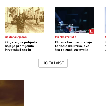
na današnji dan
tvrtke i tržišta
f
Oluja: vojna pobjeda
Obrana Europe postaje
koja je promijenila
tehnološka utrka, evo
Hrvatsku i regiju
što to znači za tvrtke
UČITAJ VIŠE