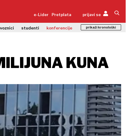
e-Lider
Pretplata
prijavi se
prikaži kronološki
zvoznici
studenti
konferencije
MILIJUNA KUNA