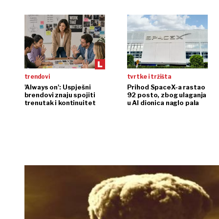
nuklearno doba
trendovi
tvrtke i tržišta
'Always on': Uspješni
Prihod SpaceX-a rastao
brendovi znaju spojiti
92 posto, zbog ulaganja
trenutak i kontinuitet
u AI dionica naglo pala