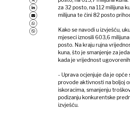
za 32 posto, na 112 milijuna k
milijuna te čini 82 posto prih
Kako se navodi u izvješću, uk
mjeseci iznosili 603,6 milijuna
posto. Na kraju rujna vrijedno
kuna, što je smanjenje za jed
kada je vrijednost ugovorenih 
- Uprava ocjenjuje da je opće 
provode aktivnosti na boljoj or
iskoracima, smanjenju troškov
podizanju konkurentske predn
izvješću.