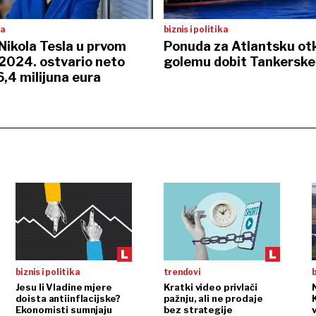
ta
biznis i politika
Nikola Tesla u prvom
Ponuda za Atlantsku otk
 2024. ostvario neto
golemu dobit Tankerske
6,4 milijuna eura
biznis i politika
trendovi
b
Jesu li Vladine mjere
Kratki video privlači
doista antiinflacijske?
pažnju, ali ne prodaje
Ekonomisti sumnjaju
bez strategije