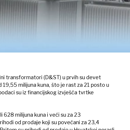
jalni transformatori (D&ST) u prvih su devet
 19,55 milijuna kuna, što je rast za 21 posto u
podaci su iz financijskog izvješća tvrtke
li 628 milijuna kuna i veći su za 23
rihodi od prodaje koji su povećani za 23,4
 Pritom su prihodi od prodaje u Hrvatskoj porasli