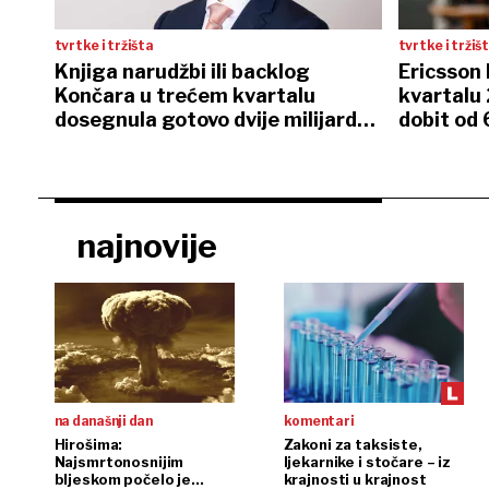
tvrtke i tržišta
tvrtke i tržiš
Knjiga narudžbi ili backlog
Ericsson 
Končara u trećem kvartalu
kvartalu
dosegnula gotovo dvije milijarde
dobit od 
eura
najnovije
na današnji dan
komentari
Hirošima:
Zakoni za taksiste,
Najsmrtonosnijim
ljekarnike i stočare – iz
bljeskom počelo je
krajnosti u krajnost