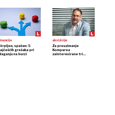
reaktora
dolara
inancije
akvizicije
Strpljen, spašen: 5
Za preuzimanje
najčešćih grešaka pri
Komparea
ulaganju na burzi
zainteresirane tri
europske kompanije