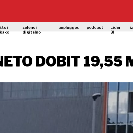
što i
zeleno i
unplugged
podcast
Lider
i
kako
digitalno
BI
ETO DOBIT 19,55 