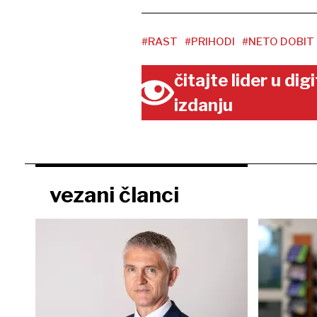
#RAST
#PRIHODI
#NETO DOBIT
čitajte lider u di
izdanju
vezani članci