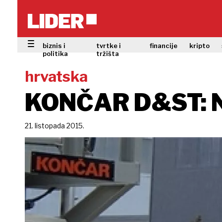
biznis i
tvrtke i
financije
kripto
politika
tržišta
hrvatska
KONČAR D&ST: N
21. listopada 2015.