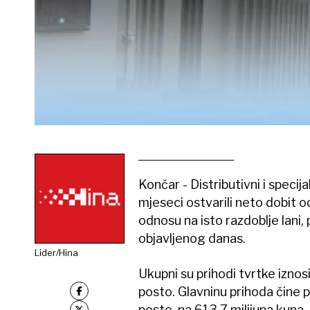
Končar - Distributivni i speci
mjeseci ostvarili neto dobit od
odnosu na isto razdoblje lani, 
objavljenog danas.
Lider/Hina
Ukupni su prihodi tvrtke iznosi
posto. Glavninu prihoda čine p
posto, na 613,7 milijuna kuna.