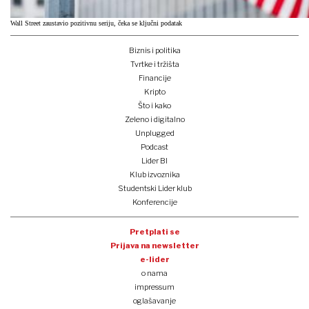
Wall Street zaustavio pozitivnu seriju, čeka se ključni podatak
Biznis i politika
Tvrtke i tržišta
Financije
Kripto
Što i kako
Zeleno i digitalno
Unplugged
Podcast
Lider BI
Klub izvoznika
Studentski Lider klub
Konferencije
Pretplati se
Prijava na newsletter
e-lider
o nama
impressum
oglašavanje