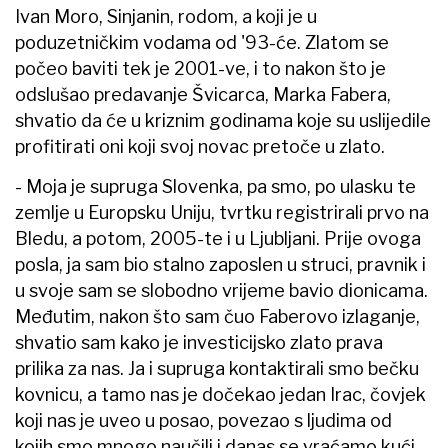
Ivan Moro, Sinjanin, rodom, a koji je u
poduzetničkim vodama od '93-će. Zlatom se
počeo baviti tek je 2001-ve, i to nakon što je
odslušao predavanje Švicarca, Marka Fabera,
shvatio da će u kriznim godinama koje su uslijedile
profitirati oni koji svoj novac pretoče u zlato.
- Moja je supruga Slovenka, pa smo, po ulasku te
zemlje u Europsku Uniju, tvrtku registrirali prvo na
Bledu, a potom, 2005-te i u Ljubljani. Prije ovoga
posla, ja sam bio stalno zaposlen u struci, pravnik i
u svoje sam se slobodno vrijeme bavio dionicama.
Međutim, nakon što sam čuo Faberovo izlaganje,
shvatio sam kako je investicijsko zlato prava
prilika za nas. Ja i supruga kontaktirali smo bečku
kovnicu, a tamo nas je dočekao jedan Irac, čovjek
koji nas je uveo u posao, povezao s ljudima od
kojih smo mnogo naučili i danas se vraćamo kući -