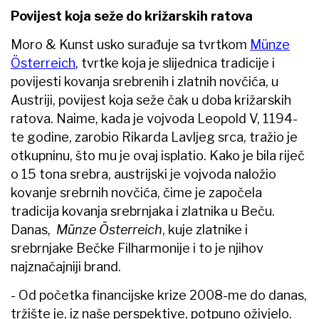
Povijest koja seže do križarskih ratova
Moro & Kunst usko surađuje sa tvrtkom
Münze
Österreich
, tvrtke koja je slijednica tradicije i
povijesti kovanja srebrenih i zlatnih novčića, u
Austriji, povijest koja seže čak u doba križarskih
ratova. Naime, kada je vojvoda Leopold V, 1194-
te godine, zarobio Rikarda Lavljeg srca, tražio je
otkupninu, što mu je ovaj isplatio. Kako je bila riječ
o 15 tona srebra, austrijski je vojvoda naložio
kovanje srebrnih novčića, čime je započela
tradicija kovanja srebrnjaka i zlatnika u Beču.
Danas,
Münze Österreich
, kuje zlatnike i
srebrnjake Bečke Filharmonije i to je njihov
najznačajniji brand.
- Od početka financijske krize 2008-me do danas,
tržište je, iz naše perspektive, potpuno oživjelo.