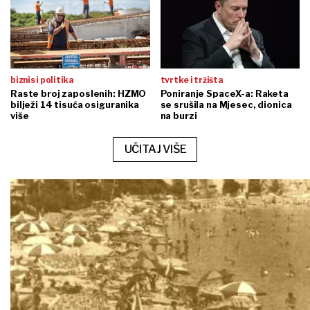
biznis i politika
tvrtke i tržišta
Raste broj zaposlenih: HZMO
Poniranje SpaceX-a: Raketa
bilježi 14 tisuća osiguranika
se srušila na Mjesec, dionica
više
na burzi
UČITAJ VIŠE