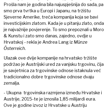
Prošla nam je godina bila najuspješnija do sada, pa
smo prva tvrtka u Europi i Japanu, na tržištu
Sjeverne Amerike, treća kompanija koja se bavi
investicijskim zlatom. Kada je u pitanju zlato, onda
je najvažnije povjerenje. To smo prepoznali u Moro
& Kunstu i zato smo danas, zajedno, ovdje u
Hrvatskoj - rekla je Andrea Lang iz
Münze
Österreich
.
Ulazak ove dvije kompanije na hrvatsko tržište
podržao je Austrijski ured za vanjsku trgovinu, čija
je savjetnica za trgovinske odnose istaknula već
tradicionalno dobre trgovinske odnose dvaju
zemalja.
- Ukupna trgovinska razmjena između Hrvatske i
Austrije, 2015-te je iznosila 1,85 milijardi eura.
Ove je godine izvoz iz Hrvatske u Austriju