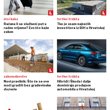
što i kako
tvrtke i tržišta
Računa li se službeni put u
Tko je osam najvećih
radno vrijeme? Evo što kaže
investitora iz BiH u Hrvatskoj
zakon
zakonodavstvo
tvrtke i tržišta
Novi pravilnik: Što će se sve
Hibridi i Škoda i dalje
moći graditi bez građevinske
dominiraju prodajom
dozvole
automobila u Hrvatskoj