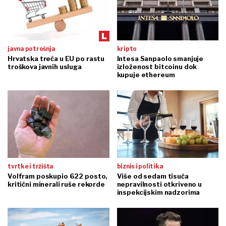
javna potrošnja
kripto
Hrvatska treća u EU po rastu
Intesa Sanpaolo smanjuje
troškova javnih usluga
izloženost bitcoinu dok
kupuje ethereum
tvrtke i tržišta
biznis i politika
Volfram poskupio 622 posto,
Više od sedam tisuća
kritični minerali ruše rekorde
nepravilnosti otkriveno u
inspekcijskim nadzorima