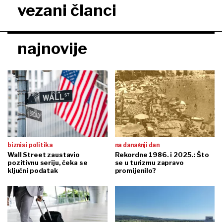
vezani članci
najnovije
biznis i politika
na današnji dan
Wall Street zaustavio
Rekordne 1986. i 2025.: Što
pozitivnu seriju, čeka se
se u turizmu zapravo
ključni podatak
promijenilo?